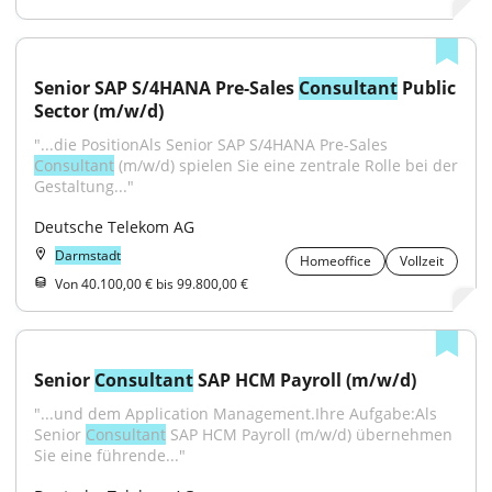
Senior SAP S/4HANA Pre-Sales 
Consultant
 Public 
Sector (m/w/d)
"...die PositionAls Senior SAP S/4HANA Pre-Sales 
Consultant
 (m/w/d) spielen Sie eine zentrale Rolle bei der 
Gestaltung..."
Deutsche Telekom AG
Darmstadt
Homeoffice
Vollzeit
Von 40.100,00 € bis 99.800,00 €
Senior 
Consultant
 SAP HCM Payroll (m/w/d)
"...und dem Application Management.Ihre Aufgabe:Als 
Senior 
Consultant
 SAP HCM Payroll (m/w/d) übernehmen 
Sie eine führende..."