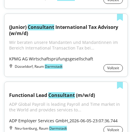
(Junior) 
Consultant
 International Tax Advisory 
(w/m/d)
Wir beraten unsere Mandanten und Mandantinnen im 
Bereich International Transaction Tax bei...
KPMG AG Wirtschaftsprüfungsgesellschaft
Düsseldorf, Raum
Darmstadt
Vollzeit
Functional Lead 
Consultant
 (m/w/d)
ADP Global Payroll is leading Payroll and Time market in 
the World and provides services to...
ADP Employer Services GmbH_2026-06-05-23:07:36.744
Neu-Isenburg, Raum
Darmstadt
Vollzeit