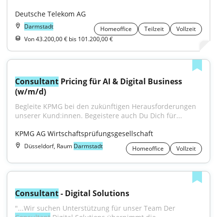
Deutsche Telekom AG
Darmstadt
Homeoffice
Teilzeit
Vollzeit
Von 43.200,00 € bis 101.200,00 €
Consultant
 Pricing für AI & Digital Business 
(w/m/d)
Begleite KPMG bei den zukünftigen Herausforderungen 
unserer Kund:innen. Begeistere auch Du Dich für...
KPMG AG Wirtschaftsprüfungsgesellschaft
Düsseldorf, Raum
Darmstadt
Homeoffice
Vollzeit
Consultant
 - Digital Solutions
"...Wir suchen Unterstützung für unser Team Der 