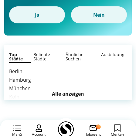
Ja
Nein
Top
Beliebte
Ähnliche
Ausbildung
Städte
Städte
Suchen
Berlin
Hamburg
München
Alle anzeigen
Köln
Frankfurt am Main
Stuttgart
Düsseldorf
Leipzig
Menü
Account
Jobagent
Merken