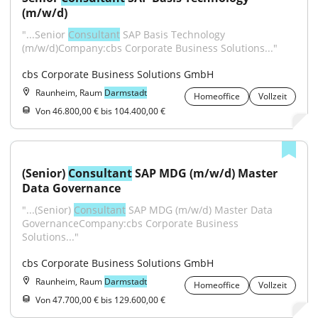
(m/w/d)
"...Senior 
Consultant
 SAP Basis Technology 
(m/w/d)Company:cbs Corporate Business Solutions..."
cbs Corporate Business Solutions GmbH
Raunheim, Raum
Darmstadt
Homeoffice
Vollzeit
Von 46.800,00 € bis 104.400,00 €
(Senior) 
Consultant
 SAP MDG (m/w/d) Master 
Data Governance
"...(Senior) 
Consultant
 SAP MDG (m/w/d) Master Data 
GovernanceCompany:cbs Corporate Business 
Solutions..."
cbs Corporate Business Solutions GmbH
Raunheim, Raum
Darmstadt
Homeoffice
Vollzeit
Von 47.700,00 € bis 129.600,00 €