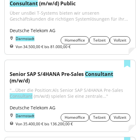
Consultant
 (m/w/d) Public
Über unsBei T-Systems bieten wir unseren 
Geschäftskunden die richtigen Systemlösungen für ihr...
Deutsche Telekom AG
Darmstadt
Homeoffice
Teilzeit
Vollzeit
Von 34.500,00 € bis 81.000,00 €
Senior SAP S/4HANA Pre-Sales 
Consultant
(m/w/d)
"...Über die Position:Als Senior SAP S/4HANA Pre-Sales 
Consultant
 (m/w/d) spielen Sie eine zentrale..."
Deutsche Telekom AG
Darmstadt
Homeoffice
Teilzeit
Vollzeit
Von 35.400,00 € bis 136.200,00 €