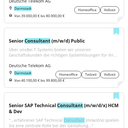
Deutsche Telekom AG
Darmstadt
Homeoffice
Vollzeit
Von 39.000,00 € bis 80.900,00 €
Senior 
Consultant
 (m/w/d) Public
Über unsBei T-Systems bieten wir unseren 
Geschäftskunden die richtigen Systemlösungen für ihr...
Deutsche Telekom AG
Darmstadt
Homeoffice
Teilzeit
Vollzeit
Von 40.100,00 € bis 99.800,00 €
Senior SAP Technical 
Consultant
 (m/w/d/x) HCM 
& Dev
"...erfahrener SAP Technical 
Consultant
 (m/w/d/x) spielen 
Sie eine zentrale Rolle bei der Gestaltung..."