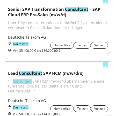
Senior SAP Transformation 
Consultant
 – SAP 
Cloud ERP Pre-Sales (m/w/d)
Über T-Systems International GmbHBei T-Systems bieten 
wir unseren Geschäftskunden die richtigen...
Deutsche Telekom AG
Darmstadt
Homeoffice
Teilzeit
Vollzeit
Von 35.400,00 € bis 136.200,00 €
Lead 
Consultant
 SAP HCM (m/w/d/x)
"...
Consultant
 SAP HCM (m/w/d/x) übernehmen Sie eine 
führende Rolle bei der Digitalisierung und 
Optimierung..."
Deutsche Telekom AG
Darmstadt
Homeoffice
Teilzeit
Vollzeit
Von 50.600,00 € bis 114.800,00 €