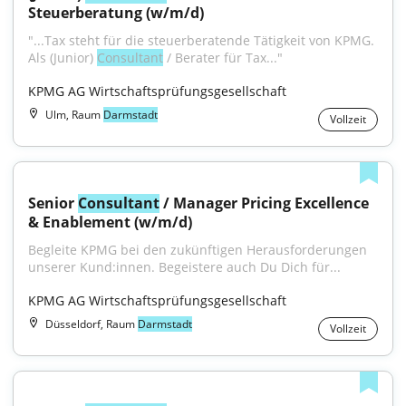
Steuerberatung (w/m/d)
"...Tax steht für die steuerberatende Tätigkeit von KPMG. 
Als (Junior) 
Consultant
 / Berater für Tax..."
KPMG AG Wirtschaftsprüfungsgesellschaft
Ulm, Raum
Darmstadt
Vollzeit
Senior 
Consultant
 / Manager Pricing Excellence 
& Enablement (w/m/d)
Begleite KPMG bei den zukünftigen Herausforderungen 
unserer Kund:innen. Begeistere auch Du Dich für...
KPMG AG Wirtschaftsprüfungsgesellschaft
Düsseldorf, Raum
Darmstadt
Vollzeit