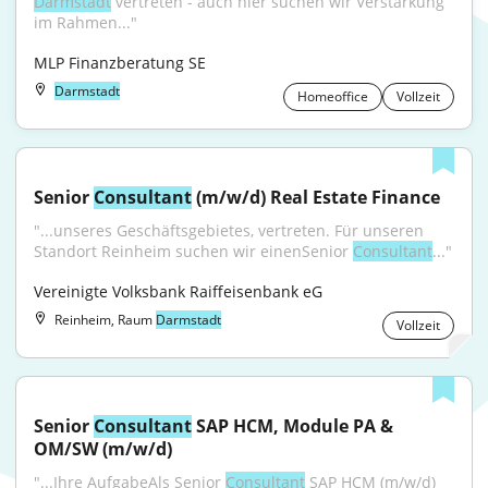
Darmstadt
 vertreten - auch hier suchen wir Verstärkung 
im Rahmen..."
MLP Finanzberatung SE
Darmstadt
Homeoffice
Vollzeit
Senior 
Consultant
 (m/w/d) Real Estate Finance
"...unseres Geschäftsgebietes, vertreten. Für unseren 
Standort Reinheim suchen wir einenSenior 
Consultant
..."
Vereinigte Volksbank Raiffeisenbank eG
Reinheim, Raum
Darmstadt
Vollzeit
Senior 
Consultant
 SAP HCM, Module PA & 
OM/SW (m/w/d)
"...Ihre AufgabeAls Senior 
Consultant
 SAP HCM (m/w/d) 