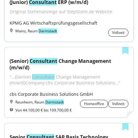
(Junior) 
Consultant
 ERP (w/m/d)
Original Stellenanzeige auf StepStone.de Website
KPMG AG Wirtschaftsprüfungsgesellschaft
Mainz, Raum
Darmstadt
Vollzeit
(Senior) 
Consultant
 Change Management 
(m/w/d)
"...(Senior) 
Consultant
 Change Management 
(m/w/d)Company:cbs Corporate Business Solutions..."
cbs Corporate Business Solutions GmbH
Raunheim, Raum
Darmstadt
Homeoffice
Vollzeit
Von 44.100,00 € bis 109.700,00 €
Senior 
Consultant
 SAP Basis Technology 