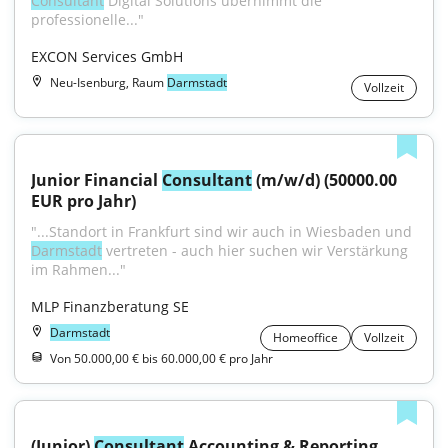
Consultant
 Digital Solutions übernimmt die 
professionelle..."
EXCON Services GmbH
Neu-Isenburg, Raum
Darmstadt
Vollzeit
Junior Financial 
Consultant
 (m/w/d) (50000.00 
EUR pro Jahr)
"...Standort in Frankfurt sind wir auch in Wiesbaden und 
Darmstadt
 vertreten - auch hier suchen wir Verstärkung 
im Rahmen..."
MLP Finanzberatung SE
Darmstadt
Homeoffice
Vollzeit
Von 50.000,00 € bis 60.000,00 € pro Jahr
(Junior) 
Consultant
 Accounting & Reporting 