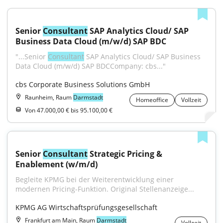
Senior 
Consultant
 SAP Analytics Cloud/ SAP 
Business Data Cloud (m/w/d) SAP BDC
"...Senior 
Consultant
 SAP Analytics Cloud/ SAP Business 
Data Cloud (m/w/d) SAP BDCCompany: cbs..."
cbs Corporate Business Solutions GmbH
Raunheim, Raum
Darmstadt
Homeoffice
Vollzeit
Von 47.000,00 € bis 95.100,00 €
Senior 
Consultant
 Strategic Pricing & 
Enablement (w/m/d)
Begleite KPMG bei der Weiterentwicklung einer 
modernen Pricing-Funktion. Original Stellenanzeige...
KPMG AG Wirtschaftsprüfungsgesellschaft
Frankfurt am Main, Raum
Darmstadt
Vollzeit