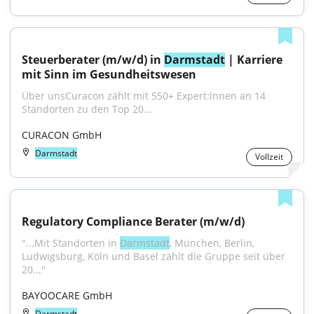
Steuerberater (m/w/d) in 
Darmstadt
 | Karriere 
mit Sinn im Gesundheitswesen
Über unsCuracon zählt mit 550+ Expert:innen an 14 
Standorten zu den Top 20...
CURACON GmbH
Darmstadt
Vollzeit
Regulatory Compliance Berater (m/w/d)
"...Mit Standorten in 
Darmstadt
, München, Berlin, 
Ludwigsburg, Köln und Basel zählt die Gruppe seit über 
20..."
BAYOOCARE GmbH
Darmstadt