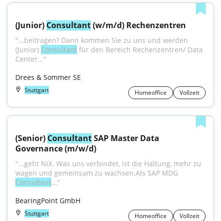
(Junior) 
Consultant
 (w/m/d) Rechenzentren
"...beitragen? Dann kommen Sie zu uns und werden 
(Junior) 
Consultant
 für den Bereich Rechenzentren/ Data 
Center..."
Drees & Sommer SE
Stuttgart
Homeoffice
Vollzeit
(Senior) 
Consultant
 SAP Master Data 
Governance (m/w/d)
"...geht NIX. Was uns verbindet, ist die Haltung, mehr zu 
wagen und gemeinsam zu wachsen.Als SAP MDG 
Consultant
..."
BearingPoint GmbH
Stuttgart
Homeoffice
Vollzeit