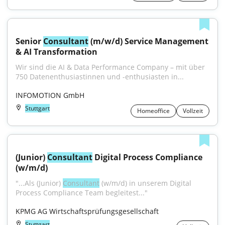
Senior 
Consultant
 (m/w/d) Service Management 
& AI Transformation
Wir sind die AI & Data Performance Company – mit über 
750 Datenenthusiastinnen und -enthusiasten in...
INFOMOTION GmbH
Stuttgart
Homeoffice
Vollzeit
(Junior) 
Consultant
 Digital Process Compliance 
(w/m/d)
"...Als (Junior) 
Consultant
 (w/m/d) in unserem Digital 
Process Compliance Team begleitest..."
KPMG AG Wirtschaftsprüfungsgesellschaft
Stuttgart