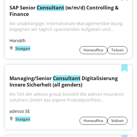
SAP Senior 
Consultant
 (w/m/d) Controlling & 
Finance
Als unabhängige, internationale Managementberatung 
begegnen wir täglich spannenden Aufgaben und...
Horváth
Stuttgart
Homeoffice
Teilzeit
Managing/Senior 
Consultant
 Digitalisierung 
Innere Sicherheit (all genders)
Als Teil der adesso group bündelt die adesso insurance 
solutions GmbH das eigene Produktportfolio...
adesso SE
Stuttgart
Homeoffice
Vollzeit