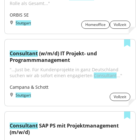
Rolle als Gesamt..."
ORBIS SE
Stuttgart
Homeoffice
Vollzeit
Consultant
 (w/m/d) IT Projekt- und 
Programmmanagement
"...Just be. Für Kundenprojekte in ganz Deutschland 
suchen wir ab sofort einen engagierten 
Consultant
..."
Campana & Schott
Stuttgart
Vollzeit
Consultant
 SAP PS mit Projektmanagement 
(m/w/d)