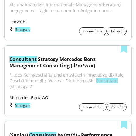
Als unabhängige, internationale Managementberatung 
begegnen wir täglich spannenden Aufgaben und...
Horváth
Stuttgart
Homeoffice
Teilzeit
Consultant
 Strategy Mercedes-Benz 
Management Consulting (d/m/w/x)
"...des Kerngeschäfts und entwickeln innovative digitale 
Geschäftsmodelle. Was wir Dir bieten: Als 
Consultant
(Strategy..."
Mercedes-Benz AG
Stuttgart
Homeoffice
Vollzeit
(Senior) 
Consultant
 (w/m/d) - Performance 