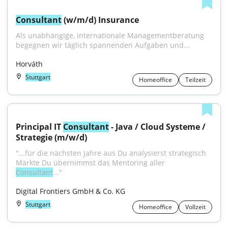
Consultant
 (w/m/d) Insurance
Als unabhängige, internationale Managementberatung 
begegnen wir täglich spannenden Aufgaben und...
Horváth
Stuttgart
Homeoffice
Teilzeit
Principal IT 
Consultant
 - Java / Cloud Systeme / 
Strategie (m/w/d)
"...für die nächsten Jahre aus Du analysierst strategisch 
Märkte Du übernimmst das Mentoring aller 
Consultant
..."
Digital Frontiers GmbH & Co. KG
Stuttgart
Homeoffice
Vollzeit