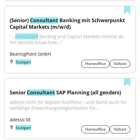
(Senior) 
Consultant
 Banking mit Schwerpunkt 
Capital Markets (m/w/d)
"...
Consultant
 Banking und Capital Markets nimmst du 
mit deinem Know-how..."
BearingPoint GmbH
Stuttgart
Homeoffice
Vollzeit
Senior 
Consultant
 SAP Planning (all genders)
adesso steht für digitale Exzellenz – und damit auch für 
vielfältige Entwicklungsmöglichkeiten für...
adesso SE
Stuttgart
Homeoffice
Vollzeit