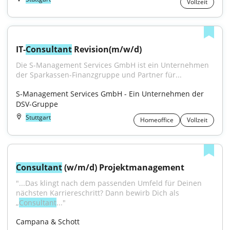
Vollzeit
IT-
Consultant
 Revision(m/w/d)
Die S-Management Services GmbH ist ein Unternehmen 
der Sparkassen-Finanzgruppe und Partner für...
S-Management Services GmbH - Ein Unternehmen der 
DSV-Gruppe
Stuttgart
Homeoffice
Vollzeit
Consultant
 (w/m/d) Projektmanagement
"...Das klingt nach dem passenden Umfeld für Deinen 
nächsten Karriereschritt? Dann bewirb Dich als 
„
Consultant
..."
Campana & Schott