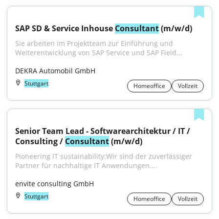
SAP SD & Service Inhouse 
Consultant
 (m/w/d)
Sie arbeiten im Projektteam zur Einführung und 
Weiterentwicklung von SAP Service und SAP Field...
DEKRA Automobil GmbH
Stuttgart
Homeoffice
Vollzeit
Senior Team Lead - Softwarearchitektur / IT / 
Consulting / 
Consultant
 (m/w/d)
Pioneering IT sustainability:Wir sind der zuverlässiger 
Partner für nachhaltige IT Anwendungen....
envite consulting GmbH
Stuttgart
Homeoffice
Vollzeit