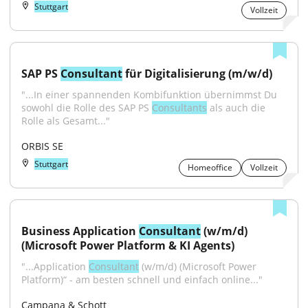
Stuttgart
Vollzeit
SAP PS 
Consultant
 für Digitalisierung (m/w/d)
"...In einer spannenden Kombifunktion übernimmst Du 
sowohl die Rolle des SAP PS 
Consultants
 als auch die 
Rolle als Gesamt..."
ORBIS SE
Stuttgart
Homeoffice
Vollzeit
Business Application 
Consultant
 (w/m/d) 
(Microsoft Power Platform & KI Agents)
"...Application 
Consultant
 (w/m/d) (Microsoft Power 
Platform)“ - am besten schnell und einfach online..."
Campana & Schott