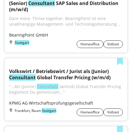
(Senior) 
Consultant
 SAP Sales and Distribution 
(m/w/d)
Dare more. Thrive together. BearingPoint ist eine 
unabhängige Management- und Technologieberatung...
BearingPoint GmbH
Stuttgart
Homeoffice
Vollzeit
Volkswirt / Betriebswirt / Jurist als (Junior) 
Consultant
 Global Transfer Pricing (w/m/d)
"...Als (Junior) 
Consultant
 (w/m/d) Global Transfer Pricing 
begleitest Du gemeinsam..."
KPMG AG Wirtschaftsprüfungsgesellschaft
Frankfurt, Raum
Stuttgart
Homeoffice
Vollzeit