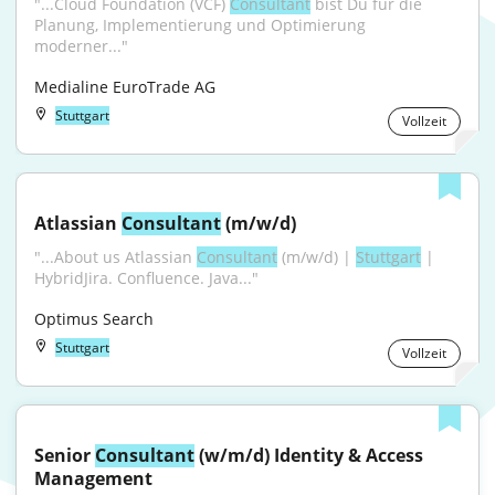
"...Cloud Foundation (VCF) 
Consultant
 bist Du für die 
Planung, Implementierung und Optimierung 
moderner..."
Medialine EuroTrade AG
Stuttgart
Vollzeit
Atlassian 
Consultant
 (m/w/d)
"...About us Atlassian 
Consultant
 (m/w/d) | 
Stuttgart
 | 
HybridJira. Confluence. Java..."
Optimus Search
Stuttgart
Vollzeit
Senior 
Consultant
 (w/m/d) Identity & Access 
Management