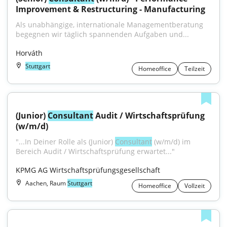
Improvement & Restructuring - Manufacturing
Als unabhängige, internationale Managementberatung 
begegnen wir täglich spannenden Aufgaben und...
Horváth
Stuttgart
Homeoffice
Teilzeit
(Junior) 
Consultant
 Audit / Wirtschaftsprüfung 
(w/m/d)
"...In Deiner Rolle als (Junior) 
Consultant
 (w/m/d) im 
Bereich Audit / Wirtschaftsprüfung erwartet..."
KPMG AG Wirtschaftsprüfungsgesellschaft
Aachen, Raum
Stuttgart
Homeoffice
Vollzeit