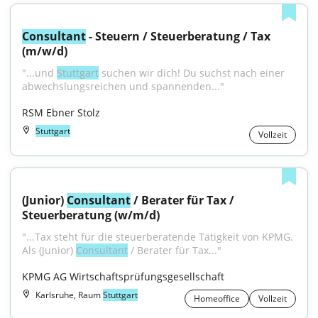
Consultant
 - Steuern / Steuerberatung / Tax 
(m/w/d)
"...und 
Stuttgart
 suchen wir dich! Du suchst nach einer 
abwechslungsreichen und spannenden..."
RSM Ebner Stolz
Stuttgart
Vollzeit
(Junior) 
Consultant
 / Berater für Tax / 
Steuerberatung (w/m/d)
"...Tax steht für die steuerberatende Tätigkeit von KPMG. 
Als (Junior) 
Consultant
 / Berater für Tax..."
KPMG AG Wirtschaftsprüfungsgesellschaft
Karlsruhe, Raum
Stuttgart
Homeoffice
Vollzeit