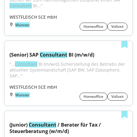
Consultant
 BI..."
WESTFLEISCH SCE mbH
Münster
Homeoffice
Vollzeit
(Senior) SAP 
Consultant
 BI (m/w/d)
"...
Consultant
 BI (m/w/d) Sicherstellung des Betriebs der 
aktuellen Systemlandschaft [SAP BW, SAP Datasphere, 
SAP..."
WESTFLEISCH SCE mbH
Münster
Homeoffice
Vollzeit
(Junior) 
Consultant
 / Berater für Tax / 
Steuerberatung (w/m/d)