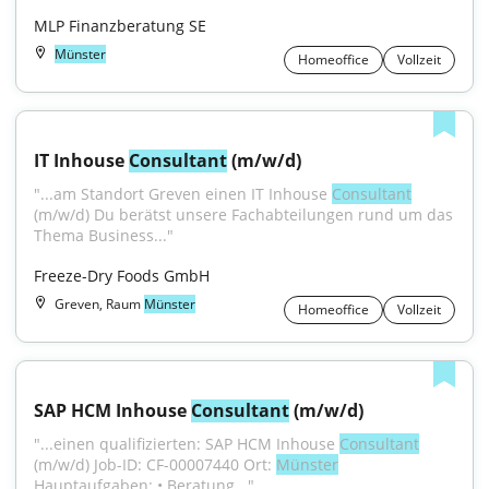
MLP Finanzberatung SE
Münster
Homeoffice
Vollzeit
IT Inhouse 
Consultant
 (m/w/d)
"...am Standort Greven einen IT Inhouse 
Consultant
(m/w/d) Du berätst unsere Fachabteilungen rund um das 
Thema Business..."
Freeze-Dry Foods GmbH
Greven, Raum
Münster
Homeoffice
Vollzeit
SAP HCM Inhouse 
Consultant
 (m/w/d)
"...einen qualifizierten: SAP HCM Inhouse 
Consultant
(m/w/d) Job-ID: CF-00007440 Ort: 
Münster
Hauptaufgaben: • Beratung..."