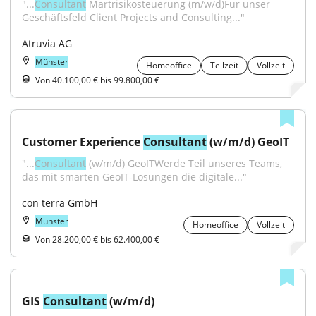
"...
Consultant
 Martrisikosteuerung (m/w/d)Für unser 
Geschäftsfeld Client Projects and Consulting..."
Atruvia AG
Münster
Homeoffice
Teilzeit
Vollzeit
Von 40.100,00 € bis 99.800,00 €
Customer Experience 
Consultant
 (w/m/d) GeoIT
"...
Consultant
 (w/m/d) GeoITWerde Teil unseres Teams, 
das mit smarten GeoIT-Lösungen die digitale..."
con terra GmbH
Münster
Homeoffice
Vollzeit
Von 28.200,00 € bis 62.400,00 €
GIS 
Consultant
 (w/m/d)