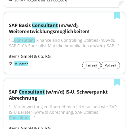
Von 47.700,00 € bis 129.600,00 €
SAP Basis 
Consultant
 (m/w/d), 
Weiterentwicklungsmöglichkeiten!
"...
Consultant
 Finance and Controlling Utilities (m/w/d), 
SAP FI-CA Spezialist Marktkommunikation (m/w/d), SAP..."
items GmbH & Co. KG
Münster
Teilzeit
Vollzeit
SAP 
Consultant
 (w/m/d) IS-U, Schwerpunkt 
Abrechnung
"...Verantwortung zu übernehmen Jetzt suchen wir: SAP 
IS-U Berater (w/m/d) Abrechnung, SAP Utilities 
Consultant
..."
items GmbH & Co. KG