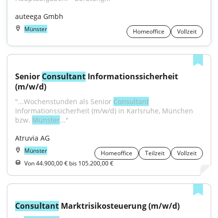
auteega Gmbh
Münster
Homeoffice
Vollzeit
Senior 
Consultant
 Informationssicherheit 
(m/w/d)
"...Wochenstunden als Senior 
Consultant
Informationssicherheit (m/w/d) in Karlsruhe, München 
bzw. 
Münster
..."
Atruvia AG
Münster
Homeoffice
Teilzeit
Vollzeit
Von 44.900,00 € bis 105.200,00 €
Consultant
 Marktrisikosteuerung (m/w/d)