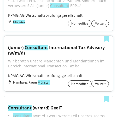
"...Du willst Prozesse nicht nur verstehen, sondern auch 
verbessern? Als (Junior) 
Consultant
 ERP..."
KPMG AG Wirtschaftsprüfungsgesellschaft
Münster
Homeoffice
Vollzeit
(Junior) 
Consultant
 International Tax Advisory 
(w/m/d)
Wir beraten unsere Mandanten und Mandantinnen im 
Bereich International Transaction Tax bei...
KPMG AG Wirtschaftsprüfungsgesellschaft
Hamburg, Raum
Münster
Homeoffice
Vollzeit
Consultant
 (w/m/d) GeoIT
"...
Consultant
 (w/m/d) GeoIT Werde Teil unseres Teams, 