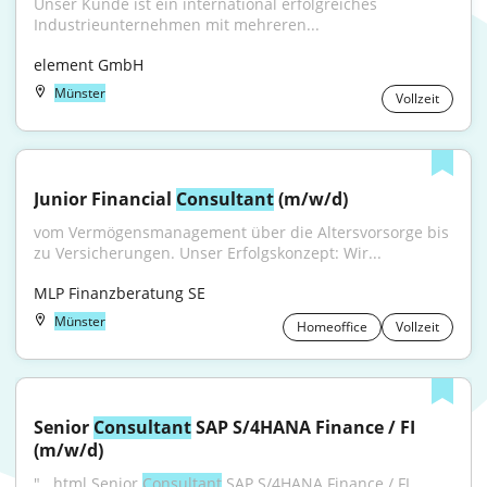
Unser Kunde ist ein international erfolgreiches 
Industrieunternehmen mit mehreren...
element GmbH
Münster
Vollzeit
Junior Financial 
Consultant
 (m/w/d)
vom Vermögensmanagement über die Altersvorsorge bis 
zu Versicherungen. Unser Erfolgskonzept: Wir...
MLP Finanzberatung SE
Münster
Homeoffice
Vollzeit
Senior 
Consultant
 SAP S/4HANA Finance / FI 
(m/w/d)
"...html Senior 
Consultant
 SAP S/4HANA Finance / FI 