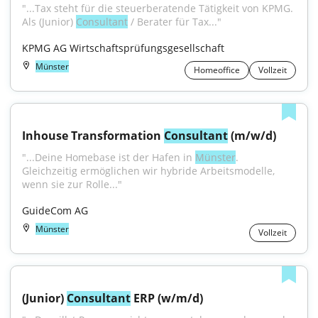
"...Tax steht für die steuerberatende Tätigkeit von KPMG. 
Als (Junior) 
Consultant
 / Berater für Tax..."
KPMG AG Wirtschaftsprüfungsgesellschaft
Münster
Homeoffice
Vollzeit
Inhouse Transformation 
Consultant
 (m/w/d)
"...Deine Homebase ist der Hafen in 
Münster
. 
Gleichzeitig ermöglichen wir hybride Arbeitsmodelle, 
wenn sie zur Rolle..."
GuideCom AG
Münster
Vollzeit
(Junior) 
Consultant
 ERP (w/m/d)