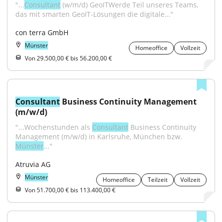
"...
Consultant
 (w/m/d) GeoITWerde Teil unseres Teams, 
das mit smarten GeoIT-Lösungen die digitale..."
con terra GmbH
Münster
Homeoffice
Vollzeit
Von 29.500,00 € bis 56.200,00 €
Consultant
 Business Continuity Management 
(m/w/d)
"...Wochenstunden als 
Consultant
 Business Continuity 
Management (m/w/d) in Karlsruhe, München bzw. 
Münster
..."
Atruvia AG
Münster
Homeoffice
Teilzeit
Vollzeit
Von 51.700,00 € bis 113.400,00 €