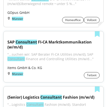
(m/w/d)Überwiegend remote • unter 5 %..."
GOpus GmbH
Münster
Homeoffice
Vollzeit
SAP 
Consultant
 FI-CA Marktkommunikation 
(w/m/d)
"...suchen wir: SAP Berater FI-CA Utilities (m/w/d), SAP 
Consultant
 Finance and Controlling Utilities (m/w/d..."
items GmbH & Co. KG
Münster
Teilzeit
(Senior) Logistics 
Consultant
 Fashion (m/w/d)
"...Logistics 
Consultant
 Fashion (m/w/d). Standort 