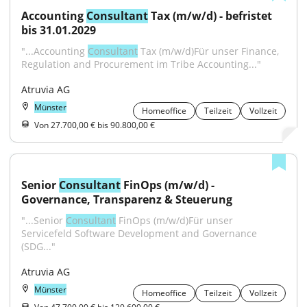
Accounting 
Consultant
 Tax (m/w/d) - befristet 
bis 31.01.2029
"...Accounting 
Consultant
 Tax (m/w/d)Für unser Finance, 
Regulation and Procurement im Tribe Accounting..."
Atruvia AG
Münster
Homeoffice
Teilzeit
Vollzeit
Von 27.700,00 € bis 90.800,00 €
Senior 
Consultant
 FinOps (m/w/d) - 
Governance, Transparenz & Steuerung
"...Senior 
Consultant
 FinOps (m/w/d)Für unser 
Servicefeld Software Development and Governance 
(SDG..."
Atruvia AG
Münster
Homeoffice
Teilzeit
Vollzeit