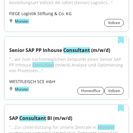
Anstellungsart Vollzeit Ab sofort (Senior) Logistics..."
FIEGE Logistik Stiftung & Co. KG
Münster
Vollzeit
Senior SAP PP Inhouse 
Consultant
 (m/w/d)
"...wir zum nächstmöglichen Zeitpunkt einen Senior SAP 
PP Inhouse 
Consultant
 (m/w/d) Analyse und Optimierung 
von Prozessen..."
WESTFLEISCH SCE mbH
Münster
Homeoffice
Vollzeit
SAP 
Consultant
 BI (m/w/d)
"...Zur Unterstützung für unsere Zentrale in 
Münster
suchen wir zum nächstmöglichen Zeitpunkt einen SAP 