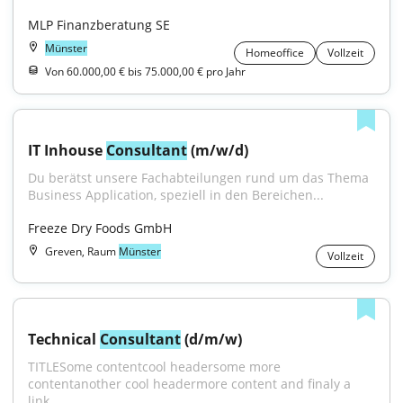
MLP Finanzberatung SE
Münster
Homeoffice
Vollzeit
Von 60.000,00 € bis 75.000,00 € pro Jahr
IT Inhouse 
Consultant
 (m/w/d)
Du berätst unsere Fachabteilungen rund um das Thema 
Business Application, speziell in den Bereichen...
Freeze Dry Foods GmbH
Greven, Raum
Münster
Vollzeit
Technical 
Consultant
 (d/m/w)
TITLESome contentcool headersome more 
contentanother cool headermore content and finaly a 
link.