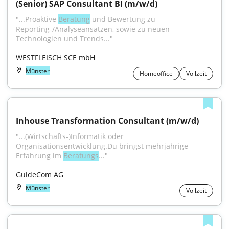
(Senior) SAP Consultant BI (m/w/d)
"...Proaktive 
Beratung
 und Bewertung zu 
Reporting-/Analyseansätzen, sowie zu neuen 
Technologien und Trends..."
WESTFLEISCH SCE mbH
Münster
Homeoffice
Vollzeit
Inhouse Transformation Consultant (m/w/d)
"...(Wirtschafts-)Informatik oder 
Organisationsentwicklung.Du bringst mehrjährige 
Erfahrung im 
Beratungs
..."
GuideCom AG
Münster
Vollzeit