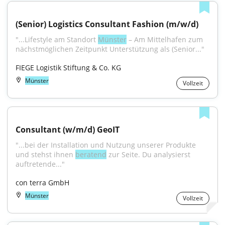
(Senior) Logistics Consultant Fashion (m/w/d)
"...Lifestyle am Standort 
Münster
 – Am Mittelhafen zum 
nächstmöglichen Zeitpunkt Unterstützung als (Senior..."
FIEGE Logistik Stiftung & Co. KG
Münster
Vollzeit
Consultant (w/m/d) GeoIT
"...bei der Installation und Nutzung unserer Produkte 
und stehst ihnen 
beratend
 zur Seite. Du analysierst 
auftretende..."
con terra GmbH
Münster
Vollzeit