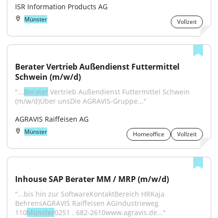
ISR Information Products AG
Münster
Vollzeit
Berater Vertrieb Außendienst Futtermittel 
Schwein (m/w/d)
"...
Berater
 Vertrieb Außendienst Futtermittel Schwein 
(m/w/d)Über unsDie AGRAVIS-Gruppe..."
AGRAVIS Raiffeisen AG
Münster
Homeoffice
Vollzeit
Inhouse SAP Berater MM / MRP (m/w/d)
"...bis hin zur SoftwareKontaktBereich HRKaja 
BehrensAGRAVIS Raiffeisen AGIndustrieweg 
110
Münster
0251 . 682-2610www.agravis.de..."