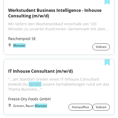
Werkstudent Business Intelligence - Inhouse 
Consulting (m/w/d)
Wir liefern den Wocheneinkauf innerhalb von 120 
Minuten zu unseren Kund:innen. Gemeinsam mit über...
flaschenpost SE
Münster
Vollzeit
IT Inhouse Consultant (m/w/d)
"...am Standort Greven einen IT Inhouse Consultant 
(m/w/d) Du 
berätst
 unsere Fachabteilungen rund um das 
Thema Business..."
Freeze-Dry Foods GmbH
Greven, Raum
Münster
Homeoffice
Vollzeit