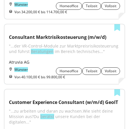
Münster
Homeoffice
Teilzeit
Vollzeit
Von 34.200,00 € bis 114.700,00 €
Consultant Marktrisikosteuerung (m/w/d)
"...der VR-Control-Module zur Marktpreisrisikosteuerung 
und führst 
Beratungen
 im Bereich technisches..."
Atruvia AG
Münster
Homeoffice
Teilzeit
Vollzeit
Von 40.100,00 € bis 99.800,00 €
Customer Experience Consultant (w/m/d) GeoIT
"...zu arbeiten und daran zu wachsen.Wie sieht deine 
Mission aus?Du 
berätst
 unsere Kunden bei der 
digitalen..."