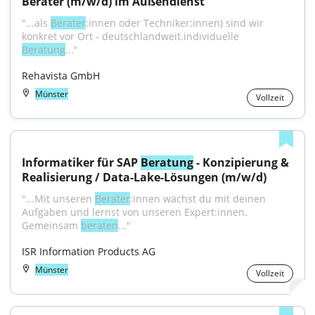
Berater (m/w/d) im Außendienst
"...als 
Berater
:innen oder Techniker:innen) sind wir 
konkret vor Ort - deutschlandweit.individuelle 
Beratung
..."
Rehavista GmbH
Münster
Vollzeit
Informatiker für SAP 
Beratung
 - Konzipierung & 
Realisierung / Data-Lake-Lösungen (m/w/d)
"...Mit unseren 
Berater
:innen wächst du mit deinen 
Aufgaben und lernst von unseren Expert:innen. 
Gemeinsam 
beraten
..."
ISR Information Products AG
Münster
Vollzeit