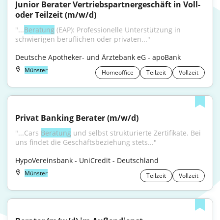
Junior Berater Vertriebspartnergeschäft in Voll- 
oder Teilzeit (m/w/d)
"...
Beratung
 (EAP): Professionelle Unterstützung in 
schwierigen beruflichen oder privaten..."
Deutsche Apotheker- und Ärztebank eG - apoBank
Münster
Homeoffice
Teilzeit
Vollzeit
Privat Banking Berater (m/w/d)
"...Cars 
Beratung
 und selbst strukturierte Zertifikate. Bei 
uns findet die Geschäftsbeziehung stets..."
HypoVereinsbank - UniCredit - Deutschland
Münster
Teilzeit
Vollzeit