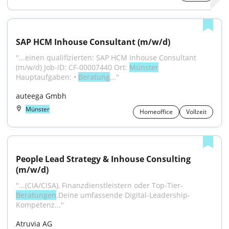
SAP HCM Inhouse Consultant (m/w/d)
"...einen qualifizierten: SAP HCM Inhouse Consultant 
(m/w/d) Job-ID: CF-00007440 Ort: 
Münster
Hauptaufgaben: • 
Beratung
..."
auteega Gmbh
Münster
Homeoffice
Vollzeit
People Lead Strategy & Inhouse Consulting 
(m/w/d)
"...(CIA/CISA), Finanzdienstleistern oder Top-Tier-
Beratungen
.Deine umfassende Digital-Leadership-
Kompetenz..."
Atruvia AG