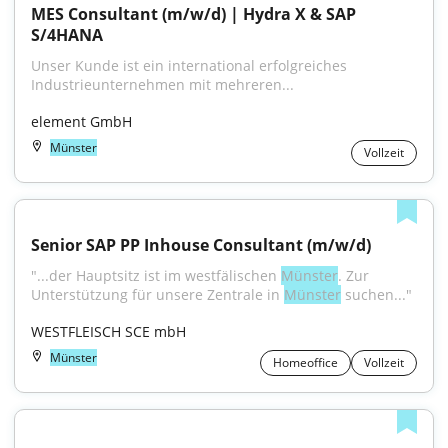
MES Consultant (m/w/d) | Hydra X & SAP 
S/4HANA
Unser Kunde ist ein international erfolgreiches 
Industrieunternehmen mit mehreren...
element GmbH
Münster
Vollzeit
Senior SAP PP Inhouse Consultant (m/w/d)
"...der Hauptsitz ist im westfälischen 
Münster
. Zur 
Unterstützung für unsere Zentrale in 
Münster
 suchen..."
WESTFLEISCH SCE mbH
Münster
Homeoffice
Vollzeit