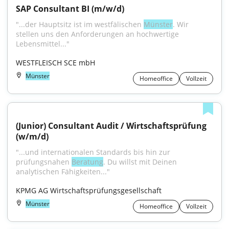
SAP Consultant BI (m/w/d)
"...der Hauptsitz ist im westfälischen 
Münster
. Wir 
stellen uns den Anforderungen an hochwertige 
Lebensmittel..."
WESTFLEISCH SCE mbH
Münster
Homeoffice
Vollzeit
(Junior) Consultant Audit / Wirtschaftsprüfung 
(w/m/d)
"...und internationalen Standards bis hin zur 
prüfungsnahen 
Beratung
. Du willst mit Deinen 
analytischen Fähigkeiten..."
KPMG AG Wirtschaftsprüfungsgesellschaft
Münster
Homeoffice
Vollzeit