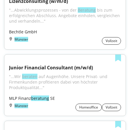
Lizenzconsulting (w/m/d)
"...Abwicklungsprozesses - von der 
Beratung
 bis zum 
erfolgreichen Abschluss. Angebote einholen, vergleichen 
und verhandeln..."
Bechtle GmbH
Münster
Vollzeit
Junior Financial Consultant (m/w/d)
"...Wir 
beraten
 auf Augenhöhe. Unsere Privat- und 
Firmenkunden profitieren dabei von höchster 
Produktqualität..."
MLP Finanz
beratung
 SE
Münster
Homeoffice
Vollzeit