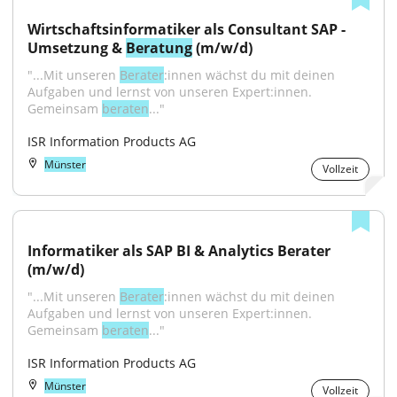
Wirtschaftsinformatiker als Consultant SAP - 
Umsetzung & 
Beratung
 (m/w/d)
"...Mit unseren 
Berater
:innen wächst du mit deinen 
Aufgaben und lernst von unseren Expert:innen. 
Gemeinsam 
beraten
..."
ISR Information Products AG
Münster
Vollzeit
Informatiker als SAP BI & Analytics Berater 
(m/w/d)
"...Mit unseren 
Berater
:innen wächst du mit deinen 
Aufgaben und lernst von unseren Expert:innen. 
Gemeinsam 
beraten
..."
ISR Information Products AG
Münster
Vollzeit