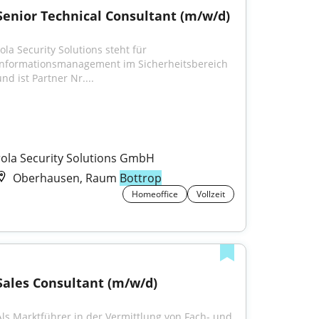
Senior Technical Consultant (m/w/d)
ola Security Solutions steht für 
Informationsmanagement im Sicherheitsbereich 
nd ist Partner Nr....
rola Security Solutions GmbH
Oberhausen, Raum
Bottrop
Homeoffice
Vollzeit
Sales Consultant (m/w/d)
Als Marktführer in der Vermittlung von Fach- und 