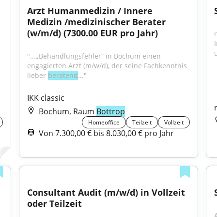
Arzt Humanmedizin / Innere 
Medizin /medizinischer Berater 
(w/m/d) (7300.00 EUR pro Jahr)
r
u
"...„Behandlungsfehler“ in Bochum einen 
engagierten Arzt (m/w/d), der seine Fachkenntnis 
lieber 
beratend
..."
IKK classic
Bochum, Raum
Bottrop
Homeoffice
Teilzeit
Vollzeit
Von 7.300,00 € bis 8.030,00 € pro Jahr
Consultant Audit (m/w/d) in Vollzeit 
oder Teilzeit