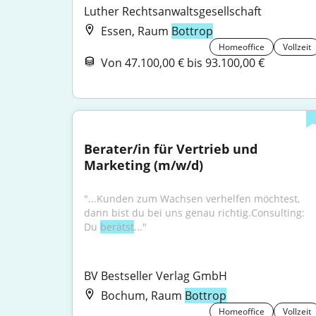
Luther Rechtsanwaltsgesellschaft
Essen, Raum
Bottrop
Homeoffice
Vollzeit
Von 47.100,00 € bis 93.100,00 €
Berater/in für Vertrieb und 
Marketing (m/w/d)
"...Kunden zum Wachsen verhelfen möchtest, 
dann bist du bei uns genau richtig.Consulting: 
Du 
berätst
..."
BV Bestseller Verlag GmbH
Bochum, Raum
Bottrop
Homeoffice
Vollzeit