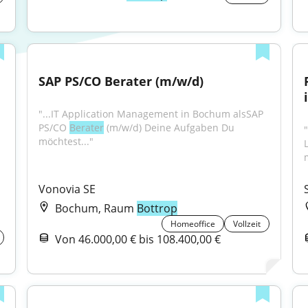
SAP PS/CO Berater (m/w/d)
"...IT Application Management in Bochum alsSAP 
PS/CO 
Berater
 (m/w/d) Deine Aufgaben Du 
möchtest..."
Vonovia SE
Bochum, Raum
Bottrop
Homeoffice
Vollzeit
Von 46.000,00 € bis 108.400,00 €