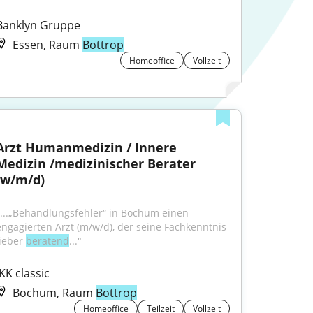
Banklyn Gruppe
Essen, Raum
Bottrop
Homeoffice
Vollzeit
Arzt Humanmedizin / Innere 
Medizin /medizinischer Berater 
(w/m/d)
"...„Behandlungsfehler“ in Bochum einen 
engagierten Arzt (m/w/d), der seine Fachkenntnis 
ieber 
beratend
..."
IKK classic
Bochum, Raum
Bottrop
Homeoffice
Teilzeit
Vollzeit