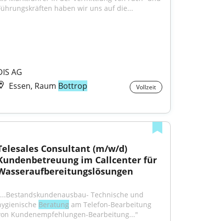
Führungskräften haben wir uns auf die...
DIS AG
Essen, Raum
Bottrop
Vollzeit
Telesales Consultant (m/w/d) 
Kundenbetreuung im Callcenter für 
Wasseraufbereitungslösungen
"...Bestandskundenausbau- Technische und 
hygienische 
Beratung
 am Telefon-Bearbeitung 
von Kundenempfehlungen-Bearbeitung..."