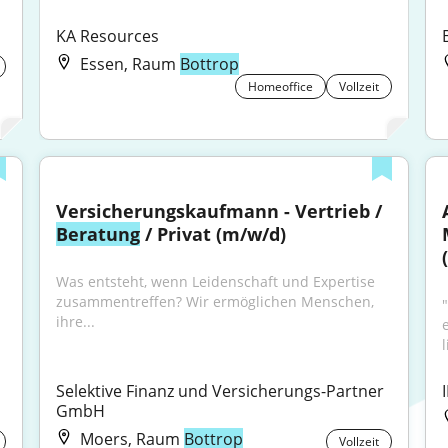
KA Resources
Essen, Raum
Bottrop
Homeoffice
Vollzeit
Versicherungskaufmann - Vertrieb / 
Beratung
 / Privat (m/w/d)
Was entsteht, wenn Leidenschaft und Expertise 
zusammentreffen? Wir ermöglichen Menschen, 
ihre...
l
Selektive Finanz und Versicherungs-Partner 
GmbH
Moers, Raum
Bottrop
Vollzeit