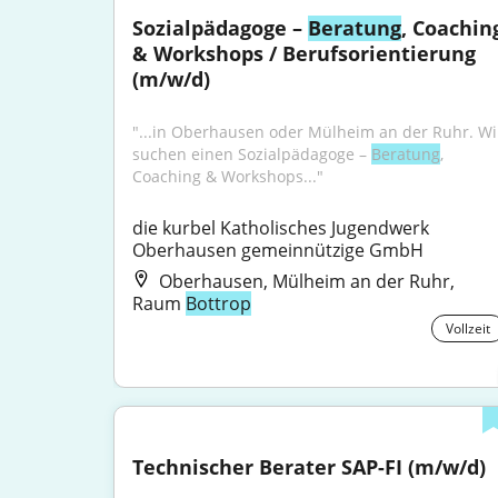
Sozialpädagoge – 
Beratung
, Coaching
& Workshops / Berufsorientierung 
(m/w/d)
"...in Oberhausen oder Mülheim an der Ruhr. Wir
suchen einen Sozialpädagoge – 
Beratung
, 
Coaching & Workshops..."
die kurbel Katholisches Jugendwerk 
Oberhausen gemeinnützige GmbH
Oberhausen, Mülheim an der Ruhr,
Raum
Bottrop
Vollzeit
Technischer Berater SAP-FI (m/w/d)