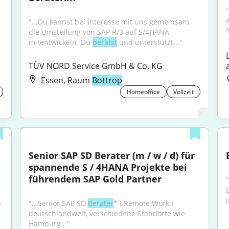
"
"...Du kannst bei Interesse mit uns gemeinsam 
die Umstellung von SAP R/3 auf S/4HANA 
mitentwickeln. Du 
berätst
 und unterstützt..."
TÜV NORD Service GmbH & Co. KG
Essen, Raum
Bottrop
Homeoffice
Vollzeit
Senior SAP SD Berater (m / w / d) für 
spannende S / 4HANA Projekte bei 
führendem SAP Gold Partner
i
.
"...Senior SAP SD 
Berater
* I Remote Work I 
deutschlandweit, verschiedene Standorte wie 
Hamburg..."