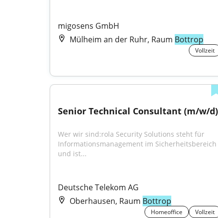
migosens GmbH
Mülheim an der Ruhr, Raum
Bottrop
Vollzeit
Senior Technical Consultant (m/w/d)
Wer wir sind:rola Security Solutions steht für 
Informationsmanagement im Sicherheitsbereich 
und ist...
Deutsche Telekom AG
Oberhausen, Raum
Bottrop
Homeoffice
Vollzeit