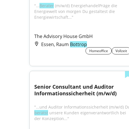
"...
Berater
 (m/w/d) EnergiehandelPräge die 
Energiewelt von morgen Du gestaltest die 
Energiewirtschaft..."
The Advisory House GmbH
Essen, Raum
Bottrop
Homeoffice
Vollzeit
Senior Consultant und Auditor 
Informationssicherheit (m/w/d)
berätst
 unsere Kunden eigenverantwortlich bei 
der Konzeption..."