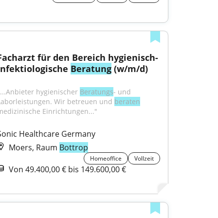
Facharzt für den Bereich hygienisch-
infektiologische 
Beratung
 (w/m/d)
"...Anbieter hygienischer 
Beratungs
- und 
Laborleistungen. Wir betreuen und 
beraten
medizinische Einrichtungen..."
Sonic Healthcare Germany
Moers, Raum
Bottrop
Homeoffice
Vollzeit
Von 49.400,00 € bis 149.600,00 €