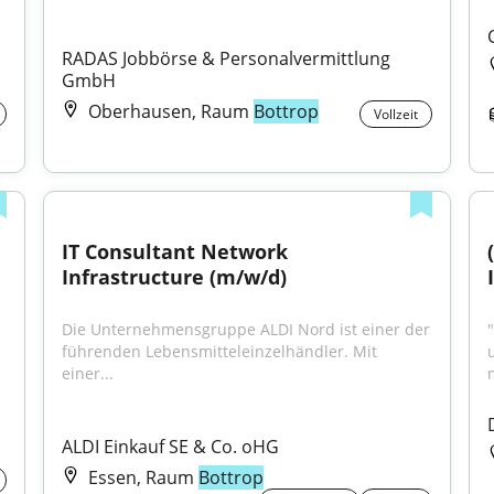
RADAS Jobbörse & Personalvermittlung 
GmbH
Oberhausen, Raum
Bottrop
Vollzeit
IT Consultant Network 
Infrastructure (m/w/d)
Die Unternehmensgruppe ALDI Nord ist einer der 
führenden Lebensmitteleinzelhändler. Mit 
einer...
ALDI Einkauf SE & Co. oHG
Essen, Raum
Bottrop