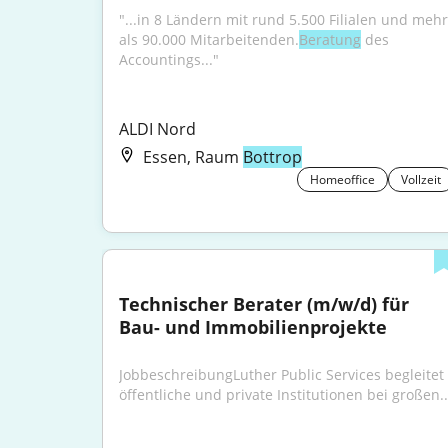
"...in 8 Ländern mit rund 5.500 Filialen und mehr 
als 90.000 Mitarbeitenden.
Beratung
 des 
Accountings..."
ALDI Nord
Essen, Raum
Bottrop
Homeoffice
Vollzeit
Technischer Berater (m/w/d) für 
Bau- und Immobilienprojekte
JobbeschreibungLuther Public Services begleitet 
öffentliche und private Institutionen bei großen..