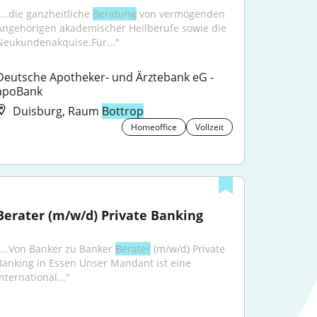
...die ganzheitliche 
Beratung
 von vermögenden 
Angehörigen akademischer Heilberufe sowie die 
Neukundenakquise.Für..."
Deutsche Apotheker- und Ärztebank eG - 
apoBank
Duisburg, Raum
Bottrop
Homeoffice
Vollzeit
Berater (m/w/d) Private Banking
"...Von Banker zu Banker 
Berater
 (m/w/d) Private 
Banking in Essen Unser Mandant ist eine 
nternational..."