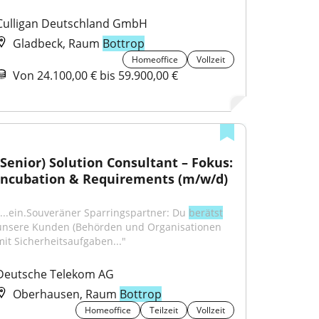
Culligan Deutschland GmbH
Gladbeck, Raum
Bottrop
Homeoffice
Vollzeit
Von 24.100,00 € bis 59.900,00 €
(Senior) Solution Consultant – Fokus: 
Incubation & Requirements (m/w/d)
"...ein.Souveräner Sparringspartner: Du 
berätst
unsere Kunden (Behörden und Organisationen 
mit Sicherheitsaufgaben..."
Deutsche Telekom AG
Oberhausen, Raum
Bottrop
Homeoffice
Teilzeit
Vollzeit