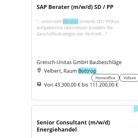
SAP Berater (m/w/d) SD / PP
"...einenSAP 
Berater
 (m/w/d) SD / PPIhre 
AufgabenSie übersetzen proaktiv die 
Geschäftsstrategie von Vertrieb..."
Gretsch-Unitas GmbH Baubeschläge
Velbert, Raum
Bottrop
Homeoffice
Vollzeit
Von 43.300,00 € bis 111.200,00 €
Senior Consultant (m/w/d) 
Energiehandel