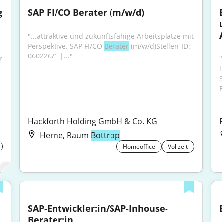
 
SAP FI/CO Berater (m/w/d)
"...attraktive und zukunftsfähige Arbeitsplätze mit 
Perspektive. SAP FI/CO 
Berater
 (m/w/d)Stellen-ID: 
060226/1 |..."
 
Hackforth Holding GmbH & Co. KG
Herne, Raum
Bottrop
Homeoffice
Vollzeit
SAP-Entwickler:in/SAP-Inhouse-
Berater:in