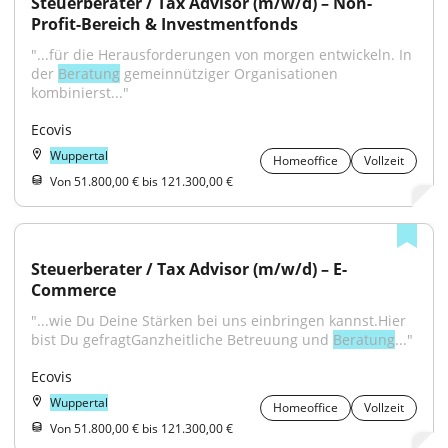
Steuerberater / Tax Advisor (m/w/d) – Non-
Profit-Bereich & Investmentfonds
"...für die Herausforderungen von morgen entwickeln. In 
der 
Beratung
 gemeinnütziger Organisationen 
kombinierst..."
Ecovis
Wuppertal
Homeoffice
Vollzeit
Von 51.800,00 € bis 121.300,00 €
Steuerberater / Tax Advisor (m/w/d) – E-
Commerce
"...wie Du Deine Stärken bei uns einbringen kannst.Hier 
bist Du gefragtGanzheitliche Betreuung und 
Beratung
..."
Ecovis
Wuppertal
Homeoffice
Vollzeit
Von 51.800,00 € bis 121.300,00 €