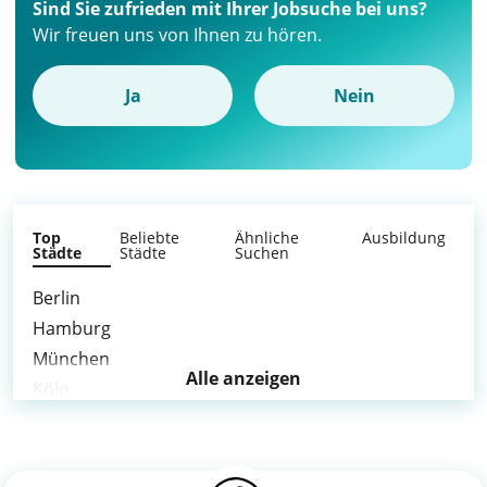
Sind Sie zufrieden mit Ihrer Jobsuche bei uns?
Wir freuen uns von Ihnen zu hören.
Ja
Nein
Top
Beliebte
Ähnliche
Ausbildung
Städte
Städte
Suchen
Berlin
Hamburg
München
Alle anzeigen
Köln
Frankfurt am Main
Stuttgart
Düsseldorf