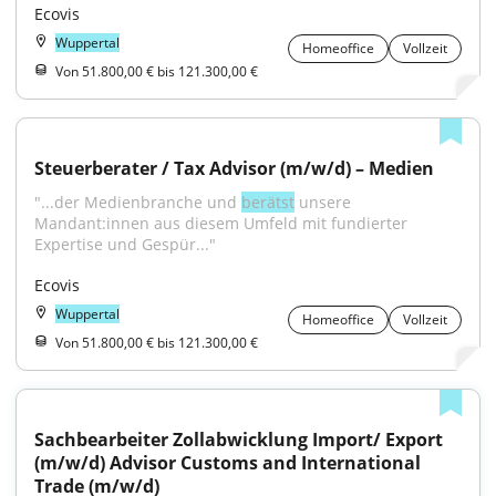
Ecovis
Wuppertal
Homeoffice
Vollzeit
Von 51.800,00 € bis 121.300,00 €
Steuerberater / Tax Advisor (m/w/d) – Medien
"...der Medienbranche und 
berätst
 unsere 
Mandant:innen aus diesem Umfeld mit fundierter 
Expertise und Gespür..."
Ecovis
Wuppertal
Homeoffice
Vollzeit
Von 51.800,00 € bis 121.300,00 €
Sachbearbeiter Zollabwicklung Import/ Export 
(m/w/d) Advisor Customs and International 
Trade (m/w/d)