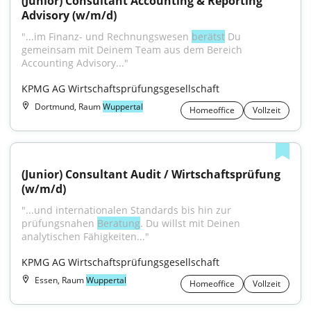
(Junior) Consultant Accounting & Reporting 
Advisory (w/m/d)
"...im Finanz- und Rechnungswesen 
berätst
 Du 
gemeinsam mit Deinem Team aus dem Bereich 
Accounting Advisory..."
KPMG AG Wirtschaftsprüfungsgesellschaft
Dortmund, Raum
Wuppertal
Homeoffice
Vollzeit
(Junior) Consultant Audit / Wirtschaftsprüfung 
(w/m/d)
"...und internationalen Standards bis hin zur 
prüfungsnahen 
Beratung
. Du willst mit Deinen 
analytischen Fähigkeiten..."
KPMG AG Wirtschaftsprüfungsgesellschaft
Essen, Raum
Wuppertal
Homeoffice
Vollzeit