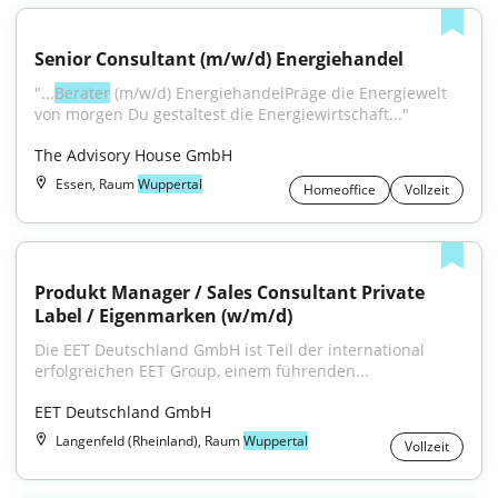
Senior Consultant (m/w/d) Energiehandel
"...
Berater
 (m/w/d) EnergiehandelPräge die Energiewelt 
von morgen Du gestaltest die Energiewirtschaft..."
The Advisory House GmbH
Essen, Raum
Wuppertal
Homeoffice
Vollzeit
Produkt Manager / Sales Consultant Private 
Label / Eigenmarken (w/m/d)
Die EET Deutschland GmbH ist Teil der international 
erfolgreichen EET Group, einem führenden...
EET Deutschland GmbH
Langenfeld (Rheinland), Raum
Wuppertal
Vollzeit