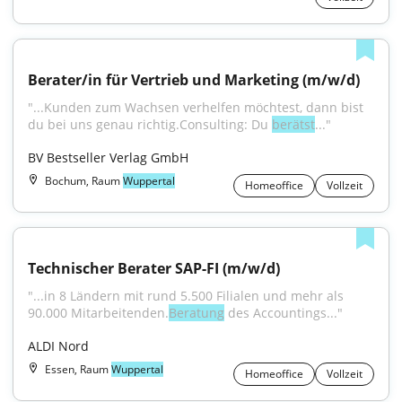
Berater/in für Vertrieb und Marketing (m/w/d)
"...Kunden zum Wachsen verhelfen möchtest, dann bist 
du bei uns genau richtig.Consulting: Du 
berätst
..."
BV Bestseller Verlag GmbH
Bochum, Raum
Wuppertal
Homeoffice
Vollzeit
Technischer Berater SAP-FI (m/w/d)
"...in 8 Ländern mit rund 5.500 Filialen und mehr als 
90.000 Mitarbeitenden.
Beratung
 des Accountings..."
ALDI Nord
Essen, Raum
Wuppertal
Homeoffice
Vollzeit