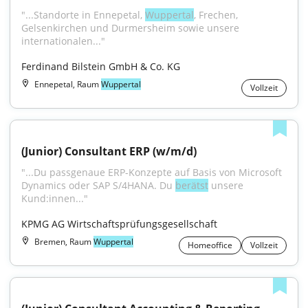
"...Standorte in Ennepetal, 
Wuppertal
, Frechen, 
Gelsenkirchen und Durmersheim sowie unsere 
internationalen..."
Ferdinand Bilstein GmbH & Co. KG
Ennepetal, Raum
Wuppertal
Vollzeit
(Junior) Consultant ERP (w/m/d)
"...Du passgenaue ERP-Konzepte auf Basis von Microsoft 
Dynamics oder SAP S/4HANA. Du 
berätst
 unsere 
Kund:innen..."
KPMG AG Wirtschaftsprüfungsgesellschaft
Bremen, Raum
Wuppertal
Homeoffice
Vollzeit