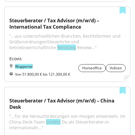
Steuerberater / Tax Advisor (m/w/d) – 
International Tax Compliance
"...aus unterschiedlichen Branchen, Rechtsformen und 
GrößenordnungenSteuerliche und 
betriebswirtschaftliche 
Beratung
 Review..."
Ecovis
Wuppertal
Homeoffice
Vollzeit
Von 51.800,00 € bis 121.300,00 €
Steuerberater / Tax Advisor (m/w/d) – China 
Desk
"...für die Herausforderungen von morgen entwickeln. Im 
China-Desk-Team 
berätst
 Du als Steuerberater:in 
internationale..."