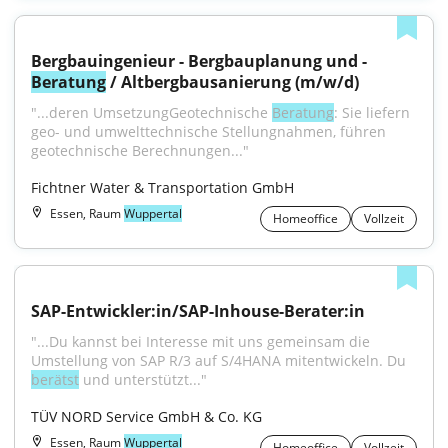
Bergbauingenieur - Bergbauplanung und -
Beratung
 / Altbergbausanierung (m/w/d)
"...deren UmsetzungGeotechnische 
Beratung
: Sie liefern 
geo- und umwelttechnische Stellungnahmen, führen 
geotechnische Berechnungen..."
Fichtner Water & Transportation GmbH
Essen, Raum
Wuppertal
Homeoffice
Vollzeit
SAP-Entwickler:in/SAP-Inhouse-Berater:in
"...Du kannst bei Interesse mit uns gemeinsam die 
Umstellung von SAP R/3 auf S/4HANA mitentwickeln. Du 
berätst
 und unterstützt..."
TÜV NORD Service GmbH & Co. KG
Essen, Raum
Wuppertal
Homeoffice
Vollzeit