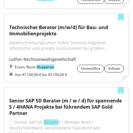
Technischer Berater (m/w/d) für Bau- und 
Immobilienprojekte
JobbeschreibungLuther Public Services begleitet 
öffentliche und private Institutionen bei großen...
Luther Rechtsanwaltsgesellschaft
Essen, Raum
Wuppertal
Homeoffice
Vollzeit
Von 47.100,00 € bis 93.100,00 €
Senior SAP SD Berater (m / w / d) für spannende 
S / 4HANA Projekte bei führendem SAP Gold 
Partner
"...Senior SAP SD 
Berater
* I Remote Work I 
deutschlandweit, verschiedene Standorte wie 