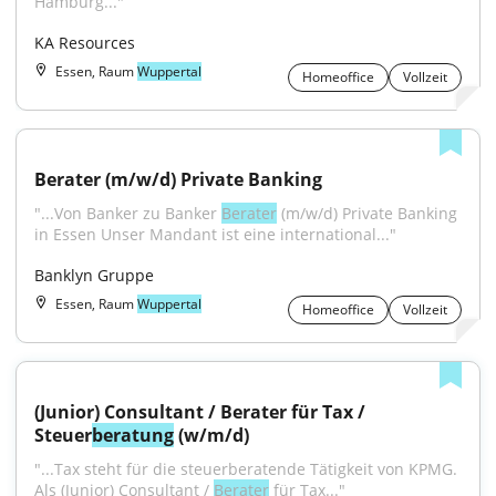
Hamburg..."
KA Resources
Essen, Raum
Wuppertal
Homeoffice
Vollzeit
Berater (m/w/d) Private Banking
"...Von Banker zu Banker 
Berater
 (m/w/d) Private Banking 
in Essen Unser Mandant ist eine international..."
Banklyn Gruppe
Essen, Raum
Wuppertal
Homeoffice
Vollzeit
(Junior) Consultant / Berater für Tax / 
Steuer
beratung
 (w/m/d)
"...Tax steht für die steuerberatende Tätigkeit von KPMG. 
Als (Junior) Consultant / 
Berater
 für Tax..."