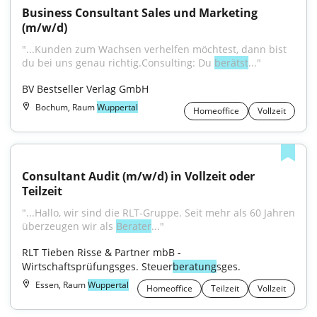
Business Consultant Sales und Marketing 
(m/w/d)
"...Kunden zum Wachsen verhelfen möchtest, dann bist 
du bei uns genau richtig.Consulting: Du 
berätst
..."
BV Bestseller Verlag GmbH
Bochum, Raum
Wuppertal
Homeoffice
Vollzeit
Consultant Audit (m/w/d) in Vollzeit oder 
Teilzeit
"...Hallo, wir sind die RLT-Gruppe. Seit mehr als 60 Jahren 
überzeugen wir als 
Berater
..."
RLT Tieben Risse & Partner mbB - 
Wirtschaftsprüfungsges. Steuer
beratung
sges.
Essen, Raum
Wuppertal
Homeoffice
Teilzeit
Vollzeit