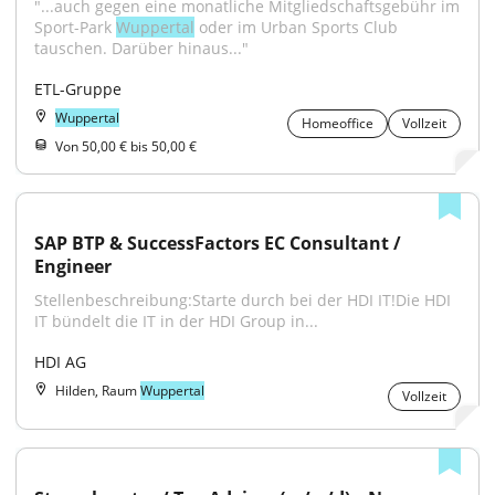
"...auch gegen eine monatliche Mitgliedschaftsgebühr im 
Sport-Park 
Wuppertal
 oder im Urban Sports Club 
tauschen. Darüber hinaus..."
ETL-Gruppe
Wuppertal
Homeoffice
Vollzeit
Von 50,00 € bis 50,00 €
SAP BTP & SuccessFactors EC Consultant / 
Engineer
Stellenbeschreibung:Starte durch bei der HDI IT!Die HDI 
IT bündelt die IT in der HDI Group in...
HDI AG
Hilden, Raum
Wuppertal
Vollzeit