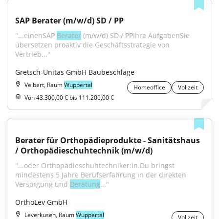
SAP Berater (m/w/d) SD / PP
"...einenSAP 
Berater
 (m/w/d) SD / PPIhre AufgabenSie 
übersetzen proaktiv die Geschäftsstrategie von 
Vertrieb..."
Gretsch-Unitas GmbH Baubeschläge
Velbert, Raum
Wuppertal
Homeoffice
Vollzeit
Von 43.300,00 € bis 111.200,00 €
Berater für Orthopädieprodukte - Sanitätshaus 
/ Orthopädieschuhtechnik (m/w/d)
"...oder Orthopädieschuhtechniker:in.Du bringst 
mindestens 5 Jahre Berufserfahrung in der direkten 
Versorgung und 
Beratung
..."
OrthoLev GmbH
Leverkusen, Raum
Wuppertal
Vollzeit