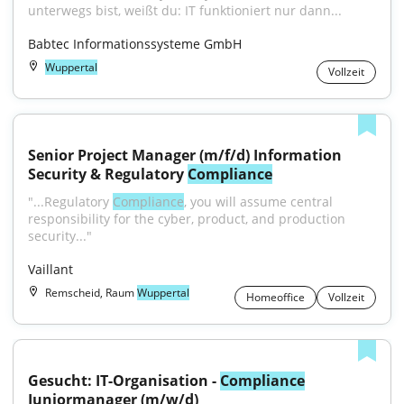
unterwegs bist, weißt du: IT funktioniert nur dann...
Babtec Informationssysteme GmbH
Wuppertal
Vollzeit
Senior Project Manager (m/f/d) Information 
Security & Regulatory 
Compliance
"...Regulatory 
Compliance
, you will assume central 
responsibility for the cyber, product, and production 
security..."
Vaillant
Remscheid, Raum
Wuppertal
Homeoffice
Vollzeit
Gesucht: IT-Organisation - 
Compliance
Juniormanager (m/w/d)