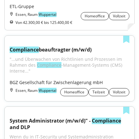
ETL-Gruppe
Essen, Raum
Wuppertal
Homeoffice
Vollzeit
Von 42.300,00 € bis 125.400,00 €
Compliance
beauftragter (m/w/d)
"...und Überwachen von Richtlinien und Prozessen im 
Rahmen des 
Compliance
-Management-Systems (CMS) 
Interne..."
BGZ Gesellschaft für Zwischenlagerung mbH
Essen, Raum
Wuppertal
Homeoffice
Teilzeit
Vollzeit
System Administrator (m/w/d)" - 
Compliance
and DLP
Wenn du in IT-Security und Systemadministration 