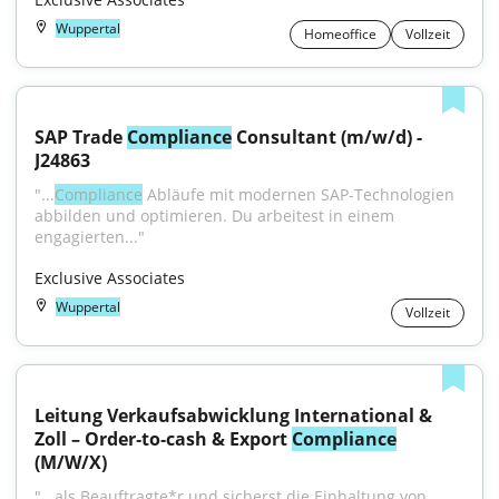
Wuppertal
Homeoffice
Vollzeit
SAP Trade 
Compliance
 Consultant (m/w/d) - 
J24863
"...
Compliance
 Abläufe mit modernen SAP-Technologien 
abbilden und optimieren. Du arbeitest in einem 
engagierten..."
Exclusive Associates
Wuppertal
Vollzeit
Leitung Verkaufsabwicklung International & 
Zoll – Order‑to‑cash & Export 
Compliance
(M/W/X)
"...als Beauftragte*r und sicherst die Einhaltung von 