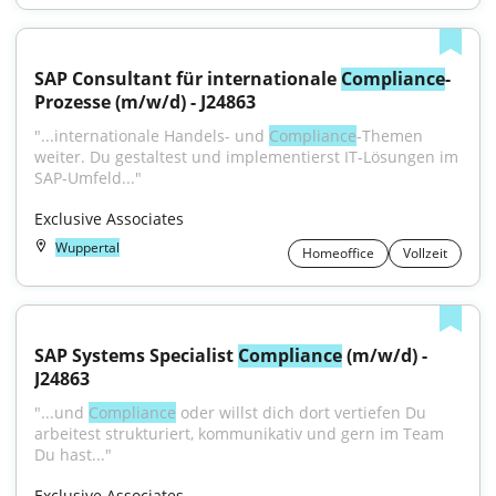
SAP Consultant für internationale 
Compliance
-
Prozesse (m/w/d) - J24863
"...internationale Handels- und 
Compliance
-Themen 
weiter. Du gestaltest und implementierst IT-Lösungen im 
SAP-Umfeld..."
Exclusive Associates
Wuppertal
Homeoffice
Vollzeit
SAP Systems Specialist 
Compliance
 (m/w/d) - 
J24863
"...und 
Compliance
 oder willst dich dort vertiefen Du 
arbeitest strukturiert, kommunikativ und gern im Team 
Du hast..."
Exclusive Associates