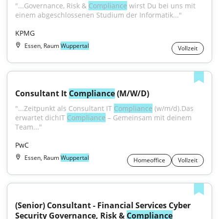
"...Governance, Risk & 
Compliance
 wirst Du bei uns mit 
einem abgeschlossenen Studium der Informatik..."
KPMG
Essen, Raum
Wuppertal
Vollzeit
Consultant It 
Compliance
 (M/W/D)
"...Zeitpunkt als Consultant IT 
Compliance
 (w/m/d).Das 
erwartet dichIT 
Compliance
 – Gemeinsam mit deinem 
Team..."
PwC
Essen, Raum
Wuppertal
Homeoffice
Vollzeit
(Senior) Consultant - Financial Services Cyber 
Security Governance, Risk & 
Compliance