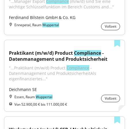
"...Manager Export 
Compliance
 (m/w/d) sind Sie eine 
wichtige Schlüsselfunktion im Bereich Customs and..."
Ferdinand Bilstein GmbH & Co. KG
Ennepetal, Raum
Wuppertal
Vollzeit
Praktikant (m/w/d) Product 
Compliance
 - 
Datenmanagement und Produktsicherheit
"...Praktikant (m/w/d) Product 
Compliance
 - 
Datenmanagement und ProduktsicherheitAls 
eigenfinanziertes..."
Deichmann SE
Essen, Raum
Wuppertal
Vollzeit
Von 52.900,00 € bis 111.000,00 €