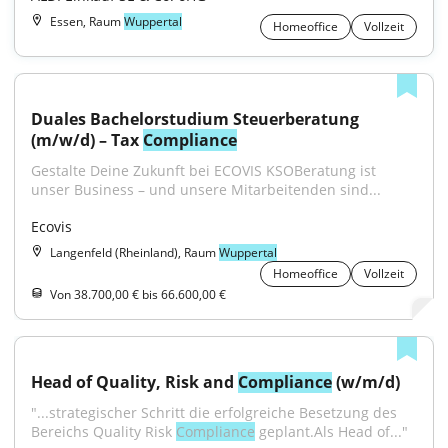
Essen, Raum
Wuppertal
Homeoffice
Vollzeit
Duales Bachelorstudium Steuerberatung 
(m/w/d) – Tax 
Compliance
Gestalte Deine Zukunft bei ECOVIS KSOBeratung ist 
unser Business – und unsere Mitarbeitenden sind...
Ecovis
Langenfeld (Rheinland), Raum
Wuppertal
Homeoffice
Vollzeit
Von 38.700,00 € bis 66.600,00 €
Head of Quality, Risk and 
Compliance
 (w/m/d)
"...strategischer Schritt die erfolgreiche Besetzung des 
Bereichs Quality Risk 
Compliance
 geplant.Als Head of..."