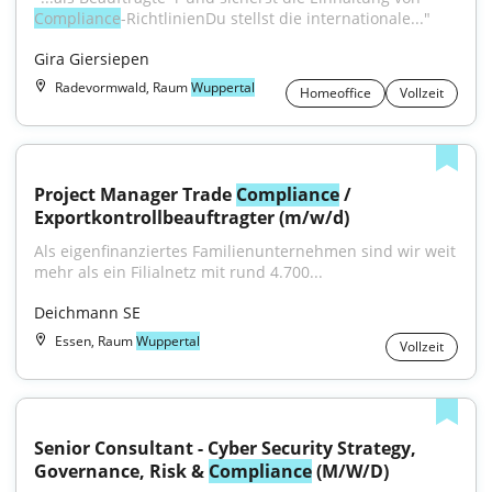
Compliance
-RichtlinienDu stellst die internationale..."
Gira Giersiepen
Radevormwald, Raum
Wuppertal
Homeoffice
Vollzeit
Project Manager Trade 
Compliance
 / 
Exportkontrollbeauftragter (m/w/d)
Als eigenfinanziertes Familienunternehmen sind wir weit 
mehr als ein Filialnetz mit rund 4.700...
Deichmann SE
Essen, Raum
Wuppertal
Vollzeit
Senior Consultant - Cyber Security Strategy, 
Governance, Risk & 
Compliance
 (M/W/D)