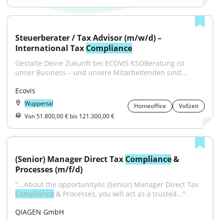
Steuerberater / Tax Advisor (m/w/d) – 
International Tax 
Compliance
Gestalte Deine Zukunft bei ECOVIS KSOBeratung ist 
unser Business – und unsere Mitarbeitenden sind...
Ecovis
Wuppertal
Homeoffice
Vollzeit
Von 51.800,00 € bis 121.300,00 €
(Senior) Manager Direct Tax 
Compliance
 & 
Processes (m/f/d)
"...About the opportunityAs (Senior) Manager Direct Tax 
Compliance
 & Processes, you will act as a trusted..."
QIAGEN GmbH