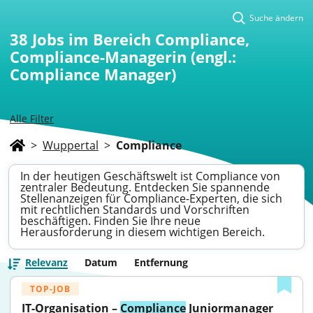
Suche ändern
38
Jobs im Bereich Compliance,
Compliance-Managerin (engl.:
Compliance Manager)
Alle Filter
>
Wuppertal
>
Compliance
In der heutigen Geschäftswelt ist Compliance von
zentraler Bedeutung. Entdecken Sie spannende
Stellenanzeigen für Compliance-Experten, die sich
mit rechtlichen Standards und Vorschriften
beschäftigen. Finden Sie Ihre neue
Herausforderung in diesem wichtigen Bereich.
Relevanz
Datum
Entfernung
TOP-JOB
IT-Organisation – 
Compliance
 Juniormanager 