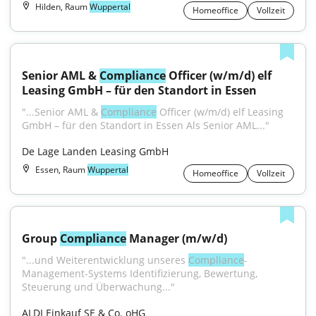
Hilden, Raum
Wuppertal
Homeoffice
Vollzeit
Senior AML & 
Compliance
 Officer (w/m/d) elf 
Leasing GmbH – für den Standort in Essen
"...Senior AML & 
Compliance
 Officer (w/m/d) elf Leasing 
GmbH – für den Standort in Essen Als Senior AML..."
De Lage Landen Leasing GmbH
Essen, Raum
Wuppertal
Homeoffice
Vollzeit
Group 
Compliance
 Manager (m/w/d)
"...und Weiterentwicklung unseres 
Compliance
-
Management-Systems Identifizierung, Bewertung, 
Steuerung und Überwachung..."
ALDI Einkauf SE & Co. oHG