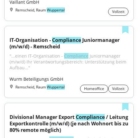
Vaillant GmbH
Remscheid, Raum
Wuppertal
Vollzeit
IT-Organisation - 
Compliance
 Juniormanager 
(m/w/d) - Remscheid
"...einen IT-Organisation - 
Compliance
 Juniormanager 
(m/w/d) Ihr Verantwortungsbereich: Unterstützung beim 
Aufbau..."
Wurm Beteiligungs GmbH
Remscheid, Raum
Wuppertal
Homeoffice
Vollzeit
Divisional Manager Export 
Compliance
 / Leitung 
Exportkontrolle (m/w/d) (je nach Wohnort bis zu 
80% remote möglich)