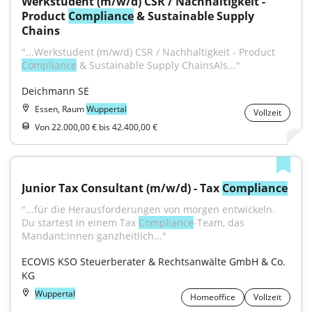
Werkstudent (m/w/d) CSR / Nachhaltigkeit - 
Product 
Compliance
 & Sustainable Supply 
Chains
"...Werkstudent (m/w/d) CSR / Nachhaltigkeit - Product 
Compliance
 & Sustainable Supply ChainsAls..."
Deichmann SE
Essen, Raum
Wuppertal
Vollzeit
Von 22.000,00 € bis 42.400,00 €
Junior Tax Consultant (m/w/d) - Tax 
Compliance
"...für die Herausforderungen von morgen entwickeln. 
Du startest in einem Tax 
Compliance
-Team, das 
Mandant:innen ganzheitlich..."
ECOVIS KSO Steuerberater & Rechtsanwälte GmbH & Co. 
KG
Wuppertal
Homeoffice
Vollzeit