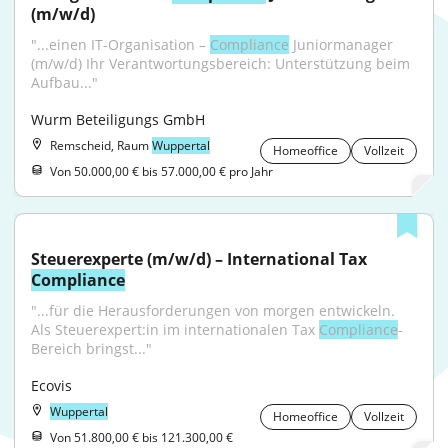
(m/w/d)
"...einen IT-Organisation – 
Compliance
 Juniormanager 
(m/w/d) Ihr Verantwortungsbereich: Unterstützung beim 
Aufbau..."
Wurm Beteiligungs GmbH
Remscheid, Raum
Wuppertal
Homeoffice
Vollzeit
Von 50.000,00 € bis 57.000,00 € pro Jahr
Steuerexperte (m/w/d) – International Tax 
Compliance
"...für die Herausforderungen von morgen entwickeln. 
Als Steuerexpert:in im internationalen Tax 
Compliance
-
Bereich bringst..."
Ecovis
Wuppertal
Homeoffice
Vollzeit
Von 51.800,00 € bis 121.300,00 €