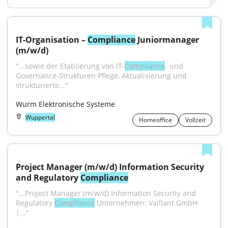
IT-Organisation – 
Compliance
 Juniormanager 
(m/w/d)
"...sowie der Etablierung von IT-
Compliance
- und 
Governance-Strukturen Pflege, Aktualisierung und 
strukturierte..."
Wurm Elektronische Systeme
Wuppertal
Homeoffice
Vollzeit
Project Manager (m/w/d) Information Security 
and Regulatory 
Compliance
"...Project Manager (m/w/d) Information Security and 
Regulatory 
Compliance
 Unternehmen: Vaillant GmbH 
|..."