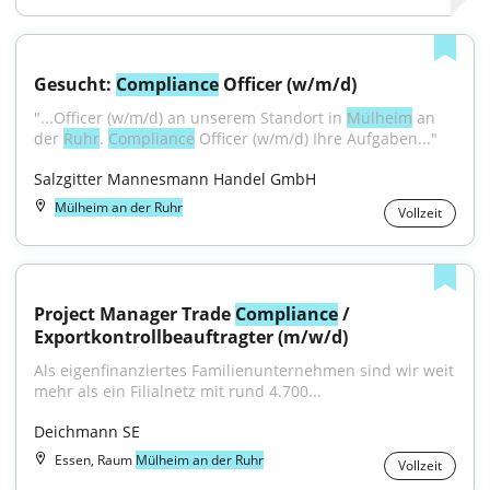
Gesucht: 
Compliance
 Officer (w/m/d)
"...Officer (w/m/d) an unserem Standort in 
Mülheim
 an 
der 
Ruhr
. 
Compliance
 Officer (w/m/d) Ihre Aufgaben..."
Salzgitter Mannesmann Handel GmbH
Mülheim an der Ruhr
Vollzeit
Project Manager Trade 
Compliance
 / 
Exportkontrollbeauftragter (m/w/d)
Als eigenfinanziertes Familienunternehmen sind wir weit 
mehr als ein Filialnetz mit rund 4.700...
Deichmann SE
Essen, Raum
Mülheim an der Ruhr
Vollzeit