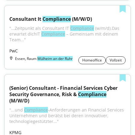
Consultant It 
Compliance
 (M/W/D)
"...Zeitpunkt als Consultant IT 
Compliance
 (w/m/d).Das 
erwartet dichIT 
Compliance
 – Gemeinsam mit deinem 
Team..."
PwC
Essen, Raum
Mülheim an der Ruhr
Homeoffice
Vollzeit
(Senior) Consultant - Financial Services Cyber 
Security Governance, Risk & 
Compliance
(M/W/D)
"...und 
Compliance
-Anforderungen an Financial Services 
Unternehmen und berätst bei deren innovativer, 
technologiegestützter..."
KPMG