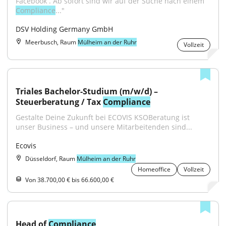
Facebook . Ab sofort sind wir auf der Suche nach einem 
Compliance
..."
DSV Holding Germany GmbH
Meerbusch, Raum
Mülheim an der Ruhr
Vollzeit
Triales Bachelor-Studium (m/w/d) – 
Steuerberatung / Tax 
Compliance
Gestalte Deine Zukunft bei ECOVIS KSOBeratung ist 
unser Business – und unsere Mitarbeitenden sind...
Ecovis
Düsseldorf, Raum
Mülheim an der Ruhr
Homeoffice
Vollzeit
Von 38.700,00 € bis 66.600,00 €
Head of 
Compliance