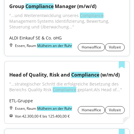
Group 
Compliance
 Manager (m/w/d)
"...und Weiterentwicklung unseres 
Compliance
-
Management-Systems Identifizierung, Bewertung, 
Steuerung und Überwachung..."
ALDI Einkauf SE & Co. oHG
Essen, Raum
Mülheim an der Ruhr
Homeoffice
Vollzeit
Head of Quality, Risk and 
Compliance
 (w/m/d)
"...strategischer Schritt die erfolgreiche Besetzung des 
Bereichs Quality Risk 
Compliance
 geplant.Als Head of..."
ETL-Gruppe
Essen, Raum
Mülheim an der Ruhr
Homeoffice
Vollzeit
Von 42.300,00 € bis 125.400,00 €