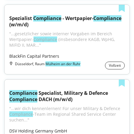
Spezialist 
Compliance
 - Wertpapier-
Compliance
(w/m/d)
"...gesetzlicher sowie interner Vorgaben im Bereich 
Wertpapier-
Compliance
 (insbesondere KAGB, WpHG, 
MiFID II, MAR..."
BlackFin Capital Partners
Düsseldorf, Raum
Mülheim an der Ruhr
Vollzeit
Compliance
 Specialist, Military & Defence 
Compliance
 DACH (m/w/d)
"...wir dich kennenlernen! Für unser Military & Defence 
Compliance
-Team im Regional Shared Service Center 
suchen..."
DSV Holding Germany GmbH