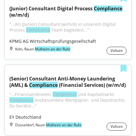
(Junior) Consultant Digital Process 
Compliance
(w/m/d)
"...Als (Junior) Consultant (w/m/d) in unserem Digital 
Process 
Compliance
 Team begleitest..."
KPMG AG Wirtschaftsprüfungsgesellschaft
Köln, Raum
Mülheim an der Ruhr
Vollzeit
(Senior) Consultant Anti-Money Laundering 
(AML) & 
Compliance
 (Financial Services) (w/m/d)
"...Finanzsanktionen, 
Compliance
 und Kapitalmarkt-
Compliance
 (insbesondere Wertpapier- und Depotrecht). 
Du berätst..."
EY Deutschland
Düsseldorf, Raum
Mülheim an der Ruhr
Vollzeit