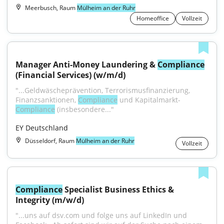
Meerbusch, Raum
Mülheim an der Ruhr
Homeoffice
Vollzeit
Manager Anti-Money Laundering & 
Compliance
(Financial Services) (w/m/d)
"...Geldwäscheprävention, Terrorismusfinanzierung, 
Finanzsanktionen, 
Compliance
 und Kapitalmarkt-
Compliance
 (insbesondere..."
EY Deutschland
Düsseldorf, Raum
Mülheim an der Ruhr
Vollzeit
Compliance
 Specialist Business Ethics & 
Integrity (m/w/d)
"...uns auf dsv.com und folge uns auf LinkedIn und 