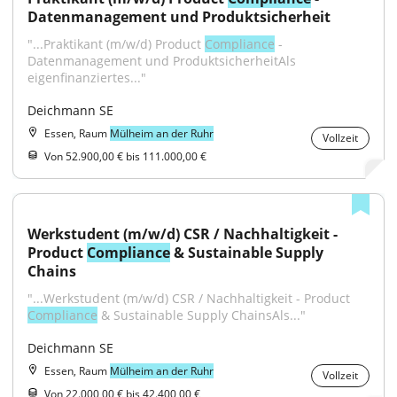
Datenmanagement und Produktsicherheit
"...Praktikant (m/w/d) Product 
Compliance
 - 
Datenmanagement und ProduktsicherheitAls 
eigenfinanziertes..."
Deichmann SE
Essen, Raum
Mülheim an der Ruhr
Vollzeit
Von 52.900,00 € bis 111.000,00 €
Werkstudent (m/w/d) CSR / Nachhaltigkeit - 
Product 
Compliance
 & Sustainable Supply 
Chains
"...Werkstudent (m/w/d) CSR / Nachhaltigkeit - Product 
Compliance
 & Sustainable Supply ChainsAls..."
Deichmann SE
Essen, Raum
Mülheim an der Ruhr
Vollzeit
Von 22.000,00 € bis 42.400,00 €