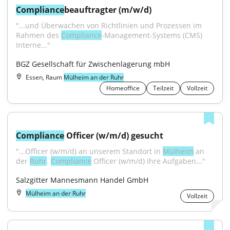
Compliance
beauftragter (m/w/d)
"...und Überwachen von Richtlinien und Prozessen im 
Rahmen des 
Compliance
-Management-Systems (CMS) 
Interne..."
BGZ Gesellschaft für Zwischenlagerung mbH
Essen, Raum
Mülheim an der Ruhr
Homeoffice
Teilzeit
Vollzeit
Compliance
 Officer (w/m/d) gesucht
"...Officer (w/m/d) an unserem Standort in 
Mülheim
 an 
der 
Ruhr
. 
Compliance
 Officer (w/m/d) Ihre Aufgaben..."
Salzgitter Mannesmann Handel GmbH
Mülheim an der Ruhr
Vollzeit