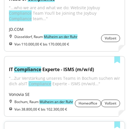
"...who we are and what we do: Website Joybuy 
Compliance
 Team You’ll be joining the Joybuy 
Compliance
 team..."
JD.COM
Düsseldorf, Raum
Mülheim an der Ruhr
Vollzeit
Von 110.000,00 € bis 170.000,00 €
IT 
Compliance
 Experte - ISMS (m/w/d)
"...Zur Verstärkung unseres Teams in Bochum suchen wir 
dich alsIT 
Compliance
 Experte - ISMS (m/w/d..."
Vonovia SE
Bochum, Raum
Mülheim an der Ruhr
Homeoffice
Vollzeit
Von 38.800,00 € bis 102.300,00 €