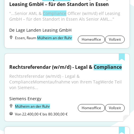
Leasing GmbH – für den Standort in Essen
"...Senior AML & 
Compliance
 Officer (w/m/d) elf Leasing 
GmbH – für den Standort in Essen Als Senior AML..."
De Lage Landen Leasing GmbH
Essen, Raum
Mülheim an der Ruhr
Homeoffice
Vollzeit
Rechtsreferendar (w/m/d) - Legal & 
Compliance
Rechtsreferendar (w/m/d) - Legal & 
ComplianceMomentaufnahme von Ihrem TagWerde Teil 
von Siemens...
Siemens Energy
Mülheim an der Ruhr
Homeoffice
Vollzeit
Von 22.400,00 € bis 80.300,00 €