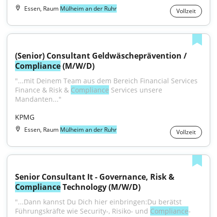
Essen, Raum
Mülheim an der Ruhr
Vollzeit
(Senior) Consultant Geldwäscheprävention / 
Compliance
 (M/W/D)
"...mit Deinem Team aus dem Bereich Financial Services 
Finance & Risk & 
Compliance
 Services unsere 
Mandanten..."
KPMG
Essen, Raum
Mülheim an der Ruhr
Vollzeit
Senior Consultant It - Governance, Risk & 
Compliance
 Technology (M/W/D)
"...Dann kannst Du Dich hier einbringen:Du berätst 
Führungskräfte wie Security-, Risiko- und 
Compliance
-