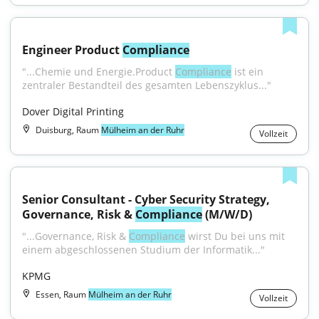
Engineer Product 
Compliance
"...Chemie und Energie.Product 
Compliance
 ist ein 
zentraler Bestandteil des gesamten Lebenszyklus..."
Dover Digital Printing
Duisburg, Raum
Mülheim an der Ruhr
Vollzeit
Senior Consultant - Cyber Security Strategy, 
Governance, Risk & 
Compliance
 (M/W/D)
"...Governance, Risk & 
Compliance
 wirst Du bei uns mit 
einem abgeschlossenen Studium der Informatik..."
KPMG
Essen, Raum
Mülheim an der Ruhr
Vollzeit