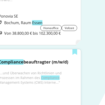
Vonovia SE
Bochum, Raum
Essen
Homeoffice
Vollzeit
Von 38.800,00 € bis 102.300,00 €
Compliance
beauftragter (m/w/d)
"...und Überwachen von Richtlinien und 
Prozessen im Rahmen des 
Compliance
-
Management-Systems (CMS) Interne..."