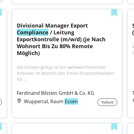
Divisional Manager Export 
Compliance
 / Leitung 
Exportkontrolle (m/w/d) (je Nach 
Wohnort Bis Zu 80% Remote 
Möglich)
Die bilstein group ist ein weltweit führender 
Anbieter im Bereich des freien Ersatzteilmarktes 
für...
Ferdinand Bilstein GmbH & Co. KG
Wuppertal, Raum
Essen
Vollzeit