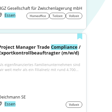
BGZ Gesellschaft für Zwischenlagerung mbH
Essen
Homeoffice
Teilzeit
Vollzeit
Project Manager Trade 
Compliance
 / 
Exportkontrollbeauftragter (m/w/d)
Als eigenfinanziertes Familienunternehmen sind 
wir weit mehr als ein Filialnetz mit rund 4.700...
Deichmann SE
Essen
Vollzeit