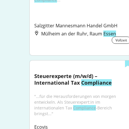
Salzgitter Mannesmann Handel GmbH
Mülheim an der Ruhr, Raum
Essen
Vollzeit
Steuerexperte (m/w/d) – 
International Tax 
Compliance
"...für die Herausforderungen von morgen 
entwickeln. Als Steuerexpert:in im 
internationalen Tax 
Compliance
-Bereich 
bringst..."
Ecovis