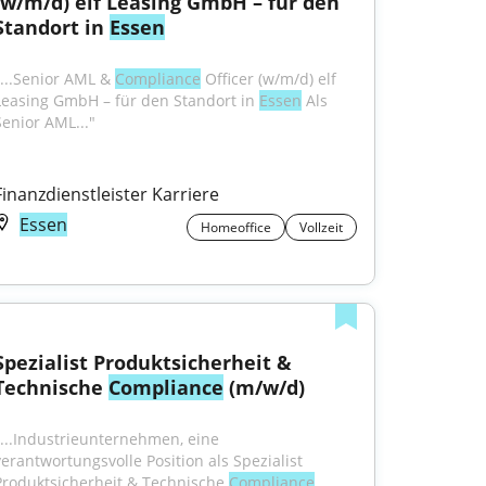
(w/m/d) elf Leasing GmbH – für den 
Standort in 
Essen
"...Senior AML & 
Compliance
 Officer (w/m/d) elf 
Leasing GmbH – für den Standort in 
Essen
 Als 
Senior AML..."
Finanzdienstleister Karriere
Essen
Homeoffice
Vollzeit
Spezialist Produktsicherheit & 
Technische 
Compliance
 (m/w/d)
"...Industrieunternehmen, eine 
verantwortungsvolle Position als Spezialist 
Produktsicherheit & Technische 
Compliance