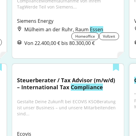
ComplianceMomentaufnahme von Ihrem 
TagWerde Teil von Siemens...
Siemens Energy
Mülheim an der Ruhr, Raum
Essen
Homeoffice
Vollzeit
Von 22.400,00 € bis 80.300,00 €
Steuerberater / Tax Advisor (m/w/d) 
– International Tax 
Compliance
Gestalte Deine Zukunft bei ECOVIS KSOBeratung 
ist unser Business – und unsere Mitarbeitenden 
sind...
Ecovis