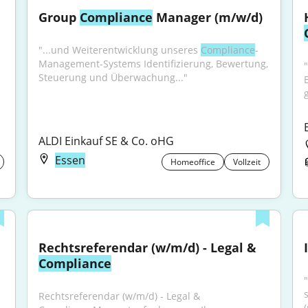
Group 
Compliance
 Manager (m/w/d)
"...und Weiterentwicklung unseres 
Compliance
-
Management-Systems Identifizierung, Bewertung, 
"
Steuerung und Überwachung..."
ALDI Einkauf SE & Co. oHG
Essen
Homeoffice
Vollzeit
Rechtsreferendar (w/m/d) - Legal & 
Compliance
Rechtsreferendar (w/m/d) - Legal & 