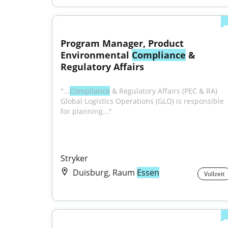
Program Manager, Product 
Environmental 
Compliance
 & 
Regulatory Affairs
"...
Compliance
 & Regulatory Affairs (PEC & RA) 
Global Logistics Operations (GLO) is responsible 
for planning..."
Stryker
Duisburg, Raum
Essen
Vollzeit