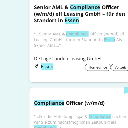
Senior AML & 
Compliance
 Officer 
(w/m/d) elf Leasing GmbH – für den 
Standort in 
Essen
"...Senior AML & 
Compliance
 Officer (w/m/d) elf 
Leasing GmbH – für den Standort in 
Essen
 Als 
Senior AML..."
De Lage Landen Leasing GmbH
Essen
Homeoffice
Vollzeit
Compliance
 Officer (w/m/d)
"...Für die Abteilung Legal & 
Compliance
 suchen 
wir Sie zum nächstmöglichen Zeitpunkt als 
Compliance
..."