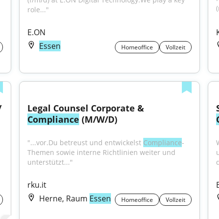
role..."
E.ON
Essen
Homeoffice
Vollzeit
 
Legal Counsel Corporate & 
Compliance
 (M/W/D)
"...vor.Du betreust und entwickelst 
Compliance
-
Themen sowie interne Richtlinien weiter und 
unterstützt..."
rku.it
Herne, Raum
Essen
Homeoffice
Vollzeit