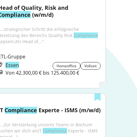
Head of Quality, Risk and 
Compliance
 (w/m/d)
...strategischer Schritt die erfolgreiche 
Besetzung des Bereichs Quality Risk 
Compliance
geplant.Als Head of..."
ETL-Gruppe
Essen
Homeoffice
Vollzeit
Von 42.300,00 € bis 125.400,00 €
IT 
Compliance
 Experte - ISMS (m/w/d)
"...Zur Verstärkung unseres Teams in Bochum 
suchen wir dich alsIT 
Compliance
 Experte - ISMS 
(m/w/d..."