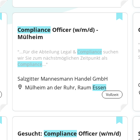
Compliance
 Officer (w/m/d) - 
Mülheim
"...Für die Abteilung Legal & 
Compliance
 suchen 
wir Sie zum nächstmöglichen Zeitpunkt als 
Compliance
..."
Salzgitter Mannesmann Handel GmbH
Mülheim an der Ruhr, Raum
Essen
Vollzeit
Gesucht: 
Compliance
 Officer (w/m/d)