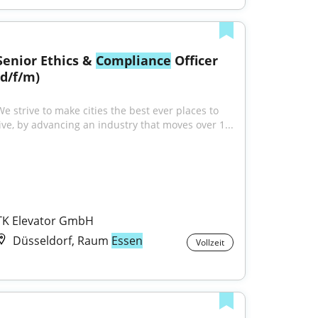
Senior Ethics & 
Compliance
 Officer 
(d/f/m)
We strive to make cities the best ever places to 
live, by advancing an industry that moves over 1...
TK Elevator GmbH
Düsseldorf, Raum
Essen
Vollzeit