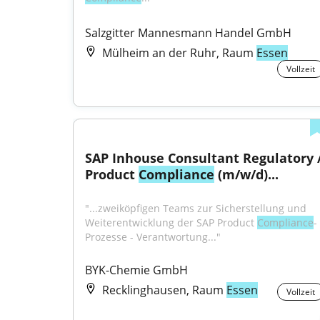
Salzgitter Mannesmann Handel GmbH
Mülheim an der Ruhr, Raum
Essen
Vollzeit
SAP Inhouse Consultant Regulatory /
Product 
Compliance
 (m/w/d)...
"...zweiköpfigen Teams zur Sicherstellung und 
Weiterentwicklung der SAP Product 
Compliance
-
Prozesse - Verantwortung..."
BYK-Chemie GmbH
Recklinghausen, Raum
Essen
Vollzeit