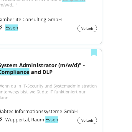
(m/w/d..."
Kimberlite Consulting GmbH
Essen
Vollzeit
System Administrator (m/w/d)" - 
Compliance
 and DLP
Wenn du in IT-Security und Systemadministration 
unterwegs bist, weißt du: IT funktioniert nur 
dann...
Babtec Informationssysteme GmbH
Wuppertal, Raum
Essen
Vollzeit