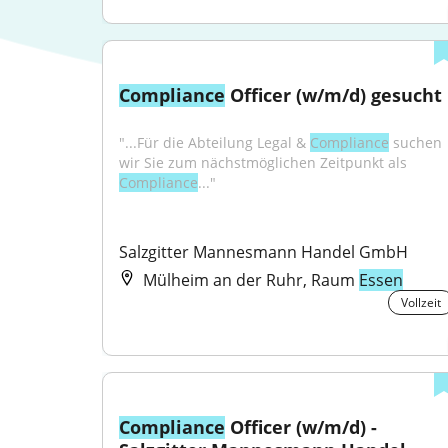
Compliance
 Officer (w/m/d) gesucht
"...Für die Abteilung Legal & 
Compliance
 suchen 
wir Sie zum nächstmöglichen Zeitpunkt als 
Compliance
..."
Salzgitter Mannesmann Handel GmbH
Mülheim an der Ruhr, Raum
Essen
Vollzeit
Compliance
 Officer (w/m/d) - 