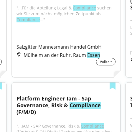
"...Für die Abteilung Legal & 
Compliance
 suchen 
wir Sie zum nächstmöglichen Zeitpunkt als 
Compliance
..."
Salzgitter Mannesmann Handel GmbH
Mülheim an der Ruhr, Raum
Essen
Vollzeit
Platform Engineer Iam - Sap 
Governance, Risk & 
Compliance
(F/M/D)
"...IAM - SAP Governance, Risk & 
Compliance
(f/m/d) at E.ON Digital Technology.We play a key 