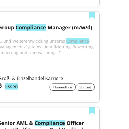
Group 
Compliance
 Manager (m/w/d)
"...und Weiterentwicklung unseres 
Compliance
-
Management-Systems Identifizierung, Bewertung, 
Steuerung und Überwachung..."
Groß- & Einzelhandel Karriere
Essen
Homeoffice
Vollzeit
Senior AML & 
Compliance
 Officer 