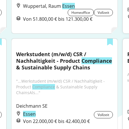
Wuppertal, Raum
Essen
Homeoffice
Vollzeit
Von 51.800,00 € bis 121.300,00 €
Werkstudent (m/w/d) CSR / 
Nachhaltigkeit - Product 
Compliance
& Sustainable Supply Chains
"...Werkstudent (m/w/d) CSR / Nachhaltigkeit - 
Product 
Compliance
 & Sustainable Supply 
ChainsAls..."
Deichmann SE
Essen
Vollzeit
Von 22.000,00 € bis 42.400,00 €