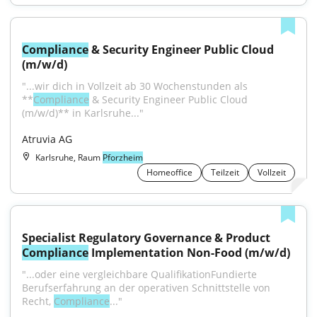
Compliance
 & Security Engineer Public Cloud 
(m/w/d)
"...wir dich in Vollzeit ab 30 Wochenstunden als 
**
Compliance
 & Security Engineer Public Cloud 
(m/w/d)** in Karlsruhe..."
Atruvia AG
Karlsruhe, Raum
Pforzheim
Homeoffice
Teilzeit
Vollzeit
Specialist Regulatory Governance & Product 
Compliance
 Implementation Non-Food (m/w/d)
"...oder eine vergleichbare QualifikationFundierte 
Berufserfahrung an der operativen Schnittstelle von 
Recht, 
Compliance
..."