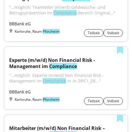
"...möglich: Teamleiter (m/w/d) Geldwäsche- und 
Betrugsprävention im 
Compliance
-Bereich Original..."
BBBank eG
Karlsruhe, Raum
Pforzheim
Teilzeit
Vollzeit
Experte (m/w/d) Non Financial Risk - 
Management im 
Compliance
"...möglich. Experte (m/w/d) Non Financial Risk - 
Management im 
Compliance
 /n /n ZIPC1_DE..."
BBBank eG
Karlsruhe, Raum
Pforzheim
Teilzeit
Vollzeit
Mitarbeiter (m/w/d) Non Financial Risk – 