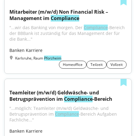
Mitarbeiter (m/w/d) Non Financial Risk – 
Management im 
Compliance
"...wir das Banking von morgen. Der 
Compliance
-Bereich 
der BBBank ist zuständig für das Management der für 
die Bank..."
Banken Karriere
Karlsruhe, Raum
Pforzheim
Homeoffice
Teilzeit
Vollzeit
Teamleiter (m/w/d) Geldwäsche- und 
Betrugsprävention im 
Compliance
-Bereich
"...möglich: Teamleiter (m/w/d) Geldwäsche- und 
Betrugsprävention im 
Compliance
-Bereich Aufgaben 
Fachliche..."
Banken Karriere