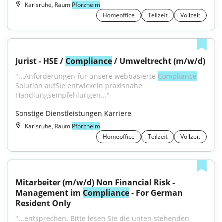
Karlsruhe, Raum
Pforzheim
Homeoffice
Teilzeit
Vollzeit
Jurist - HSE / 
Compliance
 / Umweltrecht (m/w/d)
"...Anforderungen für unsere webbasierte 
Compliance
-
Solution aufSie entwickeln praxisnahe 
Handlungsempfehlungen..."
Sonstige Dienstleistungen Karriere
Karlsruhe, Raum
Pforzheim
Homeoffice
Teilzeit
Vollzeit
Mitarbeiter (m/w/d) Non Financial Risk - 
Management im 
Compliance
 - For German 
Resident Only
"...entsprechen. Bitte lesen Sie die unten stehenden 