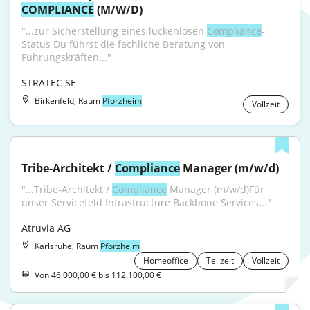
COMPLIANCE
 (M/W/D)
"...zur Sicherstellung eines lückenlosen 
Compliance
-
Status Du führst die fachliche Beratung von 
Führungskräften..."
STRATEC SE
Birkenfeld, Raum
Pforzheim
Vollzeit
Tribe-Architekt / 
Compliance
 Manager (m/w/d)
"...Tribe-Architekt / 
Compliance
 Manager (m/w/d)Für 
unser Servicefeld Infrastructure Backbone Services..."
Atruvia AG
Karlsruhe, Raum
Pforzheim
Homeoffice
Teilzeit
Vollzeit
Von 46.000,00 € bis 112.100,00 €