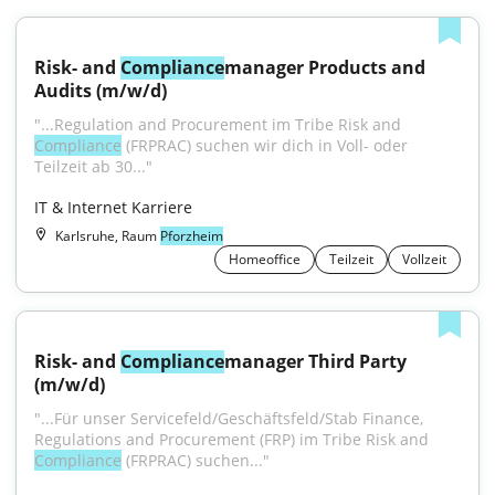
Risk- and 
Compliance
manager Products and 
Audits (m/w/d)
"...Regulation and Procurement im Tribe Risk and 
Compliance
 (FRPRAC) suchen wir dich in Voll- oder 
Teilzeit ab 30..."
IT & Internet Karriere
Karlsruhe, Raum
Pforzheim
Homeoffice
Teilzeit
Vollzeit
Risk- and 
Compliance
manager Third Party 
(m/w/d)
"...Für unser Servicefeld/Geschäftsfeld/Stab Finance, 
Regulations and Procurement (FRP) im Tribe Risk and 
Compliance
 (FRPRAC) suchen..."