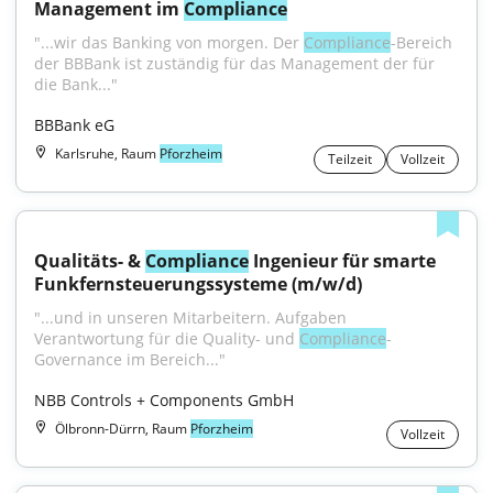
Management im 
Compliance
"...wir das Banking von morgen. Der 
Compliance
-Bereich 
der BBBank ist zuständig für das Management der für 
die Bank..."
BBBank eG
Karlsruhe, Raum
Pforzheim
Teilzeit
Vollzeit
Qualitäts- & 
Compliance
 Ingenieur für smarte 
Funkfernsteuerungssysteme (m/w/d)
"...und in unseren Mitarbeitern. Aufgaben 
Verantwortung für die Quality- und 
Compliance
-
Governance im Bereich..."
NBB Controls + Components GmbH
Ölbronn-Dürrn, Raum
Pforzheim
Vollzeit