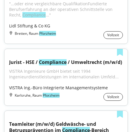
"...oder eine vergleichbare QualifikationFundierte 
Berufserfahrung an der operativen Schnittstelle von 
Recht, 
Compliance
..."
Lidl Stiftung & Co KG
Bretten, Raum
Pforzheim
Vollzeit
Jurist - HSE / 
Compliance
 / Umweltrecht (m/w/d)
VISTRA Ingenieure GmbH bietet seit 1994 
Ingenieurdienstleistungen im internationalen Umfeld...
VISTRA Ing.-Büro Integrierte Managementsysteme
Karlsruhe, Raum
Pforzheim
Vollzeit
Teamleiter (m/w/d) Geldwäsche- und 
Betrugsprävention im 
Compliance
-Bereich