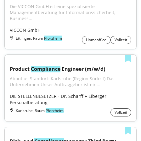
Die VICCON GmbH ist eine spezialisierte 
Managementberatung für Informationssicherheit, 
Business...
VICCON GmbH
Ettlingen, Raum
Pforzheim
Homeoffice
Vollzeit
Product 
Compliance
 Engineer (m/w/d)
About us Standort: Karlsruhe (Region Südost) Das 
Unternehmen Unser Auftraggeber ist ein...
DIE STELLENBESETZER - Dr. Scharff + Eiberger 
Personalberatung
Karlsruhe, Raum
Pforzheim
Vollzeit