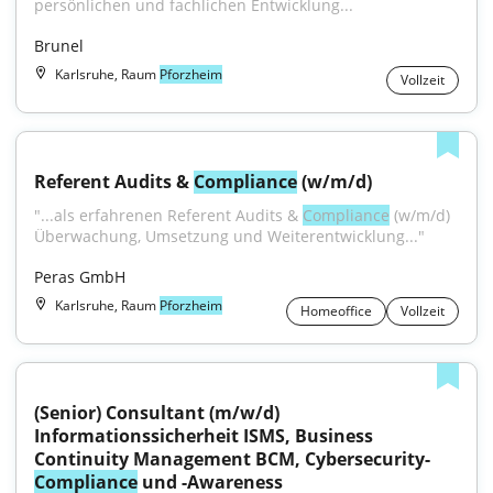
persönlichen und fachlichen Entwicklung...
Brunel
Karlsruhe, Raum
Pforzheim
Vollzeit
Referent Audits & 
Compliance
 (w/m/d)
"...als erfahrenen Referent Audits & 
Compliance
 (w/m/d) 
Überwachung, Umsetzung und Weiterentwicklung..."
Peras GmbH
Karlsruhe, Raum
Pforzheim
Homeoffice
Vollzeit
(Senior) Consultant (m/w/d) 
Informationssicherheit ISMS, Business 
Continuity Management BCM, Cybersecurity-
Compliance
 und -Awareness