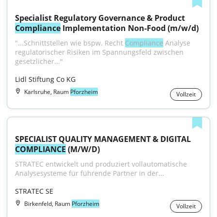
Specialist Regulatory Governance & Product 
Compliance
 Implementation Non-Food (m/w/d)
"...Schnittstellen wie bspw. Recht 
Compliance
 Analyse 
regulatorischer Risiken im Spannungsfeld zwischen 
gesetzlicher..."
Lidl Stiftung Co KG
Karlsruhe, Raum
Pforzheim
Vollzeit
SPECIALIST QUALITY MANAGEMENT & DIGITAL 
COMPLIANCE
 (M/W/D)
STRATEC entwickelt und produziert vollautomatische 
Analysesysteme für führende Partner in der...
STRATEC SE
Birkenfeld, Raum
Pforzheim
Vollzeit