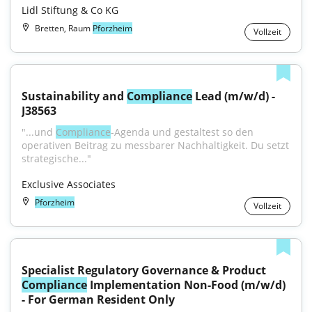
Lidl Stiftung & Co KG
Bretten, Raum
Pforzheim
Vollzeit
Sustainability and 
Compliance
 Lead (m/w/d) - 
J38563
"...und 
Compliance
-Agenda und gestaltest so den 
operativen Beitrag zu messbarer Nachhaltigkeit. Du setzt 
strategische..."
Exclusive Associates
Pforzheim
Vollzeit
Specialist Regulatory Governance & Product 
Compliance
 Implementation Non-Food (m/w/d) 
- For German Resident Only