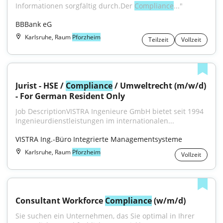
Informationen sorgfältig durch.Der 
Compliance
..."
BBBank eG
Karlsruhe, Raum
Pforzheim
Teilzeit
Vollzeit
Jurist - HSE / 
Compliance
 / Umweltrecht (m/w/d) 
- For German Resident Only
Job DescriptionVISTRA Ingenieure GmbH bietet seit 1994 
Ingenieurdienstleistungen im internationalen...
VISTRA Ing.-Büro Integrierte Managementsysteme
Karlsruhe, Raum
Pforzheim
Vollzeit
Consultant Workforce 
Compliance
 (w/m/d)
Sie suchen ein Unternehmen, das Sie optimal in Ihrer 