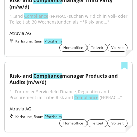
Risk- and 
Compliance
manager Third Party 
(m/w/d)
"...and 
Compliance
 (FRPRAC) suchen wir dich in Voll- oder 
Teilzeit ab 30 Wochenstunden als **Risk- and..."
Atruvia AG
Karlsruhe, Raum
Pforzheim
Homeoffice
Teilzeit
Vollzeit
Risk- and 
Compliance
manager Products and 
Audits (m/w/d)
"...Für unser Servicefeld Finance, Regulation and 
Procurement im Tribe Risk and 
Compliance
 (FRPRAC..."
Atruvia AG
Karlsruhe, Raum
Pforzheim
Homeoffice
Teilzeit
Vollzeit