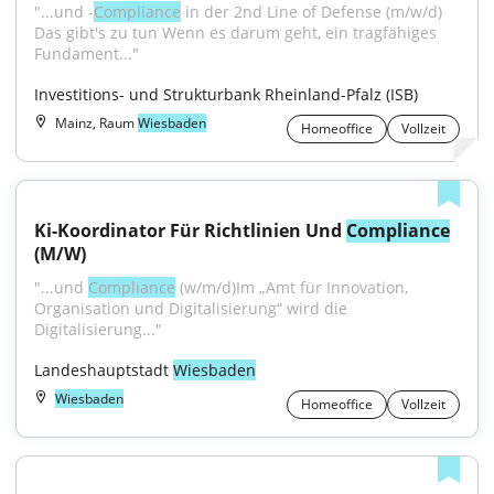
"...und -
Compliance
 in der 2nd Line of Defense (m/w/d) 
Das gibt's zu tun Wenn es darum geht, ein tragfähiges 
Fundament..."
Investitions- und Strukturbank Rheinland-Pfalz (ISB)
Mainz, Raum
Wiesbaden
Homeoffice
Vollzeit
Ki-Koordinator Für Richtlinien Und 
Compliance
(M/W)
"...und 
Compliance
 (w/m/d)Im „Amt für Innovation, 
Organisation und Digitalisierung“ wird die 
Digitalisierung..."
Landeshauptstadt 
Wiesbaden
Wiesbaden
Homeoffice
Vollzeit