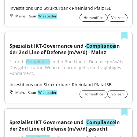
Investitions und Strukturbank Rheinland Pfalz ISB
Mainz, Raum
Wiesbaden
Homeoffice
Vollzeit
Spezialist IKT-Governance und -
Compliance
in 
der 2nd Line of Defense (m/w/d) - Mainz
"...und -
Compliance
 in der 2nd Line of Defense (m/w/d) 
Das gibt's zu tun Wenn es darum geht, ein tragfähiges 
Fundament..."
Investitions und Strukturbank Rheinland Pfalz ISB
Mainz, Raum
Wiesbaden
Homeoffice
Vollzeit
Spezialist IKT-Governance und -
Compliance
in 
der 2nd Line of Defense (m/w/d) gesucht