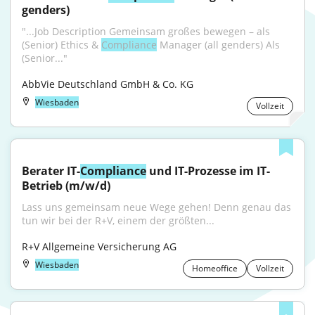
genders)
"...Job Description Gemeinsam großes bewegen – als 
(Senior) Ethics & 
Compliance
 Manager (all genders) Als 
(Senior..."
AbbVie Deutschland GmbH & Co. KG
Wiesbaden
Vollzeit
Berater IT-
Compliance
 und IT-Prozesse im IT-
Betrieb (m/w/d)
Lass uns gemeinsam neue Wege gehen! Denn genau das 
tun wir bei der R+V, einem der größten...
R+V Allgemeine Versicherung AG
Wiesbaden
Homeoffice
Vollzeit