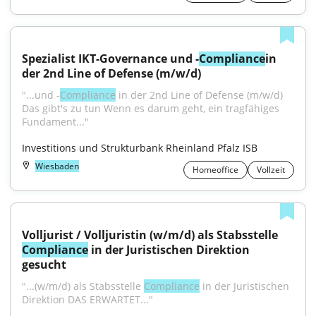
Spezialist IKT-Governance und -
Compliance
in 
der 2nd Line of Defense (m/w/d)
"...und -
Compliance
 in der 2nd Line of Defense (m/w/d) 
Das gibt's zu tun Wenn es darum geht, ein tragfähiges 
Fundament..."
Investitions und Strukturbank Rheinland Pfalz ISB
Wiesbaden
Homeoffice
Vollzeit
Volljurist / Volljuristin (w/m/d) als Stabsstelle 
Compliance
 in der Juristischen Direktion 
gesucht
"...(w/m/d) als Stabsstelle 
Compliance
 in der Juristischen 
Direktion DAS ERWARTET..."