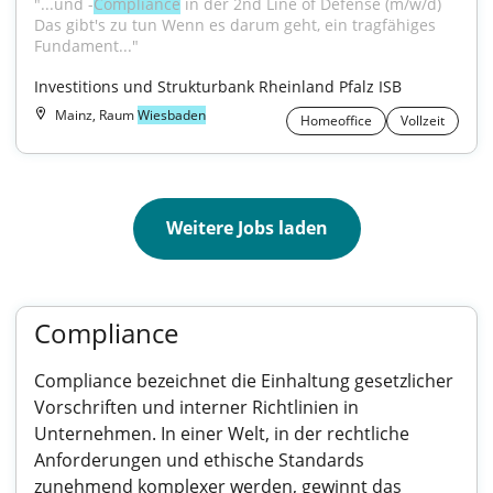
"...und -
Compliance
 in der 2nd Line of Defense (m/w/d) 
Das gibt's zu tun Wenn es darum geht, ein tragfähiges 
Fundament..."
Investitions und Strukturbank Rheinland Pfalz ISB
Mainz, Raum
Wiesbaden
Homeoffice
Vollzeit
Weitere Jobs laden
Compliance
Compliance bezeichnet die Einhaltung gesetzlicher
Vorschriften und interner Richtlinien in
Unternehmen. In einer Welt, in der rechtliche
Anforderungen und ethische Standards
zunehmend komplexer werden, gewinnt das