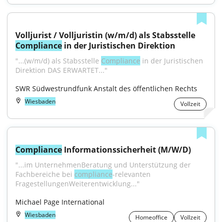
Volljurist / Volljuristin (w/m/d) als Stabsstelle 
Compliance
 in der Juristischen Direktion
"...(w/m/d) als Stabsstelle 
Compliance
 in der Juristischen 
Direktion DAS ERWARTET..."
SWR Südwestrundfunk Anstalt des öffentlichen Rechts
Wiesbaden
Vollzeit
Compliance
 Informationssicherheit (M/W/D)
"...im UnternehmenBeratung und Unterstützung der 
Fachbereiche bei 
compliance
-relevanten 
FragestellungenWeiterentwicklung..."
Michael Page International
Wiesbaden
Homeoffice
Vollzeit