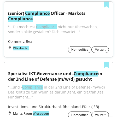
(Senior) 
Compliance
 Officer - Markets 
Compliance
"...Du möchtest 
Compliance
 nicht nur überwachen, 
sondern aktiv gestalten? Dich erwartet..."
Commerz Real
Wiesbaden
Homeoffice
Vollzeit
Spezialist IKT-Governance und -
Compliance
in 
der 2nd Line of Defense (m/w/d) gesucht
"...und -
Compliance
 in der 2nd Line of Defense (m/w/d) 
Das gibt's zu tun Wenn es darum geht, ein tragfähiges 
Fundament..."
Investitions- und Strukturbank Rheinland-Pfalz (ISB)
Mainz, Raum
Wiesbaden
Homeoffice
Vollzeit