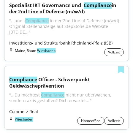
Spezialist IKT‑Governance und ‑
Compliance
in 
der 2nd Line of Defense (m/w/d)
"...und ‑
Compliance
 in der 2nd Line of Defense (m/w/d) 
Original Stellenanzeige auf StepStone.de Website 
JBTE_DE..."
Investitions- und Strukturbank Rheinland-Pfalz (ISB)
Mainz, Raum
Wiesbaden
Vollzeit
Compliance
 Officer - Schwerpunkt 
Geldwäscheprävention
"...Du möchtest 
Compliance
 nicht nur überwachen, 
sondern aktiv gestalten? Dich erwartet..."
Commerz Real
Wiesbaden
Homeoffice
Vollzeit