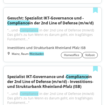
Gesucht: Spezialist IKT-Governance und -
Compliance
in der 2nd Line of Defense (m/w/d)
"...und -
Compliance
 in der 2nd Line of Defense (m/w/d) 
Das gibt's zu tun Wenn es darum geht, ein tragfähiges 
Fundament..."
Investitions und Strukturbank Rheinland Pfalz ISB
Mainz, Raum
Wiesbaden
Homeoffice
Vollzeit
Spezialist IKT-Governance und -
Compliance
in 
der 2nd Line of Defense (m/w/d) - Investitions- 
und Strukturbank Rheinland-Pfalz (ISB)
"...und -
Compliance
 in der 2nd Line of Defense (m/w/d) 
Das gibt's zu tun Wenn es darum geht, ein tragfähiges 
Fundament..."