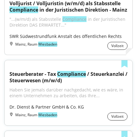
Volljurist / Volljuristin (w/m/d) als Stabsstelle 
Compliance
 in der Juristischen Direktion - Mainz
"...(w/m/d) als Stabsstelle 
Compliance
 in der Juristischen 
Direktion DAS ERWARTET..."
SWR Südwestrundfunk Anstalt des öffentlichen Rechts
Mainz, Raum
Wiesbaden
Vollzeit
Steuerberater - Tax 
Compliance
 / Steuerkanzlei / 
Steuerwesen (m/w/d)
Haben Sie jemals darüber nachgedacht, wie es wäre, in 
einem Unternehmen zu arbeiten, das Ihre...
Dr. Dienst & Partner GmbH & Co. KG
Mainz, Raum
Wiesbaden
Vollzeit