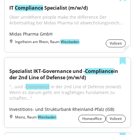
IT 
Compliance
 Specialist (m/w/d)
Über unsWhere people make the difference Der 
Arbeitsalltag bei Midas Pharma ist abwechslungsreich...
Midas Pharma GmbH
Ingelheim am Rhein, Raum
Wiesbaden
Vollzeit
Spezialist IKT‑Governance und ‑
Compliance
in 
der 2nd Line of Defense (m/w/d)
"...und ‑
Compliance
 in der 2nd Line of Defense (m/w/d) 
Wenn es darum geht, ein tragfähiges Fundament zu 
schaffen..."
Investitions- und Strukturbank Rheinland-Pfalz (ISB)
Mainz, Raum
Wiesbaden
Homeoffice
Vollzeit