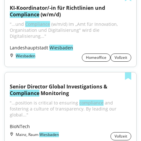
KI-Koordinator/-in für Richtlinien und 
Compliance
 (w/m/d)
"...und 
Compliance
 (w/m/d) Im ,,Amt für Innovation, 
Organisation und Digitalisierung" wird die 
Digitalisierung..."
Landeshauptstadt 
Wiesbaden
Wiesbaden
Homeoffice
Vollzeit
Senior Director Global Investigations & 
Compliance
 Monitoring
"...position is critical to ensuring 
compliance
 and 
fostering a culture of transparency. By leading our 
global..."
BioNTech
Mainz, Raum
Wiesbaden
Vollzeit