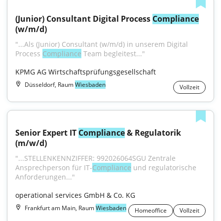
(Junior) Consultant Digital Process 
Compliance
(w/m/d)
"...Als (Junior) Consultant (w/m/d) in unserem Digital 
Process 
Compliance
 Team begleitest..."
KPMG AG Wirtschaftsprüfungsgesellschaft
Düsseldorf, Raum
Wiesbaden
Vollzeit
Senior Expert IT 
Compliance
 & Regulatorik 
(m/w/d)
"...STELLENKENNZIFFER: 992026064SGU Zentrale 
Ansprechperson für IT-
Compliance
 und regulatorische 
Anforderungen..."
operational services GmbH & Co. KG
Frankfurt am Main, Raum
Wiesbaden
Homeoffice
Vollzeit