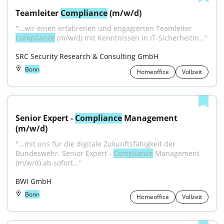
Teamleiter 
Compliance
 (m/w/d)
"...wir einen erfahrenen und engagierten Teamleiter 
Compliance
 (m/w/d) mit Kenntnissen in IT-SicherheitIn..."
SRC Security Research & Consulting GmbH
Bonn
Homeoffice
Vollzeit
Senior Expert - 
Compliance
 Management 
(m/w/d)
"...mit uns für die digitale Zukunftsfähigkeit der 
Bundeswehr. Senior Expert - 
Compliance
 Management 
(m/w/d) ab sofort..."
BWI GmbH
Bonn
Homeoffice
Vollzeit