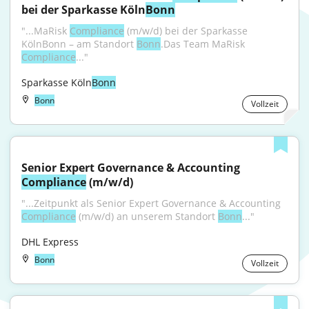
bei der Sparkasse Köln
Bonn
"...MaRisk 
Compliance
 (m/w/d) bei der Sparkasse 
KölnBonn – am Standort 
Bonn
.Das Team MaRisk 
Compliance
..."
Sparkasse Köln
Bonn
Bonn
Vollzeit
Senior Expert Governance & Accounting 
Compliance
 (m/w/d)
"...Zeitpunkt als Senior Expert Governance & Accounting 
Compliance
 (m/w/d) an unserem Standort 
Bonn
..."
DHL Express
Bonn
Vollzeit