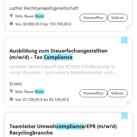
Luther Rechtsanwaltsgesellschaft
Köln, Raum
Bonn
Homeoffice
Vollzeit
Von 38.900,00 € bis 103.700,00 €
Ausbildung zum Steuerfachangestellten 
(m/w/d) – Tax 
Compliance
Gestalte Deine Zukunft bei ECOVIS KSOBeratung ist 
unser Business – und unsere Mitarbeitenden sind...
Ecovis
Köln, Raum
Bonn
Homeoffice
Vollzeit
Von 37.700,00 € bis 89.100,00 €
Teamleiter Umwelt
compliance
/EPR (m/w/d) 
Recyclingbranche