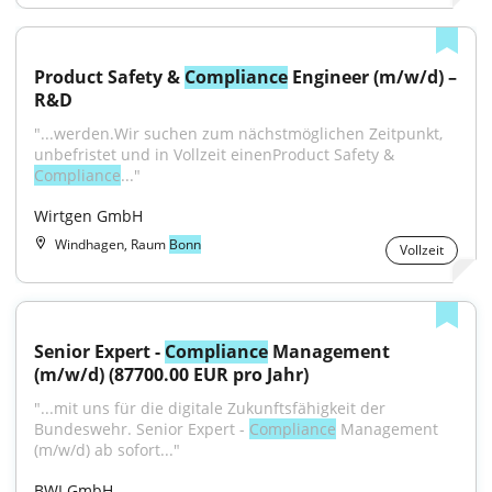
Product Safety & 
Compliance
 Engineer (m/w/d) – 
R&D
"...werden.Wir suchen zum nächstmöglichen Zeitpunkt, 
unbefristet und in Vollzeit einenProduct Safety & 
Compliance
..."
Wirtgen GmbH
Windhagen, Raum
Bonn
Vollzeit
Senior Expert - 
Compliance
 Management 
(m/w/d) (87700.00 EUR pro Jahr)
"...mit uns für die digitale Zukunftsfähigkeit der 
Bundeswehr. Senior Expert - 
Compliance
 Management 
(m/w/d) ab sofort..."
BWI GmbH