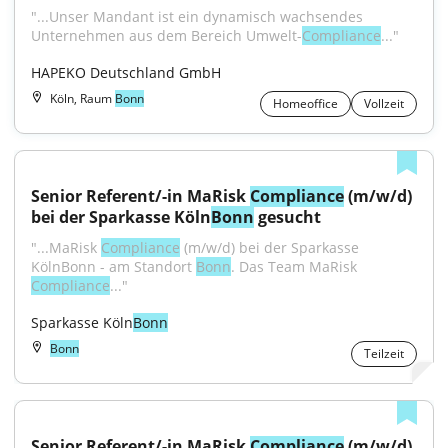
"...Unser Mandant ist ein dynamisch wachsendes 
Unternehmen aus dem Bereich Umwelt-
Compliance
..."
HAPEKO Deutschland GmbH
Köln, Raum
Bonn
Homeoffice
Vollzeit
Senior Referent/-in MaRisk 
Compliance
 (m/w/d) 
bei der Sparkasse Köln
Bonn
 gesucht
"...MaRisk 
Compliance
 (m/w/d) bei der Sparkasse 
KölnBonn - am Standort 
Bonn
. Das Team MaRisk 
Compliance
..."
Sparkasse Köln
Bonn
Bonn
Teilzeit
Senior Referent/-in MaRisk 
Compliance
 (m/w/d) 