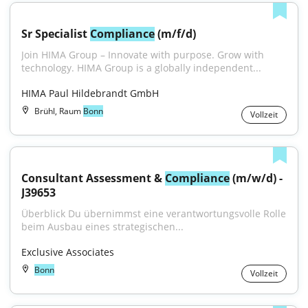
Sr Specialist 
Compliance
 (m/f/d)
Join HIMA Group – Innovate with purpose. Grow with 
technology. HIMA Group is a globally independent...
HIMA Paul Hildebrandt GmbH
Brühl, Raum
Bonn
Vollzeit
Consultant Assessment & 
Compliance
 (m/w/d) - 
J39653
Überblick Du übernimmst eine verantwortungsvolle Rolle 
beim Ausbau eines strategischen...
Exclusive Associates
Bonn
Vollzeit