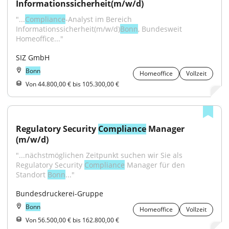
Informationssicherheit(m/w/d)
"...
Compliance
-Analyst im Bereich 
Informationssicherheit(m/w/d)
Bonn
, Bundesweit 
Homeoffice..."
SIZ GmbH
Bonn
Homeoffice
Vollzeit
Von 44.800,00 € bis 105.300,00 €
Regulatory Security 
Compliance
 Manager 
(m/w/d)
"...nächstmöglichen Zeitpunkt suchen wir Sie als 
Regulatory Security 
Compliance
 Manager für den 
Standort 
Bonn
..."
Bundesdruckerei-Gruppe
Bonn
Homeoffice
Vollzeit
Von 56.500,00 € bis 162.800,00 €