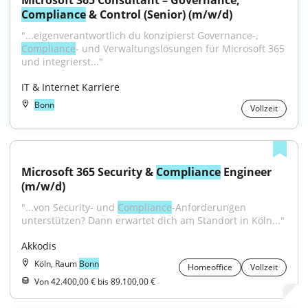
Microsoft 365 Consultant – Governance, 
Compliance
 & Control (Senior) (m/w/d)
"...eigenverantwortlich du konzipierst Governance-, 
Compliance
- und Verwaltungslösungen für Microsoft 365 
und integrierst..."
IT & Internet Karriere
Bonn
Vollzeit
Microsoft 365 Security & 
Compliance
 Engineer 
(m/w/d)
"...von Security- und 
Compliance
-Anforderungen 
unterstützen? Dann erwartet dich am Standort in Köln..."
Akkodis
Köln, Raum
Bonn
Homeoffice
Vollzeit
Von 42.400,00 € bis 89.100,00 €