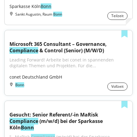
Sparkasse Köln
Bonn
Sankt Augustin, Raum
Bonn
Teilzeit
Microsoft 365 Consultant – Governance, 
Compliance
 & Control (Senior) (M/W/D)
Leading Forward! Arbeite bei conet in spannenden 
digitalen Themen und Projekten. Für die...
conet Deutschland GmbH
Bonn
Vollzeit
Gesucht: Senior Referent/-in MaRisk 
Compliance
 (m/w/d) bei der Sparkasse 
Köln
Bonn
"...MaRisk 
Compliance
 (m/w/d) bei der Sparkasse 