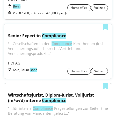
Bonn
Homeoffice
Vollzeit
Von 87.700,00 € bis 96.470,00 € pro Jahr
Senior Expert:in 
Compliance
"...Gesellschaften in den 
Compliance
-Kernthemen (insb. 
Versicherungsaufsichtsrecht, Vertrieb und 
Versicherungsprodukt..."
HDI AG
Köln, Raum
Bonn
Homeoffice
Vollzeit
Wirtschaftsjurist, Diplom-Jurist, Volljurist 
(m/w/d) interne 
Compliance
"...für interne 
Compliance
 Fragestellungen zur Seite. Eine 
Beratung von Mandanten gehört..."