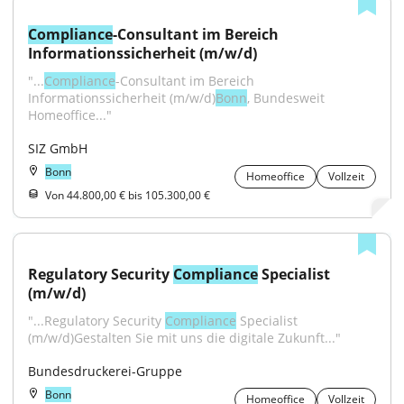
Compliance
-Consultant im Bereich 
Informationssicherheit (m/w/d)
"...
Compliance
-Consultant im Bereich 
Informationssicherheit (m/w/d)
Bonn
, Bundesweit 
Homeoffice..."
SIZ GmbH
Bonn
Homeoffice
Vollzeit
Von 44.800,00 € bis 105.300,00 €
Regulatory Security 
Compliance
 Specialist 
(m/w/d)
"...Regulatory Security 
Compliance
 Specialist 
(m/w/d)Gestalten Sie mit uns die digitale Zukunft..."
Bundesdruckerei-Gruppe
Bonn
Homeoffice
Vollzeit