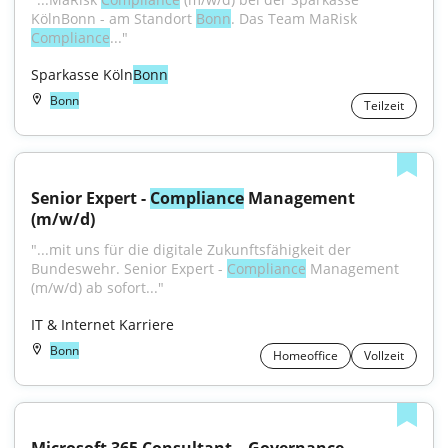
KölnBonn - am Standort 
Bonn
. Das Team MaRisk 
Compliance
..."
Sparkasse Köln
Bonn
Bonn
Teilzeit
Senior Expert - 
Compliance
 Management 
(m/w/d)
"...mit uns für die digitale Zukunftsfähigkeit der 
Bundeswehr. Senior Expert - 
Compliance
 Management 
(m/w/d) ab sofort..."
IT & Internet Karriere
Bonn
Homeoffice
Vollzeit