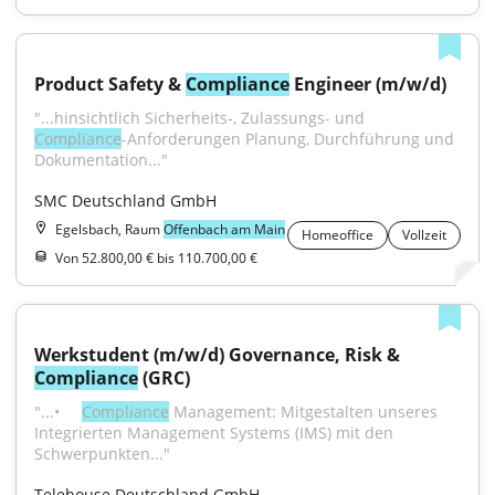
Product Safety & 
Compliance
 Engineer (m/w/d)
"...hinsichtlich Sicherheits-, Zulassungs- und 
Compliance
-Anforderungen Planung, Durchführung und 
Dokumentation..."
SMC Deutschland GmbH
Egelsbach, Raum
Offenbach am Main
Homeoffice
Vollzeit
Von 52.800,00 € bis 110.700,00 €
Werkstudent (m/w/d) Governance, Risk & 
Compliance
 (GRC)
"...•     
Compliance
 Management: Mitgestalten unseres 
Integrierten Management Systems (IMS) mit den 
Schwerpunkten..."
Telehouse Deutschland GmbH