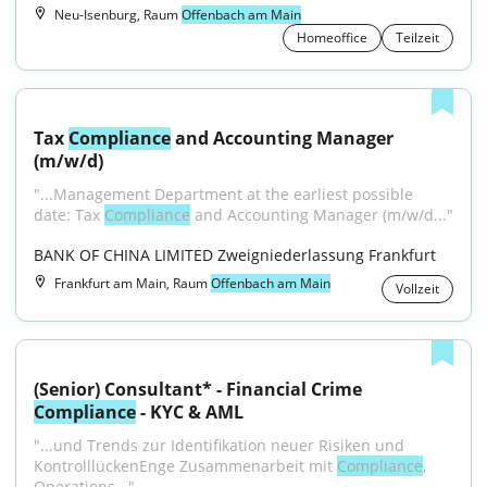
Neu-Isenburg, Raum
Offenbach am Main
Homeoffice
Teilzeit
Tax 
Compliance
 and Accounting Manager 
(m/w/d)
"...Management Department at the earliest possible 
date: Tax 
Compliance
 and Accounting Manager (m/w/d..."
BANK OF CHINA LIMITED Zweigniederlassung Frankfurt
Frankfurt am Main, Raum
Offenbach am Main
Vollzeit
(Senior) Consultant* - Financial Crime 
Compliance
 - KYC & AML
"...und Trends zur Identifikation neuer Risiken und 
KontrolllückenEnge Zusammenarbeit mit 
Compliance
, 
Operations..."