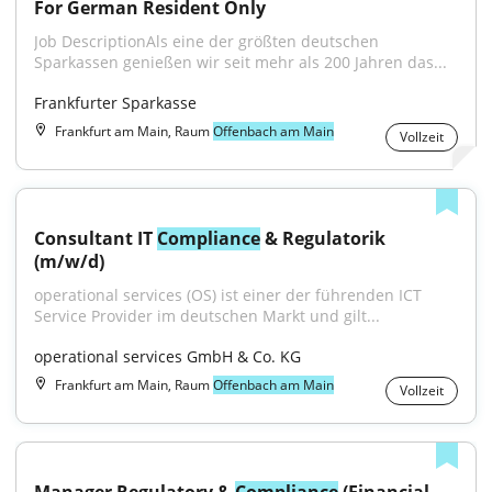
For German Resident Only
Job DescriptionAls eine der größten deutschen 
Sparkassen genießen wir seit mehr als 200 Jahren das...
Frankfurter Sparkasse
Frankfurt am Main, Raum
Offenbach am Main
Vollzeit
Consultant IT 
Compliance
 & Regulatorik 
(m/w/d)
operational services (OS) ist einer der führenden ICT 
Service Provider im deutschen Markt und gilt...
operational services GmbH & Co. KG
Frankfurt am Main, Raum
Offenbach am Main
Vollzeit