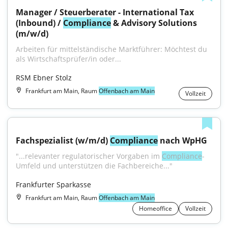
Manager / Steuerberater - International Tax 
(Inbound) / 
Compliance
 & Advisory Solutions 
(m/w/d)
Arbeiten für mittelständische Marktführer: Möchtest du 
als Wirtschaftsprüfer/in oder...
RSM Ebner Stolz
Frankfurt am Main, Raum
Offenbach am Main
Vollzeit
Fachspezialist (w/m/d) 
Compliance
 nach WpHG
"...relevanter regulatorischer Vorgaben im 
Compliance
-
Umfeld und unterstützen die Fachbereiche..."
Frankfurter Sparkasse
Frankfurt am Main, Raum
Offenbach am Main
Homeoffice
Vollzeit