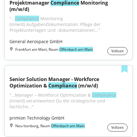
Projektmanager 
Compliance
 Monitoring 
(m/w/d)
"...
Compliance
 Monitoring 
(m/w/d).AufgabenDokumentation: Pflege der 
Projektunterlagen und -dokumentationen..."
General Aerospace GmbH
Frankfurt am Main, Raum
Offenbach am Main
Vollzeit
Senior Solution Manager - Workforce 
Optimization & 
Compliance
 (m/w/d)
"...Manager – Workforce Optimization & 
Compliance
(m/w/d) verantwortest Du die strategische und 
fachliche..."
primion Technology GmbH
Neu-Isenburg, Raum
Offenbach am Main
Vollzeit