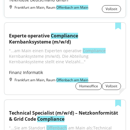
Frankfurt am Main, Raum
Offenbach am Main
Vollzeit
Experte operative 
Compliance
Kernbanksysteme (m/w/d)
"...am Main einen Experten operative 
Compliance
Kernbanksysteme (m/w/d). Die Abteilung 
Kernbanksysteme stellt eine Vielzahl..."
Finanz Informatik
Frankfurt am Main, Raum
Offenbach am Main
Homeoffice
Vollzeit
Technical Specialist (m/w/d) – Netzkonformität 
& Grid Code 
Compliance
"...Sie am Stand­ort 
Of­fen­bach
 am Main als:Technical 