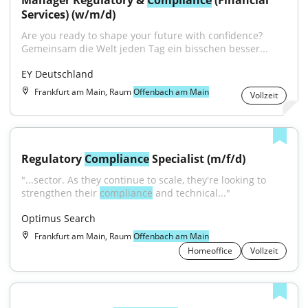
Manager Regulatory & 
Compliance
 (Financial 
Services) (w/m/d)
Are you ready to shape your future with confidence?
Gemeinsam die Welt jeden Tag ein bisschen besser...
EY Deutschland
Frankfurt am Main, Raum
Offenbach am Main
Vollzeit
Regulatory 
Compliance
 Specialist (m/f/d)
"...sector. As they continue to scale, they're looking to 
strengthen their 
compliance
 and technical..."
Optimus Search
Frankfurt am Main, Raum
Offenbach am Main
Homeoffice
Vollzeit