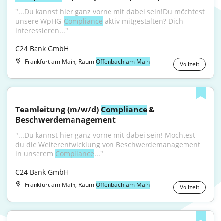
"...Du kannst hier ganz vorne mit dabei sein!Du möchtest 
unsere WpHG-
Compliance
 aktiv mitgestalten? Dich 
interessieren..."
C24 Bank GmbH
Frankfurt am Main, Raum
Offenbach am Main
Vollzeit
Teamleitung (m/w/d) 
Compliance
 & 
Beschwerdemanagement
"...Du kannst hier ganz vorne mit dabei sein! Möchtest 
du die Weiterentwicklung von Beschwerdemanagement 
in unserem 
Compliance
..."
C24 Bank GmbH
Frankfurt am Main, Raum
Offenbach am Main
Vollzeit