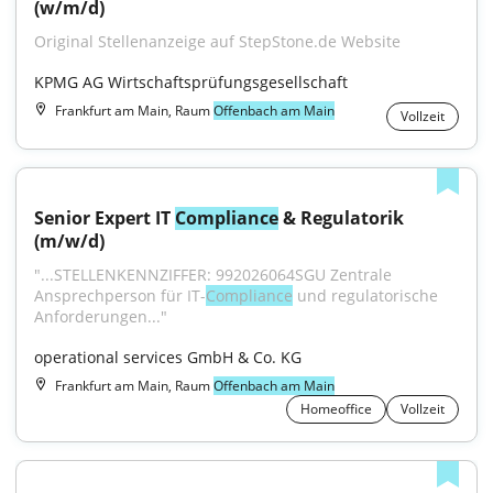
(w/m/d)
Original Stellenanzeige auf StepStone.de Website
KPMG AG Wirtschaftsprüfungsgesellschaft
Frankfurt am Main, Raum
Offenbach am Main
Vollzeit
Senior Expert IT 
Compliance
 & Regulatorik 
(m/w/d)
"...STELLENKENNZIFFER: 992026064SGU Zentrale 
Ansprechperson für IT-
Compliance
 und regulatorische 
Anforderungen..."
operational services GmbH & Co. KG
Frankfurt am Main, Raum
Offenbach am Main
Homeoffice
Vollzeit