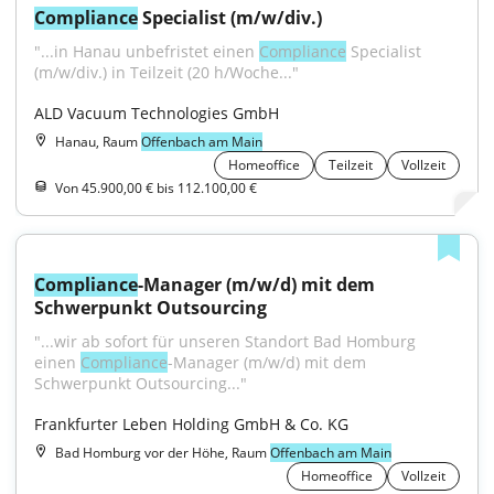
Compliance
 Specialist (m/w/div.)
"...in Hanau unbefristet einen 
Compliance
 Specialist 
(m/w/div.) in Teilzeit (20 h/Woche..."
ALD Vacuum Technologies GmbH
Hanau, Raum
Offenbach am Main
Homeoffice
Teilzeit
Vollzeit
Von 45.900,00 € bis 112.100,00 €
Compliance
-Manager (m/w/d) mit dem 
Schwerpunkt Outsourcing
"...wir ab sofort für unseren Standort Bad Homburg 
einen 
Compliance
-Manager (m/w/d) mit dem 
Schwerpunkt Outsourcing..."
Frankfurter Leben Holding GmbH & Co. KG
Bad Homburg vor der Höhe, Raum
Offenbach am Main
Homeoffice
Vollzeit