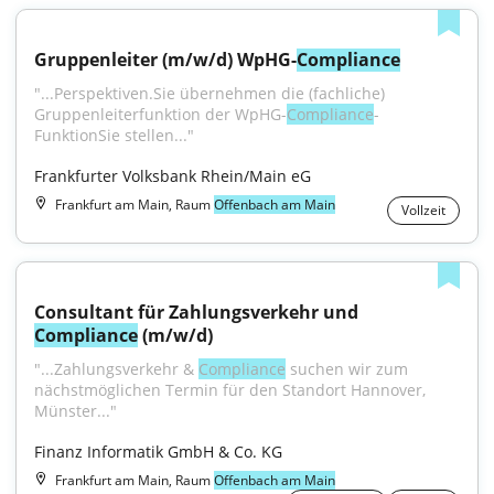
Gruppenleiter (m/w/d) WpHG-
Compliance
"...Perspektiven.Sie übernehmen die (fachliche) 
Gruppenleiterfunktion der WpHG-
Compliance
-
FunktionSie stellen..."
Frankfurter Volksbank Rhein/Main eG
Frankfurt am Main, Raum
Offenbach am Main
Vollzeit
Consultant für Zahlungsverkehr und 
Compliance
 (m/w/d)
"...Zahlungsverkehr & 
Compliance
 suchen wir zum 
nächstmöglichen Termin für den Standort Hannover, 
Münster..."
Finanz Informatik GmbH & Co. KG
Frankfurt am Main, Raum
Offenbach am Main