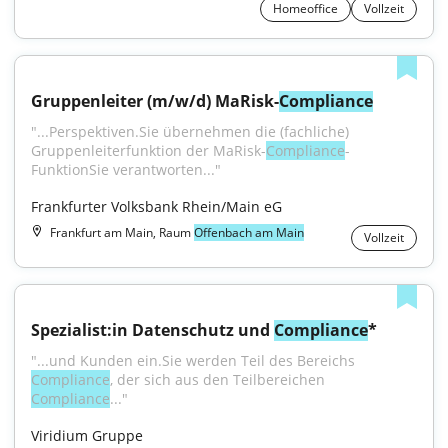
Homeoffice
Vollzeit
Gruppenleiter (m/w/d) MaRisk-
Compliance
"...Perspektiven.Sie übernehmen die (fachliche) 
Gruppenleiterfunktion der MaRisk-
Compliance
-
FunktionSie verantworten..."
Frankfurter Volksbank Rhein/Main eG
Frankfurt am Main, Raum
Offenbach am Main
Vollzeit
Spezialist:in Datenschutz und 
Compliance
*
"...und Kunden ein.Sie werden Teil des Bereichs 
Compliance
, der sich aus den Teilbereichen 
Compliance
..."
Viridium Gruppe