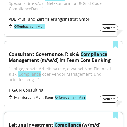
Specialist (m/w/d) – Netzkonformität & Grid Code 
ComplianceDas..."
VDE Prüf- und Zertifizierungsinstitut GmbH
Offenbach am Main
Vollzeit
Consultant Governance, Risk & 
Compliance
Management (m/w/d) im Team Core Banking
"...abgegrenzte Arbeitspakete, etwa bei Non-Financial 
Risk, 
Compliance
 oder Vendor Management, und 
arbeitest eng..."
ITGAIN Consulting
Frankfurt am Main, Raum
Offenbach am Main
Vollzeit
Leitung Investment 
Compliance
 (w/m/d)