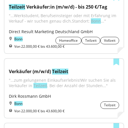
Teilzeit
 Verkäufer:in (m/w/d) - bis 250 €/Tag
"...Werkstudent, Berufseinsteiger oder mit Erfahrung im 
Verkauf - wir suchen genau dich.Standort: 
Bonn
..."
Direct Result Marketing Deutschland GmbH
Bonn
Homeoffice
Teilzeit
Vollzeit
Von 22.000,00 € bis 43.600,00 €
Verkäufer (m/w/d) 
Teilzeit
"...zum gelungenen Einkaufserlebnis!Wir suchen Sie als 
Verkäufer in 
Teilzeit
. Bei der Anzahl der Stunden..."
Dirk Rossmann GmbH
Bonn
Teilzeit
Von 22.000,00 € bis 43.600,00 €