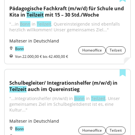
Pädagogische Fachkraft (m/w/d) für Schule und 
Kita in 
Teilzeit
 mit 15 – 30 Std./Woche
"...in 
Bonn
 in 
Teilzeit
. Quereinsteigende sind ebenfalls 
herzlich willkommen! Unser gemeinsames Ziel..."
Malteser in Deutschland
Bonn
Homeoffice
Teilzeit
Von 22.000,00 € bis 42.400,00 €
Schulbegleiter/ Integrationshelfer (m/w/d) in 
Teilzeit
 auch im Quereinstieg
"...Integrationshelfer (m/w/d) in 
Bonn
 in 
Teilzeit
. Unser 
gemeinsames Ziel im Schulbegleitdienst ist es, eine 
Kultur..."
Malteser in Deutschland
Bonn
Homeoffice
Teilzeit