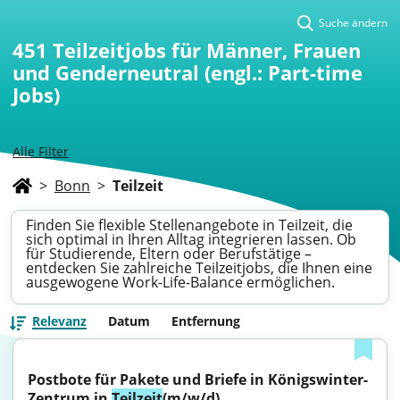
Suche ändern
451
Teilzeitjobs für Männer, Frauen
und Genderneutral (engl.: Part-time
Jobs)
Alle Filter
>
Bonn
>
Teilzeit
Finden Sie flexible Stellenangebote in Teilzeit, die
sich optimal in Ihren Alltag integrieren lassen. Ob
für Studierende, Eltern oder Berufstätige –
entdecken Sie zahlreiche Teilzeitjobs, die Ihnen eine
ausgewogene Work-Life-Balance ermöglichen.
Relevanz
Datum
Entfernung
Postbote für Pakete und Briefe in Königswinter-
Zentrum in 
Teilzeit
(m/w/d)