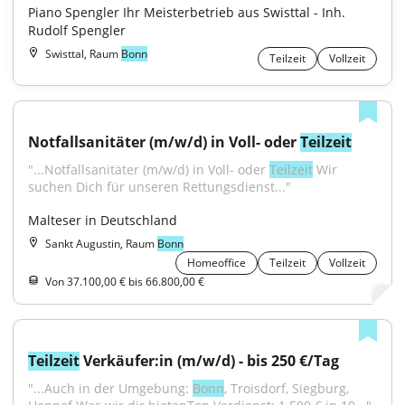
Piano Spengler Ihr Meisterbetrieb aus Swisttal - Inh. 
Rudolf Spengler
Swisttal, Raum
Bonn
Teilzeit
Vollzeit
Notfallsanitäter (m/w/d) in Voll- oder 
Teilzeit
"...Notfallsanitäter (m/w/d) in Voll- oder 
Teilzeit
 Wir 
suchen Dich für unseren Rettungsdienst..."
Malteser in Deutschland
Sankt Augustin, Raum
Bonn
Homeoffice
Teilzeit
Vollzeit
Von 37.100,00 € bis 66.800,00 €
Teilzeit
 Verkäufer:in (m/w/d) - bis 250 €/Tag
"...Auch in der Umgebung: 
Bonn
, Troisdorf, Siegburg, 