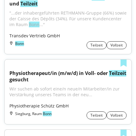
und 
Teilzeit
"...der inhabergeführten RETHMANN-Gruppe (66%) sowie 
der Caisse des Dépôts (34%). Für unsere Kundencenter 
im Raum 
Bonn
..."
Transdev Vertrieb GmbH
Bonn
Teilzeit
Vollzeit
Physiotherapeut/in (m/w/d) in Voll- oder 
Teilzeit
gesucht
Wir suchen ab sofort eine/n neue/n Mitarbeiter/in zur 
Verstärkung unseres Teams in der neu...
Physiotherapie Schütz GmbH
Siegburg, Raum
Bonn
Teilzeit
Vollzeit