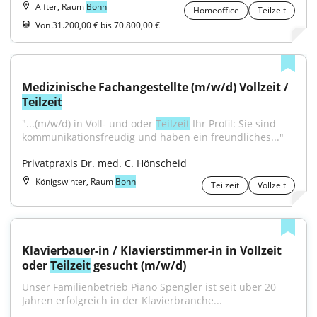
Alfter, Raum
Bonn
Homeoffice
Teilzeit
Von 31.200,00 € bis 70.800,00 €
Medizinische Fachangestellte (m/w/d) Vollzeit / 
Teilzeit
"...(m/w/d) in Voll- und oder 
Teilzeit
 Ihr Profil: Sie sind 
kommunikationsfreudig und haben ein freundliches..."
Privatpraxis Dr. med. C. Hönscheid
Königswinter, Raum
Bonn
Teilzeit
Vollzeit
Klavierbauer-in / Klavierstimmer-in in Vollzeit 
oder 
Teilzeit
 gesucht (m/w/d)
Unser Familienbetrieb Piano Spengler ist seit über 20 
Jahren erfolgreich in der Klavierbranche...