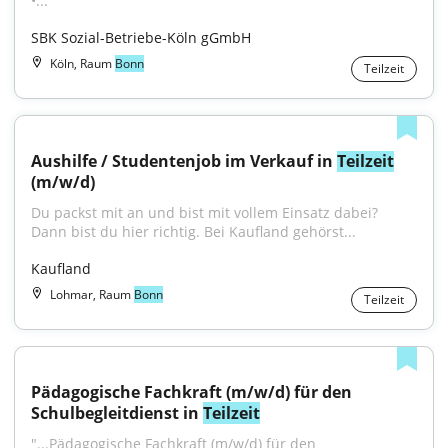
•..."
SBK Sozial-Betriebe-Köln gGmbH
Köln, Raum
Bonn
Teilzeit
Aushilfe / Studentenjob im Verkauf in 
Teilzeit
(m/w/d)
Du packst mit an und bist mit vollem Einsatz dabei? 
Dann bist du hier richtig. Bei Kaufland gehörst...
Kaufland
Lohmar, Raum
Bonn
Teilzeit
Pädagogische Fachkraft (m/w/d) für den 
Schulbegleitdienst in 
Teilzeit
"...Pädagogische Fachkraft (m/w/d) für den 