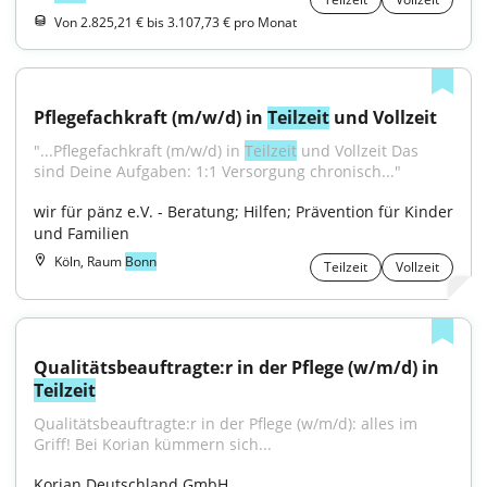
Von 2.825,21 € bis 3.107,73 € pro Monat
Pflegefachkraft (m/w/d) in 
Teilzeit
 und Vollzeit
"...Pflegefachkraft (m/w/d) in 
Teilzeit
 und Vollzeit Das 
sind Deine Aufgaben: 1:1 Versorgung chronisch..."
wir für pänz e.V. - Beratung; Hilfen; Prävention für Kinder 
und Familien
Köln, Raum
Bonn
Teilzeit
Vollzeit
Qualitätsbeauftragte:r in der Pflege (w/m/d) in 
Teilzeit
Qualitätsbeauftragte:r in der Pflege (w/m/d): alles im 
Griff! Bei Korian kümmern sich...
Korian Deutschland GmbH