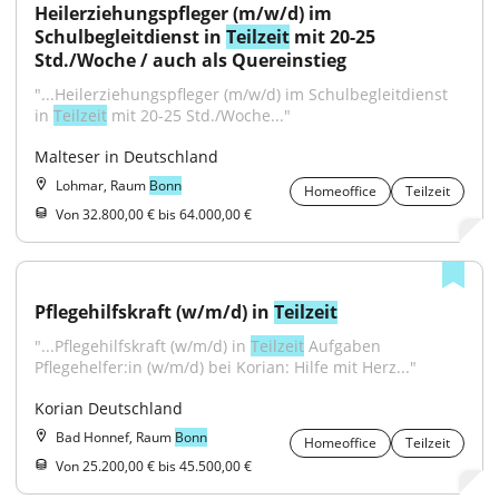
Heilerziehungspfleger (m/w/d) im 
Schulbegleitdienst in 
Teilzeit
 mit 20-25 
Std./Woche / auch als Quereinstieg
"...Heilerziehungspfleger (m/w/d) im Schulbegleitdienst 
in 
Teilzeit
 mit 20-25 Std./Woche..."
Malteser in Deutschland
Lohmar, Raum
Bonn
Homeoffice
Teilzeit
Von 32.800,00 € bis 64.000,00 €
Pflegehilfskraft (w/m/d) in 
Teilzeit
"...Pflegehilfskraft (w/m/d) in 
Teilzeit
 Aufgaben 
Pflegehelfer:in (w/m/d) bei Korian: Hilfe mit Herz..."
Korian Deutschland
Bad Honnef, Raum
Bonn
Homeoffice
Teilzeit
Von 25.200,00 € bis 45.500,00 €