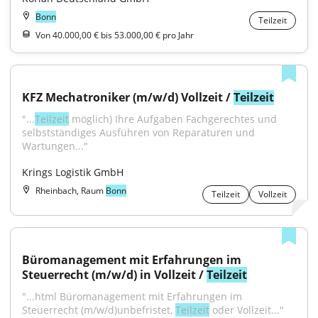
Bonn
Teilzeit
Von 40.000,00 € bis 53.000,00 € pro Jahr
KFZ Mechatroniker (m/w/d) Vollzeit / 
Teilzeit
"...
Teilzeit
 möglich) Ihre Aufgaben Fachgerechtes und 
selbstständiges Ausführen von Reparaturen und 
Wartungen..."
Krings Logistik GmbH
Rheinbach, Raum
Bonn
Teilzeit
Vollzeit
Büromanagement mit Erfahrungen im 
Steuerrecht (m/w/d) in Vollzeit / 
Teilzeit
"...html Büromanagement mit Erfahrungen im 
Steuerrecht (m/w/d)unbefristet, 
Teilzeit
 oder Vollzeit..."