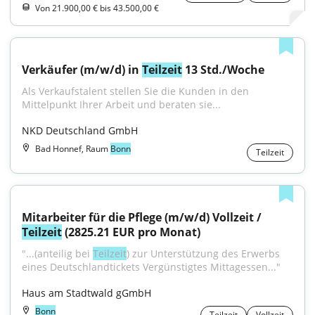
Von 21.900,00 € bis 43.500,00 €
Verkäufer (m/w/d) in 
Teilzeit
 13 Std./Woche
Als Verkaufstalent stellen Sie die Kunden in den 
Mittelpunkt Ihrer Arbeit und beraten sie...
NKD Deutschland GmbH
Bad Honnef, Raum
Bonn
Teilzeit
Mitarbeiter für die Pflege (m/w/d) Vollzeit / 
Teilzeit
 (2825.21 EUR pro Monat)
"...(anteilig bei 
Teilzeit
) zur Unterstützung des Erwerbs 
eines Deutschlandtickets Vergünstigtes Mittagessen..."
Haus am Stadtwald gGmbH
Bonn
Teilzeit
Vollzeit