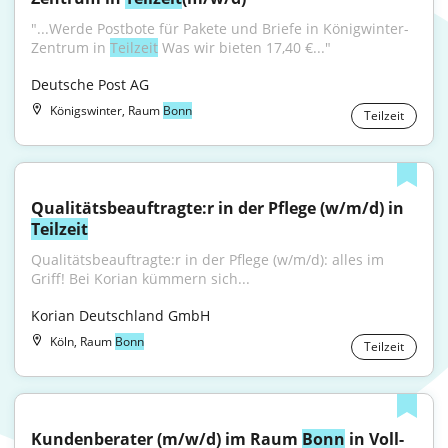
"...Werde Postbote für Pakete und Briefe in Königwinter-
Zentrum in 
Teilzeit
 Was wir bieten 17,40 €..."
Deutsche Post AG
Königswinter, Raum
Bonn
Teilzeit
Qualitätsbeauftragte:r in der Pflege (w/m/d) in 
Teilzeit
Qualitätsbeauftragte:r in der Pflege (w/m/d): alles im 
Griff! Bei Korian kümmern sich...
Korian Deutschland GmbH
Köln, Raum
Bonn
Teilzeit
Kundenberater (m/w/d) im Raum 
Bonn
 in Voll- 