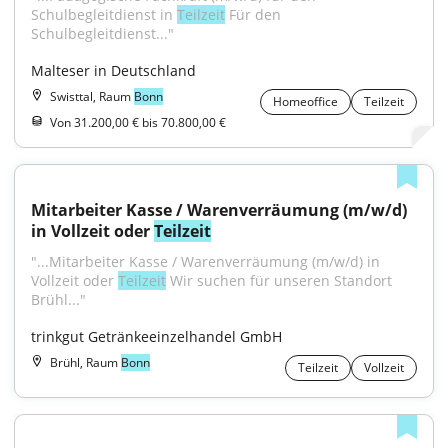
Schulbegleitdienst in 
Teilzeit
 Für den 
Schulbegleitdienst..."
Malteser in Deutschland
Swisttal, Raum
Bonn
Homeoffice
Teilzeit
Von 31.200,00 € bis 70.800,00 €
Mitarbeiter Kasse / Warenverräumung (m/w/d) 
in Vollzeit oder 
Teilzeit
"...Mitarbeiter Kasse / Warenverräumung (m/w/d) in 
Vollzeit oder 
Teilzeit
 Wir suchen für unseren Standort 
Brühl..."
trinkgut Getränkeeinzelhandel GmbH
Brühl, Raum
Bonn
Teilzeit
Vollzeit