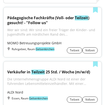
Pädagogische Fachkräfte (Voll- oder 
Teilzeit
) 
gesucht! - "Follow us"
Wer wir sind: Wir sind ein freier Träger der Kinder- und 
Jugendhilfe am nördlichen Rand des...
MOMO Betreuungsprojekte GmbH
Ruhrgebiet, Raum
Gelsenkirchen
Teilzeit
Vollzeit
Verkäufer in 
Teilzeit
 25 Std. / Woche (m/w/d)
Die Unternehmensgruppe ALDI Nord ist einer der 
führenden Lebensmitteleinzelhändler. Mit einer...
ALDI Nord
Essen, Raum
Gelsenkirchen
Teilzeit
Vollzeit