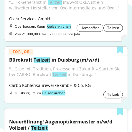
"...HR Generalist in 
Teilzeit
 (m/w/d) OXEA ist ein 
weltweiter Hersteller von Oxo Intermediates und Oxo..."
Oxea Services GmbH
Oberhausen, Raum
Gelsenkirchen
Homeoffice
Teilzeit
Von 21.000,00 € bis 32.000,00 € pro Jahr
TOP-JOB
Bürokraft 
Teilzeit
 in Duisburg (m/w/d)
"...Gase mit Tradition, Prozesse mit Zukunft – Starten Sie 
bei CARBO. Bürokraft 
Teilzeit
 in Duisburg..."
Carbo Kohlensäurewerke GmbH & Co. KG
Duisburg, Raum
Gelsenkirchen
Teilzeit
Neueröffnung! Augenoptikermeister m/w/d 
Vollzeit / 
Teilzeit