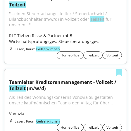
Teilzeit
"...einen Steuerfachangestellter / Steuerfachwirt / 
Bilanzbuchhalter (m/w/d) in Vollzeit oder 
Teilzeit
 für 
unseren..."
RLT Tieben Risse & Partner mbB - 
Wirtschaftsprüfungsges. Steuerberatungsges.
Essen, Raum
Gelsenkirchen
Homeoffice
Teilzeit
Vollzeit
Teamleiter Kreditorenmanagement - Vollzeit / 
Teilzeit
 (m/w/d)
Als Teil des Wohnungskonzerns Vonovia SE gestalten 
unsere kaufmännischen Teams den Alltag für über...
Vonovia
Essen, Raum
Gelsenkirchen
Homeoffice
Teilzeit
Vollzeit