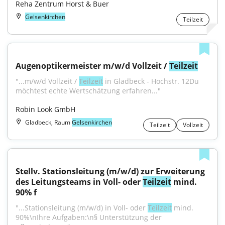
Reha Zentrum Horst & Buer
Gelsenkirchen
Teilzeit
Augenoptikermeister m/w/d Vollzeit / 
Teilzeit
"...m/w/d Vollzeit / 
Teilzeit
 in Gladbeck - Hochstr. 12Du 
möchtest echte Wertschätzung erfahren..."
Robin Look GmbH
Gladbeck, Raum
Gelsenkirchen
Teilzeit
Vollzeit
Stellv. Stationsleitung (m/w/d) zur Erweiterung 
des Leitungsteams in Voll- oder 
Teilzeit
 mind. 
90% f
"...Stationsleitung (m/w/d) in Voll- oder 
Teilzeit
 mind. 
90%\nIhre Aufgaben:\n§ Unterstützung der 