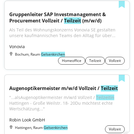
Gruppenleiter SAP Investmanagement & 
Procurement Vollzeit / 
Teilzeit
 (m/w/d)
Als Teil des Wohnungskonzerns Vonovia SE gestalten 
unsere kaufmännischen Teams den Alltag für über...
Vonovia
Bochum, Raum
Gelsenkirchen
Homeoffice
Teilzeit
Vollzeit
Augenoptikermeister m/w/d Vollzeit / 
Teilzeit
"...alsAugenoptikermeister m/w/d Vollzeit / 
Teilzeitin
Hattingen - Große Weilstr. 18- 20Du möchtest echte 
Wertschätzung..."
Robin Look GmbH
Hattingen, Raum
Gelsenkirchen
Vollzeit