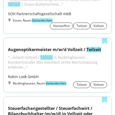
Teilzeit
 | Essen-Rüttenscheid..."
SOH Partnerschaftsgesellschaft mbB
Essen, Raum
Gelsenkirchen
Homeoffice
Teilzeit
Vollzeit
Augenoptikermeister m/w/d Vollzeit / 
Teilzeit
"...m/w/d Vollzeit / 
Teilzeit
 in Recklinghausen - 
Kunibertistraße 9Du möchtest echte Wertschätzung 
erfahren..."
Robin Look GmbH
Recklinghausen, Raum
Gelsenkirchen
Teilzeit
Vollzeit
Steuerfachangestellter / Steuerfachwirt / 
Bilanzbuchhalter (m/w/d) in Vollzeit oder 