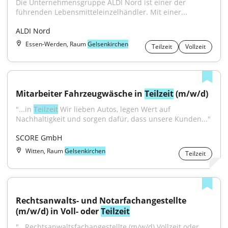
Die Unternehmensgruppe ALDI Nord ist einer der 
führenden Lebensmitteleinzelhändler. Mit einer...
ALDI Nord
Essen-Werden, Raum
Gelsenkirchen
Teilzeit
Vollzeit
Mitarbeiter Fahrzeugwäsche in 
Teilzeit
 (m/w/d)
"...in 
Teilzeit
 Wir lieben Autos, legen Wert auf 
Nachhaltigkeit und sorgen dafür, dass unsere Kunden..."
SCORE GmbH
Witten, Raum
Gelsenkirchen
Teilzeit
Rechtsanwalts- und Notarfachangestellte 
(m/w/d) in Voll- oder 
Teilzeit
"...Rechtsanwaltsfachangestellte (m/w/d) Vollzeit oder 