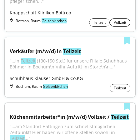
pflegerischen..."
Knappschaft Kliniken Bottrop
Bottrop, Raum
Gelsenkirchen
Teilzeit
Vollzeit
Verkäufer (m/w/d) in 
Teilzeit
"...in 
Teilzeit
 (130-150 Std.) für unsere Filiale Schuhhaus 
Böhmer in Bochum\n \nIhr Auftritt im Store\n\n..."
Schuhhaus Klauser GmbH & Co.KG
Bochum, Raum
Gelsenkirchen
Teilzeit
Küchenmitarbeiter*in (m/w/d) Vollzeit / 
Teilzeit
"...am Standort Hattingen zum schnellstmöglichen 
Zeitpunkt! Hier haben wir offene Stellen sowohl in 
Teilzeit
..."