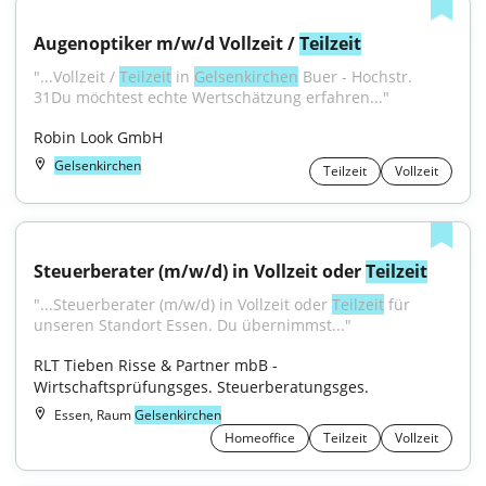
Augenoptiker m/w/d Vollzeit / 
Teilzeit
"...Vollzeit / 
Teilzeit
 in 
Gelsenkirchen
 Buer - Hochstr. 
31Du möchtest echte Wertschätzung erfahren..."
Robin Look GmbH
Gelsenkirchen
Teilzeit
Vollzeit
Steuerberater (m/w/d) in Vollzeit oder 
Teilzeit
"...Steuerberater (m/w/d) in Vollzeit oder 
Teilzeit
 für 
unseren Standort Essen. Du übernimmst..."
RLT Tieben Risse & Partner mbB - 
Wirtschaftsprüfungsges. Steuerberatungsges.
Essen, Raum
Gelsenkirchen
Homeoffice
Teilzeit
Vollzeit