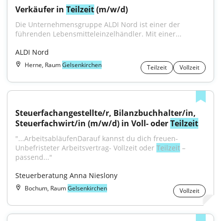
Verkäufer in 
Teilzeit
 (m/w/d)
Die Unternehmensgruppe ALDI Nord ist einer der 
führenden Lebensmitteleinzelhändler. Mit einer...
ALDI Nord
Herne, Raum
Gelsenkirchen
Teilzeit
Vollzeit
Steuerfachangestellte/r, Bilanzbuchhalter/in, 
Steuerfachwirt/in (m/w/d) in Voll- oder 
Teilzeit
"...ArbeitsabläufenDarauf kannst du dich freuen- 
Unbefristeter Arbeitsvertrag- Vollzeit oder 
Teilzeit
 – 
passend..."
Steuerberatung Anna Nieslony
Bochum, Raum
Gelsenkirchen
Vollzeit