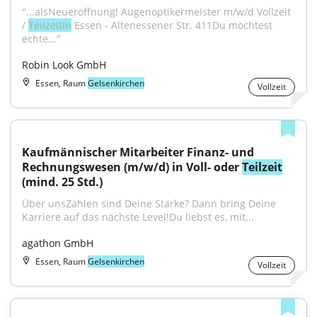
"...alsNeueröffnung! Augenoptikermeister m/w/d Vollzeit 
/ 
Teilzeitin
 Essen - Altenessener Str. 411Du möchtest 
echte..."
Robin Look GmbH
Essen, Raum
Gelsenkirchen
Vollzeit
Kaufmännischer Mitarbeiter Finanz- und 
Rechnungswesen (m/w/d) in Voll- oder 
Teilzeit
(mind. 25 Std.)
Über unsZahlen sind Deine Stärke? Dann bring Deine 
Karriere auf das nächste Level!Du liebst es, mit...
agathon GmbH
Essen, Raum
Gelsenkirchen
Vollzeit