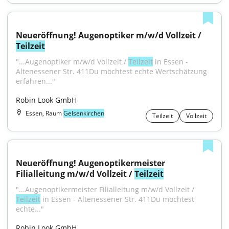
Neueröffnung! Augenoptiker m/w/d Vollzeit / 
Teilzeit
"...Augenoptiker m/w/d Vollzeit / 
Teilzeit
 in Essen - 
Altenessener Str. 411Du möchtest echte Wertschätzung 
erfahren..."
Robin Look GmbH
Essen, Raum
Gelsenkirchen
Teilzeit
Vollzeit
Neueröffnung! Augenoptikermeister 
Filialleitung m/w/d Vollzeit / 
Teilzeit
"...Augenoptikermeister Filialleitung m/w/d Vollzeit / 
Teilzeit
 in Essen - Altenessener Str. 411Du möchtest 
echte..."
Robin Look GmbH