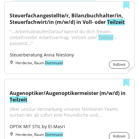
Steuerfachangestellte/r, Bilanzbuchhalter/in, 
Steuerfachwirt/in (m/w/d) in Voll- oder 
Teilzeit
"...ArbeitsabläufenDarauf kannst du dich freuen- 
Unbefristeter Arbeitsvertrag- Vollzeit oder 
Teilzeit
 – 
passend..."
Steuerberatung Anna Nieslony
Herdecke, Raum
Dortmund
Vollzeit
Augenoptiker/Augenoptikermeister (m/w/d) in 
Teilzeit
Über unsZur Verstärkung unseres familiären Teams 
suchen wir ab sofort eine freundliche und...
OPTIK MIT STIL by El-Masri
Herdecke, Raum
Dortmund
Vollzeit