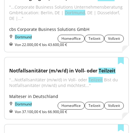
"...Corporate Business Solutions Unternehmensberatung 
GmbHLocation: Berlin, DE | 
Dortmund
, DE | Düsseldorf, 
DE |..."
cbs Corporate Business Solutions GmbH
Dortmund
Homeoffice
Teilzeit
Vollzeit
Von 22.000,00 € bis 43.600,00 €
Notfallsanitäter (m/w/d) in Voll- oder 
Teilzeit
"...Notfallsanitäter (m/w/d) in Voll- oder 
Teilzeit
 Bist du 
Notfallsanitäter (m/w/d) und möchtest..."
Malteser in Deutschland
Dortmund
Homeoffice
Teilzeit
Vollzeit
Von 37.100,00 € bis 66.900,00 €