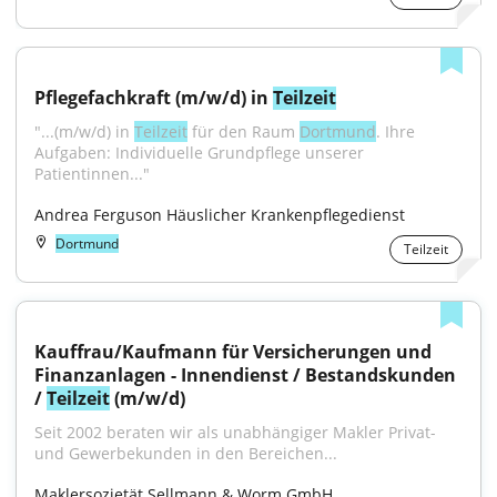
Pflegefachkraft (m/w/d) in 
Teilzeit
"...(m/w/d) in 
Teilzeit
 für den Raum 
Dortmund
. Ihre 
Aufgaben: Individuelle Grundpflege unserer 
Patientinnen..."
Andrea Ferguson Häuslicher Krankenpflegedienst
Dortmund
Teilzeit
Kauffrau/Kaufmann für Versicherungen und 
Finanzanlagen - Innendienst / Bestandskunden 
/ 
Teilzeit
 (m/w/d)
Seit 2002 beraten wir als unabhängiger Makler Privat- 
und Gewerbekunden in den Bereichen...
Maklersozietät Sellmann & Worm GmbH