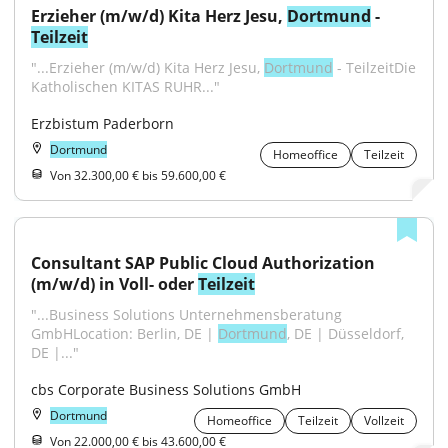
Erzieher (m/w/d) Kita Herz Jesu, 
Dortmund
 - 
Teilzeit
"...Erzieher (m/w/d) Kita Herz Jesu, 
Dortmund
 - TeilzeitDie 
Katholischen KITAS RUHR..."
Erzbistum Paderborn
Dortmund
Homeoffice
Teilzeit
Von 32.300,00 € bis 59.600,00 €
Consultant SAP Public Cloud Authorization 
(m/w/d) in Voll- oder 
Teilzeit
"...Business Solutions Unternehmensberatung 
GmbHLocation: Berlin, DE | 
Dortmund
, DE | Düsseldorf, 
DE |..."
cbs Corporate Business Solutions GmbH
Dortmund
Homeoffice
Teilzeit
Vollzeit
Von 22.000,00 € bis 43.600,00 €