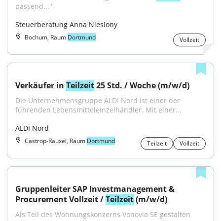
passend..."
Steuerberatung Anna Nieslony
Bochum, Raum
Dortmund
Vollzeit
Verkäufer in 
Teilzeit
 25 Std. / Woche (m/w/d)
Die Unternehmensgruppe ALDI Nord ist einer der 
führenden Lebensmitteleinzelhändler. Mit einer...
ALDI Nord
Castrop-Rauxel, Raum
Dortmund
Teilzeit
Vollzeit
Gruppenleiter SAP Investmanagement & 
Procurement Vollzeit / 
Teilzeit
 (m/w/d)
Als Teil des Wohnungskonzerns Vonovia SE gestalten 