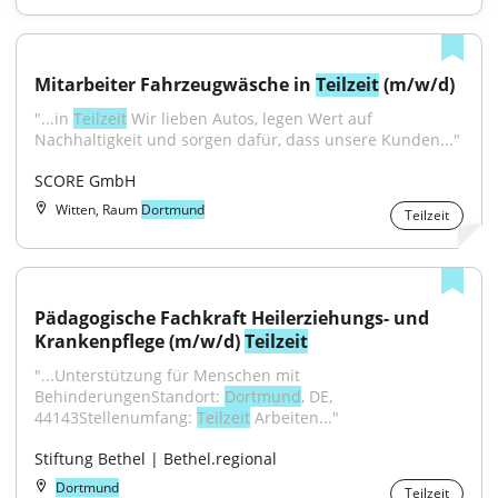
Mitarbeiter Fahrzeugwäsche in 
Teilzeit
 (m/w/d)
"...in 
Teilzeit
 Wir lieben Autos, legen Wert auf 
Nachhaltigkeit und sorgen dafür, dass unsere Kunden..."
SCORE GmbH
Witten, Raum
Dortmund
Teilzeit
Pädagogische Fachkraft Heilerziehungs- und 
Krankenpflege (m/w/d) 
Teilzeit
"...Unterstützung für Menschen mit 
BehinderungenStandort: 
Dortmund
, DE, 
44143Stellenumfang: 
Teilzeit
 Arbeiten..."
Stiftung Bethel | Bethel.regional
Dortmund
Teilzeit