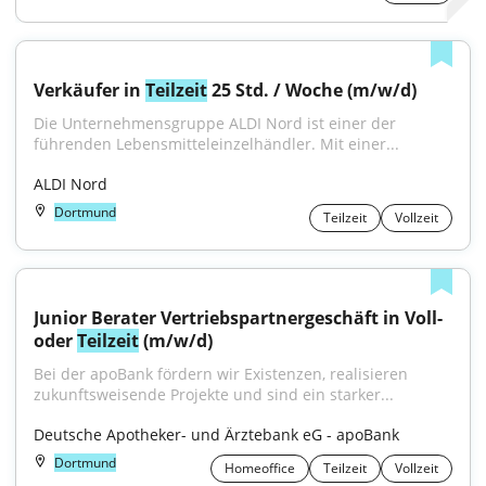
Verkäufer in 
Teilzeit
 25 Std. / Woche (m/w/d)
Die Unternehmensgruppe ALDI Nord ist einer der 
führenden Lebensmitteleinzelhändler. Mit einer...
ALDI Nord
Dortmund
Teilzeit
Vollzeit
Junior Berater Vertriebspartnergeschäft in Voll- 
oder 
Teilzeit
 (m/w/d)
Bei der apoBank fördern wir Existenzen, realisieren 
zukunftsweisende Projekte und sind ein starker...
Deutsche Apotheker- und Ärztebank eG - apoBank
Dortmund
Homeoffice
Teilzeit
Vollzeit