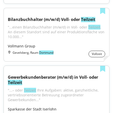
Bilanzbuchhalter (m/w/d) Voll- oder 
Teilzeit
"...einen Bilanzbuchhalter (m/w/d) in Voll- oder 
Teilzeit
. 
An diesem Standort sind auf einer Produktionsfläche von 
10.000..."
Vollmann Group
Gevelsberg, Raum
Dortmund
Vollzeit
Gewerbekundenberater (m/w/d) in Voll- oder 
Teilzeit
"...– oder 
Teilzeit
 Ihre Aufgaben: aktive, ganzheitliche, 
vertriebsorientierte Betreuung zugeordneter 
Gewerbekunden..."
Sparkasse der Stadt Iserlohn