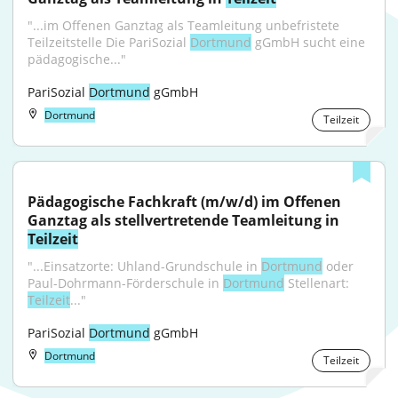
"...im Offenen Ganztag als Teamleitung unbefristete 
Teilzeitstelle Die PariSozial 
Dortmund
 gGmbH sucht eine 
pädagogische..."
PariSozial 
Dortmund
 gGmbH
Dortmund
Teilzeit
Pädagogische Fachkraft (m/w/d) im Offenen 
Ganztag als stellvertretende Teamleitung in 
Teilzeit
"...Einsatzorte: Uhland-Grundschule in 
Dortmund
 oder 
Paul-Dohrmann-Förderschule in 
Dortmund
 Stellenart: 
Teilzeit
..."
PariSozial 
Dortmund
 gGmbH
Dortmund
Teilzeit