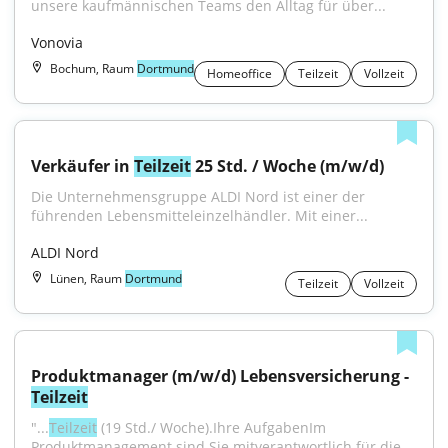
unsere kaufmännischen Teams den Alltag für über...
Vonovia
Bochum, Raum
Dortmund
Homeoffice
Teilzeit
Vollzeit
Verkäufer in 
Teilzeit
 25 Std. / Woche (m/w/d)
Die Unternehmensgruppe ALDI Nord ist einer der 
führenden Lebensmitteleinzelhändler. Mit einer...
ALDI Nord
Lünen, Raum
Dortmund
Teilzeit
Vollzeit
Produktmanager (m/w/d) Lebensversicherung - 
Teilzeit
"...
Teilzeit
 (19 Std./ Woche).Ihre AufgabenIm 
Produktmanagement sind Sie mitverantwortlich für die 