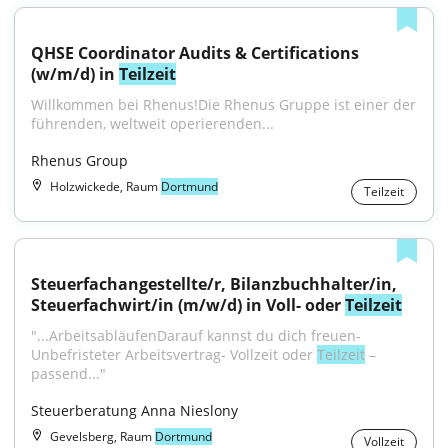
QHSE Coordinator Audits & Certifications 
(w/m/d) in 
Teilzeit
Willkommen bei Rhenus!Die Rhenus Gruppe ist einer der 
führenden, weltweit operierenden...
Rhenus Group
Holzwickede, Raum
Dortmund
Teilzeit
Steuerfachangestellte/r, Bilanzbuchhalter/in, 
Steuerfachwirt/in (m/w/d) in Voll- oder 
Teilzeit
"...ArbeitsabläufenDarauf kannst du dich freuen- 
Unbefristeter Arbeitsvertrag- Vollzeit oder 
Teilzeit
 – 
passend..."
Steuerberatung Anna Nieslony
Gevelsberg, Raum
Dortmund
Vollzeit