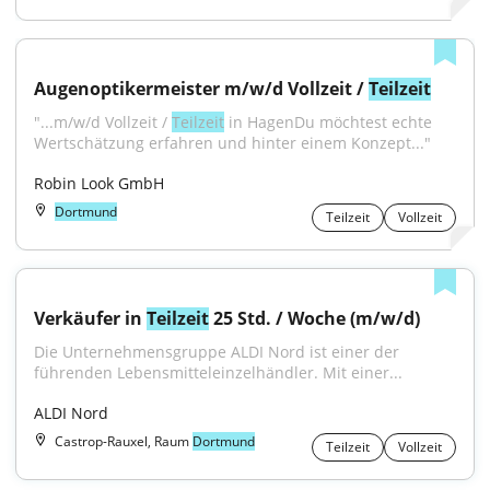
Augenoptikermeister m/w/d Vollzeit / 
Teilzeit
"...m/w/d Vollzeit / 
Teilzeit
 in HagenDu möchtest echte 
Wertschätzung erfahren und hinter einem Konzept..."
Robin Look GmbH
Dortmund
Teilzeit
Vollzeit
Verkäufer in 
Teilzeit
 25 Std. / Woche (m/w/d)
Die Unternehmensgruppe ALDI Nord ist einer der 
führenden Lebensmitteleinzelhändler. Mit einer...
ALDI Nord
Castrop-Rauxel, Raum
Dortmund
Teilzeit
Vollzeit