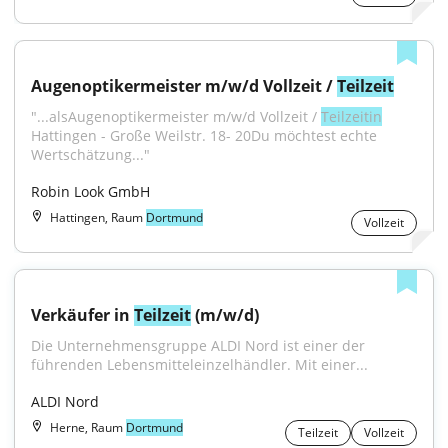
Augenoptikermeister m/w/d Vollzeit / 
Teilzeit
"...alsAugenoptikermeister m/w/d Vollzeit / 
Teilzeitin
Hattingen - Große Weilstr. 18- 20Du möchtest echte 
Wertschätzung..."
Robin Look GmbH
Hattingen, Raum
Dortmund
Vollzeit
Verkäufer in 
Teilzeit
 (m/w/d)
Die Unternehmensgruppe ALDI Nord ist einer der 
führenden Lebensmitteleinzelhändler. Mit einer...
ALDI Nord
Herne, Raum
Dortmund
Teilzeit
Vollzeit