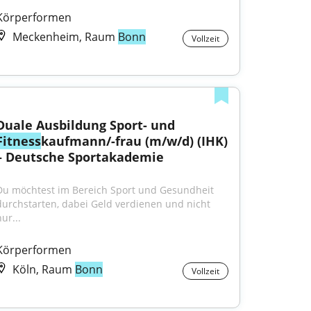
Körperformen
Meckenheim, Raum
Bonn
Vollzeit
Duale Ausbildung Sport- und 
Fitness
kaufmann/-frau (m/w/d) (IHK) 
– Deutsche Sportakademie
Du möchtest im Bereich Sport und Gesundheit 
durchstarten, dabei Geld verdienen und nicht 
ur...
Körperformen
Köln, Raum
Bonn
Vollzeit