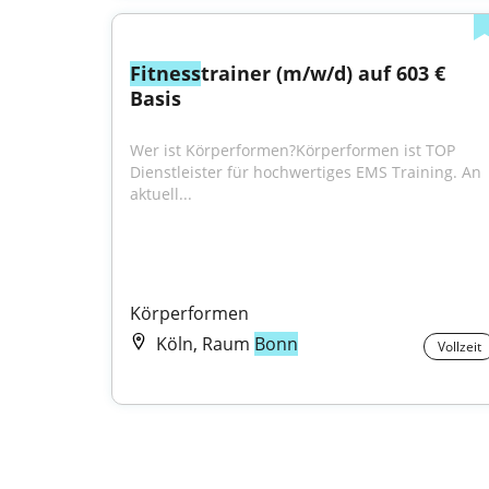
Fitness
trainer (m/w/d) auf 603 € 
Basis
Wer ist Körperformen?Körperformen ist TOP 
Dienstleister für hochwertiges EMS Training. An 
aktuell...
Körperformen
Köln, Raum
Bonn
Vollzeit