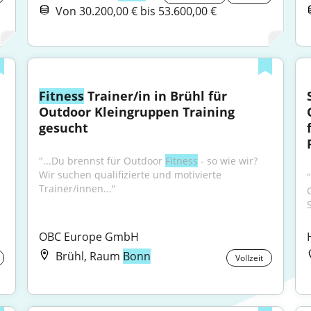
Von 30.200,00 € bis 53.600,00 €
Fitness
 Trainer/in in Brühl für 
Outdoor Kleingruppen Training 
gesucht
"...Du brennst für Outdoor 
Fitness
 - so wie wir? 
Wir suchen qualifizierte und motivierte 
"
Trainer/innen..."
OBC Europe GmbH
Brühl, Raum
Bonn
Vollzeit