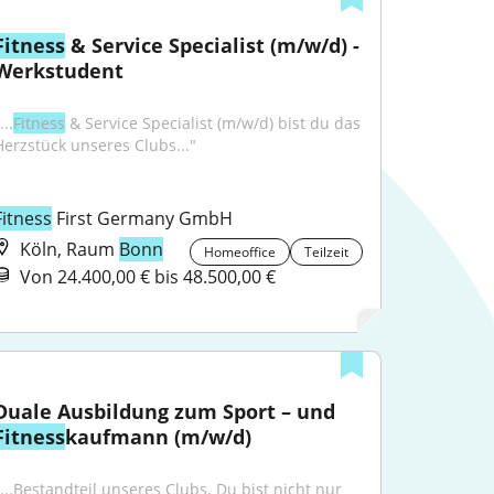
Fitness
 & Service Specialist (m/w/d) - 
Werkstudent
...
Fitness
 & Service Specialist (m/w/d) bist du das 
Herzstück unseres Clubs..."
Fitness
 First Germany GmbH
Köln, Raum
Bonn
Homeoffice
Teilzeit
Von 24.400,00 € bis 48.500,00 €
Duale Ausbildung zum Sport – und 
Fitness
kaufmann (m/w/d)
"...Bestandteil unseres Clubs. Du bist nicht nur 