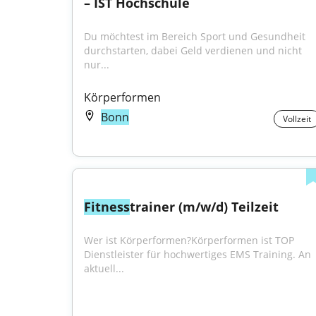
– IST Hochschule
Du möchtest im Bereich Sport und Gesundheit 
durchstarten, dabei Geld verdienen und nicht 
nur...
Körperformen
Bonn
Vollzeit
Fitness
trainer (m/w/d) Teilzeit
Wer ist Körperformen?Körperformen ist TOP 
Dienstleister für hochwertiges EMS Training. An 
aktuell...