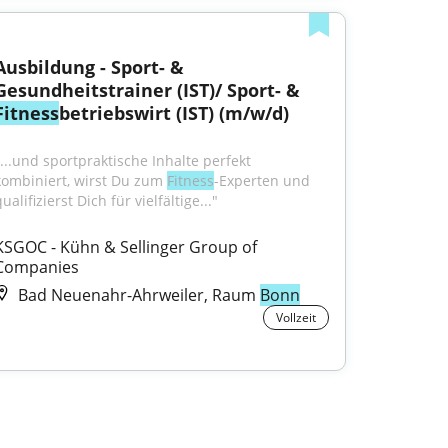
Ausbildung - Sport- & 
Gesundheitstrainer (IST)/ Sport- & 
Fitness
betriebswirt (IST) (m/w/d)
"...und sportpraktische Inhalte perfekt 
kombiniert, wirst Du zum 
Fitness
-Experten und 
ualifizierst Dich für vielfältige..."
KSGOC - Kühn & Sellinger Group of 
Companies
Bad Neuenahr-Ahrweiler, Raum
Bonn
Vollzeit