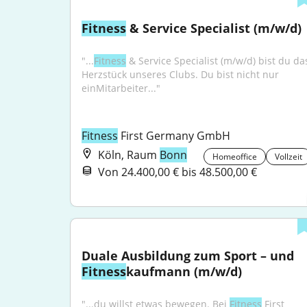
Fitness
 & Service Specialist (m/w/d)
"...
Fitness
 & Service Specialist (m/w/d) bist du das
Herzstück unseres Clubs. Du bist nicht nur 
einMitarbeiter..."
Fitness
 First Germany GmbH
Köln, Raum
Bonn
Homeoffice
Vollzeit
Von 24.400,00 € bis 48.500,00 €
Duale Ausbildung zum Sport – und 
Fitness
kaufmann (m/w/d)
"...du willst etwas bewegen. Bei 
Fitness
 First 