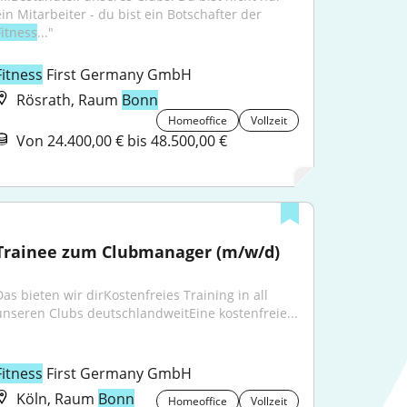
ein Mitarbeiter - du bist ein Botschafter der 
Fitness
..."
Fitness
 First Germany GmbH
Rösrath, Raum
Bonn
Homeoffice
Vollzeit
Von 24.400,00 € bis 48.500,00 €
Trainee zum Clubmanager (m/w/d)
Das bieten wir dirKostenfreies Training in all 
unseren Clubs deutschlandweitEine kostenfreie...
Fitness
 First Germany GmbH
Köln, Raum
Bonn
Homeoffice
Vollzeit