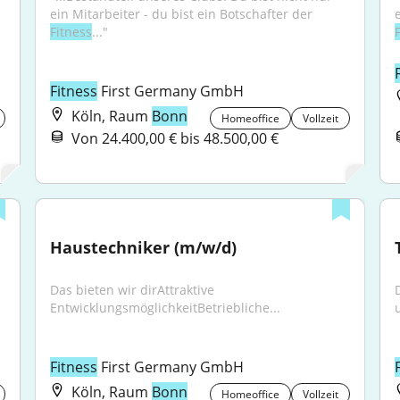
ein Mitarbeiter - du bist ein Botschafter der 
Fitness
..."
Fitness
 First Germany GmbH
Köln, Raum
Bonn
Homeoffice
Vollzeit
Von 24.400,00 € bis 48.500,00 €
Haustechniker (m/w/d)
Das bieten wir dirAttraktive 
EntwicklungsmöglichkeitBetriebliche...
Fitness
 First Germany GmbH
Köln, Raum
Bonn
Homeoffice
Vollzeit