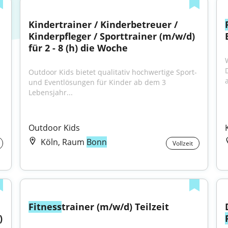
Kindertrainer / Kinderbetreuer / 
Kinderpfleger / Sporttrainer (m/w/d) 
für 2 - 8 (h) die Woche
Outdoor Kids bietet qualitativ hochwertige Sport- 
a
und Eventlösungen für Kinder ab dem 3 
Lebensjahr...
Outdoor Kids
Köln, Raum
Bonn
Vollzeit
Fitness
trainer (m/w/d) Teilzeit
 