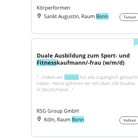
Körperformen
Sankt Augustin, Raum
Bonn
Teilzeit
Duale Ausbildung zum Sport- und 
Fitness
kaufmann/-frau (w/m/d)
"...indem wir 
Fitness
 für alle zugänglich gemacht 
haben. Heute gehören wir mit über 230 Studios 
in Deutschland..."
RSG Group GmbH
Köln, Raum
Bonn
Vollzeit