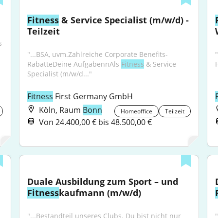
Fitness
 & Service Specialist (m/w/d) - 
Teilzeit
 
"...BSA, uvm.Zahlreiche Corporate Benefits-
"
RabatteDeine AufgabennAls 
Fitness
 & Service 
Specialist (m/w/d..."
Fitness
 First Germany GmbH
Köln, Raum
Bonn
Homeoffice
Teilzeit
Von 24.400,00 € bis 48.500,00 €
Duale Ausbildung zum Sport – und 
Fitness
kaufmann (m/w/d)
"...Bestandteil unseres Clubs. Du bist nicht nur 