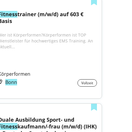
Fitness
trainer (m/w/d) auf 603 € 
Basis
Wer ist Körperformen?Körperformen ist TOP 
Dienstleister für hochwertiges EMS Training. An 
ktuell...
Körperformen
Bonn
Vollzeit
Duale Ausbildung Sport- und 
Fitness
kaufmann/-frau (m/w/d) (IHK) 