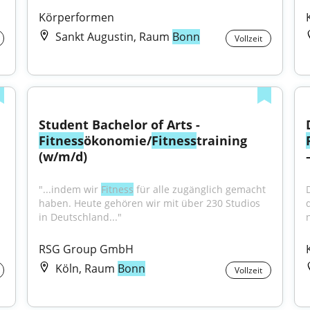
Körperformen
Sankt Augustin, Raum
Bonn
Vollzeit
Student Bachelor of Arts - 
Fitness
ökonomie/
Fitness
training 
(w/m/d)
"...indem wir 
Fitness
 für alle zugänglich gemacht 
haben. Heute gehören wir mit über 230 Studios 
in Deutschland..."
n
RSG Group GmbH
Köln, Raum
Bonn
Vollzeit