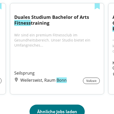
Duales Studium Bachelor of Arts 
Fitness
training
Wir sind ein premium Fitnessclub im 
Gesundheitsbereich. Unser Studio bietet ein 
Umfangreiches...
q
Seilsprung
Weilerswist, Raum
Bonn
Vollzeit
Ähnliche Jobs laden