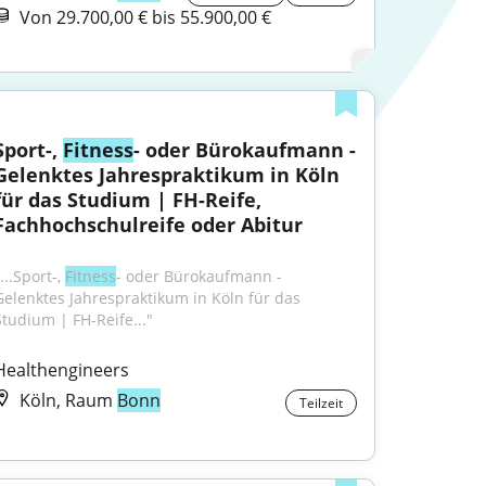
Von 29.700,00 € bis 55.900,00 €
Sport-, 
Fitness
- oder Bürokaufmann - 
Gelenktes Jahrespraktikum in Köln 
für das Studium | FH-Reife, 
Fachhochschulreife oder Abitur
...Sport-, 
Fitness
- oder Bürokaufmann - 
Gelenktes Jahrespraktikum in Köln für das 
Studium | FH-Reife..."
Healthengineers
Köln, Raum
Bonn
Teilzeit