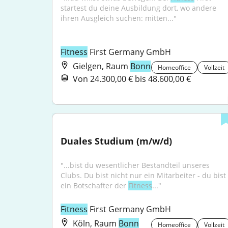
startest du deine Ausbildung dort, wo andere 
ihren Ausgleich suchen: mitten..."
Fitness
 First Germany GmbH
Gielgen, Raum
Bonn
Homeoffice
Vollzeit
Von 24.300,00 € bis 48.600,00 €
Duales Studium (m/w/d)
"...bist du wesentlicher Bestandteil unseres 
Clubs. Du bist nicht nur ein Mitarbeiter - du bist 
ein Botschafter der 
Fitness
..."
Fitness
 First Germany GmbH
Köln, Raum
Bonn
Homeoffice
Vollzeit