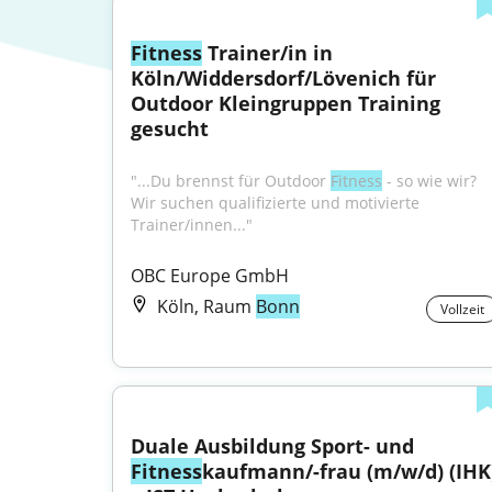
Fitness
 Trainer/in in 
Köln/Widdersdorf/Lövenich für 
Outdoor Kleingruppen Training 
gesucht
"...Du brennst für Outdoor 
Fitness
 - so wie wir? 
Wir suchen qualifizierte und motivierte 
Trainer/innen..."
OBC Europe GmbH
Köln, Raum
Bonn
Vollzeit
Duale Ausbildung Sport- und 
Fitness
kaufmann/-frau (m/w/d) (IHK)