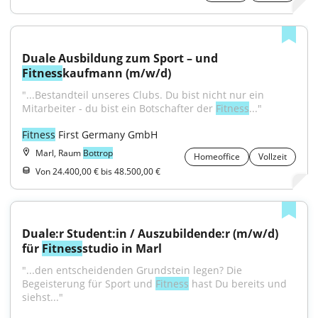
Duale Ausbildung zum Sport – und 
Fitness
kaufmann (m/w/d)
"...Bestandteil unseres Clubs. Du bist nicht nur ein 
Mitarbeiter - du bist ein Botschafter der 
Fitness
..."
Fitness
 First Germany GmbH
Marl, Raum
Bottrop
Homeoffice
Vollzeit
Von 24.400,00 € bis 48.500,00 €
Duale:r Student:in / Auszubildende:r (m/w/d) 
für 
Fitness
studio in Marl
"...den entscheidenden Grundstein legen? Die 
Begeisterung für Sport und 
Fitness
 hast Du bereits und 
siehst..."