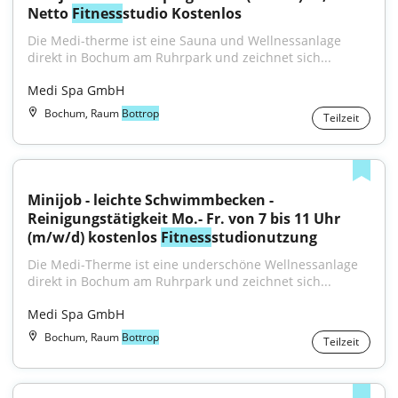
Netto 
Fitness
studio Kostenlos
Die Medi-therme ist eine Sauna und Wellnessanlage 
direkt in Bochum am Ruhrpark und zeichnet sich...
Medi Spa GmbH
Bochum, Raum
Bottrop
Teilzeit
Minijob - leichte Schwimmbecken - 
Reinigungstätigkeit Mo.- Fr. von 7 bis 11 Uhr 
(m/w/d) kostenlos 
Fitness
studionutzung
Die Medi-Therme ist eine underschöne Wellnessanlage 
direkt in Bochum am Ruhrpark und zeichnet sich...
Medi Spa GmbH
Bochum, Raum
Bottrop
Teilzeit