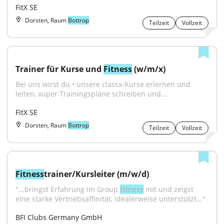
FitX SE
Dorsten, Raum
Bottrop
Teilzeit
Vollzeit
Trainer für Kurse und 
Fitness
 (w/m/x)
Bei uns wirst du • unsere classx-Kurse erlernen und 
leiten, xuper Trainingspläne schreiben und...
FitX SE
Dorsten, Raum
Bottrop
Teilzeit
Vollzeit
Fitness
trainer/Kursleiter (m/w/d)
"...bringst Erfahrung im Group 
Fitness
 mit und zeigst 
eine starke Vertriebsaffinität, idealerweise unterstützt..."
BFI Clubs Germany GmbH