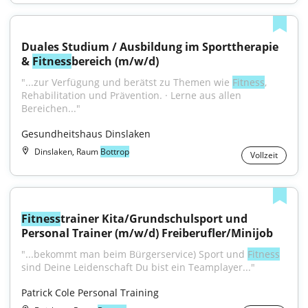
Duales Studium / Ausbildung im Sporttherapie 
& 
Fitness
bereich (m/w/d)
"...zur Verfügung und berätst zu Themen wie 
Fitness
, 
Rehabilitation und Prävention. · Lerne aus allen 
Bereichen..."
Gesundheitshaus Dinslaken
Dinslaken, Raum
Bottrop
Vollzeit
Fitness
trainer Kita/Grundschulsport und 
Personal Trainer (m/w/d) Freiberufler/Minijob
"...bekommt man beim Bürgerservice) Sport und 
Fitness
sind Deine Leidenschaft Du bist ein Teamplayer..."
Patrick Cole Personal Training