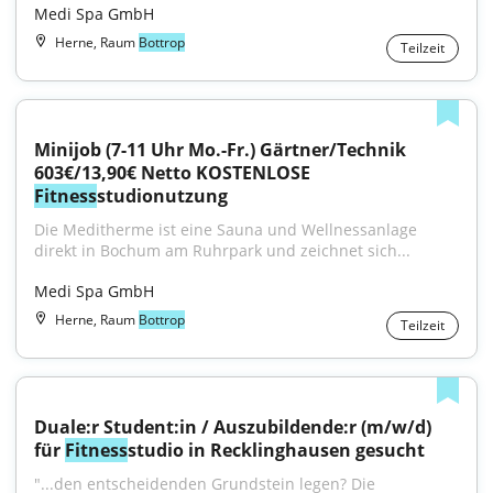
Medi Spa GmbH
Herne, Raum
Bottrop
Teilzeit
Minijob (7-11 Uhr Mo.-Fr.) Gärtner/Technik 
603€/13,90€ Netto KOSTENLOSE 
Fitness
studionutzung
Die Meditherme ist eine Sauna und Wellnessanlage 
direkt in Bochum am Ruhrpark und zeichnet sich...
Medi Spa GmbH
Herne, Raum
Bottrop
Teilzeit
Duale:r Student:in / Auszubildende:r (m/w/d) 
für 
Fitness
studio in Recklinghausen gesucht
"...den entscheidenden Grundstein legen? Die 