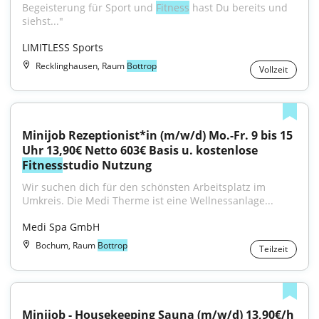
Begeisterung für Sport und 
Fitness
 hast Du bereits und 
siehst..."
LIMITLESS Sports
Recklinghausen, Raum
Bottrop
Vollzeit
Minijob Rezeptionist*in (m/w/d) Mo.-Fr. 9 bis 15 
Uhr 13,90€ Netto 603€ Basis u. kostenlose 
Fitness
studio Nutzung
Wir suchen dich für den schönsten Arbeitsplatz im 
Umkreis. Die Medi Therme ist eine Wellnessanlage...
Medi Spa GmbH
Bochum, Raum
Bottrop
Teilzeit
Minijob - Housekeeping Sauna (m/w/d) 13,90€/h 