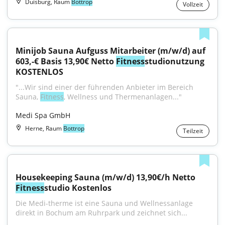
Duisburg, Raum
Bottrop
Vollzeit
Minijob Sauna Aufguss Mitarbeiter (m/w/d) auf 
603,-€ Basis 13,90€ Netto 
Fitness
studionutzung 
KOSTENLOS
"...Wir sind einer der führenden Anbieter im Bereich 
Sauna, 
Fitness
, Wellness und Thermenanlagen..."
Medi Spa GmbH
Herne, Raum
Bottrop
Teilzeit
Housekeeping Sauna (m/w/d) 13,90€/h Netto 
Fitness
studio Kostenlos
Die Medi-therme ist eine Sauna und Wellnessanlage 
direkt in Bochum am Ruhrpark und zeichnet sich...