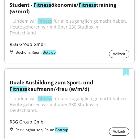
Student - 
Fitness
ökonomie/
Fitness
training 
(w/m/d)
"...indem wir 
Fitness
 für alle zugänglich gemacht haben. 
Heute gehören wir mit über 230 Studios in 
Deutschland..."
RSG Group GmbH
Bochum, Raum
Bottrop
Vollzeit
Duale Ausbildung zum Sport- und 
Fitness
kaufmann/-frau (w/m/d)
"...indem wir 
Fitness
 für alle zugänglich gemacht haben. 
Heute gehören wir mit über 230 Studios in 
Deutschland..."
RSG Group GmbH
Recklinghausen, Raum
Bottrop
Vollzeit