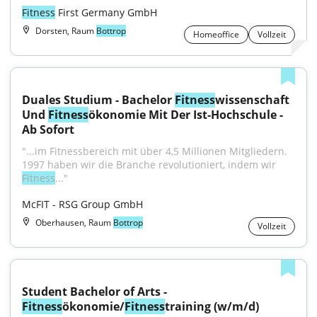
Fitness
 First Germany GmbH
Dorsten, Raum
Bottrop
Homeoffice
Vollzeit
Duales Studium - Bachelor 
Fitness
wissenschaft 
Und 
Fitness
ökonomie Mit Der Ist-Hochschule - 
Ab Sofort
"...im Fitnessbereich mit über 4,5 Millionen Mitgliedern. 
1997 haben wir die Branche revolutioniert, indem wir 
Fitness
..."
McFIT - RSG Group GmbH
Oberhausen, Raum
Bottrop
Vollzeit
Student Bachelor of Arts - 
Fitness
ökonomie/
Fitness
training (w/m/d)