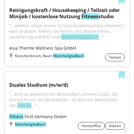
Reinigungskraft / Housekeeping / Teilzeit oder 
Minijob / kostenlose Nutzung 
Fitness
studio
"...wollten schon immer in Urlaubsatmosphäre arbeiten? 
Kein Problem. Mitten im Herzen des Niederrheins, 
zwischen Düsseldorf und 
Mönchengladbach
..."
Asia Therme Wellness Spa GmbH
Korschenbroich, Raum
Mönchengladbach
Teilzeit
Duales Studium (m/w/d)
"...bist du wesentlicher Bestandteil unseres Clubs. Du 
bist nicht nur ein Mitarbeiter - du bist ein Botschafter 
der 
Fitness
..."
Fitness
 First Germany GmbH
Mönchengladbach
Homeoffice
Vollzeit