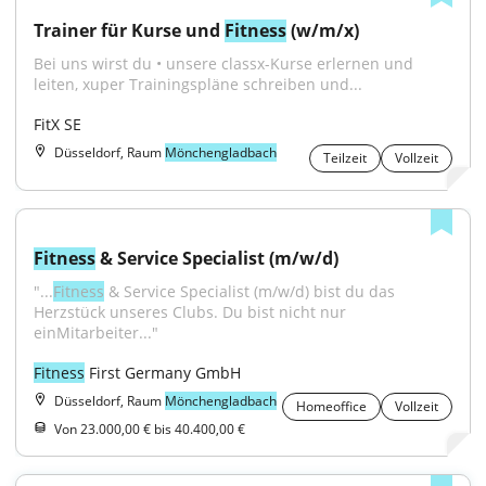
Trainer für Kurse und 
Fitness
 (w/m/x)
Bei uns wirst du • unsere classx-Kurse erlernen und 
leiten, xuper Trainingspläne schreiben und...
FitX SE
Düsseldorf, Raum
Mönchengladbach
Teilzeit
Vollzeit
Fitness
 & Service Specialist (m/w/d)
"...
Fitness
 & Service Specialist (m/w/d) bist du das 
Herzstück unseres Clubs. Du bist nicht nur 
einMitarbeiter..."
Fitness
 First Germany GmbH
Düsseldorf, Raum
Mönchengladbach
Homeoffice
Vollzeit
Von 23.000,00 € bis 40.400,00 €