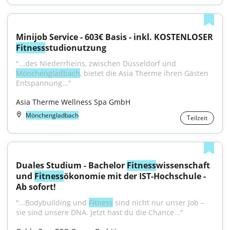
Minijob Service - 603€ Basis - inkl. KOSTENLOSER 
Fitness
studionutzung
"...des Niederrheins, zwischen Düsseldorf und 
Mönchengladbach
, bietet die Asia Therme ihren Gästen 
Entspannung..."
Asia Therme Wellness Spa GmbH
Mönchengladbach
Teilzeit
Duales Studium - Bachelor 
Fitness
wissenschaft 
und 
Fitness
ökonomie mit der IST-Hochschule - 
Ab sofort!
"...Bodybuilding und 
Fitness
 sind nicht nur unser Job – 
sie sind unsere DNA. Jetzt hast du die Chance..."