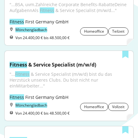
"...BSA, uvm.Zahlreiche Corporate Benefits-RabatteDeine 
AufgabennAls 
Fitness
 & Service Specialist (m/w/d..."
Fitness
 First Germany GmbH
Mönchengladbach
Homeoffice
Teilzeit
Von 24.400,00 € bis 48.500,00 €
Fitness
 & Service Specialist (m/w/d)
"...
Fitness
 & Service Specialist (m/w/d) bist du das 
Herzstück unseres Clubs. Du bist nicht nur 
einMitarbeiter..."
Fitness
 First Germany GmbH
Mönchengladbach
Homeoffice
Vollzeit
Von 24.400,00 € bis 48.500,00 €