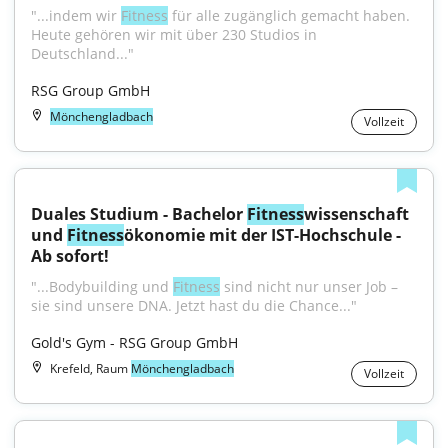
"...indem wir 
Fitness
 für alle zugänglich gemacht haben. 
Heute gehören wir mit über 230 Studios in 
Deutschland..."
RSG Group GmbH
Mönchengladbach
Vollzeit
Duales Studium - Bachelor 
Fitness
wissenschaft 
und 
Fitness
ökonomie mit der IST-Hochschule - 
Ab sofort!
"...Bodybuilding und 
Fitness
 sind nicht nur unser Job – 
sie sind unsere DNA. Jetzt hast du die Chance..."
Gold's Gym - RSG Group GmbH
Krefeld, Raum
Mönchengladbach
Vollzeit