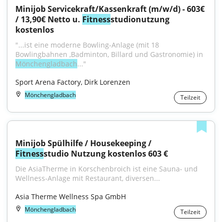
Minijob Servicekraft/Kassenkraft (m/w/d) - 603€ 
/ 13,90€ Netto u. 
Fitness
studionutzung 
kostenlos
"...ist eine moderne Bowling-Anlage (mit 18 
Bowlingbahnen ,Badminton, Billard und Gastronomie) in 
Mönchengladbach
..."
Sport Arena Factory, Dirk Lorenzen
Mönchengladbach
Teilzeit
Minijob Spülhilfe / Housekeeping / 
Fitness
studio Nutzung kostenlos 603 €
Die AsiaTherme in Korschenbroich ist eine Sauna- und 
Wellness-Anlage mit Restaurant, diversen...
Asia Therme Wellness Spa GmbH
Mönchengladbach
Teilzeit