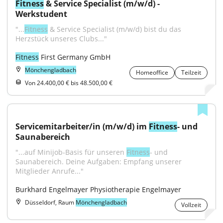
Fitness
 & Service Specialist (m/w/d) - 
Werkstudent
"...
Fitness
 & Service Specialist (m/w/d) bist du das 
Herzstück unseres Clubs..."
Fitness
 First Germany GmbH
Mönchengladbach
Homeoffice
Teilzeit
Von 24.400,00 € bis 48.500,00 €
Servicemitarbeiter/in (m/w/d) im 
Fitness
- und 
Saunabereich
"...auf Minijob-Basis für unseren 
Fitness
- und 
Saunabereich. Deine Aufgaben: Empfang unserer 
Mitglieder Anrufe..."
Burkhard Engelmayer Physiotherapie Engelmayer
Düsseldorf, Raum
Mönchengladbach
Vollzeit