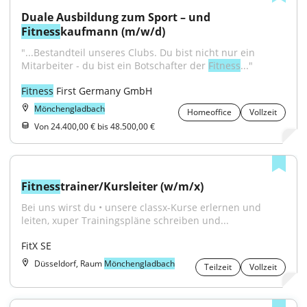
Duale Ausbildung zum Sport – und 
Fitness
kaufmann (m/w/d)
"...Bestandteil unseres Clubs. Du bist nicht nur ein 
Mitarbeiter - du bist ein Botschafter der 
Fitness
..."
Fitness
 First Germany GmbH
Mönchengladbach
Homeoffice
Vollzeit
Von 24.400,00 € bis 48.500,00 €
Fitness
trainer/Kursleiter (w/m/x)
Bei uns wirst du • unsere classx-Kurse erlernen und 
leiten, xuper Trainingspläne schreiben und...
FitX SE
Düsseldorf, Raum
Mönchengladbach
Teilzeit
Vollzeit