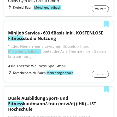
Golds Gym RSG Group GmbH
Krefeld, Raum
Mönchengladbach
Vollzeit
Minijob Service - 603 €Basis inkl. KOSTENLOSE 
Fitness
studio-Nutzung
"...des Niederrheins, zwischen Düsseldorf und 
Mönchengladbach
, bietet die Asia Therme ihren Gästen 
Entspannung..."
Asia Therme Wellness Spa GmbH
Korschenbroich, Raum
Mönchengladbach
Teilzeit
Duale Ausbildung Sport- und 
Fitness
kaufmann/-frau (m/w/d) (IHK) – IST 
Hochschule