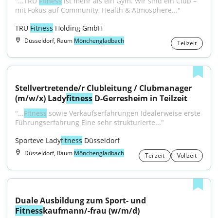
"...TRU 
Fitness
 ist mehr als ein Gym. Wir sind ein Club – 
mit Fokus auf Community, Health & Atmosphere..."
TRU 
Fitness
 Holding GmbH
Düsseldorf, Raum
Mönchengladbach
Teilzeit
Stellvertretende/r Clubleitung / Clubmanager 
(m/w/x) Lady
fitness
 D-Gerresheim in Teilzeit
"...
Fitness
 sowie Verkaufserfahrungen Idealerweise erste 
Führungserfahrung Eine sehr strukturierte..."
Sporteve Lady
fitness
 Düsseldorf
Düsseldorf, Raum
Mönchengladbach
Teilzeit
Vollzeit
Duale Ausbildung zum Sport- und 
Fitness
kaufmann/-frau (w/m/d)