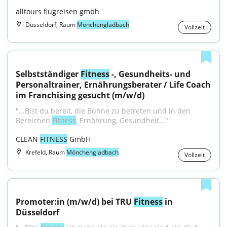
alltours flugreisen gmbh
Düsseldorf, Raum
Mönchengladbach
Vollzeit
Selbstständiger 
Fitness
 -, Gesundheits- und 
Personaltrainer, Ernährungsberater / Life Coach 
im Franchising gesucht (m/w/d)
"...Bist du bereit, die Bühne zu betreten und in den 
Bereichen 
Fitness
, Ernährung, Gesundheit..."
CLEAN 
FITNESS
 GmbH
Krefeld, Raum
Mönchengladbach
Vollzeit
Promoter:in (m/w/d) bei TRU 
Fitness
 in 
Düsseldorf