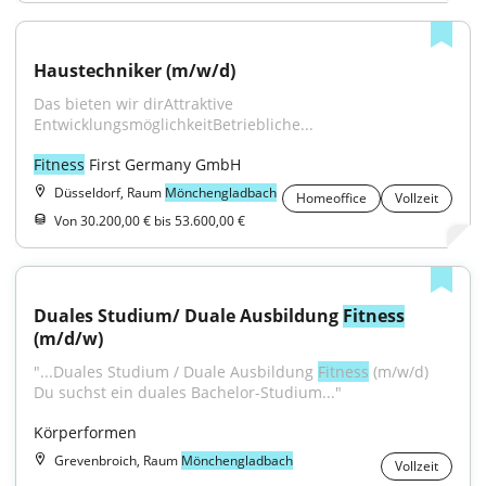
Haustechniker (m/w/d)
Das bieten wir dirAttraktive 
EntwicklungsmöglichkeitBetriebliche...
Fitness
 First Germany GmbH
Düsseldorf, Raum
Mönchengladbach
Homeoffice
Vollzeit
Von 30.200,00 € bis 53.600,00 €
Duales Studium/ Duale Ausbildung 
Fitness
(m/d/w)
"...Duales Studium / Duale Ausbildung 
Fitness
 (m/w/d) 
Du suchst ein duales Bachelor-Studium..."
Körperformen
Grevenbroich, Raum
Mönchengladbach
Vollzeit