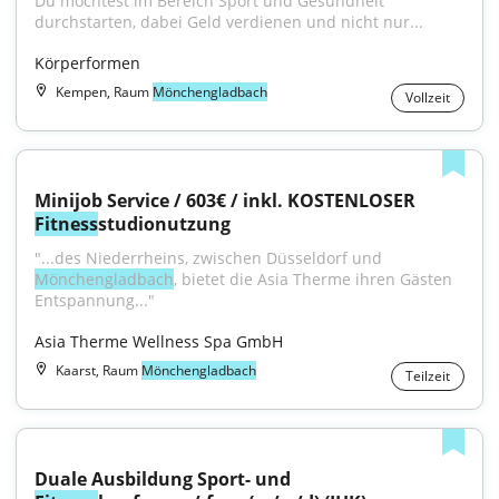
Du möchtest im Bereich Sport und Gesundheit 
durchstarten, dabei Geld verdienen und nicht nur...
Körperformen
Kempen, Raum
Mönchengladbach
Vollzeit
Minijob Service / 603€ / inkl. KOSTENLOSER 
Fitness
studionutzung
"...des Niederrheins, zwischen Düsseldorf und 
Mönchengladbach
, bietet die Asia Therme ihren Gästen 
Entspannung..."
Asia Therme Wellness Spa GmbH
Kaarst, Raum
Mönchengladbach
Teilzeit
Duale Ausbildung Sport- und 