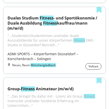
Duales Studium 
Fitness
- und Sportökonomie / 
Duale Ausbildung 
Fitness
kauffrau/mann 
(m/w/d)
"...Studenten/Studentinnen und/oder duale 
Auszubildende für unser Körperformen 
Fitness
 EMS-
Studio in Düsseldorf Benrath..."
ADMI SPORTS – Körperformen Düsseldorf – 
Korschenbroich – Solingen
Neuss, Raum
Mönchengladbach
Vollzeit
Group-
Fitness
 Animateur (m/w/d)
"...Das bringst Du dafür mit - Lizenz als Group 
Fitness
Instructor und/oder fundierte Erfahrung im 
Unterrichten..."