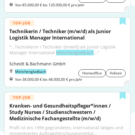
Von 85.000,00 € bis 120.000,00 € pro Jahr
TOP-JOB
Technikerin / Techniker (m/w/d) als Junior 
Logistik Manager International
"...Technikerin / Techniker (m/w/d) als Junior Logistik 
Manager International 
Mönchengladbach
..."
Scheidt & Bachmann GmbH
Mönchengladbach
Homeoffice
Vollzeit
Von 38.000,00 € bis 48.000,00 € pro Jahr
TOP-JOB
Kranken- und Gesundheitspfleger*innen / 
Study Nurses / Studienschwestern / 
Medizinische Fachangestellte (m/w/d)
Profil ist ein 1999 gegründetes, international tätiges und 
renommiertes Auftragsforschungsinstitut...