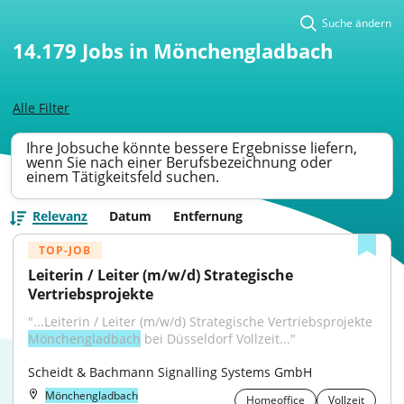
Suche ändern
14.179
Jobs in Mönchengladbach
Alle Filter
Ihre Jobsuche könnte bessere Ergebnisse liefern,
wenn Sie nach einer Berufsbezeichnung oder
einem Tätigkeitsfeld suchen.
Relevanz
Datum
Entfernung
TOP-JOB
Leiterin / Leiter (m/w/d) Strategische 
Vertriebsprojekte
"...Leiterin / Leiter (m/w/d) Strategische Vertriebsprojekte 
Mönchengladbach
 bei Düsseldorf Vollzeit..."
Scheidt & Bachmann Signalling Systems GmbH
Mönchengladbach
Homeoffice
Vollzeit