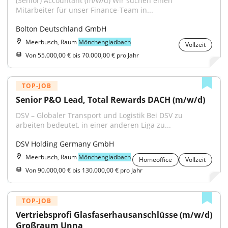
(Senior) Accountant (m/w/d) Wir suchen einen 
Mitarbeiter für unser Finance-Team in...
Bolton Deutschland GmbH
Meerbusch, Raum
Mönchengladbach
Vollzeit
Von 55.000,00 € bis 70.000,00 € pro Jahr
TOP-JOB
Senior P&O Lead, Total Rewards DACH (m/w/d)
DSV – Globaler Transport und Logistik Bei DSV zu 
arbeiten bedeutet, in einer anderen Liga zu...
DSV Holding Germany GmbH
Meerbusch, Raum
Mönchengladbach
Homeoffice
Vollzeit
Von 90.000,00 € bis 130.000,00 € pro Jahr
TOP-JOB
Vertriebsprofi Glasfaserhausanschlüsse (m/w/d) 
Großraum Unna