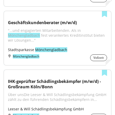
Geschäftskundenberater (m/w/d)
"...und engagierten Mitarbeitenden. Als in 
Mönchengladbach
 fest verankertes Kreditinstitut bieten 
wir Lösungen..."
Stadtsparkasse 
Mönchengladbach
Mönchengladbach
Vollzeit
IHK-geprüfter Schädlingsbekämpfer (m/w/d) - 
Großraum Köln/Bonn
Über unsDie Leeser & Will Schädlingsbekämpfung GmbH 
zählt zu den führenden Schädlingsbekämpfern in...
Leeser & Will Schädlingsbekämpfung GmbH