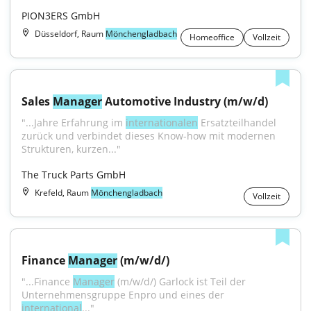
PION3ERS GmbH
Düsseldorf, Raum
Mönchengladbach
Homeoffice
Vollzeit
Sales 
Manager
 Automotive Industry (m/w/d)
"...Jahre Erfahrung im 
internationalen
 Ersatzteilhandel 
zurück und verbindet dieses Know-how mit modernen 
Strukturen, kurzen..."
The Truck Parts GmbH
Krefeld, Raum
Mönchengladbach
Vollzeit
Finance 
Manager
 (m/w/d/)
"...Finance 
Manager
 (m/w/d/) Garlock ist Teil der 
Unternehmensgruppe Enpro und eines der 
international
..."