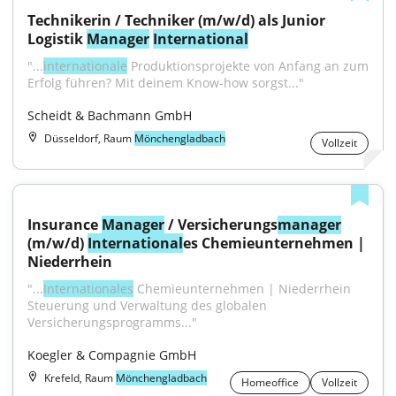
Technikerin / Techniker (m/w/d) als Junior 
Logistik 
Manager
International
"...
internationale
 Produktionsprojekte von Anfang an zum 
Erfolg führen? Mit deinem Know-how sorgst..."
Scheidt & Bachmann GmbH
Düsseldorf, Raum
Mönchengladbach
Vollzeit
Insurance 
Manager
 / Versicherungs
manager
(m/w/d) 
International
es Chemieunternehmen | 
Niederrhein
"...
Internationales
 Chemieunternehmen | Niederrhein 
Steuerung und Verwaltung des globalen 
Versicherungsprogramms..."
Koegler & Compagnie GmbH
Krefeld, Raum
Mönchengladbach
Homeoffice
Vollzeit