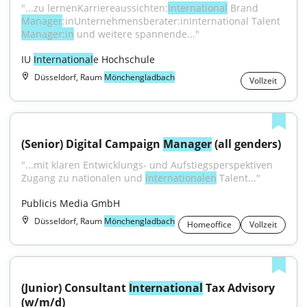
"...zu lernenKarriereaussichten:
International
 Brand 
Manager
:inUnternehmensberater:inInternational Talent 
Manager:in
 und weitere spannende..."
IU 
International
e Hochschule
Düsseldorf, Raum
Mönchengladbach
Vollzeit
(Senior) Digital Campaign 
Manager
 (all genders)
"...mit klaren Entwicklungs- und Aufstiegsperspektiven 
Zugang zu nationalen und 
internationalen
 Talent..."
Publicis Media GmbH
Düsseldorf, Raum
Mönchengladbach
Homeoffice
Vollzeit
(Junior) Consultant 
International
 Tax Advisory 
(w/m/d)