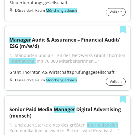
Steuerberatungsgesellschaft
Düsseldorf, Raum
Mönchengladbach
Vollzeit
Manager
 Audit & Assurance – Financial Audit/ 
ESG (m/w/d)
"...Standorten und als Teil des Netzwerks Grant Thornton 
International
 mit 76.000 Mitarbeiterinnen..."
Grant Thornton AG Wirtschaftsprüfungsgesellschaft
Düsseldorf, Raum
Mönchengladbach
Vollzeit
Senior Paid Media 
Manager
 Digital Advertising 
(mensch)
"...und auch Stärke eines des größten 
internationalen
Kommunikationsnetzwerke. Bei uns wird Kreativität..."