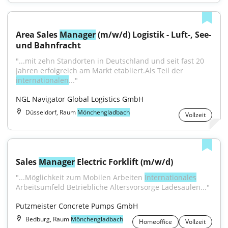
Area Sales 
Manager
 (m/w/d) Logistik - Luft-, See- 
und Bahnfracht
"...mit zehn Standorten in Deutschland und seit fast 20 
Jahren erfolgreich am Markt etabliert.Als Teil der 
internationalen
..."
NGL Navigator Global Logistics GmbH
Düsseldorf, Raum
Mönchengladbach
Vollzeit
Sales 
Manager
 Electric Forklift (m/w/d)
"...Möglichkeit zum Mobilen Arbeiten 
Internationales
Arbeitsumfeld Betriebliche Altersvorsorge Ladesäulen..."
Putzmeister Concrete Pumps GmbH
Bedburg, Raum
Mönchengladbach
Homeoffice
Vollzeit