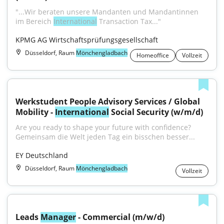
"...Wir beraten unsere Mandanten und Mandantinnen 
im Bereich 
International
 Transaction Tax..."
KPMG AG Wirtschaftsprüfungsgesellschaft
Düsseldorf, Raum
Mönchengladbach
Homeoffice
Vollzeit
Werkstudent People Advisory Services / Global 
Mobility - 
International
 Social Security (w/m/d)
Are you ready to shape your future with confidence?
Gemeinsam die Welt jeden Tag ein bisschen besser...
EY Deutschland
Düsseldorf, Raum
Mönchengladbach
Vollzeit
Leads 
Manager
 - Commercial (m/w/d)