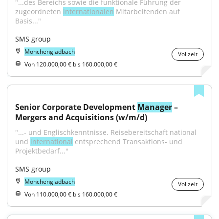
"...des Bereichs sowie die funktionale Führung der 
zugeordneten 
internationalen
 Mitarbeitenden auf 
Basis..."
SMS group
Mönchengladbach
Vollzeit
Von 120.000,00 € bis 160.000,00 €
Senior Corporate Development 
Manager
 – 
Mergers and Acquisitions (w/m/d)
"...‑ und Englischkenntnisse. Reisebereitschaft national 
und 
international
 entsprechend Transaktions- und 
Projektbedarf..."
SMS group
Mönchengladbach
Vollzeit
Von 110.000,00 € bis 160.000,00 €