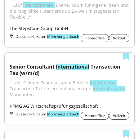
"...auf 
internationaler
 Ebene. Raum für eigene Ideen und 
die Möglichkeit Standards EMEA-weit mitzugestalten. 
Flexible..."
The Stepstone Group GmbH
Dusseldorf, Raum
Mönchengladbach
Homeoffice
Vollzeit
Senior Consultant 
International
 Transaction 
Tax (w/m/d)
"...mit Deinem Team aus dem Bereich 
International
Transaction Tax unsere nationalen und 
internationalen
Mandanten..."
KPMG AG Wirtschaftsprüfungsgesellschaft
Düsseldorf, Raum
Mönchengladbach
Homeoffice
Vollzeit