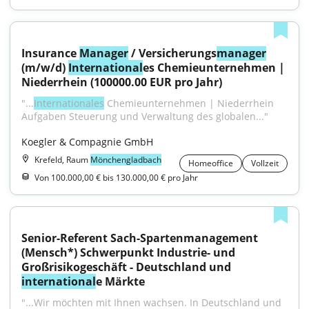
Insurance 
Manager
 / Versicherungs
manager
(m/w/d) 
International
es Chemieunternehmen | 
Niederrhein (100000.00 EUR pro Jahr)
"...
Internationales
 Chemieunternehmen | Niederrhein 
Aufgaben Steuerung und Verwaltung des globalen..."
Koegler & Compagnie GmbH
Krefeld, Raum
Mönchengladbach
Homeoffice
Vollzeit
Von 100.000,00 € bis 130.000,00 € pro Jahr
Senior-Referent Sach-Spartenmanagement 
(Mensch*) Schwerpunkt Industrie- und 
Großrisikogeschäft - Deutschland und 
international
e Märkte
"...Wir möchten mit Ihnen wachsen. In Deutschland und 