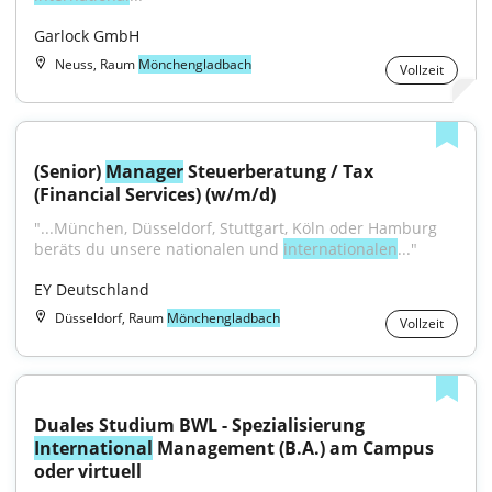
Garlock GmbH
Neuss, Raum
Mönchengladbach
Vollzeit
(Senior) 
Manager
 Steuerberatung / Tax 
(Financial Services) (w/m/d)
"...München, Düsseldorf, Stuttgart, Köln oder Hamburg 
beräts du unsere nationalen und 
internationalen
..."
EY Deutschland
Düsseldorf, Raum
Mönchengladbach
Vollzeit
Duales Studium BWL - Spezialisierung 
International
 Management (B.A.) am Campus 
oder virtuell