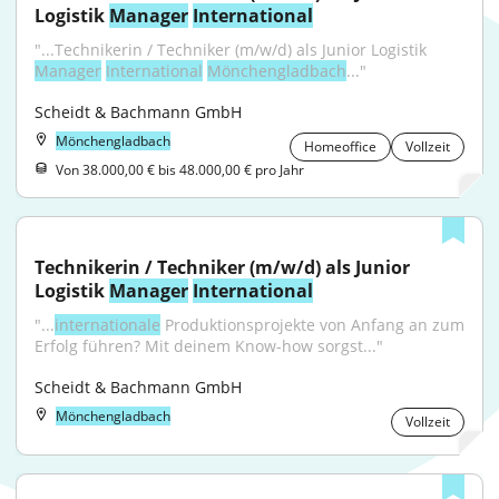
Logistik 
Manager
International
"...Technikerin / Techniker (m/w/d) als Junior Logistik 
Manager
International
Mönchengladbach
..."
Scheidt & Bachmann GmbH
Mönchengladbach
Homeoffice
Vollzeit
Von 38.000,00 € bis 48.000,00 € pro Jahr
Technikerin / Techniker (m/w/d) als Junior 
Logistik 
Manager
International
"...
internationale
 Produktionsprojekte von Anfang an zum 
Erfolg führen? Mit deinem Know-how sorgst..."
Scheidt & Bachmann GmbH
Mönchengladbach
Vollzeit