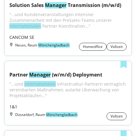
Solution Sales 
Manager
 Transmission (m/w/d)
"...und Kundenveranstaltungen Intensive 
Zusammenarbeit mit den PreSales-Teams unserer 
internationalen
 Partner Koordination..."
CANCOM SE
Neuss, Raum
Mönchengladbach
Homeoffice
Vollzeit
Partner 
Manager
 (w/m/d) Deployment
"...und 
internationalen
 Infrastruktur-Partnern vertraglich 
vereinbarten Maßnahmen, autarke Überwachung von 
Projektabläufen..."
1&1
Düsseldorf, Raum
Mönchengladbach
Vollzeit