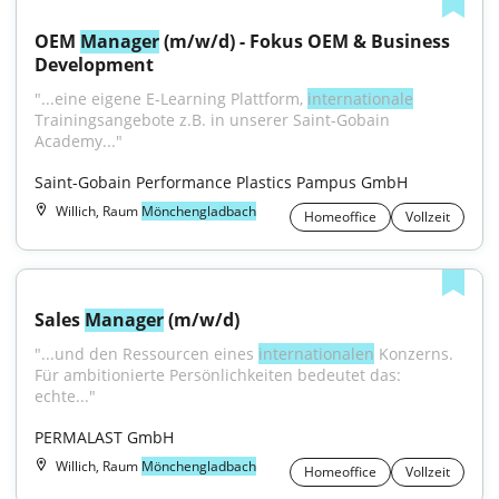
OEM 
Manager
 (m/w/d) - Fokus OEM & Business 
Development
"...eine eigene E-Learning Plattform, 
internationale
Trainingsangebote z.B. in unserer Saint-Gobain 
Academy..."
Saint-Gobain Performance Plastics Pampus GmbH
Willich, Raum
Mönchengladbach
Homeoffice
Vollzeit
Sales 
Manager
 (m/w/d)
"...und den Ressourcen eines 
internationalen
 Konzerns. 
Für ambitionierte Persönlichkeiten bedeutet das: 
echte..."
PERMALAST GmbH
Willich, Raum
Mönchengladbach
Homeoffice
Vollzeit