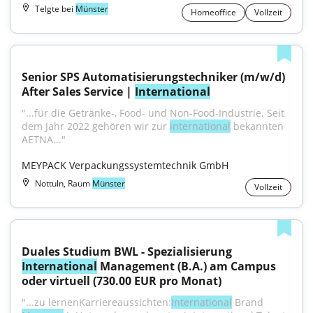
Telgte bei
Münster
Homeoffice
Vollzeit
Senior SPS Automatisierungstechniker (m/w/d) 
After Sales Service | 
International
"...für die Getränke-, Food- und Non-Food-Industrie. Seit 
dem Jahr 2022 gehören wir zur 
international
 bekannten 
AETNA..."
MEYPACK Verpackungssystemtechnik GmbH
Nottuln, Raum
Münster
Vollzeit
Duales Studium BWL - Spezialisierung 
International
 Management (B.A.) am Campus 
oder virtuell (730.00 EUR pro Monat)
"...zu lernenKarriereaussichten:
International
 Brand 