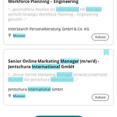
Workforce Planning – Engineering
"...geschaffene Position als 
International
 HR 
Manager
(w/m/d) Strategic Workforce Planning – Engineering 
gesucht..."
InterSearch Personalberatung GmbH & Co. KG
Münster
Vollzeit
Senior Online Marketing 
Manager
 (m/w/d) - 
Jentschura 
International
 GmbH
"...Senior Online Marketing 
Manager
 (m/w/d) unbefristet 
Münster
 Die Jentschura 
International
..."
Jentschura 
International
 GmbH
Münster
Vollzeit