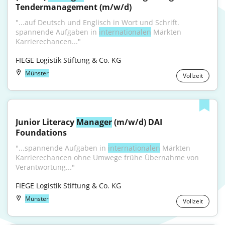
Tendermanagement (m/w/d)
"...auf Deutsch und Englisch in Wort und Schrift. 
spannende Aufgaben in 
internationalen
 Märkten 
Karrierechancen..."
FIEGE Logistik Stiftung & Co. KG
Münster
Vollzeit
Junior Literacy 
Manager
 (m/w/d) DAI 
Foundations
"...spannende Aufgaben in 
internationalen
 Märkten 
Karrierechancen ohne Umwege frühe Übernahme von 
Verantwortung..."
FIEGE Logistik Stiftung & Co. KG
Münster
Vollzeit