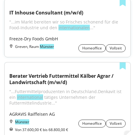
IT Inhouse Consultant (m/w/d)
"...im Markt bereiten wir so Frisches schonend für die 
Food-Industrie und den 
internationalen
..."
Freeze-Dry Foods GmbH
Greven, Raum
Münster
Homeoffice
Vollzeit
Berater Vertrieb Futtermittel Kälber Agrar / 
Landwirtschaft (m/w/d)
"...Futtermittelproduzenten in Deutschland.Denkavit ist 
ein 
international
 tätiges Unternehmen der 
Futtermittelindustrie..."
AGRAVIS Raiffeisen AG
Münster
Homeoffice
Vollzeit
Von 37.600,00 € bis 68.800,00 €