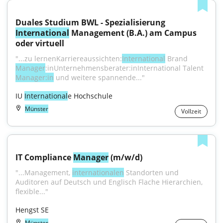
Duales Studium BWL - Spezialisierung 
International
 Management (B.A.) am Campus 
oder virtuell
"...zu lernenKarriereaussichten:
International
 Brand 
Manager
:inUnternehmensberater:inInternational Talent 
Manager:in
 und weitere spannende..."
IU 
International
e Hochschule
Münster
Vollzeit
IT Compliance 
Manager
 (m/w/d)
"...Management, 
internationalen
 Standorten und 
Auditoren auf Deutsch und Englisch Flache Hierarchien, 
flexible..."
Hengst SE
Münster