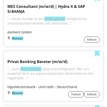
MES Consultant (m/w/d) | Hydra X & SAP 
S/4HANA
"...Unser Kunde ist ein 
international
 erfolgreiches 
Industrieunternehmen mit mehreren..."
element GmbH
Münster
Vollzeit
Privat Banking Berater (m/w/d)
"...auch 
international
 tätig und erfolgreich. Bei uns 
erwartet Dich ein paneuropäisches Unternehmen mit 
regionaler..."
HypoVereinsbank - UniCredit - Deutschland
Münster
Teilzeit
Vollzeit