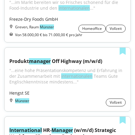
"...im Markt bereiten wir so Frisches schonend für die 
Food-Industrie und den 
internationalen
..."
Freeze-Dry Foods GmbH
Greven, Raum
Münster
Homeoffice
Vollzeit
Von 58.000,00 € bis 71.000,00 € pro Jahr
Produkt
manager
 Off Highway (m/w/d)
"...eine hohe Präsentationskompetenz und Erfahrung in 
der Zusammenarbeit mit 
internationalen
 Teams Gute 
Englischkenntnisse mindestens..."
Hengst SE
Münster
Vollzeit
International
 HR-
Manager
 (w/m/d) Strategic 