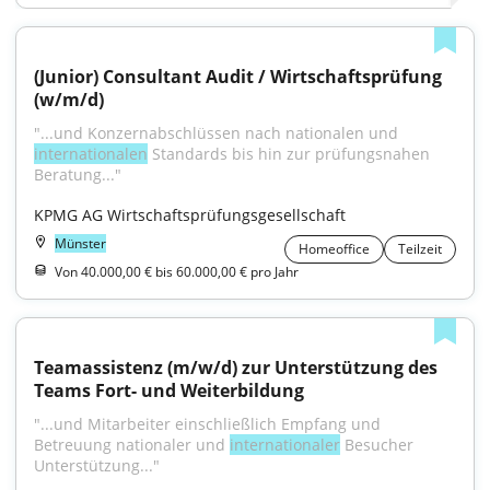
(Junior) Consultant Audit / Wirtschaftsprüfung 
(w/m/d)
"...und Konzernabschlüssen nach nationalen und 
internationalen
 Standards bis hin zur prüfungsnahen 
Beratung..."
KPMG AG Wirtschaftsprüfungsgesellschaft
Münster
Homeoffice
Teilzeit
Von 40.000,00 € bis 60.000,00 € pro Jahr
Teamassistenz (m/w/d) zur Unterstützung des 
Teams Fort- und Weiterbildung
"...und Mitarbeiter einschließlich Empfang und 
Betreuung nationaler und 
internationaler
 Besucher 
Unterstützung..."