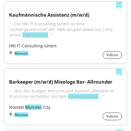
Kaufmännische Assistenz (m/w/d)
"...Die HRI IT-Consulting GmbH ist eine 
Tochtergesellschaft der H&R-Gruppe (www.hur.com), 
einem 
international
..."
HRI IT-Consulting GmbH
Münster
Vollzeit
Barkeeper (m/w/d) Mixologe Bar- Allrounder
"...ibis, ibis budget, Mercure und Novotel, allesamt im 
Franchise-Verhältnis mit dem 
internationalen
..."
Novotel 
Münster
 City
Münster
Vollzeit