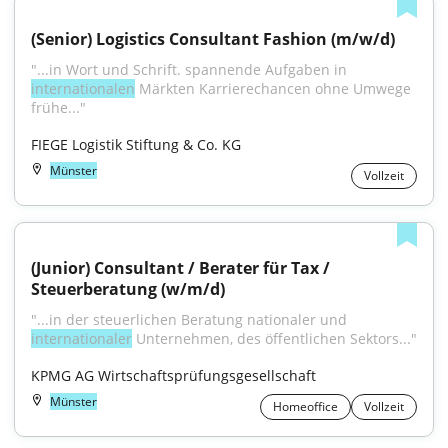
(Senior) Logistics Consultant Fashion (m/w/d)
"...in Wort und Schrift. spannende Aufgaben in 
internationalen
 Märkten Karrierechancen ohne Umwege 
frühe..."
FIEGE Logistik Stiftung & Co. KG
Münster
Vollzeit
(Junior) Consultant / Berater für Tax / 
Steuerberatung (w/m/d)
"...in der steuerlichen Beratung nationaler und 
internationaler
 Unternehmen, des öffentlichen Sektors..."
KPMG AG Wirtschaftsprüfungsgesellschaft
Münster
Homeoffice
Vollzeit