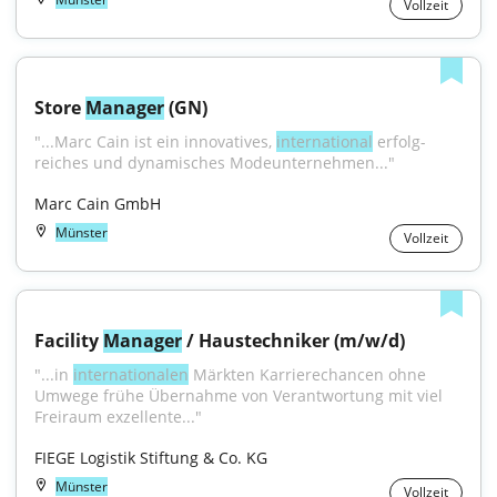
Vollzeit
Store 
Manager
 (GN)
"...Marc Cain ist ein innovatives, 
international
 erfolg­
reiches und dynami­sches Mode­unter­nehmen..."
Marc Cain GmbH
Münster
Vollzeit
Facility 
Manager
 / Haustechniker (m/w/d)
"...in 
internationalen
 Märkten Karrierechancen ohne 
Umwege frühe Übernahme von Verantwortung mit viel 
Freiraum exzellente..."
FIEGE Logistik Stiftung & Co. KG
Münster
Vollzeit