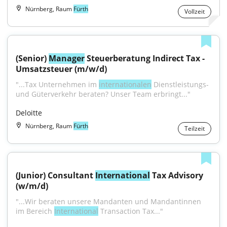
Nürnberg, Raum
Fürth
Vollzeit
(Senior) 
Manager
 Steuerberatung Indirect Tax - 
Umsatzsteuer (m/w/d)
"...Tax Unternehmen im 
internationalen
 Dienstleistungs- 
und Güterverkehr beraten? Unser Team erbringt..."
Deloitte
Nürnberg, Raum
Fürth
Teilzeit
(Junior) Consultant 
International
 Tax Advisory 
(w/m/d)
"...Wir beraten unsere Mandanten und Mandantinnen 
im Bereich 
International
 Transaction Tax..."