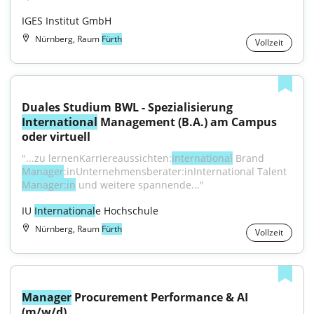
IGES Institut GmbH
Nürnberg, Raum
Fürth
Vollzeit
Duales Studium BWL - Spezialisierung 
International
 Management (B.A.) am Campus 
oder virtuell
"...zu lernenKarriereaussichten:
International
 Brand 
Manager
:inUnternehmensberater:inInternational Talent 
Manager:in
 und weitere spannende..."
IU 
International
e Hochschule
Nürnberg, Raum
Fürth
Vollzeit
Manager
 Procurement Performance & AI 
(m/w/d)