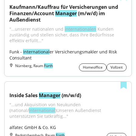
Kaufmann/Kauffrau für Versicherungen und 
Finanzen/Account 
Manager
 (m/w/d) im 
Außendienst
"...unserer nationalen und 
internationalen
 Kunden 
zuständig und stellen sicher, dass ihre Bedürfnisse 
effektiv erfüllt..."
Funk - 
International
er Versicherungsmakler und Risk 
Consultant
Nürnberg, Raum
Fürth
Homeoffice
Vollzeit
Inside Sales 
Manager
 (m/w/d)
"...und Akquisition von Neukunden 
(national/
international
)Unseren Außendienst 
unterstützen Sie tatkräftig..."
alfatec GmbH & Co. KG
Rednitzhembach, Raum
Fürth