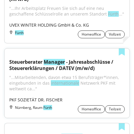
"...Ihr Arbeitsplatz Freuen Sie sich auf eine neu 
geschaffene Schlüsselrolle an unserem Standort 
Fürth
..."
UVEX WINTER HOLDING GmbH & Co. KG
Fürth
Homeoffice
Vollzeit
Steuerberater 
Manager
 - Jahresabschlüsse / 
Steuererklärungen / DATEV (m/w/d)
"...Mitarbeitenden, davon etwa 15 Berufsträger*innen, 
eingebunden in das 
internationale
 Netzwerk PKF mit 
weltweit ca..."
PKF SOZIETÄT DR. FISCHER
Nürnberg, Raum
Fürth
Homeoffice
Teilzeit