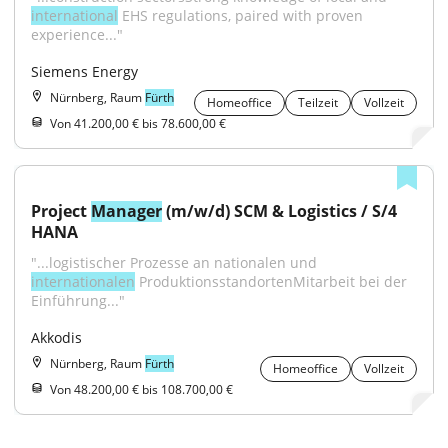
international
 EHS regulations, paired with proven 
experience..."
Siemens Energy
Nürnberg, Raum
Fürth
Homeoffice
Teilzeit
Vollzeit
Von 41.200,00 € bis 78.600,00 €
Project 
Manager
 (m/w/d) SCM & Logistics / S/4 
HANA
"...logistischer Prozesse an nationalen und 
internationalen
 ProduktionsstandortenMitarbeit bei der 
Einführung..."
Akkodis
Nürnberg, Raum
Fürth
Homeoffice
Vollzeit
Von 48.200,00 € bis 108.700,00 €