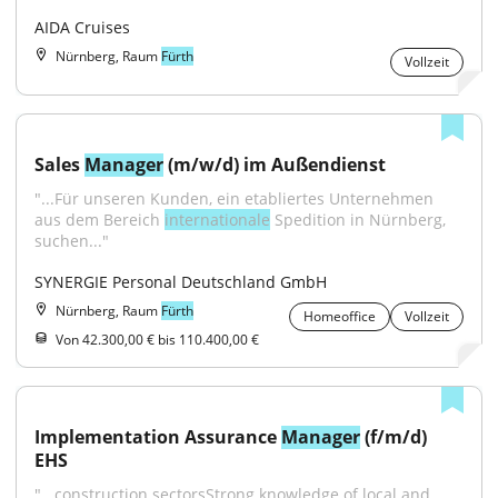
AIDA Cruises
Nürnberg, Raum
Fürth
Vollzeit
Sales 
Manager
 (m/w/d) im Außendienst
"...Für unseren Kunden, ein etabliertes Unternehmen 
aus dem Bereich 
internationale
 Spedition in Nürnberg, 
suchen..."
SYNERGIE Personal Deutschland GmbH
Nürnberg, Raum
Fürth
Homeoffice
Vollzeit
Von 42.300,00 € bis 110.400,00 €
Implementation Assurance 
Manager
 (f/m/d) 
EHS
"...construction sectorsStrong knowledge of local and 