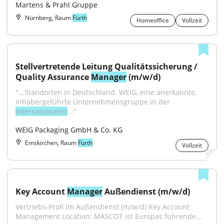
Martens & Prahl Gruppe
Nürnberg, Raum
Fürth
Homeoffice
Vollzeit
Stellvertretende Leitung Qualitätssicherung / 
Quality Assurance 
Manager
 (m/w/d)
"...Standorten in Deutschland. WEIG, eine anerkannte, 
inhabergeführte Unternehmensgruppe in der 
internationalen
..."
WEIG Packaging GmbH & Co. KG
Emskirchen, Raum
Fürth
Vollzeit
Key Account 
Manager
 Außendienst (m/w/d)
Vertriebs-Profi im Außendienst (m/w/d) Key Account 
Management Location: MASCOT ist Europas führende...