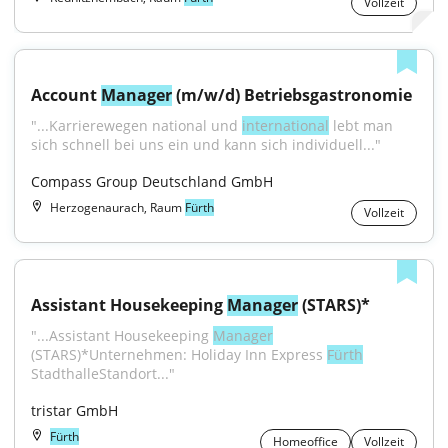
Vollzeit
Account 
Manager
 (m/w/d) Betriebsgastronomie
"...Karrierewegen national und 
international
 lebt man 
sich schnell bei uns ein und kann sich individuell..."
Compass Group Deutschland GmbH
Herzogenaurach, Raum
Fürth
Vollzeit
Assistant Housekeeping 
Manager
 (STARS)*
"...Assistant Housekeeping 
Manager
(STARS)*Unternehmen: Holiday Inn Express 
Fürth
StadthalleStandort..."
tristar GmbH
Fürth
Homeoffice
Vollzeit