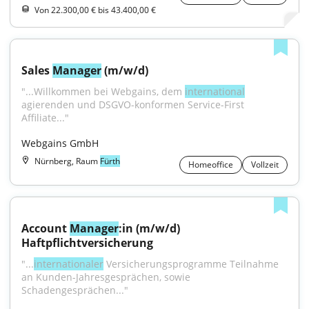
Von 22.300,00 € bis 43.400,00 €
Sales 
Manager
 (m/w/d)
"...Willkommen bei Webgains, dem 
international
agierenden und DSGVO-konformen Service-First 
Affiliate..."
Webgains GmbH
Nürnberg, Raum
Fürth
Homeoffice
Vollzeit
Account 
Manager
:in (m/w/d) 
Haftpflichtversicherung
"...
internationaler
 Versicherungsprogramme Teilnahme 
an Kunden-Jahresgesprächen, sowie 
Schadengesprächen..."