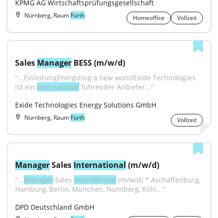
KPMG AG Wirtschaftsprüfungsgesellschaft
Nürnberg, Raum
Fürth
Homeoffice
Vollzeit
Sales 
Manager
 BESS (m/w/d)
"...EinleitungEnergizing a new worldExide Technologies 
ist ein 
international
 führender Anbieter..."
Exide Technologies Energy Solutions GmbH
Nürnberg, Raum
Fürth
Vollzeit
Manager
 Sales 
International
 (m/w/d)
"...
Manager
 Sales 
International
 (m/w/d) * Aschaffenburg, 
Hamburg, Berlin, München, Nürnberg, Köln..."
DPD Deutschland GmbH