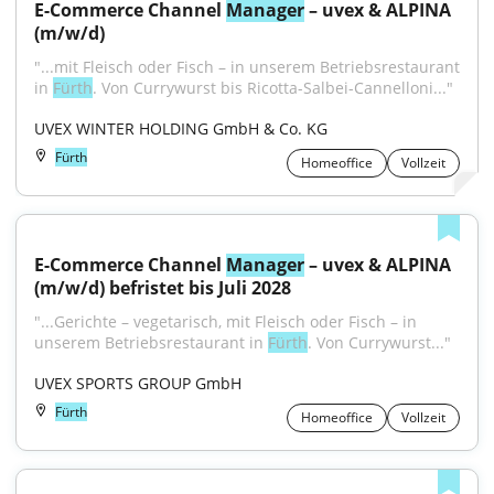
E-Commerce Channel 
Manager
 – uvex & ALPINA 
(m/w/d)
"...mit Fleisch oder Fisch – in unserem Betriebsrestaurant 
in 
Fürth
. Von Currywurst bis Ricotta-Salbei-Cannelloni..."
UVEX WINTER HOLDING GmbH & Co. KG
Fürth
Homeoffice
Vollzeit
E-Commerce Channel 
Manager
 – uvex & ALPINA 
(m/w/d) befristet bis Juli 2028
"...Gerichte – vegetarisch, mit Fleisch oder Fisch – in 
unserem Betriebsrestaurant in 
Fürth
. Von Currywurst..."
UVEX SPORTS GROUP GmbH
Fürth
Homeoffice
Vollzeit