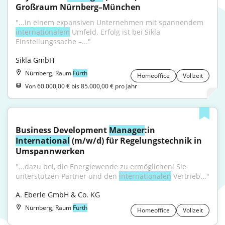
Großraum Nürnberg–München
"...in einem expansiven Unternehmen mit spannendem 
internationalem
 Umfeld. Erfolg ist bei Sikla 
Einstellungssache –..."
Sikla GmbH
Nürnberg, Raum
Fürth
Homeoffice
Vollzeit
Von 60.000,00 € bis 85.000,00 € pro Jahr
Business Development 
Manager
:in 
International
 (m/w/d) für Regelungstechnik in 
Umspannwerken
"...dazu bei, die Energiewende zu ermöglichen! Sie 
unterstützen Partner und den 
internationalen
 Vertrieb..."
A. Eberle GmbH & Co. KG
Nürnberg, Raum
Fürth
Homeoffice
Vollzeit