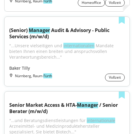
Nürnberg, Raum
Fürth
Homeoffice
Vollzeit
(Senior) 
Manager
 Audit & Advisory - Public 
Services (m/w/d)
"...Unsere vielseitigen und 
internationalen
 Mandate 
bieten Ihnen einen breiten und anspruchsvollen 
Verantwortungsbereich..."
Baker Tilly
Nürnberg, Raum
Fürth
Vollzeit
Senior Market Access & HTA-
Manager
 / Senior 
Berater (m/w/d)
"...und Beratungsdienstleistungen für 
internationale
Arzneimittel- und Medizinproduktehersteller 
spezialisiert. Sie bietet Biotech..."