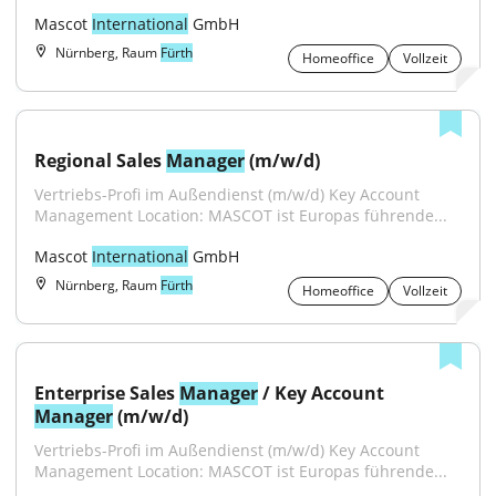
Mascot 
International
 GmbH
Nürnberg, Raum
Fürth
Homeoffice
Vollzeit
Regional Sales 
Manager
 (m/w/d)
Vertriebs-Profi im Außendienst (m/w/d) Key Account 
Management Location: MASCOT ist Europas führende...
Mascot 
International
 GmbH
Nürnberg, Raum
Fürth
Homeoffice
Vollzeit
Enterprise Sales 
Manager
 / Key Account 
Manager
 (m/w/d)
Vertriebs-Profi im Außendienst (m/w/d) Key Account 
Management Location: MASCOT ist Europas führende...