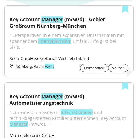
Key Account 
Manager
 (m/w/d) – Gebiet 
Großraum Nürnberg–München
"...Perspektiven in einem expansiven Unternehmen mit 
spannendem 
internationalem
 Umfeld. Erfolg ist bei 
Sikla..."
Sikla GmbH Sekretariat Vertrieb Inland
Nürnberg, Raum
Fürth
Homeoffice
Vollzeit
Key Account 
Manager
 (m/w/d) – 
Automatisierungstechnik
"...in einem innovativen, 
internationalen
 und 
technikbegeisterten Familienunternehmen. Key Account 
Manager
 (m/w/d)..."
Murrelektronik GmbH