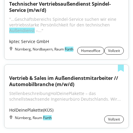
Technischer Vertriebsaußendienst Spindel-
Service (m/w/d)
"...Geschäftsbereichs Spindel-Service suchen wir eine 
vertriebsstarke Persönlichkeit für den technischen 
Außendienst
 –..."
kptec Service GmbH
Nürnberg, Nordbayern, Raum
Fürth
Homeoffice
Vollzeit
Vertrieb & Sales im Außendienstmitarbeiter // 
Automobilbranche (m/w/d)
StellenbeschreibungHolDeinePlakette – das 
schnellstwachsende Ingenieurbüro Deutschlands. Wir...
HolDeinePlakette(KÜS)
Nürnberg, Raum
Fürth
Vollzeit