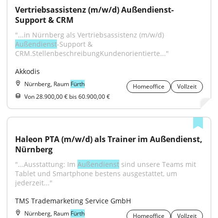
Vertriebsassistenz (m/w/d) Außendienst-
Support & CRM
"...in Nürnberg als Vertriebsassistenz (m/w/d) 
Außendienst
-Support & 
CRM.StellenbeschreibungKundenorientierte..."
Akkodis
Nürnberg, Raum
Fürth
Homeoffice
Vollzeit
Von 28.900,00 € bis 60.900,00 €
Haleon PTA (m/w/d) als Trainer im Außendienst, 
Nürnberg
"...Ausstattung: Im 
Außendienst
 sind unsere Teams mit 
Tablet und Smartphone bestens ausgestattet, um 
jederzeit..."
TMS Trademarketing Service GmbH
Nürnberg, Raum
Fürth
Homeoffice
Vollzeit