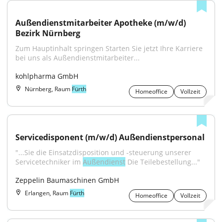
Außendienstmitarbeiter Apotheke (m/w/d) 
Bezirk Nürnberg
Zum Hauptinhalt springen Starten Sie jetzt Ihre Karriere 
bei uns als Außendienstmitarbeiter...
kohlpharma GmbH
Nürnberg, Raum
Fürth
Homeoffice
Vollzeit
Servicedisponent (m/w/d) Außendienstpersonal
"...Sie die Einsatzdisposition und -steuerung unserer 
Servicetechniker im 
Außendienst
 Die Teilebestellung..."
Zeppelin Baumaschinen GmbH
Erlangen, Raum
Fürth
Homeoffice
Vollzeit