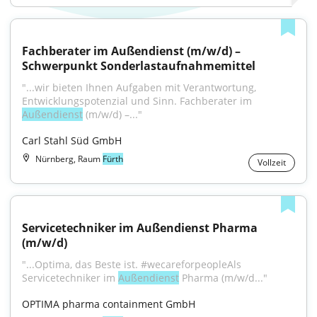
Fachberater im Außendienst (m/w/d) – 
Schwerpunkt Sonderlastaufnahmemittel
"...wir bieten Ihnen Aufgaben mit Verantwortung, 
Entwicklungspotenzial und Sinn. Fachberater im 
Außendienst
 (m/w/d) –..."
Carl Stahl Süd GmbH
Nürnberg, Raum
Fürth
Vollzeit
Servicetechniker im Außendienst Pharma 
(m/w/d)
"...Optima, das Beste ist. #wecareforpeopleAls 
Servicetechniker im 
Außendienst
 Pharma (m/w/d..."
OPTIMA pharma containment GmbH