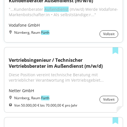
Kundenberater Außendienst (m/w/d)
"...Kundenberater 
Außendienst
 (m/w/d) Wer­de Vo­da­fo­ne-
Mar­ken­bot­schaf­ter:in • Als selbst­stän­di­ge:r..."
Vodafone GmbH
Nürnberg, Raum
Fürth
Vollzeit
Vertriebsingenieur / Technischer 
Vertriebsberater im Außendienst (m/w/d)
Diese Position vereint technische Beratung mit 
vertrieblicher Verantwortung im Vertriebsgebiet...
Netter GmbH
Nürnberg, Raum
Fürth
Vollzeit
Von 50.000,00 € bis 70.000,00 € pro Jahr