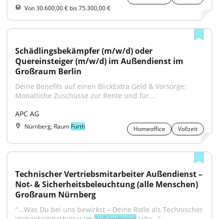
Von 30.600,00 € bis 75.300,00 €
Schädlingsbekämpfer (m/w/d) oder 
Quereinsteiger (m/w/d) im Außendienst im 
Großraum Berlin
Deine Benefits auf einen BlickExtra Geld & Vorsorge: 
Monatliche Zuschüsse zur Rente und für...
APC AG
Nürnberg, Raum
Fürth
Homeoffice
Vollzeit
Technischer Vertriebsmitarbeiter Außendienst – 
Not- & Sicherheitsbeleuchtung (alle Menschen) 
Großraum Nürnberg
"...Was Du bei uns bewirkst – Deine Rolle als Technischer 
Vertriebsmitarbeiter im 
Außendienst
 (alle..."