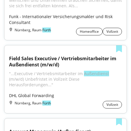
Menschen und Unternehmen brauchen Sicherheit, damit 
sie sich frei entfalten können. Als...
Funk - Internationaler Versicherungsmakler und Risk 
Consultant
Nürnberg, Raum
Fürth
Homeoffice
Vollzeit
Field Sales Executive / Vertriebsmitarbeiter im 
Außendienst (m/w/d)
"...Executive / Vertriebsmitarbeiter im 
Außendienst
(m/w/d) Unbefristet in Vollzeit Diese 
Herausforderungen..."
DHL Global Forwarding
Nürnberg, Raum
Fürth
Vollzeit