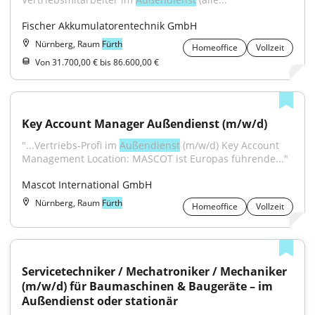
Fischer Akkumulatorentechnik GmbH
Nürnberg, Raum
Fürth
Homeoffice
Vollzeit
Von 31.700,00 € bis 86.600,00 €
Key Account Manager Außendienst (m/w/d)
"...Vertriebs-Profi im 
Außendienst
 (m/w/d) Key Account 
Management Location: MASCOT ist Europas führende..."
Mascot International GmbH
Nürnberg, Raum
Fürth
Homeoffice
Vollzeit
Servicetechniker / Mechatroniker / Mechaniker 
(m/w/d) für Baumaschinen & Baugeräte – im 
Außendienst oder stationär