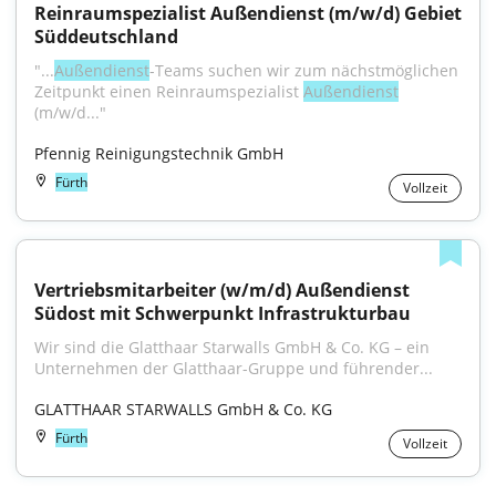
Reinraumspezialist Außendienst (m/w/d) Gebiet 
Süddeutschland
"...
Außendienst
-Teams suchen wir zum nächstmöglichen 
Zeitpunkt einen Reinraumspezialist 
Außendienst
(m/w/d..."
Pfennig Reinigungstechnik GmbH
Fürth
Vollzeit
Vertriebsmitarbeiter (w/m/d) Außendienst 
Südost mit Schwerpunkt Infrastrukturbau
Wir sind die Glatthaar Starwalls GmbH & Co. KG – ein 
Unternehmen der Glatthaar-Gruppe und führender...
GLATTHAAR STARWALLS GmbH & Co. KG
Fürth
Vollzeit