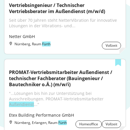
Vertriebsingenieur / Technischer 
Vertriebsberater im Außendienst (m/w/d)
Seit über 70 Jahren steht NetterVibration für innovative 
Lösungen in der Vibrations- und...
Netter GmbH
Nürnberg, Raum
Fürth
Vollzeit
PROMAT-Vertriebsmitarbeiter Außendienst / 
technischer Fachberater (Bauingenieur / 
Bautechniker o.Ä.) (m/w/i)
"...Lösungen bis hin zur Unterstützung bei 
Ausschreibungen. PROMAT-Vertriebsmitarbeiter 
Außendienst
..."
Etex Building Performance GmbH
Nürnberg, Erlangen, Raum
Fürth
Homeoffice
Vollzeit