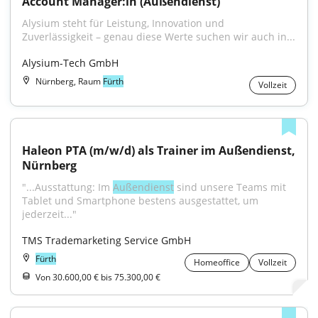
Account Manager:in (Außendienst)
Alysium steht für Leistung, Innovation und 
Zuverlässigkeit – genau diese Werte suchen wir auch in...
Alysium-Tech GmbH
Nürnberg, Raum
Fürth
Vollzeit
Haleon PTA (m/w/d) als Trainer im Außendienst, 
Nürnberg
"...Ausstattung: Im 
Außendienst
 sind unsere Teams mit 
Tablet und Smartphone bestens ausgestattet, um 
jederzeit..."
TMS Trademarketing Service GmbH
Fürth
Homeoffice
Vollzeit
Von 30.600,00 € bis 75.300,00 €