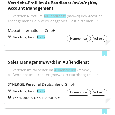
Vertriebs-Profi im Außendienst (m/w/d) Key 
Account Management
"...Vertriebs-Profi im 
Außendienst
 (m/w/d) Key Account 
Management Dein Vertriebsgebiet: Postleitzahlen..."
Mascot International GmbH
Nürnberg, Raum
Fürth
Homeoffice
Vollzeit
Sales Manager (m/w/d) im Außendienst
"...Vertriebsmitarbeiter im 
Außendienst
 (m/w/d), 
Außendienstmitarbeiter (m/w/d) in Nürnberg.Das..."
SYNERGIE Personal Deutschland GmbH
Nürnberg, Raum
Fürth
Homeoffice
Vollzeit
Von 42.300,00 € bis 110.400,00 €