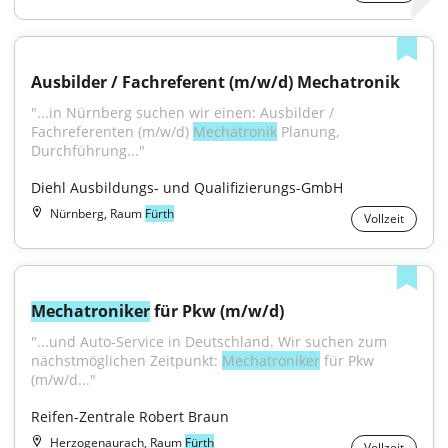
Ausbilder / Fachreferent (m/w/d) Mechatronik
"...in Nürnberg suchen wir einen: Ausbilder / 
Fachreferenten (m/w/d) 
Mechatronik
 Planung, 
Durchführung..."
Diehl Ausbildungs- und Qualifizierungs-GmbH
Nürnberg, Raum
Fürth
Vollzeit
Mechatroniker
 für Pkw (m/w/d)
"...und Auto-Service in Deutschland. Wir suchen zum 
nächstmöglichen Zeitpunkt: 
Mechatroniker
 für Pkw 
(m/w/d..."
Reifen-Zentrale Robert Braun
Herzogenaurach, Raum
Fürth
Vollzeit