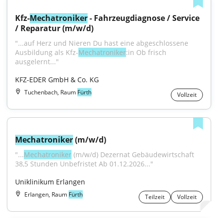
Kfz-
Mechatroniker
 - Fahrzeugdiagnose / Service 
/ Reparatur (m/w/d)
"...auf Herz und Nieren Du hast eine abgeschlossene 
Ausbildung als Kfz-
Mechatroniker
:in Ob frisch 
ausgelernt..."
KFZ-EDER GmbH & Co. KG
Tuchenbach, Raum
Fürth
Vollzeit
Mechatroniker
 (m/w/d)
"...
Mechatroniker
 (m/w/d) Dezernat Gebäudewirtschaft 
38,5 Stunden Unbefristet Ab 01.12.2026..."
Uniklinikum Erlangen
Erlangen, Raum
Fürth
Teilzeit
Vollzeit