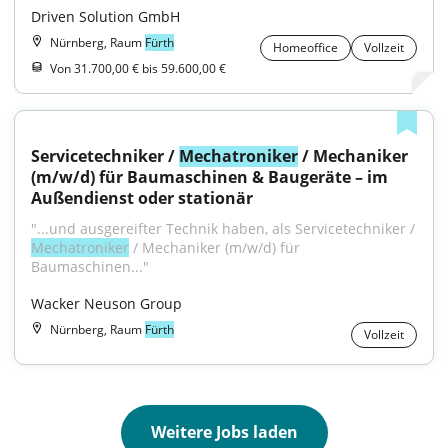
Driven Solution GmbH
Nürnberg, Raum
Fürth
Homeoffice
Vollzeit
Von 31.700,00 € bis 59.600,00 €
Servicetechniker / 
Mechatroniker
 / Mechaniker 
(m/w/d) für Baumaschinen & Baugeräte – im 
Außendienst oder stationär
"...und ausgereifter Technik haben, als Servicetechniker / 
Mechatroniker
 / Mechaniker (m/w/d) für 
Baumaschinen..."
Wacker Neuson Group
Nürnberg, Raum
Fürth
Vollzeit
Weitere Jobs laden