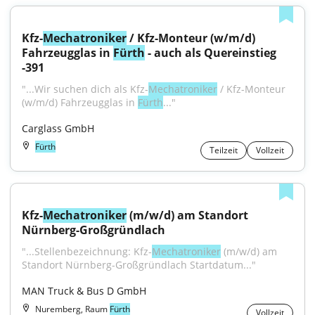
Kfz-
Mechatroniker
 / Kfz-Monteur (w/m/d) 
Fahrzeugglas in 
Fürth
 - auch als Quereinstieg 
-391
"...Wir suchen dich als Kfz-
Mechatroniker
 / Kfz-Monteur 
(w/m/d) Fahrzeugglas in 
Fürth
..."
Carglass GmbH
Fürth
Teilzeit
Vollzeit
Kfz-
Mechatroniker
 (m/w/d) am Standort 
Nürnberg-Großgründlach
"...Stellenbezeichnung: Kfz-
Mechatroniker
 (m/w/d) am 
Standort Nürnberg-Großgründlach Startdatum..."
MAN Truck & Bus D GmbH
Nuremberg, Raum
Fürth
Vollzeit