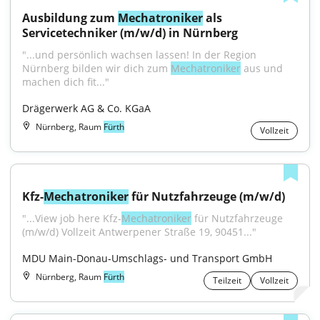
Ausbildung zum 
Mechatroniker
 als 
Servicetechniker (m/w/d) in Nürnberg
"...und persönlich wachsen lassen! In der Region 
Nürnberg bilden wir dich zum 
Mechatroniker
 aus und 
machen dich fit..."
Drägerwerk AG & Co. KGaA
Nürnberg, Raum
Fürth
Vollzeit
Kfz-
Mechatroniker
 für Nutzfahrzeuge (m/w/d)
"...View job here Kfz-
Mechatroniker
 für Nutzfahrzeuge 
(m/w/d) Vollzeit Antwerpener Straße 19, 90451..."
MDU Main-Donau-Umschlags- und Transport GmbH
Nürnberg, Raum
Fürth
Teilzeit
Vollzeit