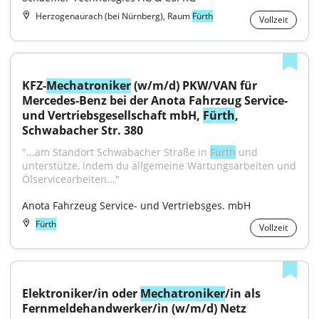
Herzogenaurach (bei Nürnberg), Raum
Fürth
Vollzeit
KFZ-
Mechatroniker
 (w/m/d) PKW/VAN für 
Mercedes-Benz bei der Anota Fahrzeug Service- 
und Vertriebsgesellschaft mbH, 
Fürth
, 
Schwabacher Str. 380
"...am Standort Schwabacher Straße in 
Fürth
 und 
unterstütze, indem du allgemeine Wartungsarbeiten und 
Ölservicearbeiten..."
Anota Fahrzeug Service- und Vertriebsges. mbH
Fürth
Vollzeit
Elektroniker/in oder 
Mechatroniker
/in als 
Fernmeldehandwerker/in (w/m/d) Netz