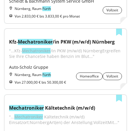
Scheidt & Bachmann System Service GmbH
Nürnberg, Raum
Fürth
Vollzeit
Von 2.833,00 € bis 3.833,00 € pro Monat
Kfz-
Mechatroniker
/in PKW (m/w/d) Nürnberg
"...Kfz-
Mechatroniker
/in PKW (m/w/d) NürnbergErgreifen 
Sie Ihre ChanceSie haben Benzin im Blut..."
Auto-Scholz Gruppe
Nürnberg, Raum
Fürth
Homeoffice
Vollzeit
Von 27.000,00 € bis 50.300,00 €
Mechatroniker
 Kältetechnik (m/w/d)
"...
Mechatroniker
 Kältetechnik (m/w/d) 
Einsatzort:NürnbergArt(en) der Anstellung:VollzeitMit..."