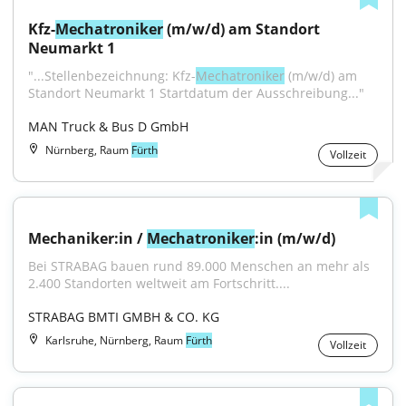
Kfz-
Mechatroniker
 (m/w/d) am Standort 
Neumarkt 1
"...Stellenbezeichnung: Kfz-
Mechatroniker
 (m/w/d) am 
Standort Neumarkt 1 Startdatum der Ausschreibung..."
MAN Truck & Bus D GmbH
Nürnberg, Raum
Fürth
Vollzeit
Mechaniker:in / 
Mechatroniker
:in (m/w/d)
Bei STRABAG bauen rund 89.000 Menschen an mehr als 
2.400 Standorten weltweit am Fortschritt....
STRABAG BMTI GMBH & CO. KG
Karlsruhe, Nürnberg, Raum
Fürth
Vollzeit