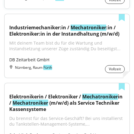
Industriemechaniker:in / 
Mechatroniker
:in / 
Elektroniker:in in der Instandhaltung (m/w/d)
Mit deinem Team bist du für die Wartung und 
Instandsetzung unserer Züge zuständig Du beseitigst...
DB Zeitarbeit GmbH
Nürnberg, Raum
Fürth
Vollzeit
Elektronikerin / Elektroniker / 
Mechatroniker
in 
/ 
Mechatroniker
 (m/w/d) als Service Techniker 
Kassensysteme
Du brennst für das Service-Geschäft? Bei uns installierst 
du Tankstellen-Management-Systeme,...