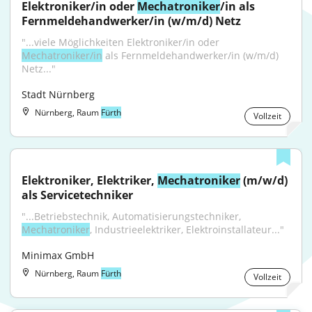
Elektroniker/in oder 
Mechatroniker
/in als 
Fernmeldehandwerker/in (w/m/d) Netz
"...viele Möglichkeiten Elektroniker/in oder 
Mechatroniker/in
 als Fernmeldehandwerker/in (w/m/d) 
Netz..."
Stadt Nürnberg
Nürnberg, Raum
Fürth
Vollzeit
Elektroniker, Elektriker, 
Mechatroniker
 (m/w/d) 
als Servicetechniker
"...Betriebstechnik, Automatisierungstechniker, 
Mechatroniker
, Industrieelektriker, Elektroinstallateur..."
Minimax GmbH
Nürnberg, Raum
Fürth
Vollzeit