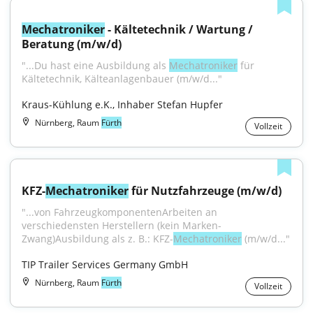
Mechatroniker
 - Kältetechnik / Wartung / 
Beratung (m/w/d)
"...Du hast eine Ausbildung als 
Mechatroniker
 für 
Kältetechnik, Kälteanlagenbauer (m/w/d..."
Kraus-Kühlung e.K., Inhaber Stefan Hupfer
Nürnberg, Raum
Fürth
Vollzeit
KFZ-
Mechatroniker
 für Nutzfahrzeuge (m/w/d)
"...von FahrzeugkomponentenArbeiten an 
verschiedensten Herstellern (kein Marken-
Zwang)Ausbildung als z. B.: KFZ-
Mechatroniker
 (m/w/d..."
TIP Trailer Services Germany GmbH
Nürnberg, Raum
Fürth
Vollzeit