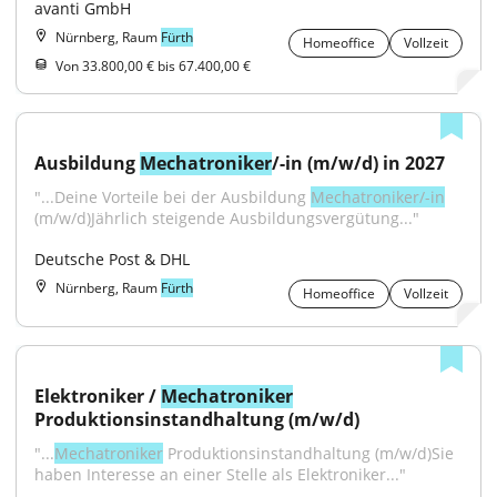
avanti GmbH
Nürnberg, Raum
Fürth
Homeoffice
Vollzeit
Von 33.800,00 € bis 67.400,00 €
Ausbildung 
Mechatroniker
/-in (m/w/d) in 2027
"...Deine Vorteile bei der Ausbildung 
Mechatroniker/-in
(m/w/d)Jährlich steigende Ausbildungsvergütung..."
Deutsche Post & DHL
Nürnberg, Raum
Fürth
Homeoffice
Vollzeit
Elektroniker / 
Mechatroniker
Produktionsinstandhaltung (m/w/d)
"...
Mechatroniker
 Produktionsinstandhaltung (m/w/d)Sie 
haben Interesse an einer Stelle als Elektroniker..."