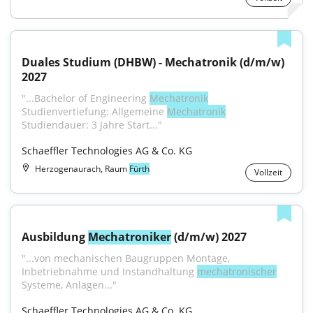
Duales Studium (DHBW) - Mechatronik (d/m/w) 
2027
"...Bachelor of Engineering 
Mechatronik
Studienvertiefung: Allgemeine 
Mechatronik
Studiendauer: 3 Jahre Start..."
Schaeffler Technologies AG & Co. KG
Herzogenaurach, Raum
Fürth
Vollzeit
Ausbildung 
Mechatroniker
 (d/m/w) 2027
"...von mechanischen Baugruppen Montage, 
Inbetriebnahme und Instandhaltung 
mechatronischer
Systeme, Anlagen..."
Schaeffler Technologies AG & Co. KG