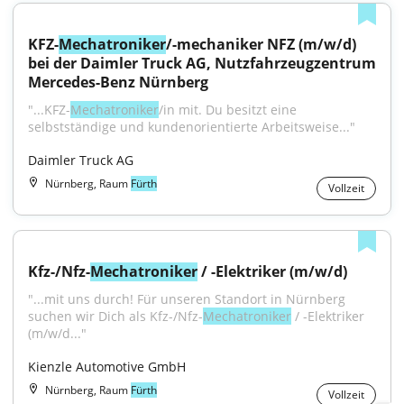
KFZ-
Mechatroniker
/-mechaniker NFZ (m/w/d) 
bei der Daimler Truck AG, Nutzfahrzeugzentrum 
Mercedes-Benz Nürnberg
"...KFZ-
Mechatroniker
/in mit. Du besitzt eine 
selbstständige und kundenorientierte Arbeitsweise..."
Daimler Truck AG
Nürnberg, Raum
Fürth
Vollzeit
Kfz-/Nfz-
Mechatroniker
 / -Elektriker (m/w/d)
"...mit uns durch! Für unseren Standort in Nürnberg 
suchen wir Dich als Kfz-/Nfz-
Mechatroniker
 / -Elektriker 
(m/w/d..."
Kienzle Automotive GmbH
Nürnberg, Raum
Fürth
Vollzeit