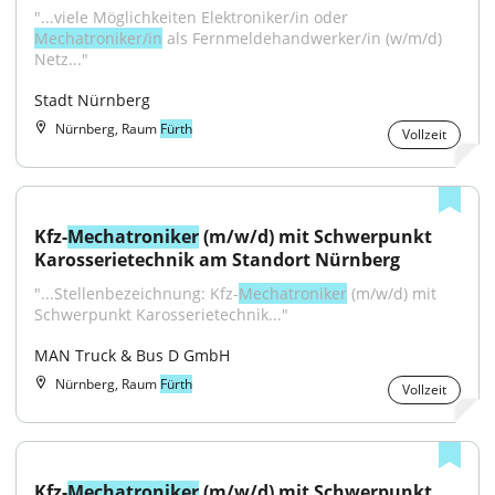
"...viele Möglichkeiten Elektroniker/in oder 
Mechatroniker/in
 als Fernmeldehandwerker/in (w/m/d) 
Netz..."
Stadt Nürnberg
Nürnberg, Raum
Fürth
Vollzeit
Kfz-
Mechatroniker
 (m/w/d) mit Schwerpunkt 
Karosserietechnik am Standort Nürnberg
"...Stellenbezeichnung: Kfz-
Mechatroniker
 (m/w/d) mit 
Schwerpunkt Karosserietechnik..."
MAN Truck & Bus D GmbH
Nürnberg, Raum
Fürth
Vollzeit
Kfz-
Mechatroniker
 (m/w/d) mit Schwerpunkt 