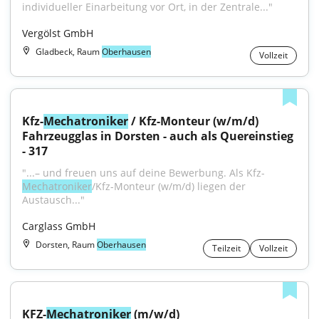
individueller Einarbeitung vor Ort, in der Zentrale..."
Vergölst GmbH
Gladbeck, Raum
Oberhausen
Vollzeit
Kfz-
Mechatroniker
 / Kfz-Monteur (w/m/d) 
Fahrzeugglas in Dorsten - auch als Quereinstieg 
- 317
"...– und freuen uns auf deine Bewerbung. Als Kfz-
Mechatroniker
/Kfz-Monteur (w/m/d) liegen der 
Austausch..."
Carglass GmbH
Dorsten, Raum
Oberhausen
Teilzeit
Vollzeit
KFZ-
Mechatroniker
 (m/w/d)