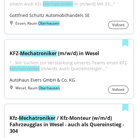
eine/n Audi Kfz-
Mechatroniker
/in (m/w/d) Mit 33..."
Gottfried Schultz Automobilhandels SE
Essen, Raum
Oberhausen
Vollzeit
KFZ-
Mechatroniker
 (m/w/d) in Wesel
"...Wir suchen zur Verstärkung unseres Teams einen KFZ-
Mechatroniker
 (m/w/d). Auch Quereinsteiger..."
Autohaus Evers GmbH & Co. KG
Wesel, Raum
Oberhausen
Vollzeit
Kfz-
Mechatroniker
 / Kfz-Monteur (w/m/d) 
Fahrzeugglas in Wesel - auch als Quereinstieg - 
304