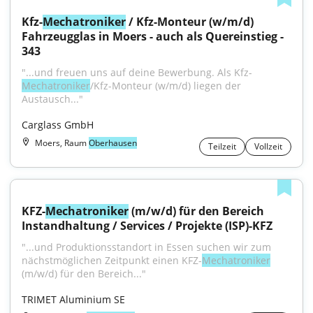
Kfz-
Mechatroniker
 / Kfz-Monteur (w/m/d) 
Fahrzeugglas in Moers - auch als Quereinstieg - 
343
"...und freuen uns auf deine Bewerbung. Als Kfz-
Mechatroniker
/Kfz-Monteur (w/m/d) liegen der 
Austausch..."
Carglass GmbH
Moers, Raum
Oberhausen
Teilzeit
Vollzeit
KFZ-
Mechatroniker
 (m/w/d) für den Bereich 
Instandhaltung / Services / Projekte (ISP)-KFZ
"...und Produktionsstandort in Essen suchen wir zum 
nächstmöglichen Zeitpunkt einen KFZ-
Mechatroniker
(m/w/d) für den Bereich..."
TRIMET Aluminium SE