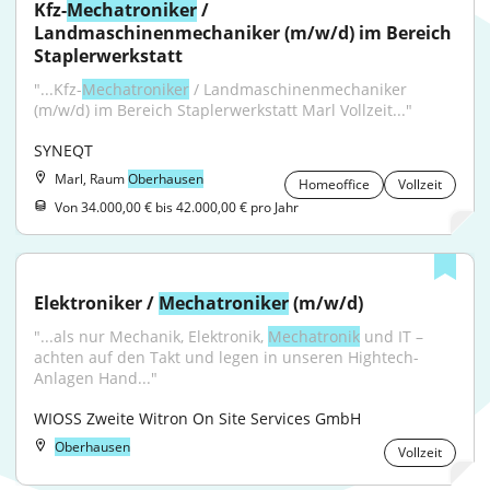
Kfz-
Mechatroniker
 / 
Landmaschinenmechaniker (m/w/d) im Bereich 
Staplerwerkstatt
"...Kfz-
Mechatroniker
 / Landmaschinenmechaniker 
(m/w/d) im Bereich Staplerwerkstatt Marl Vollzeit..."
SYNEQT
Marl, Raum
Oberhausen
Homeoffice
Vollzeit
Von 34.000,00 € bis 42.000,00 € pro Jahr
Elektroniker / 
Mechatroniker
 (m/w/d)
"...als nur Mechanik, Elektronik, 
Mechatronik
 und IT – 
achten auf den Takt und legen in unseren Hightech-
Anlagen Hand..."
WIOSS Zweite Witron On Site Services GmbH
Oberhausen
Vollzeit