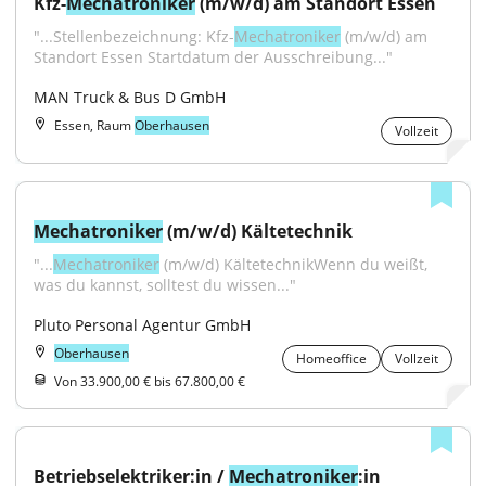
Kfz-
Mechatroniker
 (m/w/d) am Standort Essen
"...Stellenbezeichnung: Kfz-
Mechatroniker
 (m/w/d) am 
Standort Essen Startdatum der Ausschreibung..."
MAN Truck & Bus D GmbH
Essen, Raum
Oberhausen
Vollzeit
Mechatroniker
 (m/w/d) Kältetechnik
"...
Mechatroniker
 (m/w/d) KältetechnikWenn du weißt, 
was du kannst, solltest du wissen..."
Pluto Personal Agentur GmbH
Oberhausen
Homeoffice
Vollzeit
Von 33.900,00 € bis 67.800,00 €
Betriebselektriker:in / 
Mechatroniker
:in