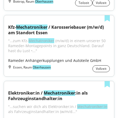
Bottrop, Raum
Oberhausen
Teilzeit
Vollzeit
Kfz-
Mechatroniker
 / Karosseriebauer (m/w/d) 
am Standort Essen
"...zum Kfz-
Mechatroniker
 (m/w/d) in einem unserer 50 
Rameder-Montagepoints in ganz Deutschland. Darauf 
hast du Lust •..."
Rameder Anhängerkupplungen und Autoteile GmbH
Essen, Raum
Oberhausen
Vollzeit
Elektroniker:in / 
Mechatroniker
:in als 
Fahrzeuginstandhalter:in
"...suchen wir dich als Elektroniker:in / 
Mechatroniker:in
als Fahrzeuginstandhalter:in (w/m/d..."