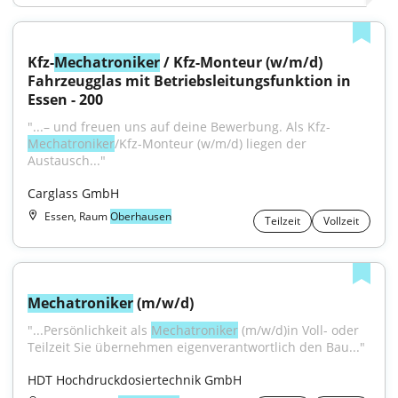
Kfz-
Mechatroniker
 / Kfz-Monteur (w/m/d) 
Fahrzeugglas mit Betriebsleitungsfunktion in 
Essen - 200
"...– und freuen uns auf deine Bewerbung. Als Kfz-
Mechatroniker
/Kfz-Monteur (w/m/d) liegen der 
Austausch..."
Carglass GmbH
Essen, Raum
Oberhausen
Teilzeit
Vollzeit
Mechatroniker
 (m/w/d)
"...Persönlichkeit als 
Mechatroniker
 (m/w/d)in Voll- oder 
Teilzeit Sie übernehmen eigenverantwortlich den Bau..."
HDT Hochdruckdosiertechnik GmbH