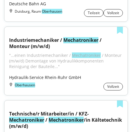
Deutsche Bahn AG
Duisburg, Raum
Oberhausen
Teilzeit
Vollzeit
Industriemechaniker / 
Mechatroniker
 / 
Monteur (m/w/d)
"...einen Industriemechaniker / 
Mechatroniker
 / Monteur 
(m/w/d) Demontage von Hydraulikkomponenten 
Reinigung der Bauteile..."
Hydraulik-Service Rhein-Ruhr GmbH
Oberhausen
Vollzeit
Technische/r Mitarbeiter/in / KFZ-
Mechatroniker
 / 
Mechatroniker
/in Kältetechnik 
(m/w/d)