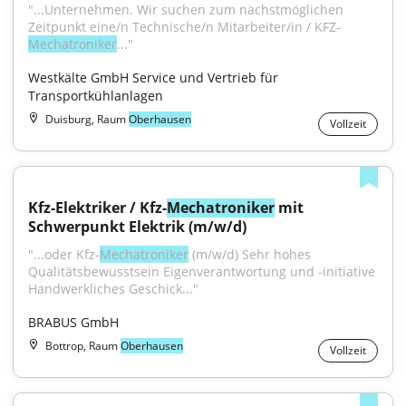
"...Unternehmen. Wir suchen zum nächstmöglichen 
Zeitpunkt eine/n Technische/n Mitarbeiter/in / KFZ-
Mechatroniker
..."
Westkälte GmbH Service und Vertrieb für 
Transportkühlanlagen
Duisburg, Raum
Oberhausen
Vollzeit
Kfz-Elektriker / Kfz-
Mechatroniker
 mit 
Schwerpunkt Elektrik (m/w/d)
"...oder Kfz-
Mechatroniker
 (m/w/d) Sehr hohes 
Qualitätsbewusstsein Eigenverantwortung und -initiative 
Handwerkliches Geschick..."
BRABUS GmbH
Bottrop, Raum
Oberhausen
Vollzeit