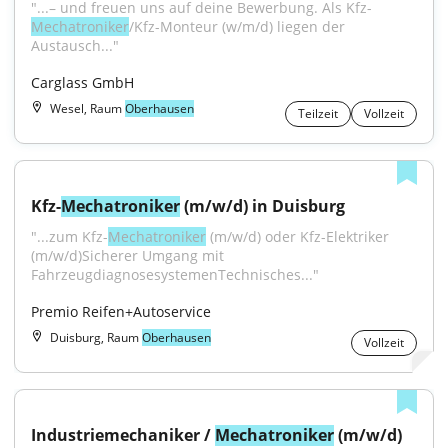
"...– und freuen uns auf deine Bewerbung. Als Kfz-
Mechatroniker
/Kfz-Monteur (w/m/d) liegen der 
Austausch..."
Carglass GmbH
Wesel, Raum
Oberhausen
Teilzeit
Vollzeit
Kfz-
Mechatroniker
 (m/w/d) in Duisburg
"...zum Kfz-
Mechatroniker
 (m/w/d) oder Kfz-Elektriker 
(m/w/d)Sicherer Umgang mit 
FahrzeugdiagnosesystemenTechnisches..."
Premio Reifen+Autoservice
Duisburg, Raum
Oberhausen
Vollzeit
Industriemechaniker / 
Mechatroniker
 (m/w/d) 