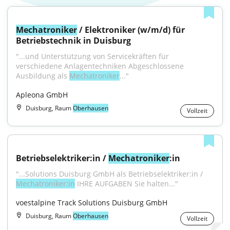
Mechatroniker
 / Elektroniker (w/m/d) für 
Betriebstechnik in Duisburg
"...und Unterstützung von Servicekräften für 
verschiedene Anlagentechniken Abgeschlossene 
Ausbildung als 
Mechatroniker
..."
Apleona GmbH
Duisburg, Raum
Oberhausen
Vollzeit
Betriebselektriker:in / 
Mechatroniker
:in
"...Solutions Duisburg GmbH als Betriebselektriker:in / 
Mechatroniker:in
 IHRE AUFGABEN Sie halten..."
voestalpine Track Solutions Duisburg GmbH
Duisburg, Raum
Oberhausen
Vollzeit