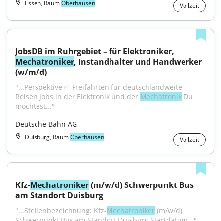
Essen, Raum
Oberhausen
Vollzeit
JobsDB im Ruhrgebiet – für Elektroniker, 
Mechatroniker
, Instandhalter und Handwerker 
(w/m/d)
"...Perspektive ✅ Freifahrten für deutschlandweite 
Reisen Jobs in der Elektronik und der 
Mechatronik
 Du 
möchtest..."
Deutsche Bahn AG
Duisburg, Raum
Oberhausen
Vollzeit
Kfz-
Mechatroniker
 (m/w/d) Schwerpunkt Bus 
am Standort Duisburg
"...Stellenbezeichnung: Kfz-
Mechatroniker
 (m/w/d) 
Schwerpunkt Bus am Standort Duisburg Startdatum..."