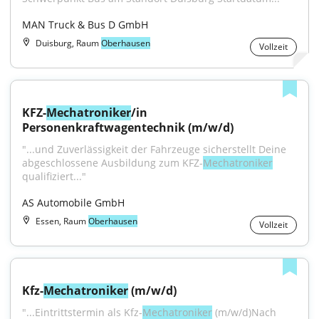
MAN Truck & Bus D GmbH
Duisburg, Raum
Oberhausen
Vollzeit
KFZ-
Mechatroniker
/in 
Personenkraftwagentechnik (m/w/d)
"...und Zuverlässigkeit der Fahrzeuge sicherstellt Deine 
abgeschlossene Ausbildung zum KFZ-
Mechatroniker
qualifiziert..."
AS Automobile GmbH
Essen, Raum
Oberhausen
Vollzeit
Kfz-
Mechatroniker
 (m/w/d)
"...Eintrittstermin als Kfz-
Mechatroniker
 (m/w/d)Nach 