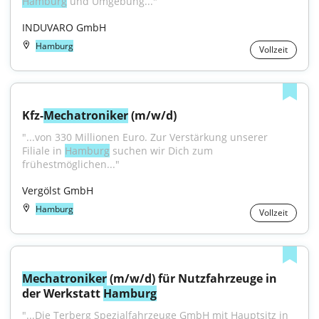
Hamburg
 und Umgebung..."
INDUVARO GmbH
Hamburg
Vollzeit
Kfz-
Mechatroniker
 (m/w/d)
"...von 330 Millionen Euro. Zur Verstärkung unserer 
Filiale in 
Hamburg
 suchen wir Dich zum 
frühestmöglichen..."
Vergölst GmbH
Hamburg
Vollzeit
Mechatroniker
 (m/w/d) für Nutzfahrzeuge in 
der Werkstatt 
Hamburg
"...Die Terberg Spezialfahrzeuge GmbH mit Hauptsitz in 