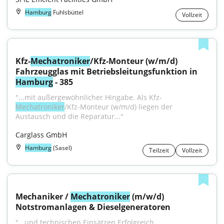
Hamburg
Fuhlsbüttel
Vollzeit
Kfz-
Mechatroniker
/Kfz-Monteur (w/m/d) 
Fahrzeugglas mit Betriebsleitungsfunktion in 
Hamburg
 - 385
"...mit außergewöhnlicher Hingabe. Als Kfz-
Mechatroniker
/Kfz-Monteur (w/m/d) liegen der 
Austausch und die Reparatur..."
Carglass GmbH
Hamburg
(Sasel)
Teilzeit
Vollzeit
Mechaniker / 
Mechatroniker
 (m/w/d) 
Notstromanlagen & Dieselgeneratoren
"...und technischen Einsätzen Erfolgreich 