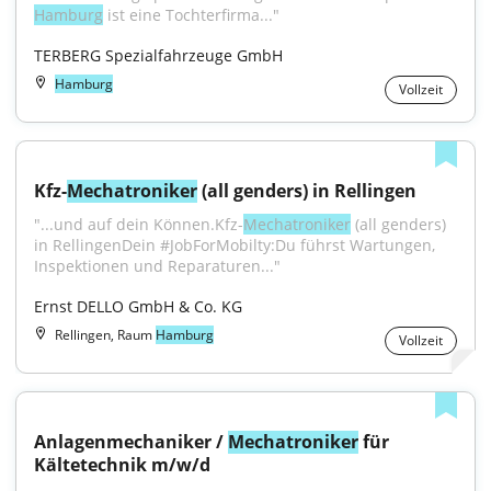
Hamburg
 ist eine Tochterfirma..."
TERBERG Spezialfahrzeuge GmbH
Hamburg
Vollzeit
Kfz-
Mechatroniker
 (all genders) in Rellingen
"...und auf dein Können.Kfz-
Mechatroniker
 (all genders) 
in RellingenDein #JobForMobilty:Du führst Wartungen, 
Inspektionen und Reparaturen..."
Ernst DELLO GmbH & Co. KG
Rellingen, Raum
Hamburg
Vollzeit
Anlagenmechaniker / 
Mechatroniker
 für 
Kältetechnik m/w/d