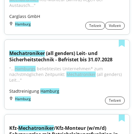
Austausch..."
Carglass GmbH
Hamburg
Teilzeit
Vollzeit
Mechatroniker
 (all genders) Leit- und 
Sicherheitstechnik - Befristet bis 31.07.2028
"...
Hamburgs
 beliebtestes Unternehmen* zum 
nächstmöglichen Zeitpunkt: 
Mechatroniker
 (all genders) 
Leit..."
Stadtreinigung 
Hamburg
Hamburg
Teilzeit
Kfz-
Mechatroniker
/Kfz-Monteur (w/m/d) 