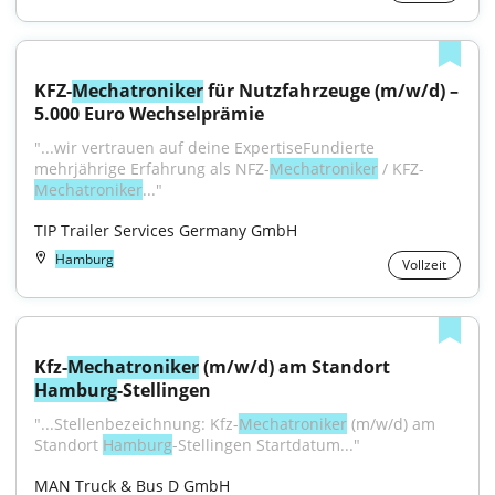
KFZ-
Mechatroniker
 für Nutzfahrzeuge (m/w/d) – 
5.000 Euro Wechselprämie
"...wir vertrauen auf deine ExpertiseFundierte 
mehrjährige Erfahrung als NFZ-
Mechatroniker
 / KFZ-
Mechatroniker
..."
TIP Trailer Services Germany GmbH
Hamburg
Vollzeit
Kfz-
Mechatroniker
 (m/w/d) am Standort 
Hamburg
-Stellingen
"...Stellenbezeichnung: Kfz-
Mechatroniker
 (m/w/d) am 
Standort 
Hamburg
-Stellingen Startdatum..."
MAN Truck & Bus D GmbH