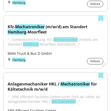
Hamburg
Vollzeit
Kfz-
Mechatroniker
 (m/w/d) am Standort 
Hamburg
-Moorfleet
"...Stellenbezeichnung: Kfz-
Mechatroniker
 (m/w/d) am 
Standort 
Hamburg
-Moorfleet Startdatum..."
MAN Truck & Bus D GmbH
Hamburg
Vollzeit
Anlagenmechaniker HKL / 
Mechatroniker
 für 
Kältetechnik m/w/d
"...SPIE Efficient Facilities GmbH sucht Dich ab sofort als 
Anlagenmechaniker HKL / 
Mechatroniker
..."
SPIE Efficient Facilities GmbH