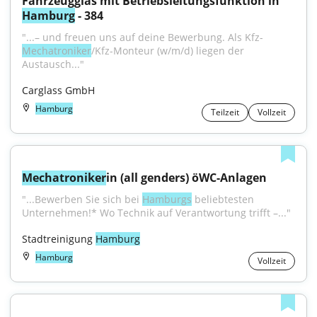
Fahrzeugglas mit Betriebsleitungsfunktion in 
Hamburg
 - 384
"...– und freuen uns auf deine Bewerbung. Als Kfz-
Mechatroniker
/Kfz-Monteur (w/m/d) liegen der 
Austausch..."
Carglass GmbH
Hamburg
Teilzeit
Vollzeit
Mechatroniker
in (all genders) öWC-Anlagen
"...Bewerben Sie sich bei 
Hamburgs
 beliebtesten 
Unternehmen!* Wo Technik auf Verantwortung trifft –..."
Stadtreinigung 
Hamburg
Hamburg
Vollzeit