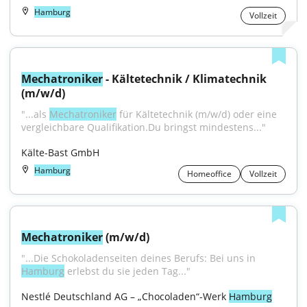
Hamburg
Vollzeit
Mechatroniker
 - Kältetechnik / Klimatechnik 
(m/w/d)
"...als 
Mechatroniker
 für Kältetechnik (m/w/d) oder eine 
vergleichbare Qualifikation.Du bringst mindestens..."
Kälte-Bast GmbH
Hamburg
Homeoffice
Vollzeit
Mechatroniker
 (m/w/d)
"...Die Schokoladenseiten deines Berufs: Bei uns in 
Hamburg
 erlebst du sie jeden Tag..."
Nestlé Deutschland AG – „Chocoladen“-Werk 
Hamburg