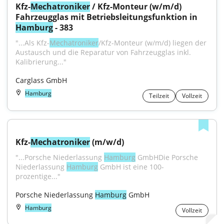
Kfz-
Mechatroniker
 / Kfz-Monteur (w/m/d) 
Fahrzeugglas mit Betriebsleitungsfunktion in 
Hamburg
 - 383
"...Als Kfz-
Mechatroniker
/Kfz-Monteur (w/m/d) liegen der 
Austausch und die Reparatur von Fahrzeugglas inkl. 
Kalibrierung..."
Carglass GmbH
Hamburg
Teilzeit
Vollzeit
Kfz-
Mechatroniker
 (m/w/d)
"...Porsche Niederlassung 
Hamburg
 GmbHDie Porsche 
Niederlassung 
Hamburg
 GmbH ist eine 100-
prozentige..."
Porsche Niederlassung 
Hamburg
 GmbH
Hamburg
Vollzeit