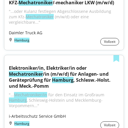
KFZ-
Mechatroniker
/-mechaniker LKW (m/w/d)
"...oder Kulanz festlegen Abgeschlossene Ausbildung 
zum Kfz-
Mechatroniker
 (m/w/d) oder eine 
vergleichbare..."
Daimler Truck AG
Hamburg
Vollzeit
Elektroniker/in, Elektriker/in oder 
Mechatroniker
/in (m/w/d) für Anlagen- und 
Geräteprüfung für 
Hamburg
, Schlesw.-Holst. 
und Meck.-Pomm
"...
Mechatroniker/in
 für den Einsatz im Großraum 
Hamburg
, Schleswig-Holstein und Mecklemburg-
Vorpommern..."
i-Arbeitsschutz Service GmbH
Hamburg
Vollzeit