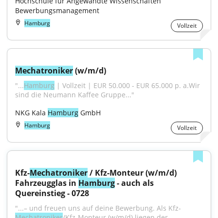
Hochschule für Angewandte Wissenschaften 
Bewerbungsmanagement
Hamburg
Vollzeit
Mechatroniker
 (w/m/d)
"...
Hamburg
 | Vollzeit | EUR 50.000 - EUR 65.000 p. a.Wir 
sind die Neumann Kaffee Gruppe..."
NKG Kala 
Hamburg
 GmbH
Hamburg
Vollzeit
Kfz-
Mechatroniker
 / Kfz-Monteur (w/m/d) 
Fahrzeugglas in 
Hamburg
 - auch als 
Quereinstieg - 0728
"...– und freuen uns auf deine Bewerbung. Als Kfz-
Mechatroniker
/Kfz-Monteur (w/m/d) liegen der 