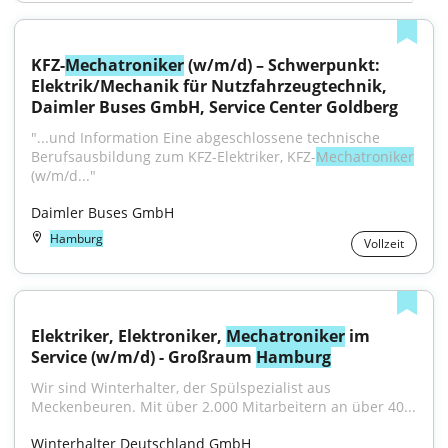
KFZ-
Mechatroniker
 (w/m/d) – Schwerpunkt: 
Elektrik/Mechanik für Nutzfahrzeugtechnik, 
Daimler Buses GmbH, Service Center Goldberg
"...und Information Eine abgeschlossene technische 
Berufsausbildung zum KFZ-Elektriker, KFZ-
Mechatroniker
(w/m/d..."
Daimler Buses GmbH
Hamburg
Vollzeit
Elektriker, Elektroniker, 
Mechatroniker
 im 
Service (w/m/d) - Großraum 
Hamburg
Wir sind Winterhalter, der Spülspezialist aus 
Meckenbeuren. Mit über 2.000 Mitarbeitern an über 40...
Winterhalter Deutschland GmbH