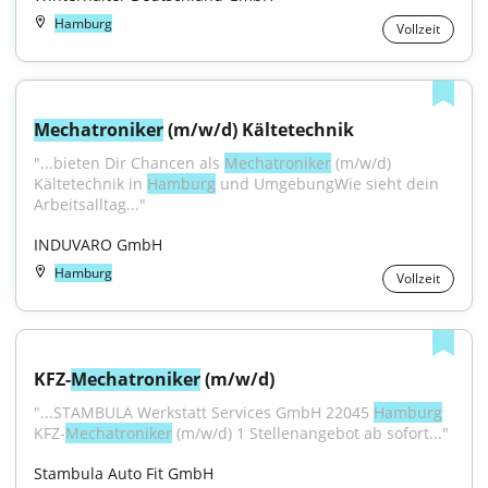
Hamburg
Vollzeit
Mechatroniker
 (m/w/d) Kältetechnik
"...bieten Dir Chancen als 
Mechatroniker
 (m/w/d) 
Kältetechnik in 
Hamburg
 und UmgebungWie sieht dein 
Arbeitsalltag..."
INDUVARO GmbH
Hamburg
Vollzeit
KFZ-
Mechatroniker
 (m/w/d)
"...STAMBULA Werkstatt Services GmbH 22045 
Hamburg
KFZ-
Mechatroniker
 (m/w/d) 1 Stellenangebot ab sofort..."
Stambula Auto Fit GmbH