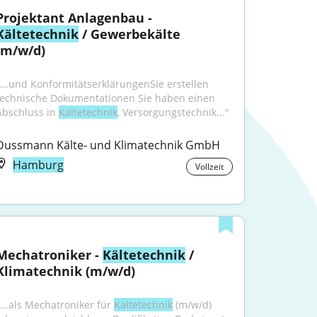
Projektant Anlagenbau - 
Kältetechnik
 / Gewerbekälte 
(m/w/d)
"...und KonformitätserklärungenSie erstellen 
technische Dokumentationen Sie haben einen 
Abschluss in 
Kältetechnik
, Versorgungstechnik..."
Dussmann Kälte- und Klimatechnik GmbH
Hamburg
Vollzeit
Mechatroniker - 
Kältetechnik
 / 
Klimatechnik (m/w/d)
"...als Mechatroniker für 
Kältetechnik
 (m/w/d) 