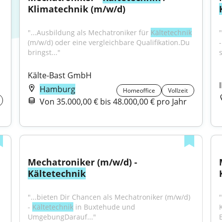
Klimatechnik (m/w/d)
"...Ausbildung als Mechatroniker für 
Kältetechnik
(m/w/d) oder eine vergleichbare Qualifikation.Du 
-
bringst..."
s
Kälte-Bast GmbH
Hamburg
Homeoffice
Vollzeit
Von 35.000,00 € bis 48.000,00 € pro Jahr
Mechatroniker (m/w/d) - 
Kältetechnik
"...bieten Dir Chancen als Mechatroniker (m/w/d) 
"
- 
Kältetechnik
 in Buxtehude und 
UmgebungDarauf..."