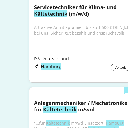
Servicetechniker für Klima- und 
Kältetechnik
 (m/w/d)
Attraktive Antrittsprämie – bis zu 1.500 € DEIN Job
bei uns: Sicher, gut bezahlt und anspruchsvoll!...
ISS Deutschland
Hamburg
Vollzeit
Anlagenmechaniker / Mechatroniker
für 
Kältetechnik
 m/w/d
"...für 
Kältetechnik
 m/w/d Einsatzort: 
Hamburg