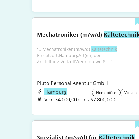
Mechatroniker (m/w/d) 
Kältetechni
"...Mechatroniker (m/w/d) 
Kältetechnik
Einsatzort:HamburgArt(en) der 
Anstellung:VollzeitWenn du weißt..."
Pluto Personal Agentur GmbH
Hamburg
Homeoffice
Vollzeit
Von 34.000,00 € bis 67.800,00 €
Spezialist (m/w/d) für 
Kältetechnik