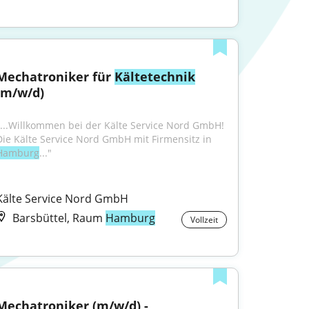
Mechatroniker für 
Kältetechnik
(m/w/d)
"...Willkommen bei der Kälte Service Nord GmbH! 
Die Kälte Service Nord GmbH mit Firmensitz in 
Hamburg
..."
Kälte Service Nord GmbH
Barsbüttel, Raum
Hamburg
Vollzeit
Mechatroniker (m/w/d) - 