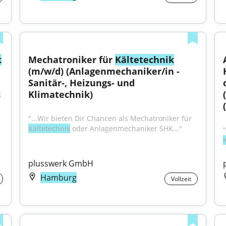
k
Mechatroniker für 
Kältetechnik
(m/w/d) (Anlagenmechaniker/in - 
Sanitär-, Heizungs- und 
Klimatechnik)
 
"...Wir bieten Dir Chancen als Mechatroniker für 
Kältetechnik
 oder Anlagenmechaniker SHK..."
plusswerk GmbH
Hamburg
Vollzeit