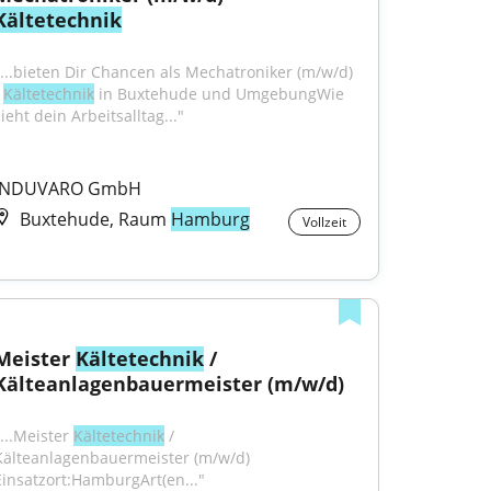
Kältetechnik
"...bieten Dir Chancen als Mechatroniker (m/w/d) 
 
Kältetechnik
 in Buxtehude und UmgebungWie 
ieht dein Arbeitsalltag..."
INDUVARO GmbH
Buxtehude, Raum
Hamburg
Vollzeit
Meister 
Kältetechnik
 / 
Kälteanlagenbauermeister (m/w/d)
...Meister 
Kältetechnik
 / 
Kälteanlagenbauermeister (m/w/d) 
Einsatzort:HamburgArt(en..."