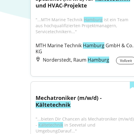
und HVAC-Projekte
"...MTH Marine Technik 
Hamburg
 ist ein Team 
aus hochqualifizierten Projektmanagern, 
Servicetechnikern..."
MTH Marine Technik 
Hamburg
 GmbH & Co. 
KG
Norderstedt, Raum
Hamburg
Vollzeit
Mechatroniker (m/w/d) - 
Kältetechnik
"...bieten Dir Chancen als Mechatroniker (m/w/d) 
- 
Kältetechnik
 in Seevetal und 
UmgebungDarauf..."