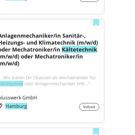
Anlagenmechaniker/in Sanitär-, 
Heizungs- und Klimatechnik (m/w/d) 
oder Mechatroniker/in 
Kältetechnik
(m/w/d) oder Mechatroniker/in 
(m/w/d)
"...Wir bieten Dir Chancen als Mechatroniker für 
Kältetechnik
 oder Anlagenmechaniker SHK..."
plusswerk GmbH
Hamburg
Vollzeit