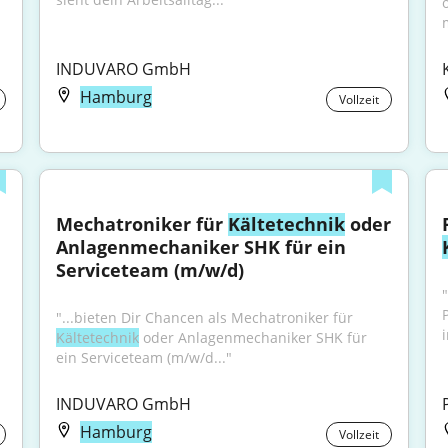
INDUVARO GmbH
Hamburg
Vollzeit
Mechatroniker für 
Kältetechnik
 oder 
Anlagenmechaniker SHK für ein 
Serviceteam (m/w/d)
"...bieten Dir Chancen als Mechatroniker für 
Kältetechnik
 oder Anlagenmechaniker SHK für 
ein Serviceteam (m/w/d..."
INDUVARO GmbH
Hamburg
Vollzeit