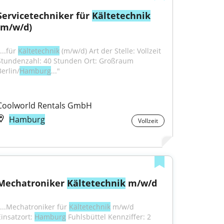
Servicetechniker für 
Kältetechnik
(m/w/d)
...für 
Kältetechnik
 (m/w/d) Art der Stelle: Vollzeit 
Stundenzahl: 40 Stunden Ort: Großraum 
Berlin/
Hamburg
..."
Coolworld Rentals GmbH
Hamburg
Vollzeit
Mechatroniker 
Kältetechnik
 m/w/d
"...Mechatroniker für 
Kältetechnik
 m/w/d 
insatzort: 
Hamburg
 Fuhlsbüttel Kennziffer: 2 