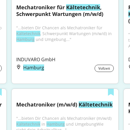
Mechatroniker für 
Kältetechnik
, 
Schwerpunkt Wartungen (m/w/d)
 
"...bieten Dir Chancen als Mechatroniker für 
Kältetechnik
, Schwerpunkt Wartungen (m/w/d) in 
Hamburg
 und Umgebung..."
INDUVARO GmbH
Hamburg
Vollzeit
 
Mechatroniker (m/w/d) 
Kältetechnik
"...bieten Dir Chancen als Mechatroniker (m/w/d) 
Kältetechnik
 in 
Hamburg
 und UmgebungWie 
sieht dein Arbeitsalltag..."