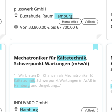
plusswerk GmbH
Buxtehude, Raum
Hamburg
Homeoffice
Vollzeit
Von 33.800,00 € bis 67.700,00 €
Mechatroniker für 
Kältetechnik
, 
Schwerpunkt Wartungen (m/w/d)
"...Wir bieten Dir Chancen als Mechatroniker für 
Kältetechnik
, Schwerpunkt Wartungen (m/w/d) in 
Hamburg
 und Umgebung..."
INDUVARO GmbH
Hamburg
Vollzeit