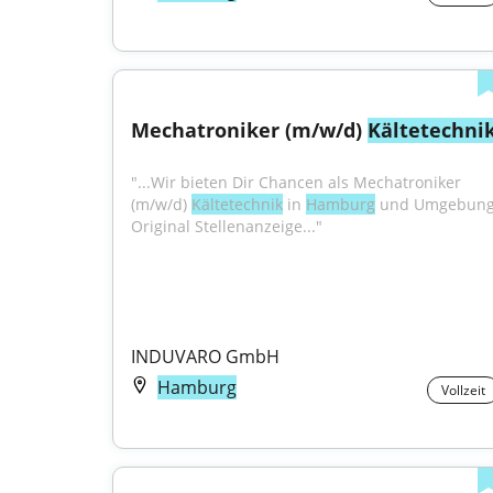
Mechatroniker (m/w/d) 
Kältetechni
"...Wir bieten Dir Chancen als Mechatroniker 
(m/w/d) 
Kältetechnik
 in 
Hamburg
 und Umgebung
Original Stellenanzeige..."
INDUVARO GmbH
Hamburg
Vollzeit