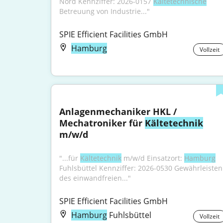
Nord Kennziffer: 2026-0157 
Kältetechnische
Betreuung von Industrie..."
SPIE Efficient Facilities GmbH
Hamburg
Vollzeit
Anlagenmechaniker HKL / 
Mechatroniker für 
Kältetechnik
m/w/d
"...für 
Kältetechnik
 m/w/d Einsatzort: 
Hamburg
Fuhlsbüttel Kennziffer: 2026-0530 Gewährleisten 
des einwandfreien..."
SPIE Efficient Facilities GmbH
Hamburg
Fuhlsbüttel
Vollzeit