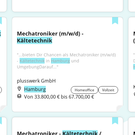
k
Mechatroniker (m/w/d) - 
Kältetechnik
"...bieten Dir Chancen als Mechatroniker (m/w/d) 
- 
Kältetechnik
 in 
Hamburg
 und 
UmgebungDarauf..."
plusswerk GmbH
Hamburg
Homeoffice
Vollzeit
Von 33.800,00 € bis 67.700,00 €
Mechatroniker - 
Kältetechnik
 / 