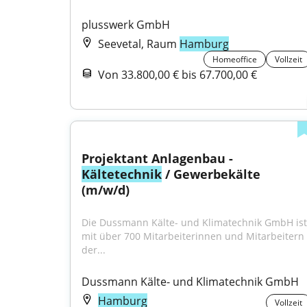
plusswerk GmbH
Seevetal, Raum
Hamburg
Homeoffice
Vollzeit
Von 33.800,00 € bis 67.700,00 €
Projektant Anlagenbau - 
Kältetechnik
 / Gewerbekälte 
(m/w/d)
Die Dussmann Kälte- und Klimatechnik GmbH ist 
mit über 700 Mitarbeiterinnen und Mitarbeitern 
der...
Dussmann Kälte- und Klimatechnik GmbH
Hamburg
Vollzeit