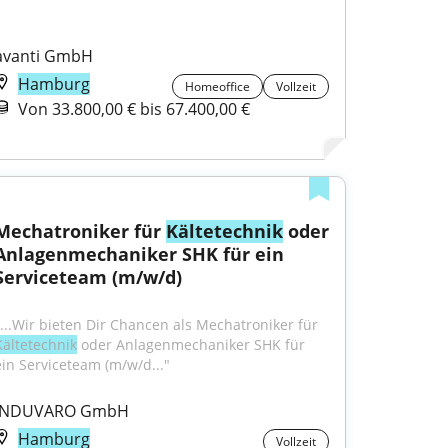
avanti GmbH
Hamburg
Homeoffice
Vollzeit
Von 33.800,00 € bis 67.400,00 €
Mechatroniker für 
Kältetechnik
 oder 
Anlagenmechaniker SHK für ein 
Serviceteam (m/w/d)
"...Wir bieten Dir Chancen als Mechatroniker für 
Kältetechnik
 oder Anlagenmechaniker SHK für 
ein Serviceteam (m/w/d..."
INDUVARO GmbH
Hamburg
Vollzeit