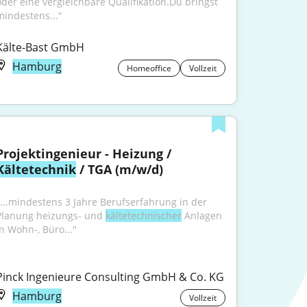
oder eine vergleichbare Qualifikation.Du bringst 
mindestens..."
Kälte-Bast GmbH
Hamburg
Homeoffice
Vollzeit
Projektingenieur - Heizung / 
Kältetechnik
 / TGA (m/w/d)
"...mindestens 3 Jahre Berufserfahrung in der 
Planung heizungs- und 
kältetechnischer
 Anlagen 
in Wohn-, Büro..."
Pinck Ingenieure Consulting GmbH & Co. KG
Hamburg
Vollzeit