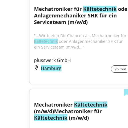
Mechatroniker für 
Kältetechnik
 oder
Anlagenmechaniker SHK für ein 
Serviceteam (m/w/d)
"...Wir bieten Dir Chancen als Mechatroniker für 
Kältetechnik
 oder Anlagenmechaniker SHK für 
ein Serviceteam (m/w/d..."
plusswerk GmbH
Hamburg
Vollzeit
Mechatroniker 
Kältetechnik
(m/w/d)Mechatroniker für 
Kältetechnik
 (m/w/d)