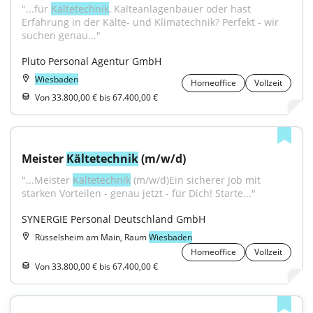
"...für 
Kältetechnik
, Kälteanlagenbauer oder hast 
Erfahrung in der Kälte- und Klimatechnik? Perfekt - wir 
suchen genau..."
Pluto Personal Agentur GmbH
Wiesbaden
Homeoffice
Vollzeit
Von 33.800,00 € bis 67.400,00 €
Meister 
Kältetechnik
 (m/w/d)
"...Meister 
Kältetechnik
 (m/w/d)Ein sicherer Job mit 
starken Vorteilen - genau jetzt - für Dich! Starte..."
SYNERGIE Personal Deutschland GmbH
Rüsselsheim am Main, Raum
Wiesbaden
Homeoffice
Vollzeit
Von 33.800,00 € bis 67.400,00 €