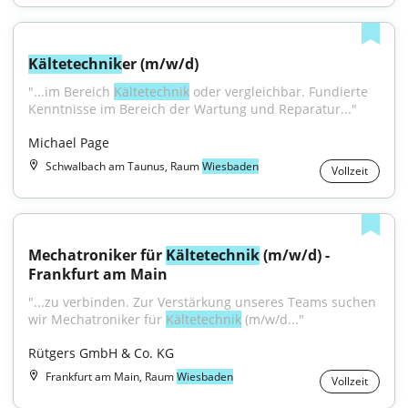
Kältetechnik
er (m/w/d)
"...im Bereich 
Kältetechnik
 oder vergleichbar. Fundierte 
Kenntnisse im Bereich der Wartung und Reparatur..."
Michael Page
Schwalbach am Taunus, Raum
Wiesbaden
Vollzeit
Mechatroniker für 
Kältetechnik
 (m/w/d) - 
Frankfurt am Main
"...zu verbinden. Zur Verstärkung unseres Teams suchen 
wir Mechatroniker für 
Kältetechnik
 (m/w/d..."
Rütgers GmbH & Co. KG
Frankfurt am Main, Raum
Wiesbaden
Vollzeit