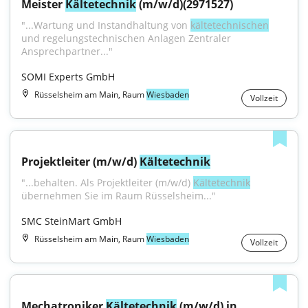
Meister 
Kältetechnik
 (m/w/d)(2971527)
"...Wartung und Instandhaltung von 
kältetechnischen
und regelungstechnischen Anlagen Zentraler 
Ansprechpartner..."
SOMI Experts GmbH
Rüsselsheim am Main, Raum
Wiesbaden
Vollzeit
Projektleiter (m/w/d) 
Kältetechnik
"...behalten. Als Projektleiter (m/w/d) 
Kältetechnik
übernehmen Sie im Raum Rüsselsheim..."
SMC SteinMart GmbH
Rüsselsheim am Main, Raum
Wiesbaden
Vollzeit
Mechatroniker 
Kältetechnik
 (m/w/d) in 