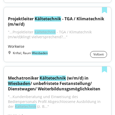
Projektleiter 
Kältetechnik
 - TGA / Klimatechnik 
(m/w/d)
"...Projektleiter 
Kältetechnik
 - TGA / Klimatechnik 
(m/w/d)klingt vielversprechend?..."
Workwise
Kriftel, Raum
Wiesbaden
Vollzeit
Mechatroniker 
Kältetechnik
 (w/m/d) in 
Wiesbaden
/ unbefristete Festanstellung/ 
Dienstwagen/ Weiterbildunsgsmöglichkeiten
"...Kundenberatung und Einweisung des 
Bedienpersonals Profil Abgeschlossene Ausbildung in 
der 
Kältetechnik
 (z. B..."