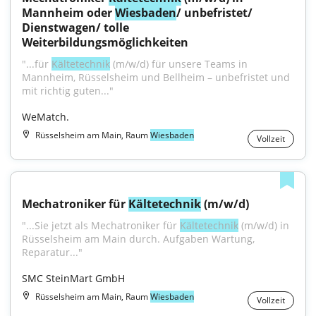
Mannheim oder 
Wiesbaden
/ unbefristet/ 
Dienstwagen/ tolle 
Weiterbildungsmöglichkeiten
"...für 
Kältetechnik
 (m/w/d) für unsere Teams in 
Mannheim, Rüsselsheim und Bellheim – unbefristet und 
mit richtig guten..."
WeMatch.
Rüsselsheim am Main, Raum
Wiesbaden
Vollzeit
Mechatroniker für 
Kältetechnik
 (m/w/d)
"...Sie jetzt als Mechatroniker für 
Kältetechnik
 (m/w/d) in 
Rüsselsheim am Main durch. Aufgaben Wartung, 
Reparatur..."
SMC SteinMart GmbH
Rüsselsheim am Main, Raum
Wiesbaden
Vollzeit