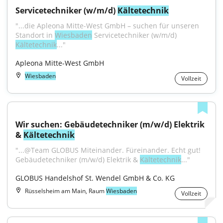
Servicetechniker (w/m/d) 
Kältetechnik
"...die Apleona Mitte-West GmbH – suchen für unseren 
Standort in 
Wiesbaden
 Servicetechniker (w/m/d) 
Kältetechnik
..."
Apleona Mitte-West GmbH
Wiesbaden
Vollzeit
Wir suchen: Gebäudetechniker (m/w/d) Elektrik 
& 
Kältetechnik
"...@Team GLOBUS Miteinander. Füreinander. Echt gut! 
Gebäudetechniker (m/w/d) Elektrik & 
Kältetechnik
..."
GLOBUS Handelshof St. Wendel GmbH & Co. KG
Rüsselsheim am Main, Raum
Wiesbaden
Vollzeit