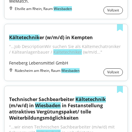
WeMatch.
Eltville am Rhein, Raum
Wiesbaden
Vollzeit
Kältetechnik
er (w/m/d) in Kempten
"...Job DescriptionWir suchen Sie als Kältemechatroniker 
/ Kälteanlagenbauer / 
Kältetechniker
 (w/m/d..."
Feneberg Lebensmittel GmbH
Rüdesheim am Rhein, Raum
Wiesbaden
Vollzeit
Technischer Sachbearbeiter 
Kältetechnik
(m/w/d) in 
Wiesbaden
 in Festanstellung 
attraktives Vergütungspaket/ tolle 
Weiterbildungsmöglichkeiten
"...wir einen Technischen Sachbearbeiter (m/w/d) mit 