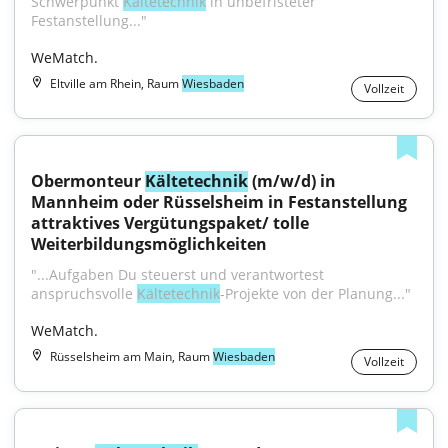
Schwerpunkt 
Kältetechnik
 in unbefristeter 
Festanstellung..."
WeMatch.
Eltville am Rhein, Raum
Wiesbaden
Vollzeit
Obermonteur 
Kältetechnik
 (m/w/d) in 
Mannheim oder Rüsselsheim in Festanstellung 
attraktives Vergütungspaket/ tolle 
Weiterbildungsmöglichkeiten
"...Aufgaben Du steuerst und verantwortest 
anspruchsvolle 
Kältetechnik
-Projekte von der Planung..."
WeMatch.
Rüsselsheim am Main, Raum
Wiesbaden
Vollzeit