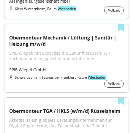
AH Ingenieurgesellschaft mbH
Klein-Winternheim, Raum
Wiesbaden
Vollzeit
Obermonteur Mechanik / Lüftung | Sanitär | 
Heizung m/w/d
SPIE Wiegel: Mit Expertise die Zukunft steuern: Wir 
suchen einen engagierten und erfahrenen...
SPIE Wiegel GmbH
Schwalbach am Taunus bei Frankfurt, Raum
Wiesbaden
Vollzeit
Obermonteur TGA / HKLS (w/m/d) Rüsselsheim
Akkodis ist ein globales Beratungsunternehmen für 
Digital Engineering, das Technologie und Talente...