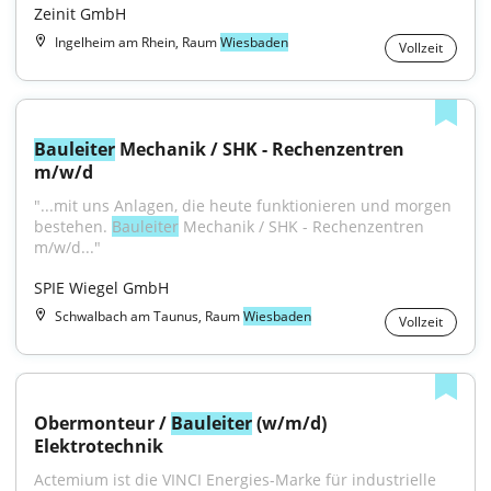
Zeinit GmbH
Ingelheim am Rhein, Raum
Wiesbaden
Vollzeit
Bauleiter
 Mechanik / SHK - Rechenzentren 
m/w/d
"...mit uns Anlagen, die heute funktionieren und morgen 
bestehen. 
Bauleiter
 Mechanik / SHK - Rechenzentren 
m/w/d..."
SPIE Wiegel GmbH
Schwalbach am Taunus, Raum
Wiesbaden
Vollzeit
Obermonteur / 
Bauleiter
 (w/m/d) 
Elektrotechnik
Actemium ist die VINCI Energies-Marke für industrielle 