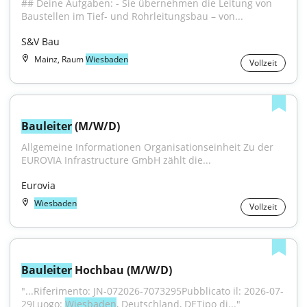
## Deine Aufgaben: - Sie übernehmen die Leitung von 
Baustellen im Tief- und Rohrleitungsbau – von...
S&V Bau
Mainz, Raum
Wiesbaden
Vollzeit
Bauleiter
 (M/W/D)
Allgemeine Informationen Organisationseinheit Zu der 
EUROVIA Infrastructure GmbH zählt die...
Eurovia
Wiesbaden
Vollzeit
Bauleiter
 Hochbau (M/W/D)
"...Riferimento: JN-072026-7073295Pubblicato il: 2026-07-
29Luogo: 
Wiesbaden
, Deutschland, DETipo di..."