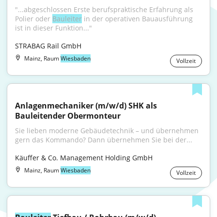
"...abgeschlossen Erste berufspraktische Erfahrung als 
Polier oder 
Bauleiter
 in der operativen Bauausführung 
ist in dieser Funktion..."
STRABAG Rail GmbH
Mainz, Raum
Wiesbaden
Vollzeit
Anlagenmechaniker (m/w/d) SHK als 
Bauleitender Obermonteur
Sie lieben moderne Gebäudetechnik – und übernehmen 
gern das Kommando? Dann übernehmen Sie bei der...
Käuffer & Co. Management Holding GmbH
Mainz, Raum
Wiesbaden
Vollzeit