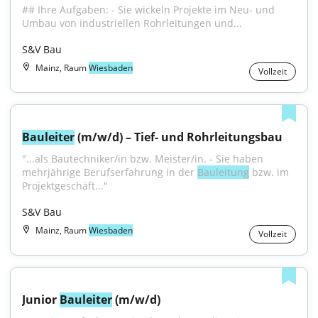
## Ihre Aufgaben: - Sie wickeln Projekte im Neu- und 
Umbau von industriellen Rohrleitungen und...
S&V Bau
Mainz, Raum
Wiesbaden
Vollzeit
Bauleiter
 (m/w/d) – Tief- und Rohrleitungsbau
"...als Bautechniker/in bzw. Meister/in. - Sie haben 
mehrjährige Berufserfahrung in der 
Bauleitung
 bzw. im 
Projektgeschäft..."
S&V Bau
Mainz, Raum
Wiesbaden
Vollzeit
Junior 
Bauleiter
 (m/w/d)