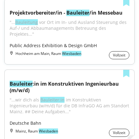
Projektvorbereiter/in - 
Bauleiter
/in Messebau
"...
Bauleitung
 vor Ort im In- und Ausland Steuerung des 
Auf-/ und Abbaumanagements Betreuung des 
Projektes..."
Public Address Exhibition & Design GmbH
Hochheim am Main, Raum
Wiesbaden
Vollzeit
Bauleiter
:in im Konstruktiven Ingenieurbau 
(m/w/d)
"...wir dich als 
Bauleiter:in
 im Konstruktiven 
Ingenieurbau (w/m/d) für die DB InfraGO AG am Standort 
Mainz. ## Deine Aufgaben..."
Deutsche Bahn
Mainz, Raum
Wiesbaden
Vollzeit