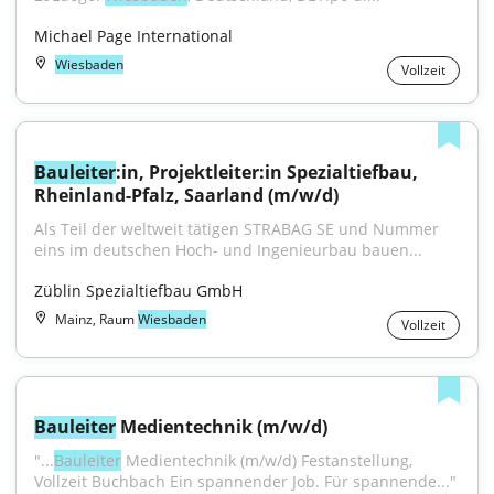
Michael Page International
Wiesbaden
Vollzeit
Bauleiter
:in, Projektleiter:in Spezialtiefbau, 
Rheinland-Pfalz, Saarland (m/w/d)
Als Teil der weltweit tätigen STRABAG SE und Nummer 
eins im deutschen Hoch- und Ingenieurbau bauen...
Züblin Spezialtiefbau GmbH
Mainz, Raum
Wiesbaden
Vollzeit
Bauleiter
 Medientechnik (m/w/d)
"...
Bauleiter
 Medientechnik (m/w/d) Festanstellung, 
Vollzeit Buchbach Ein spannender Job. Für spannende..."