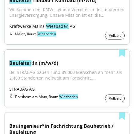
Bauleiter
 Tiefbau / Rohrbau (m/w/d)
Willkommen bei KMW – einem Vorreiter in der modernen 
Energieversorgung. Unsere Mission ist es, die...
Kraftwerke Mainz-
Wiesbaden
 AG
Mainz, Raum
Wiesbaden
Vollzeit
Bauleiter
:in (m/w/d)
Bei STRABAG bauen rund 89.000 Menschen an mehr als 
2.400 Standorten weltweit am Fortschritt....
STRABAG AG
Flörsheim am Main, Raum
Wiesbaden
Vollzeit
Bauingenieur*in Fachrichtung Baubetrieb / 
Bauleitung