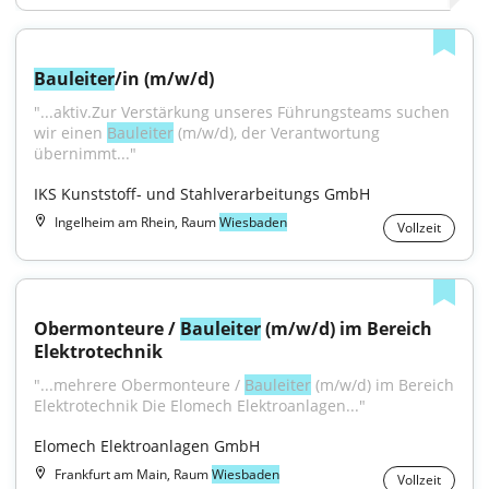
Bauleiter
/in (m/w/d)
"...aktiv.Zur Verstärkung unseres Führungsteams suchen 
wir einen 
Bauleiter
 (m/w/d), der Verantwortung 
übernimmt..."
IKS Kunststoff- und Stahlverarbeitungs GmbH
Ingelheim am Rhein, Raum
Wiesbaden
Vollzeit
Obermonteure / 
Bauleiter
 (m/w/d) im Bereich 
Elektrotechnik
"...mehrere Obermonteure / 
Bauleiter
 (m⁠/⁠w⁠/⁠d) im Bereich 
Elektrotechnik Die Elomech Elektroanlagen..."
Elomech Elektroanlagen GmbH
Frankfurt am Main, Raum
Wiesbaden
Vollzeit