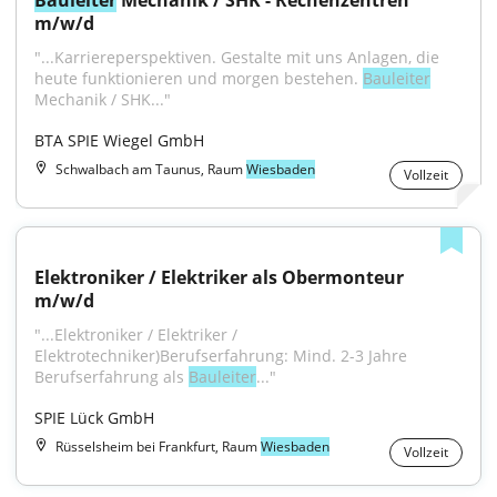
Bauleiter
 Mechanik / SHK - Rechenzentren 
m/w/d
"...Karriereperspektiven. Gestalte mit uns Anlagen, die 
heute funktionieren und morgen bestehen. 
Bauleiter
Mechanik / SHK..."
BTA SPIE Wiegel GmbH
Schwalbach am Taunus, Raum
Wiesbaden
Vollzeit
Elektroniker / Elektriker als Obermonteur 
m/w/d
"...Elektroniker / Elektriker / 
Elektrotechniker)Berufserfahrung: Mind. 2-3 Jahre 
Berufserfahrung als 
Bauleiter
..."
SPIE Lück GmbH
Rüsselsheim bei Frankfurt, Raum
Wiesbaden
Vollzeit