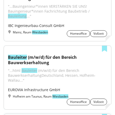
"...Bauingenieur*innen VERSTÄRKEN SIE UNS! 
Bauingenieur*innen Fachrichtung Baubetrieb / 
Bauleitung
..."
IBC Ingenieurbau-Consult GmbH
Mainz, Raum
Wiesbaden
Homeoffice
Vollzeit
Bauleiter
 (m/w/d) für den Bereich 
Bauwerkserhaltung
"...html 
Bauleiter
 (m/w/d) für den Bereich 
BauwerkserhaltungDeutschland, Hessen, Hofheim-
Wallau..."
EUROVIA Infrastructure GmbH
Hofheim am Taunus, Raum
Wiesbaden
Homeoffice
Vollzeit