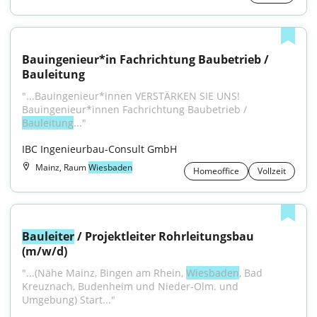
Bauingenieur*in Fachrichtung Baubetrieb / 
Bauleitung
"...Bauingenieur*innen VERSTÄRKEN SIE UNS! 
Bauingenieur*innen Fachrichtung Baubetrieb / 
Bauleitung
..."
IBC Ingenieurbau-Consult GmbH
Mainz, Raum
Wiesbaden
Homeoffice
Vollzeit
Bauleiter
 / Projektleiter Rohrleitungsbau 
(m/w/d)
"...(Nähe Mainz, Bingen am Rhein, 
Wiesbaden
, Bad 
Kreuznach, Budenheim und Nieder-Olm. und 
Umgebung) Start..."