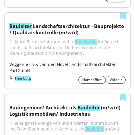
Bauleiter
 Landschaftsarchitektur - Bauprojekte 
/ Qualitätskontrolle (m/w/d)
"...Jahre Berufserfahrung in der 
Bauleitung
 im Bereich 
Landschaftsarchitektur mit Du hast Freude an der 
Planung, bautechnische Kompetenz..."
Wiggenhorn & van den Hövel Landschaftsarchitekten 
PartGmbB
Hamburg
Homeoffice
Vollzeit
Bauingenieur/ Architekt als 
Bauleiter
 (m/w/d) 
Logistikimmobilien/ Industriebau
"...eine ganze Menge von uns erwarten. Komm zu uns 
ins Team!Bauingenieur/ Architekt als 
Bauleiter
 (m/w/d..."