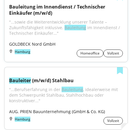
Bauleitung im Innendienst / Technischer 
Einkäufer (m/w/d)
"...sowie die Weiterentwicklung unserer Talente – 
Zukunftsfähigkeit inklusive. 
Bauleitung
 im Innendienst / 
Technischer Einkäufer..."
GOLDBECK Nord GmbH
Hamburg
Homeoffice
Vollzeit
Bauleiter
 (m/w/d) Stahlbau
"...Berufserfahrung in der 
Bauleitung
, idealerweise mit 
dem Schwerpunkt Stahlbau, Stahlhochbau oder 
konstruktiver..."
AUG. PRIEN Bauunternehmung (GmbH & Co. KG)
Hamburg
Vollzeit