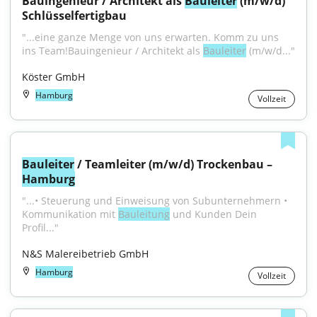
Bauingenieur / Architekt als 
Bauleiter
 (m/w/d) 
Schlüsselfertigbau
"...eine ganze Menge von uns erwarten. Komm zu uns 
ins Team!Bauingenieur / Architekt als 
Bauleiter
 (m/w/d..."
Köster GmbH
Hamburg
Vollzeit
Bauleiter
 / Teamleiter (m/w/d) Trockenbau – 
Hamburg
"...• Steuerung und Einweisung von Subunternehmern • 
Kommunikation mit 
Bauleitung
 und Kunden Dein 
Profil..."
N&S Malereibetrieb GmbH
Hamburg
Vollzeit