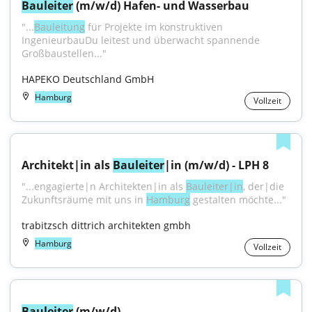
Bauleiter
 (m/w/d) Hafen- und Wasserbau
"...
Bauleitung
 für Projekte im konstruktiven 
IngenieurbauDu leitest und überwacht spannende 
Großbaustellen..."
HAPEKO Deutschland GmbH
Hamburg
Vollzeit
Architekt|in als 
Bauleiter
|in (m/w/d) - LPH 8
"...engagierte|n Architekten|in als 
Bauleiter|in
, der|die 
Zukunftsräume mit uns in 
Hamburg
 gestalten möchte..."
trabitzsch dittrich architekten gmbh
Hamburg
Vollzeit
Bauleiter
 (m/w/d)