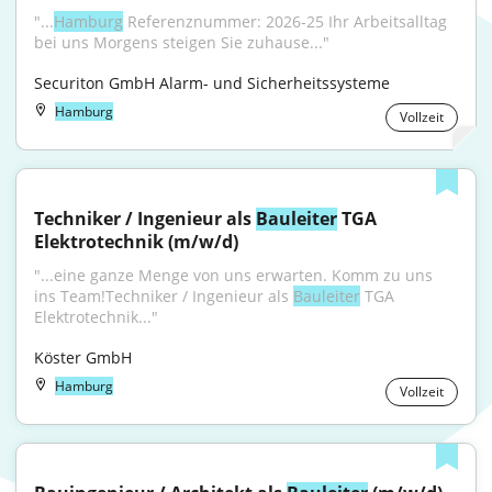
"...
Hamburg
 Referenznummer: 2026-25 Ihr Arbeitsalltag 
bei uns Morgens steigen Sie zuhause..."
Securiton GmbH Alarm- und Sicherheitssysteme
Hamburg
Vollzeit
Techniker / Ingenieur als 
Bauleiter
 TGA 
Elektrotechnik (m/w/d)
"...eine ganze Menge von uns erwarten. Komm zu uns 
ins Team!Techniker / Ingenieur als 
Bauleiter
 TGA 
Elektrotechnik..."
Köster GmbH
Hamburg
Vollzeit