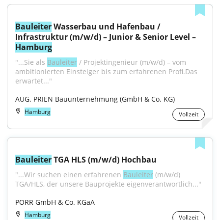
Bauleiter
 Wasserbau und Hafenbau / 
Infrastruktur (m/w/d) – Junior & Senior Level – 
Hamburg
"...Sie als 
Bauleiter
 / Projektingenieur (m/w/d) – vom 
ambitionierten Einsteiger bis zum erfahrenen Profi.Das 
erwartet..."
AUG. PRIEN Bauunternehmung (GmbH & Co. KG)
Hamburg
Vollzeit
Bauleiter
 TGA HLS (m/w/d) Hochbau
"...Wir suchen einen erfahrenen 
Bauleiter
 (m/w/d) 
TGA/HLS, der unsere Bauprojekte eigenverantwortlich..."
PORR GmbH & Co. KGaA
Hamburg
Vollzeit