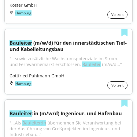
Köster GmbH
Hamburg
Vollzeit
Bauleiter
 (m/w/d) für den innerstädtischen Tief- 
und Kabelleitungsbau
"...sowie zusätzliche Wachstumspotenziale im Strom- 
und Fernwärmemarkt erschlossen. 
Bauleiter
 (m/w/d..."
Gottfried Puhlmann GmbH
Hamburg
Vollzeit
Bauleiter
:in (m/w/d) Ingenieur- und Hafenbau
"...Als 
Bauleiter:in
 übernehmen Sie Verantwortung bei 
der Ausführung von Großprojekten im Ingenieur- und 
Industriebau..."