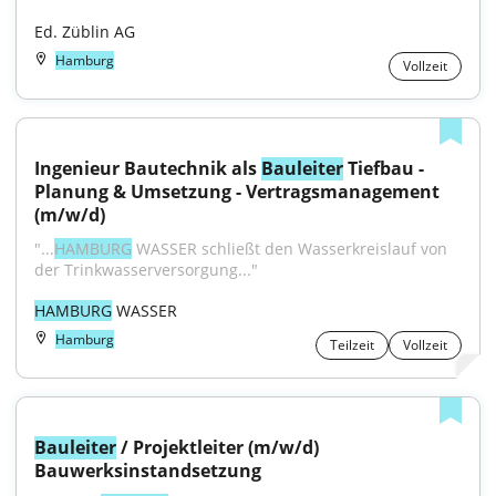
Ed. Züblin AG
Hamburg
Vollzeit
Ingenieur Bautechnik als 
Bauleiter
 Tiefbau - 
Planung & Umsetzung - Vertragsmanagement 
(m/w/d)
"...
HAMBURG
 WASSER schließt den Wasserkreislauf von 
der Trinkwasserversorgung..."
HAMBURG
 WASSER
Hamburg
Teilzeit
Vollzeit
Bauleiter
 / Projektleiter (m/w/d) 
Bauwerksinstandsetzung