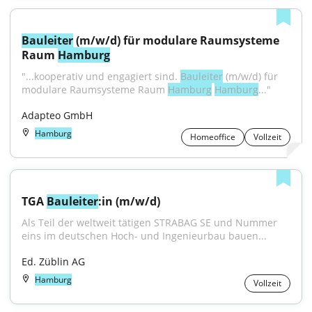
Bauleiter
 (m/w/d) für modulare Raumsysteme 
Raum 
Hamburg
"...kooperativ und engagiert sind. 
Bauleiter
 (m/w/d) für 
modulare Raumsysteme Raum 
Hamburg
Hamburg
..."
Adapteo GmbH
Hamburg
Homeoffice
Vollzeit
TGA 
Bauleiter
:in (m/w/d)
Als Teil der weltweit tätigen STRABAG SE und Nummer 
eins im deutschen Hoch- und Ingenieurbau bauen...
Ed. Züblin AG
Hamburg
Vollzeit