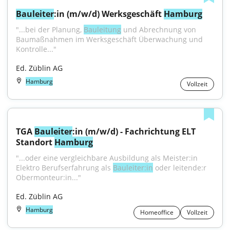
Bauleiter
:in (m/w/d) Werksgeschäft 
Hamburg
"...bei der Planung, 
Bauleitung
 und Abrechnung von 
Baumaßnahmen im Werksgeschäft Überwachung und 
Kontrolle..."
Ed. Züblin AG
Hamburg
Vollzeit
TGA 
Bauleiter
:in (m/w/d) - Fachrichtung ELT 
Standort 
Hamburg
"...oder eine vergleichbare Ausbildung als Meister:in 
Elektro Berufserfahrung als 
Bauleiter:in
 oder leitende:r 
Obermonteur:in..."
Ed. Züblin AG
Hamburg
Homeoffice
Vollzeit