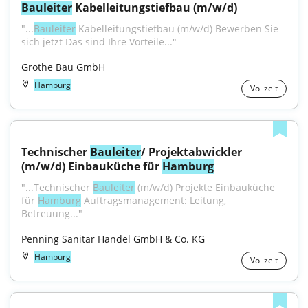
Bauleiter
 Kabelleitungstiefbau (m/w/d)
"...
Bauleiter
 Kabelleitungstiefbau (m/w/d) Bewerben Sie 
sich jetzt Das sind Ihre Vorteile..."
Grothe Bau GmbH
Hamburg
Vollzeit
Technischer 
Bauleiter
/ Projektabwickler 
(m/w/d) Einbauküche für 
Hamburg
"...Technischer 
Bauleiter
 (m/w/d) Projekte Einbauküche 
für 
Hamburg
 Auftragsmanagement: Leitung, 
Betreuung..."
Penning Sanitär Handel GmbH & Co. KG
Hamburg
Vollzeit