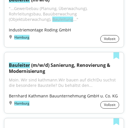
"...Gewerbebau (Planung, Überwachung), 
Rohrleitungsbau, Bauüberwachung 
(Objektüberwachung), 
Bauleitung
..."
Industriemontage Roding GmbH
Hamburg
Vollzeit
Bauleiter
 (m/w/d) Sanierung, Renovierung & 
Modernisierung
Moin. Wir sind kathmann.Wir bauen auf dich!Du suchst 
die besondere Baustelle? Du behältst den...
Bernhard Kathmann Bauunternehmung GmbH u. Co. KG
Hamburg
Vollzeit