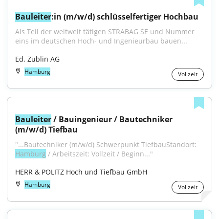
Bauleiter
:in (m/w/d) schlüsselfertiger Hochbau
Als Teil der weltweit tätigen STRABAG SE und Nummer 
eins im deutschen Hoch- und Ingenieurbau bauen...
Ed. Züblin AG
Hamburg
Vollzeit
Bauleiter
 / Bauingenieur / Bautechniker 
(m/w/d) Tiefbau
"...Bautechniker (m/w/d) Schwerpunkt TiefbauStandort: 
Hamburg
 / Arbeitszeit: Vollzeit / Beginn..."
HERR & POLITZ Hoch und Tiefbau GmbH
Hamburg
Vollzeit