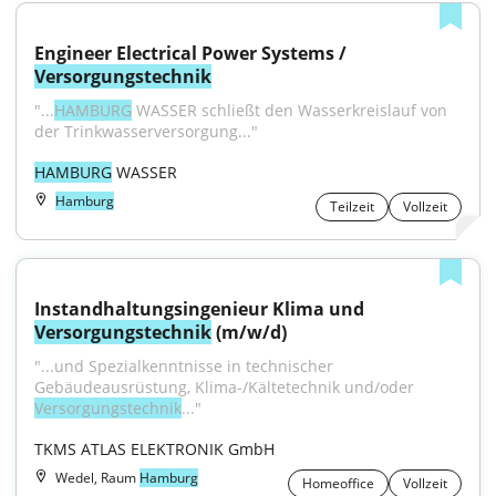
Engineer Electrical Power Systems / 
Versorgungstechnik
"...
HAMBURG
 WASSER schließt den Wasserkreislauf von 
der Trinkwasserversorgung..."
HAMBURG
 WASSER
Hamburg
Teilzeit
Vollzeit
Instandhaltungsingenieur Klima und 
Versorgungstechnik
 (m/w/d)
"...und Spezialkenntnisse in technischer 
Gebäudeausrüstung, Klima-/Kältetechnik und/oder 
Versorgungstechnik
..."
TKMS ATLAS ELEKTRONIK GmbH
Wedel, Raum
Hamburg
Homeoffice
Vollzeit