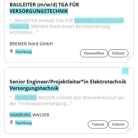
BAULEITER (m/w/d) TGA FÜR 
VERSORGUNGSTECHNIK
"...BAULEITER (m/w/d) TGA FÜR 
VERSORGUNGSTECHNIK
Hamburg
, BREMER Nord GmbH Berufserfahrung 
Architektur..."
BREMER Nord GmbH
Hamburg
Homeoffice
Vollzeit
Senior Engineer/Projektleiter*in Elektrotechnik 
Versorgungstechnik
"...
HAMBURG
 WASSER schließt den Wasserkreislauf von 
der Trinkwasserversorgung..."
HAMBURG
 WASSER
Hamburg
Teilzeit
Vollzeit