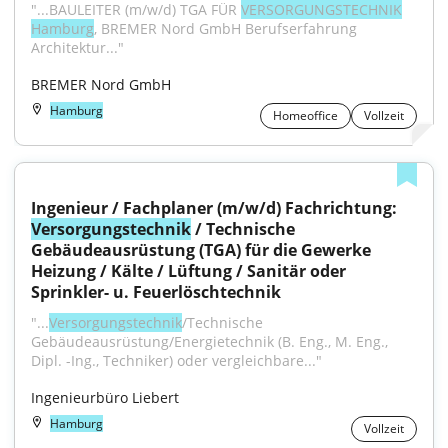
"...BAULEITER (m/w/d) TGA FÜR 
VERSORGUNGSTECHNIK
Hamburg
, BREMER Nord GmbH Berufserfahrung 
Architektur..."
BREMER Nord GmbH
Hamburg
Homeoffice
Vollzeit
Ingenieur / Fachplaner (m/w/d) Fachrichtung: 
Versorgungstechnik
 / Technische 
Gebäudeausrüstung (TGA) für die Gewerke 
Heizung / Kälte / Lüftung / Sanitär oder 
Sprinkler- u. Feuerlöschtechnik
"...
Versorgungstechnik
/Technische 
Gebäudeausrüstung/Energietechnik (B. Eng., M. Eng., 
Dipl. -Ing., Techniker) oder vergleichbare..."
Ingenieurbüro Liebert
Hamburg
Vollzeit