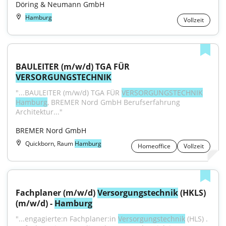
Döring & Neumann GmbH
Hamburg
Vollzeit
BAULEITER (m/w/d) TGA FÜR 
VERSORGUNGSTECHNIK
"...BAULEITER (m/w/d) TGA FÜR 
VERSORGUNGSTECHNIK
Hamburg
, BREMER Nord GmbH Berufserfahrung 
Architektur..."
BREMER Nord GmbH
Quickborn, Raum
Hamburg
Homeoffice
Vollzeit
Fachplaner (m/w/d) 
Versorgungstechnik
 (HKLS) 
(m/w/d) - 
Hamburg
"...engagierte:n Fachplaner:in 
Versorgungstechnik
 (HLS) . 