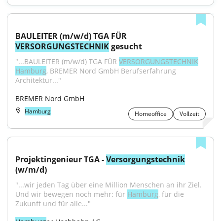
BAULEITER (m/w/d) TGA FÜR 
VERSORGUNGSTECHNIK
 gesucht
"...BAULEITER (m/w/d) TGA FÜR 
VERSORGUNGSTECHNIK
Hamburg
, BREMER Nord GmbH Berufserfahrung 
Architektur..."
BREMER Nord GmbH
Hamburg
Homeoffice
Vollzeit
Projektingenieur TGA - 
Versorgungstechnik
(w/m/d)
"...wir jeden Tag über eine Million Menschen an ihr Ziel. 
Und wir bewegen noch mehr: für 
Hamburg
, für die 
Zukunft und für alle..."