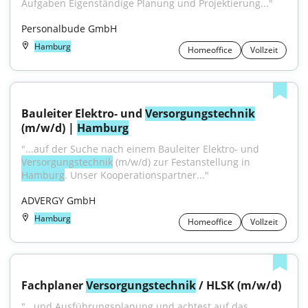
Aufgaben Eigenständige Planung und Projektierung..."
Personalbude GmbH
Hamburg
Homeoffice
Vollzeit
Bauleiter Elektro- und 
Versorgungstechnik
(m/w/d) | 
Hamburg
"...auf der Suche nach einem Bauleiter Elektro- und 
Versorgungstechnik
 (m/w/d) zur Festanstellung in 
Hamburg
. Unser Kooperationspartner..."
ADVERGY GmbH
Hamburg
Homeoffice
Vollzeit
Fachplaner 
Versorgungstechnik
 / HLSK (m/w/d)
"...und Ausführungsplanung und achtest auf das 