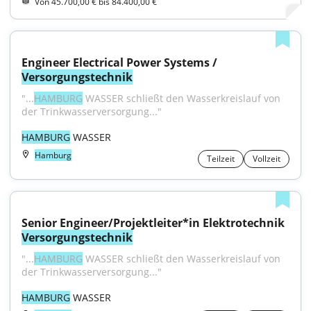
Von 45.700,00 € bis 84.400,00 €
Engineer Electrical Power Systems / 
Versorgungstechnik
"...
HAMBURG
 WASSER schließt den Wasserkreislauf von 
der Trinkwasserversorgung..."
HAMBURG
 WASSER
Hamburg
Teilzeit
Vollzeit
Senior Engineer/Projektleiter*in Elektrotechnik 
Versorgungstechnik
"...
HAMBURG
 WASSER schließt den Wasserkreislauf von 
der Trinkwasserversorgung..."
HAMBURG
 WASSER