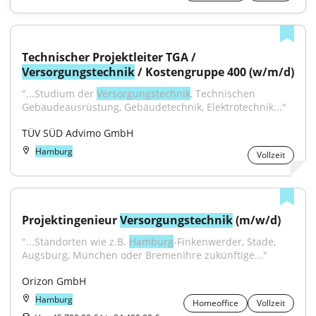
Technischer Projektleiter TGA / 
Versorgungstechnik
 / Kostengruppe 400 (w/m/d)
"...Studium der 
Versorgungstechnik
, Technischen 
Gebäudeausrüstung, Gebäudetechnik, Elektrotechnik..."
TÜV SÜD Advimo GmbH
Hamburg
Vollzeit
Projektingenieur 
Versorgungstechnik
 (m/w/d)
"...Standorten wie z.B. 
Hamburg
-Finkenwerder, Stade, 
Augsburg, München oder BremenIhre zukünftige..."
Orizon GmbH
Hamburg
Homeoffice
Vollzeit