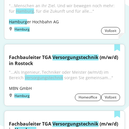
"...Menschen an ihr Ziel. Und wir bewegen noch mehr: 
für 
Hamburg
, für die Zukunft und für alle..."
Hamburg
er Hochbahn AG
Hamburg
Vollzeit
Fachbauleiter TGA 
Versorgungstechnik
 (m/w/d) 
in Rostock
"...Als Ingenieur, Techniker oder Meister (w/m/d) im 
Bereich 
Versorgungstechnik
 sorgen Sie gemeinsam..."
MBN GmbH
Hamburg
Homeoffice
Vollzeit
Fachbauleiter TGA 
Versorgungstechnik
 (m/w/d) 