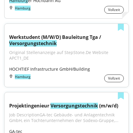
Hamburg
er Hochbahn AG
Hamburg
Vollzeit
Werkstudent (M/W/D) Bauleitung Tga / 
Versorgungstechnik
Original Stellenanzeige auf StepStone.De Website 
APCT1_DE
HOCHTIEF Infrastructure GmbH/Building
Hamburg
Vollzeit
Projektingenieur 
Versorgungstechnik
 (m/w/d)
Job DescriptionGA-tec Gebäude- und Anlagentechnik 
GmbH, ein Tochterunternehmen der Sodexo-Gruppe,...
GA-tec