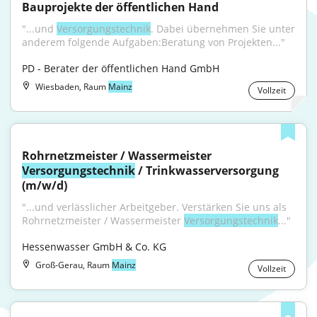
Bauprojekte der öffentlichen Hand
"...und 
Versorgungstechnik
. Dabei übernehmen Sie unter 
anderem folgende Aufgaben:Beratung von Projekten..."
PD - Berater der öffentlichen Hand GmbH
Wiesbaden, Raum
Mainz
Vollzeit
Rohrnetzmeister / Wassermeister 
Versorgungstechnik
 / Trinkwasserversorgung 
(m/w/d)
"...und verlässlicher Arbeitgeber. Verstärken Sie uns als 
Rohrnetzmeister / Wassermeister 
Versorgungstechnik
..."
Hessenwasser GmbH & Co. KG
Groß-Gerau, Raum
Mainz
Vollzeit