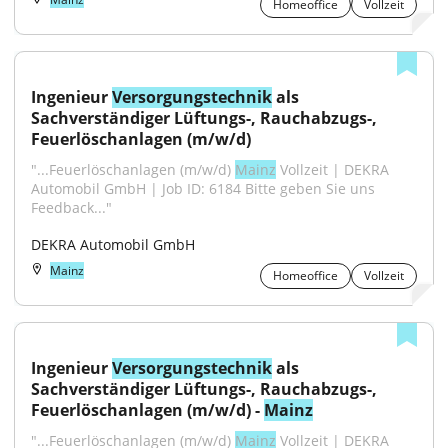
Homeoffice
Vollzeit
Ingenieur 
Versorgungstechnik
 als 
Sachverständiger Lüftungs-, Rauchabzugs-, 
Feuerlöschanlagen (m/w/d)
"...Feuerlöschanlagen (m/w/d) 
Mainz
 Vollzeit | DEKRA 
Automobil GmbH | Job ID: 6184 Bitte geben Sie uns 
Feedback..."
DEKRA Automobil GmbH
Mainz
Homeoffice
Vollzeit
Ingenieur 
Versorgungstechnik
 als 
Sachverständiger Lüftungs-, Rauchabzugs-, 
Feuerlöschanlagen (m/w/d) - 
Mainz
"...Feuerlöschanlagen (m/w/d) 
Mainz
 Vollzeit | DEKRA 