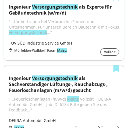
Ingenieur 
Versorgungstechnik
 als Experte für 
Gebäudetechnik (w/m/d)
"...für Vertrauen bei Verbraucher*innen und 
Versorgungstechnik
..."
TÜV SÜD Industrie Service GmbH
Mörfelden-Walldorf, Raum
Mainz
Vollzeit
Ingenieur 
Versorgungstechnik
 als 
Sachverständiger Lüftungs-, Rauchabzugs-, 
Feuerlöschanlagen (m/w/d) gesucht
"...Feuerlöschanlagen (m/w/d) 
Mainz
 Vollzeit | DEKRA 
Automobil GmbH | Job ID: 6184 Bitte geben Sie uns 
Feedback..."
DEKRA Automobil GmbH
Mainz