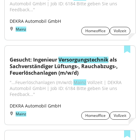
Automobil GmbH | Job ID: 6184 Bitte geben Sie uns 
Feedback..."
DEKRA Automobil GmbH
Mainz
Homeoffice
Vollzeit
Gesucht: Ingenieur 
Versorgungstechnik
 als 
Sachverständiger Lüftungs-, Rauchabzugs-, 
Feuerlöschanlagen (m/w/d)
"...Feuerlöschanlagen (m/w/d) 
Mainz
 Vollzeit | DEKRA 
Automobil GmbH | Job ID: 6184 Bitte geben Sie uns 
Feedback..."
DEKRA Automobil GmbH
Mainz
Homeoffice
Vollzeit