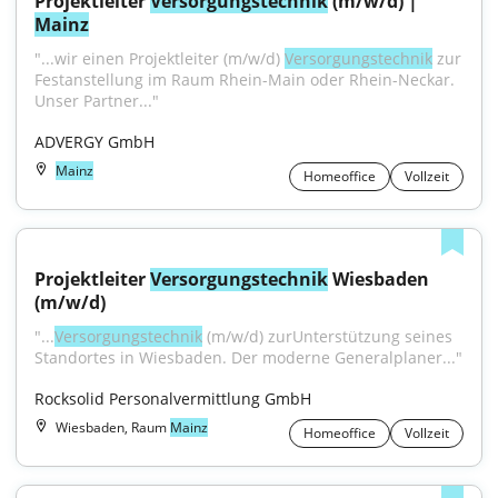
Projektleiter 
Versorgungstechnik
 (m/w/d) | 
Mainz
"...wir einen Projektleiter (m/w/d) 
Versorgungstechnik
 zur 
Festanstellung im Raum Rhein-Main oder Rhein-Neckar. 
Unser Partner..."
ADVERGY GmbH
Mainz
Homeoffice
Vollzeit
Projektleiter 
Versorgungstechnik
 Wiesbaden 
(m/w/d)
"...
Versorgungstechnik
 (m/w/d) zurUnterstützung seines 
Standortes in Wiesbaden. Der moderne Generalplaner..."
Rocksolid Personalvermittlung GmbH
Wiesbaden, Raum
Mainz
Homeoffice
Vollzeit