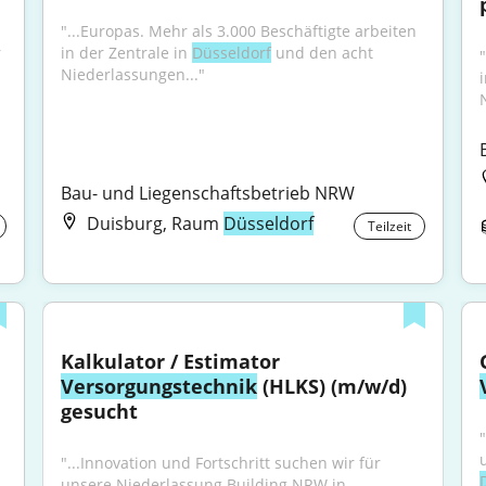
"...Europas. Mehr als 3.000 Beschäftigte arbeiten 
 
in der Zentrale in 
Düsseldorf
 und den acht 
Niederlassungen..."
Bau- und Liegenschaftsbetrieb NRW
Duisburg, Raum
Düsseldorf
Teilzeit
Kalkulator / Estimator 
Versorgungstechnik
 (HLKS) (m/w/d) 
gesucht
"...Innovation und Fortschritt suchen wir für 
unsere Niederlassung Building NRW in 