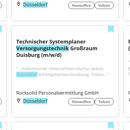
Düsseldorf
Homeoffice
Vollzeit
Technischer Systemplaner 
Versorgungstechnik
 Großraum 
Duisburg (m/w/d)
"
"...motivierende Unternehmenskultur Gebiet: 
Düsseldorf
 Arbeitgeberbeschreibung: Treten..."
Rocksolid Personalvermittlung GmbH
Düsseldorf
Homeoffice
Teilzeit