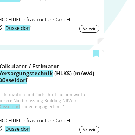
HOCHTIEF Infrastructure GmbH
Düsseldorf
Vollzeit
Kalkulator / Estimator 
Versorgungstechnik
 (HLKS) (m/w/d) - 
Düsseldorf
"...Innovation und Fortschritt suchen wir für 
unsere Niederlassung Building NRW in 
Düsseldorf
, einen engagierten..."
HOCHTIEF Infrastructure GmbH
Düsseldorf
Vollzeit