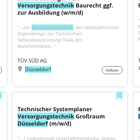
Versorgungstechnik
 Baurecht ggf. 
zur Ausbildung (w/m/d)
"
"...der 
Versorgungstechnik
, des Gebäudetechnik-
Engineerings, der Technischen 
Gebäudeausrüstung (TGA), des 
Maschinenbaus..."
TÜV SÜD AG
Düsseldorf
Vollzeit
Technischer Systemplaner 
Versorgungstechnik
 Großraum 
Düsseldorf
 (m/w/d)
"...| motivierende Unternehmenskultur Gebiet: 