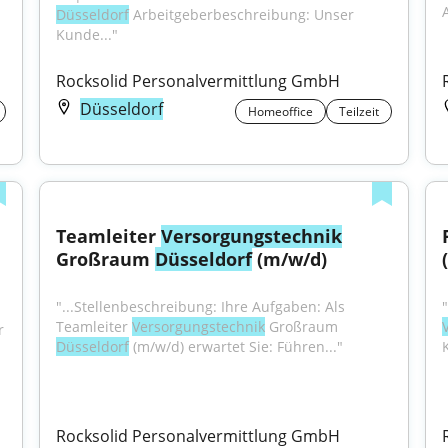
Großprojekte | flexible Arbeitszeiten | Großraum 
Düsseldorf
 Arbeitgeberbeschreibung: Unser 
Kunde..."
Rocksolid Personalvermittlung GmbH
Düsseldorf
Homeoffice
Teilzeit
Teamleiter 
Versorgungstechnik
Großraum 
Düsseldorf
 (m/w/d)
"...Stellenbeschreibung: Ihre Aufgaben: Als 
Teamleiter 
Versorgungstechnik
 Großraum 
 
Düsseldorf
 (m/w/d) erwartet Sie: Führen..."
Rocksolid Personalvermittlung GmbH