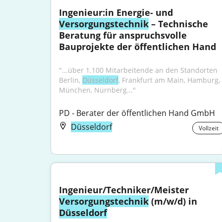
Ingenieur:in Energie- und 
Versorgungstechnik
 – Technische 
Beratung für anspruchsvolle 
Bauprojekte der öffentlichen Hand
"...über 1.100 Mitarbeitende an den Standorten 
Berlin, 
Düsseldorf
, Frankfurt am Main, Hamburg, 
München, Nürnberg..."
PD - Berater der öffentlichen Hand GmbH
Düsseldorf
Vollzeit
Ingenieur/Techniker/Meister 
Versorgungstechnik
 (m/w/d) in 
Düsseldorf