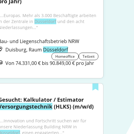
pro Jahr)
"...Europas. Mehr als 3.000 Beschäftigte arbeiten 
in der Zentrale in 
Düsseldorf
 und den acht 
Niederlassungen..."
Bau- und Liegenschaftsbetrieb NRW
Duisburg, Raum
Düsseldorf
Homeoffice
Teilzeit
Von 74.331,00 € bis 90.849,00 € pro Jahr
Gesucht: Kalkulator / Estimator 
Versorgungstechnik
 (HLKS) (m/w/d)
"...Innovation und Fortschritt suchen wir für 
unsere Niederlassung Building NRW in 
Düsseldorf
, einen engagierten..."