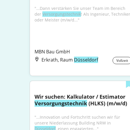
"...Dann verstärken Sie unser Team im Bereich 
der 
Versorgungstechnik
! Als Ingenieur, Techniker
oder Meister (m/w/d..."
MBN Bau GmbH
Erkrath, Raum
Düsseldorf
Vollzeit
Wir suchen: Kalkulator / Estimator 
Versorgungstechnik
 (HLKS) (m/w/d)
"...Innovation und Fortschritt suchen wir für 
unsere Niederlassung Building NRW in 
Düsseldorf
, einen engagierten..."