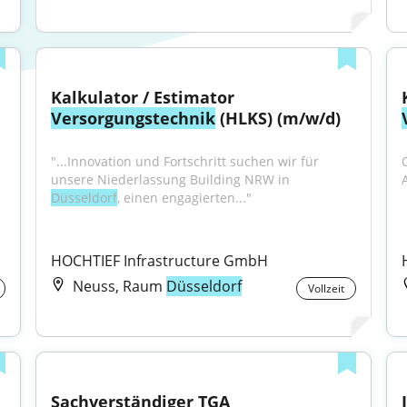
Kalkulator / Estimator 
Versorgungstechnik
 (HLKS) (m/w/d)
"...Innovation und Fortschritt suchen wir für 
unsere Niederlassung Building NRW in 
Düsseldorf
, einen engagierten..."
HOCHTIEF Infrastructure GmbH
Neuss, Raum
Düsseldorf
Vollzeit
Sachverständiger TGA 