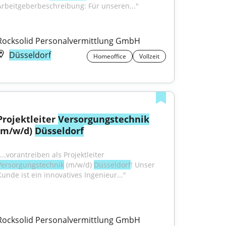
Arbeitgeberbeschreibung: Für unseren..."
Rocksolid Personalvermittlung GmbH
Düsseldorf
Homeoffice
Vollzeit
Projektleiter 
Versorgungstechnik
(m/w/d) 
Düsseldorf
"...vorantreiben als Projektleiter 
Versorgungstechnik
 (m/w/d) 
Düsseldorf
! Unser 
Kunde ist ein innovatives Ingenieur..."
Rocksolid Personalvermittlung GmbH