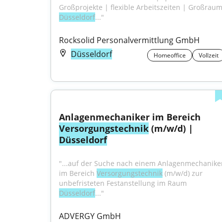
Düsseldorf
..."
Rocksolid Personalvermittlung GmbH
Düsseldorf
Homeoffice
Vollzeit
Anlagenmechaniker im Bereich 
Versorgungstechnik
 (m/w/d) | 
Düsseldorf
"...auf der Suche nach einem Anlagenmechaniker
im Bereich 
Versorgungstechnik
 (m/w/d) zur 
unbefristeten Festanstellung im Raum 
Düsseldorf
..."
ADVERGY GmbH