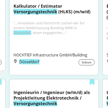
Kalkulator / Estimator 
Versorgungstechnik
 (HLKS) (m/w/d)
(
"...Innovation und Fortschritt suchen wir für 
unsere Niederlassung Building NRW in 
Düsseldorf
, einen engagierten..."
M
HOCHTIEF Infrastructure GmbH/Building
Düsseldorf
Vollzeit
Ingenieurin / Ingenieur (w/m/d) als 
Projektleitung Elektrotechnik / 
Versorgungstechnik