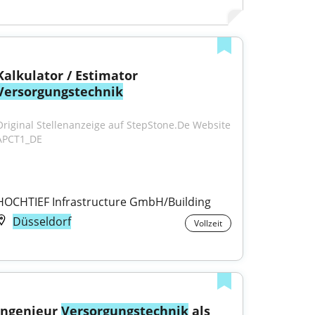
Kalkulator / Estimator 
Versorgungstechnik
Original Stellenanzeige auf StepStone.De Website 
APCT1_DE
HOCHTIEF Infrastructure GmbH/Building
Düsseldorf
Vollzeit
Ingenieur 
Versorgungstechnik
 als 