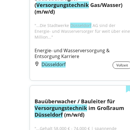
(
Versorgungstechnik
 Gas/Wasser) 
(m/w/d)
"...Die Stadtwerke 
Düsseldorf
 AG sind der 
Energie- und Wasserversorger für weit über eine 
Million..."
Energie- und Wasserversorgung & 
Entsorgung Karriere
Düsseldorf
Vollzeit
Bauüberwacher / Bauleiter für 
Versorgungstechnik
 im Großraum 
Düsseldorf
 (m/w/d)
"...Gehalt 58.000 € - 74.000 € | spannende 