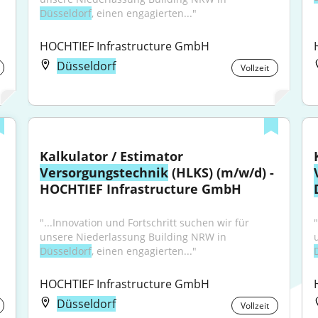
Düsseldorf
, einen engagierten..."
HOCHTIEF Infrastructure GmbH
Düsseldorf
Vollzeit
Kalkulator / Estimator 
Versorgungstechnik
 (HLKS) (m/w/d) - 
HOCHTIEF Infrastructure GmbH
"...Innovation und Fortschritt suchen wir für 
unsere Niederlassung Building NRW in 
Düsseldorf
, einen engagierten..."
HOCHTIEF Infrastructure GmbH
Düsseldorf
Vollzeit