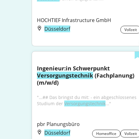
HOCHTIEF Infrastructure GmbH
Düsseldorf
Vollzeit
Ingenieur:in Schwerpunkt 
Versorgungstechnik
 (Fachplanung) 
(m/w/d)
"...## Das bringst du mit: - ein abgeschlossenes 
Studium der 
Versorgungstechnik
..."
pbr Planungsbüro
Düsseldorf
Homeoffice
Vollzeit