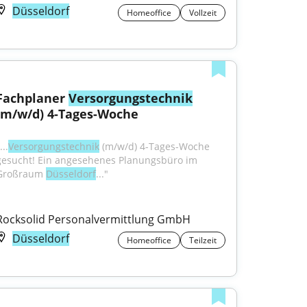
Düsseldorf
Homeoffice
Vollzeit
Fachplaner 
Versorgungstechnik
(m/w/d) 4-Tages-Woche
...
Versorgungstechnik
 (m/w/d) 4-Tages-Woche 
gesucht! Ein angesehenes Planungsbüro im 
Großraum 
Düsseldorf
..."
Rocksolid Personalvermittlung GmbH
Düsseldorf
Homeoffice
Teilzeit