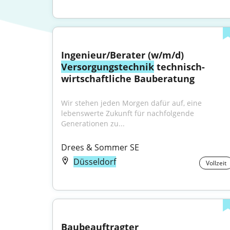
Ingenieur/Berater (w/m/d) 
Versorgungstechnik
 technisch-
wirtschaftliche Bauberatung
Wir stehen jeden Morgen dafür auf, eine 
lebenswerte Zukunft für nachfolgende 
Generationen zu...
Drees & Sommer SE
Düsseldorf
Vollzeit
Baubeauftragter 