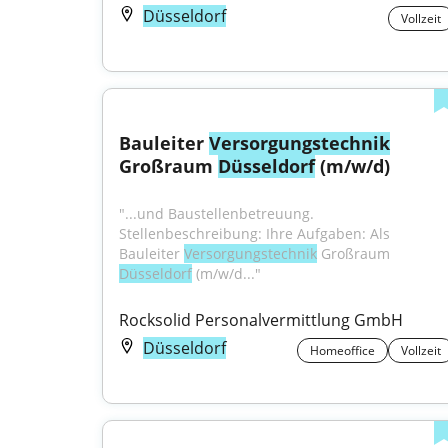
Düsseldorf
Vollzeit
Bauleiter 
Versorgungstechnik
Großraum 
Düsseldorf
 (m/w/d)
"...und Baustellenbetreuung. 
Stellenbeschreibung: Ihre Aufgaben: Als 
Bauleiter 
Versorgungstechnik
 Großraum 
Düsseldorf
 (m/w/d..."
Rocksolid Personalvermittlung GmbH
Düsseldorf
Homeoffice
Vollzeit