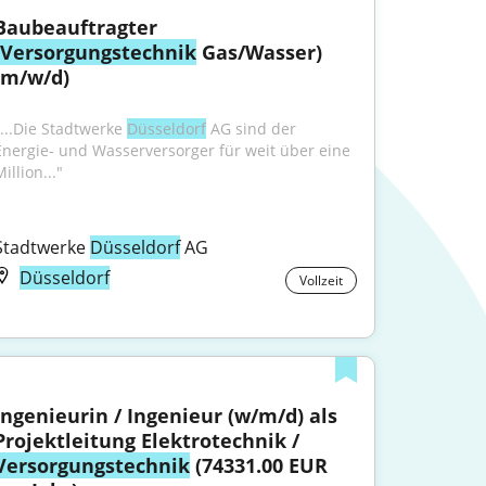
Baubeauftragter 
Versorgungstechnik
 Gas/Wasser) 
(m/w/d)
"...Die Stadtwerke 
Düsseldorf
 AG sind der 
Energie- und Wasserversorger für weit über eine 
illion..."
Stadtwerke 
Düsseldorf
 AG
Düsseldorf
Vollzeit
Ingenieurin / Ingenieur (w/m/d) als 
Projektleitung Elektrotechnik / 
Versorgungstechnik
 (74331.00 EUR 