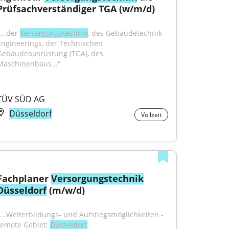
Prüfsachverständiger TGA (w/m/d)
...der 
Versorgungstechnik
, des Gebäudetechnik-
Engineerings, der Technischen 
Gebäudeausrüstung (TGA), des 
Maschinenbaus..."
TÜV SÜD AG
Düsseldorf
Vollzeit
Fachplaner 
Versorgungstechnik
Düsseldorf
 (m/w/d)
"...Weiterbildungs- und Aufstiegsmöglichkeiten - 
remote Gebiet: 
Düsseldorf