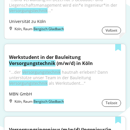
Liegenschaftsmanagement wird ein*e Ingenieur*in der 
Versorgungstechnik
..."
Universität zu Köln
Köln, Raum
Bergisch Gladbach
Vollzeit
Werkstudent in der Bauleitung 
Versorgungstechnik
 (m/w/d) in Köln
"...der 
Versorgungstechnik
 hautnah erleben? Dann 
unterstütze unser Team in der Bauleitung 
Versorgungstechnik
 als Werkstudent..."
MBN GmbH
Köln, Raum
Bergisch Gladbach
Teilzeit
Versorgungsingenieur (m/w/d) (Ingenieur/in - 