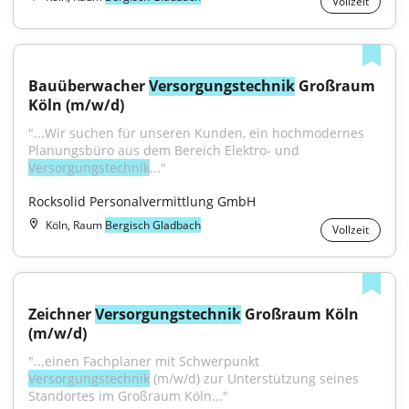
Vollzeit
Bauüberwacher 
Versorgungstechnik
 Großraum 
Köln (m/w/d)
"...Wir suchen für unseren Kunden, ein hochmodernes 
Planungsbüro aus dem Bereich Elektro- und 
Versorgungstechnik
..."
Rocksolid Personalvermittlung GmbH
Köln, Raum
Bergisch Gladbach
Vollzeit
Zeichner 
Versorgungstechnik
 Großraum Köln 
(m/w/d)
"...einen Fachplaner mit Schwerpunkt 
Versorgungstechnik
 (m/w/d) zur Unterstützung seines 
Standortes im Großraum Köln..."