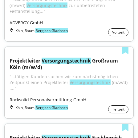
(m/w/d) 
Versorgungstechnik
 zur unbefristeten 
Festanstellung..."
ADVERGY GmbH
Köln, Raum
Bergisch Gladbach
Vollzeit
Projektleiter 
Versorgungstechnik
 Großraum 
Köln (m/w/d)
"...tätigen Kunden suchen wir zum nächstmöglichen 
Zeitpunkt einen Projektleiter 
Versorgungstechnik
 (m/w/d) 
...."
Rocksolid Personalvermittlung GmbH
Köln, Raum
Bergisch Gladbach
Teilzeit
Projektleiter 
Versorgungstechnik
 Fachbereich 