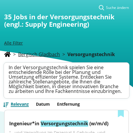
Suche ändern
35
Jobs in der Versorgungstechnik
(engl.: Supply Engineering)
Alle Filter
>
Bergisch Gladbach
>
Versorgungstechnik
In der Versorgungstechnik spielen Sie eine
entscheidende Rolle bei der Planung und
Umsetzung effizienter Systeme. Entdecken Sie
zahlreiche Stellenangebote, die Ihnen die
Möglichkeit bieten, in dieser innovativen Branche
zu arbeiten und Ihre Fachkenntnisse einzubringen.
Relevanz
Datum
Entfernung
Ingenieur*in 
Versorgungstechnik
 (w/m/d)
"...und Verwaltung.Im Dezernat 5 Gebäude- und 