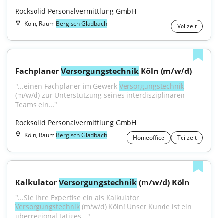
Rocksolid Personalvermittlung GmbH
Köln, Raum
Bergisch Gladbach
Vollzeit
Fachplaner 
Versorgungstechnik
 Köln (m/w/d)
"...einen Fachplaner im Gewerk 
Versorgungstechnik
(m/w/d) zur Unterstützung seines interdisziplinären 
Teams ein..."
Rocksolid Personalvermittlung GmbH
Köln, Raum
Bergisch Gladbach
Homeoffice
Teilzeit
Kalkulator 
Versorgungstechnik
 (m/w/d) Köln
"...Sie Ihre Expertise ein als Kalkulator 
Versorgungstechnik
 (m/w/d) Köln! Unser Kunde ist ein 
überregional tätiges..."