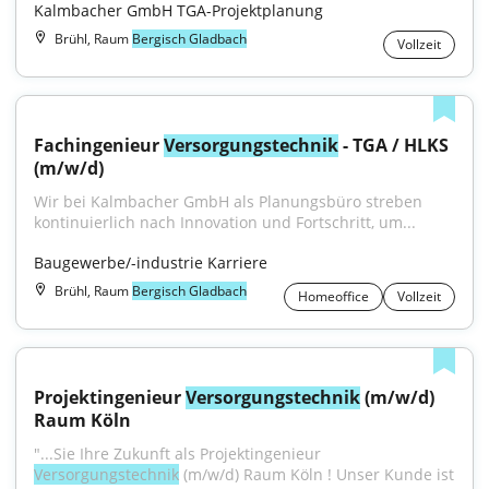
Kalmbacher GmbH TGA-Projektplanung
Brühl, Raum
Bergisch Gladbach
Vollzeit
Fachingenieur 
Versorgungstechnik
 - TGA / HLKS 
(m/w/d)
Wir bei Kalmbacher GmbH als Planungsbüro streben 
kontinuierlich nach Innovation und Fortschritt, um...
Baugewerbe/-industrie Karriere
Brühl, Raum
Bergisch Gladbach
Homeoffice
Vollzeit
Projektingenieur 
Versorgungstechnik
 (m/w/d) 
Raum Köln
"...Sie Ihre Zukunft als Projektingenieur 
Versorgungstechnik
 (m/w/d) Raum Köln ! Unser Kunde ist 