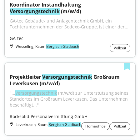
Koordinator Instandhaltung 
Versorgungstechnik
 (m/w/d)
GA-tec Gebäude- und Anlagentechnik GmbH, ein 
Tochterunternehmen der Sodexo-Gruppe, ist einer der...
GA-tec
Wesseling, Raum
Bergisch Gladbach
Vollzeit
Projektleiter 
Versorgungstechnik
 Großraum 
Leverkusen (m/w/d)
"...
Versorgungstechnik
 (m/w/d) zur Unterstützung seines 
Standortes im Großraum Leverkusen. Das Unternehmen 
beschäftigt..."
Rocksolid Personalvermittlung GmbH
Leverkusen, Raum
Bergisch Gladbach
Homeoffice
Vollzeit