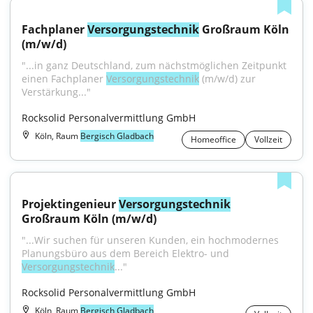
Fachplaner 
Versorgungstechnik
 Großraum Köln 
(m/w/d)
"...in ganz Deutschland, zum nächstmöglichen Zeitpunkt 
einen Fachplaner 
Versorgungstechnik
 (m/w/d) zur 
Verstärkung..."
Rocksolid Personalvermittlung GmbH
Köln, Raum
Bergisch Gladbach
Homeoffice
Vollzeit
Projektingenieur 
Versorgungstechnik
Großraum Köln (m/w/d)
"...Wir suchen für unseren Kunden, ein hochmodernes 
Planungsbüro aus dem Bereich Elektro- und 
Versorgungstechnik
..."
Rocksolid Personalvermittlung GmbH
Köln, Raum
Bergisch Gladbach