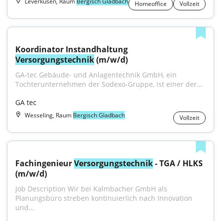
Leverkusen, Raum
Bergisch Gladbach
Homeoffice
Vollzeit
Koordinator Instandhaltung 
Versorgungstechnik
 (m/w/d)
GA-tec Gebäude- und Anlagentechnik GmbH, ein 
Tochterunternehmen der Sodexo-Gruppe, ist einer der...
GA tec
Wesseling, Raum
Bergisch Gladbach
Vollzeit
Fachingenieur 
Versorgungstechnik
 - TGA / HLKS 
(m/w/d)
Job Description Wir bei Kalmbacher GmbH als 
Planungsbüro streben kontinuierlich nach Innovation 
und...