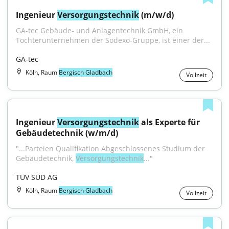
Ingenieur 
Versorgungstechnik
 (m/w/d)
GA-tec Gebäude- und Anlagentechnik GmbH, ein 
Tochterunternehmen der Sodexo-Gruppe, ist einer der...
GA-tec
Köln, Raum
Bergisch Gladbach
Vollzeit
Ingenieur 
Versorgungstechnik
 als Experte für 
Gebäudetechnik (w/m/d)
"...Parteien Qualifikation Abgeschlossenes Studium der 
Gebäudetechnik, 
Versorgungstechnik
..."
TÜV SÜD AG
Köln, Raum
Bergisch Gladbach
Vollzeit