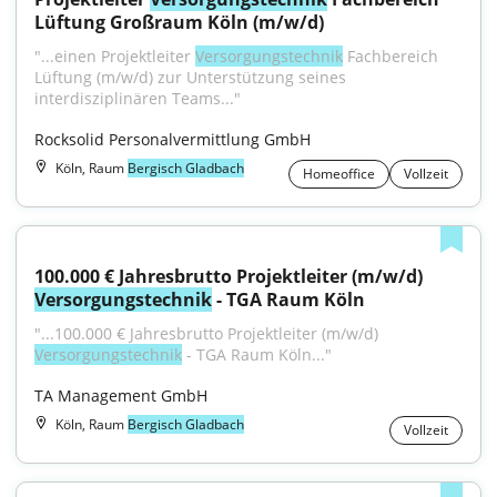
Lüftung Großraum Köln (m/w/d)
"...einen Projektleiter 
Versorgungstechnik
 Fachbereich 
Lüftung (m/w/d) zur Unterstützung seines 
interdisziplinären Teams..."
Rocksolid Personalvermittlung GmbH
Köln, Raum
Bergisch Gladbach
Homeoffice
Vollzeit
100.000 € Jahresbrutto Projektleiter (m/w/d) 
Versorgungstechnik
 - TGA Raum Köln
"...100.000 € Jahresbrutto Projektleiter (m/w/d) 
Versorgungstechnik
 - TGA Raum Köln..."
TA Management GmbH
Köln, Raum
Bergisch Gladbach
Vollzeit