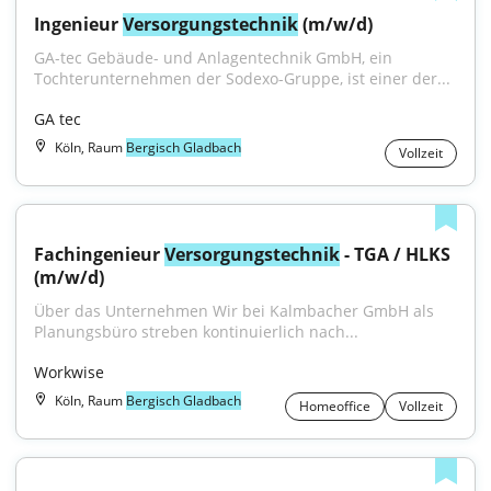
Ingenieur 
Versorgungstechnik
 (m/w/d)
GA-tec Gebäude- und Anlagentechnik GmbH, ein 
Tochterunternehmen der Sodexo-Gruppe, ist einer der...
GA tec
Köln, Raum
Bergisch Gladbach
Vollzeit
Fachingenieur 
Versorgungstechnik
 - TGA / HLKS 
(m/w/d)
Über das Unternehmen Wir bei Kalmbacher GmbH als 
Planungsbüro streben kontinuierlich nach...
Workwise
Köln, Raum
Bergisch Gladbach
Homeoffice
Vollzeit