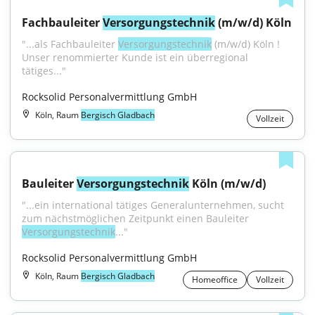
Fachbauleiter 
Versorgungstechnik
 (m/w/d) Köln
"...als Fachbauleiter 
Versorgungstechnik
 (m/w/d) Köln ! 
Unser renommierter Kunde ist ein überregional 
tätiges..."
Rocksolid Personalvermittlung GmbH
Köln, Raum
Bergisch Gladbach
Vollzeit
Bauleiter 
Versorgungstechnik
 Köln (m/w/d)
"...ein international tätiges Generalunternehmen, sucht 
zum nächstmöglichen Zeitpunkt einen Bauleiter 
Versorgungstechnik
..."
Rocksolid Personalvermittlung GmbH
Köln, Raum
Bergisch Gladbach
Homeoffice
Vollzeit