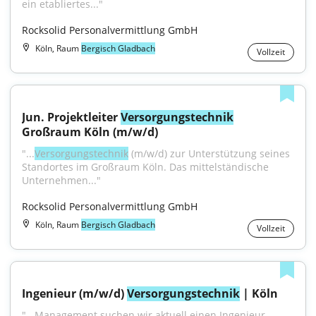
ein etabliertes..."
Rocksolid Personalvermittlung GmbH
Köln, Raum
Bergisch Gladbach
Vollzeit
Jun. Projektleiter 
Versorgungstechnik
Großraum Köln (m/w/d)
"...
Versorgungstechnik
 (m/w/d) zur Unterstützung seines 
Standortes im Großraum Köln. Das mittelständische 
Unternehmen..."
Rocksolid Personalvermittlung GmbH
Köln, Raum
Bergisch Gladbach
Vollzeit
Ingenieur (m/w/d) 
Versorgungstechnik
 | Köln
"...Management suchen wir aktuell einen Ingenieur 