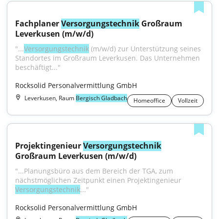
Fachplaner 
Versorgungstechnik
 Großraum 
Leverkusen (m/w/d)
"...
Versorgungstechnik
 (m/w/d) zur Unterstützung seines 
Standortes im Großraum Leverkusen. Das Unternehmen 
beschäftigt..."
Rocksolid Personalvermittlung GmbH
Leverkusen, Raum
Bergisch Gladbach
Homeoffice
Vollzeit
Projektingenieur 
Versorgungstechnik
Großraum Leverkusen (m/w/d)
"...Planungsbüro aus dem Bereich der TGA, zum 
nächstmöglichen Zeitpunkt einen Projektingenieur 
Versorgungstechnik
..."
Rocksolid Personalvermittlung GmbH