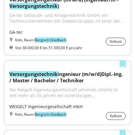
Versorgungstechnik
)
GA-tec Gebäude- und Anlagentechnik GmbH, ein 
Tochterunternehmen der Sodexo-Gruppe, ist einer der...
GA-tec
Köln, Raum
Bergisch Gladbach
Vollzeit
Von 38.000,00 € bis 51.500,00 € pro Jahr
Versorgungstechnik
ingenieur (m/w/d)Dipl.-Ing. 
/ Master / Bachelor / Techniker
Die Weigelt Ingenieurgesellschaft (ehemals GmbH) ist 
seit mehr als 55 Jahren ein zuverlässiger...
WEIGELT Ingenieurgesellschaft mbH
Köln, Raum
Bergisch Gladbach
Vollzeit