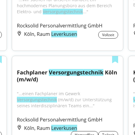
hochmodernes Planungsbüro aus dem Bereich 
Elektro- und 
Versorgungstechnik
..."
Rocksolid Personalvermittlung GmbH
Köln, Raum
Leverkusen
Vollzeit
Fachplaner 
Versorgungstechnik
 Köln 
(m/w/d)
"...einen Fachplaner im Gewerk 
Versorgungstechnik
 (m/w/d) zur Unterstützung 
seines interdisziplinären Teams ein..."
i
Rocksolid Personalvermittlung GmbH
Köln, Raum
Leverkusen
Homeoffice
Teilzeit