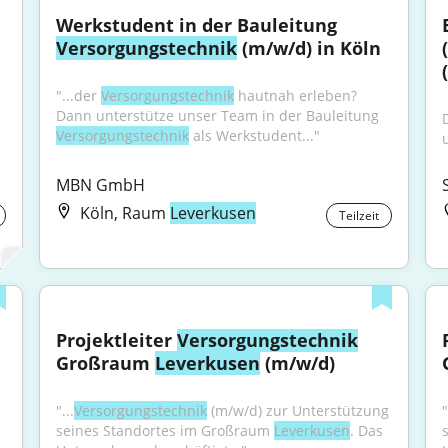
Werkstudent in der Bauleitung 
Versorgungstechnik
 (m/w/d) in Köln
(
"...der 
Versorgungstechnik
 hautnah erleben? 
Dann unterstütze unser Team in der Bauleitung 
Versorgungstechnik
 als Werkstudent..."
MBN GmbH
Köln, Raum
Leverkusen
Teilzeit
Projektleiter 
Versorgungstechnik
Großraum 
Leverkusen
 (m/w/d)
"...
Versorgungstechnik
 (m/w/d) zur Unterstützung 
"
seines Standortes im Großraum 
Leverkusen
. Das 