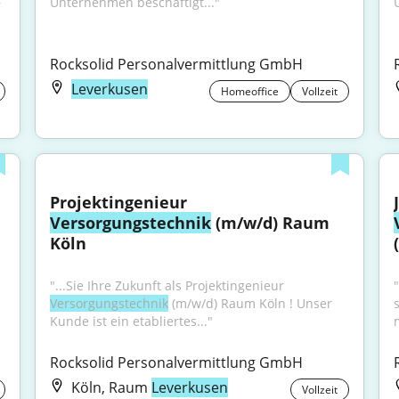
Unternehmen beschäftigt..."
 
Rocksolid Personalvermittlung GmbH
Leverkusen
Homeoffice
Vollzeit
Projektingenieur 
Versorgungstechnik
 (m/w/d) Raum 
Köln
"...Sie Ihre Zukunft als Projektingenieur 
"
Versorgungstechnik
 (m/w/d) Raum Köln ! Unser 
Kunde ist ein etabliertes..."
Rocksolid Personalvermittlung GmbH
Köln, Raum
Leverkusen
Vollzeit