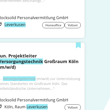
Unternehmen beschäftigt..."
Rocksolid Personalvermittlung GmbH
Leverkusen
Homeoffice
Vollzeit
Jun. Projektleiter 
Versorgungstechnik
 Großraum Köln 
(m/w/d)
...
Versorgungstechnik
 (m/w/d) zur Unterstützung 
seines Standortes im Großraum Köln. Das 
mittelständische Unternehmen..."
Rocksolid Personalvermittlung GmbH
Köln, Raum
Leverkusen
Vollzeit