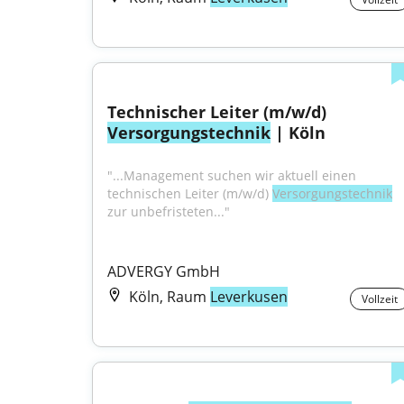
Technischer Leiter (m/w/d) 
Versorgungstechnik
 | Köln
"...Management suchen wir aktuell einen 
technischen Leiter (m/w/d) 
Versorgungstechnik
zur unbefristeten..."
ADVERGY GmbH
Köln, Raum
Leverkusen
Vollzeit