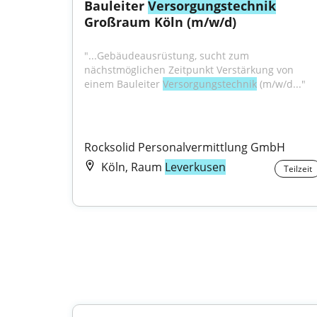
Bauleiter 
Versorgungstechnik
Großraum Köln (m/w/d)
"...Gebäudeausrüstung, sucht zum 
nächstmöglichen Zeitpunkt Verstärkung von 
einem Bauleiter 
Versorgungstechnik
 (m/w/d..."
Rocksolid Personalvermittlung GmbH
Köln, Raum
Leverkusen
Teilzeit