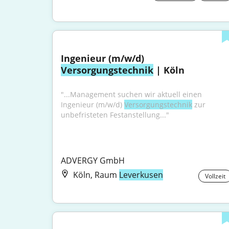
Ingenieur (m/w/d) 
Versorgungstechnik
 | Köln
"...Management suchen wir aktuell einen 
Ingenieur (m/w/d) 
Versorgungstechnik
 zur 
unbefristeten Festanstellung..."
ADVERGY GmbH
Köln, Raum
Leverkusen
Vollzeit