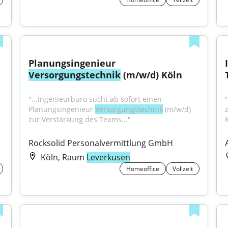
Planungsingenieur 
Versorgungstechnik
 (m/w/d) Köln
"...Ingenieurbüro sucht ab sofort einen 
Planungsingenieur 
Versorgungstechnik
 (m/w/d) 
zur Verstärkung des Teams..."
Rocksolid Personalvermittlung GmbH
Köln, Raum
Leverkusen
Homeoffice
Vollzeit