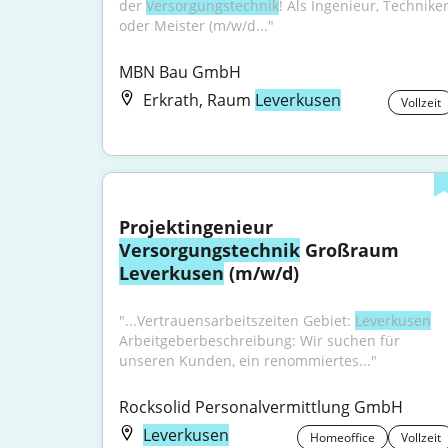
der 
Versorgungstechnik
! Als Ingenieur, Techniker
oder Meister (m/w/d..."
MBN Bau GmbH
Erkrath, Raum
Leverkusen
Vollzeit
Projektingenieur 
Versorgungstechnik
 Großraum 
Leverkusen
 (m/w/d)
"...Vertrauensarbeitszeiten Gebiet: 
Leverkusen
Arbeitgeberbeschreibung: Wir suchen für 
unseren Kunden, ein renommiertes..."
Rocksolid Personalvermittlung GmbH
Leverkusen
Homeoffice
Vollzeit