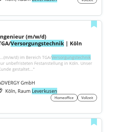
Ingenieur (m/w/d) 
TGA/
Versorgungstechnik
 | Köln
"...(m/w/d) im Bereich TGA/
Versorgungstechnik
zur unbefristeten Festanstellung in Köln. Unser 
Kunde gestaltet..."
ADVERGY GmbH
Köln, Raum
Leverkusen
Homeoffice
Vollzeit