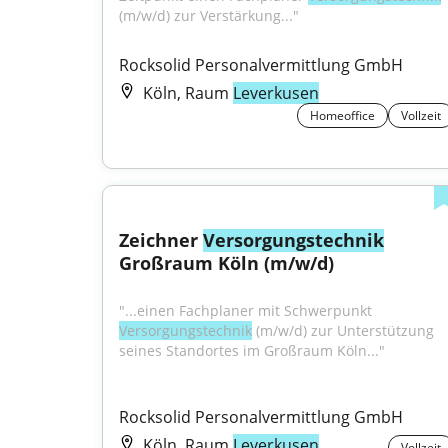
(m/w/d) zur Verstärkung..."
Rocksolid Personalvermittlung GmbH
Köln, Raum
Leverkusen
Homeoffice
Vollzeit
Zeichner 
Versorgungstechnik
Großraum Köln (m/w/d)
"...einen Fachplaner mit Schwerpunkt 
Versorgungstechnik
 (m/w/d) zur Unterstützung 
seines Standortes im Großraum Köln..."
Rocksolid Personalvermittlung GmbH
Köln, Raum
Leverkusen
Vollzeit