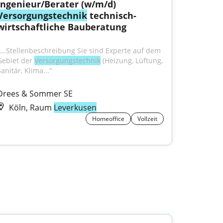
Ingenieur/Berater (w/m/d) 
Versorgungstechnik
 technisch-
wirtschaftliche Bauberatung
"...Stellenbeschreibung Sie sind Experte auf dem 
Gebiet der 
Versorgungstechnik
 (Heizung, Lüftung, 
anitär, Klima..."
Drees & Sommer SE
Köln, Raum
Leverkusen
Homeoffice
Vollzeit