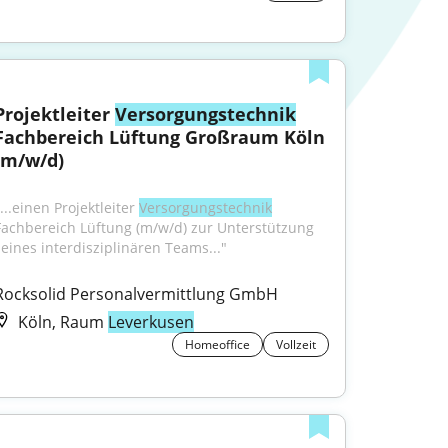
Projektleiter 
Versorgungstechnik
Fachbereich Lüftung Großraum Köln 
(m/w/d)
...einen Projektleiter 
Versorgungstechnik
Fachbereich Lüftung (m/w/d) zur Unterstützung 
seines interdisziplinären Teams..."
Rocksolid Personalvermittlung GmbH
Köln, Raum
Leverkusen
Homeoffice
Vollzeit