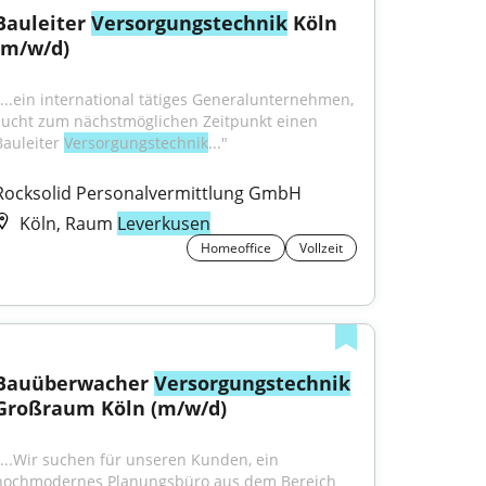
Bauleiter 
Versorgungstechnik
 Köln 
(m/w/d)
"...ein international tätiges Generalunternehmen, 
sucht zum nächstmöglichen Zeitpunkt einen 
Bauleiter 
Versorgungstechnik
..."
Rocksolid Personalvermittlung GmbH
Köln, Raum
Leverkusen
Homeoffice
Vollzeit
Bauüberwacher 
Versorgungstechnik
Großraum Köln (m/w/d)
"...Wir suchen für unseren Kunden, ein 
hochmodernes Planungsbüro aus dem Bereich 