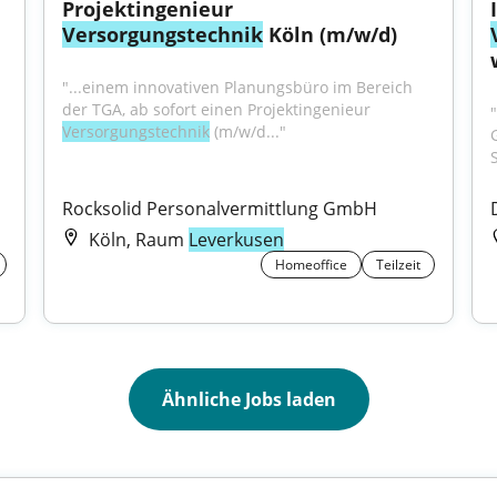
Projektingenieur 
Versorgungstechnik
 Köln (m/w/d)
"...einem innovativen Planungsbüro im Bereich 
der TGA, ab sofort einen Projektingenieur 
Versorgungstechnik
 (m/w/d..."
S
Rocksolid Personalvermittlung GmbH
Köln, Raum
Leverkusen
Homeoffice
Teilzeit
Ähnliche Jobs laden