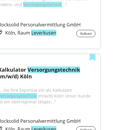
Elektro- und 
Versorgungstechnik
..."
Rocksolid Personalvermittlung GmbH
Köln, Raum
Leverkusen
Vollzeit
Kalkulator 
Versorgungstechnik
(m/w/d) Köln
"...Sie Ihre Expertise ein als Kalkulator 
Versorgungstechnik
 (m/w/d) Köln! Unser Kunde 
st ein überregional tätiges..."
Rocksolid Personalvermittlung GmbH
Köln, Raum
Leverkusen
Vollzeit