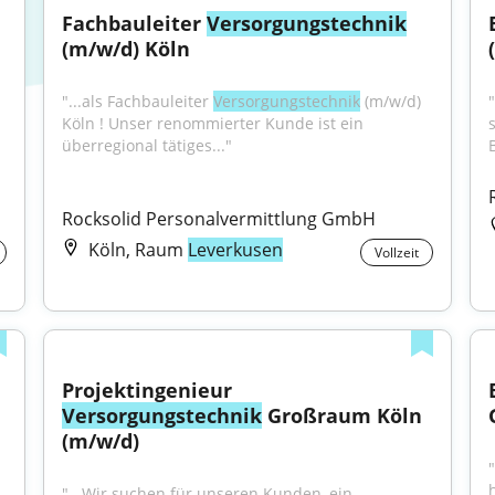
Fachbauleiter 
Versorgungstechnik
(m/w/d) Köln
"...als Fachbauleiter 
Versorgungstechnik
 (m/w/d) 
Köln ! Unser renommierter Kunde ist ein 
überregional tätiges..."
Rocksolid Personalvermittlung GmbH
Köln, Raum
Leverkusen
Vollzeit
Projektingenieur 
Versorgungstechnik
 Großraum Köln 
(m/w/d)
"...Wir suchen für unseren Kunden, ein 