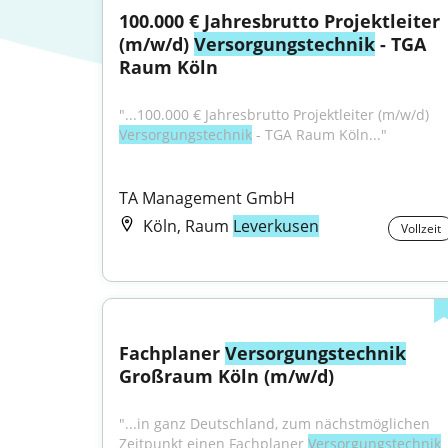
100.000 € Jahresbrutto Projektleiter 
(m/w/d) 
Versorgungstechnik
 - TGA 
Raum Köln
"...100.000 € Jahresbrutto Projektleiter (m/w/d) 
Versorgungstechnik
 - TGA Raum Köln..."
TA Management GmbH
Köln, Raum
Leverkusen
Vollzeit
Fachplaner 
Versorgungstechnik
Großraum Köln (m/w/d)
"...in ganz Deutschland, zum nächstmöglichen 
Zeitpunkt einen Fachplaner 
Versorgungstechnik