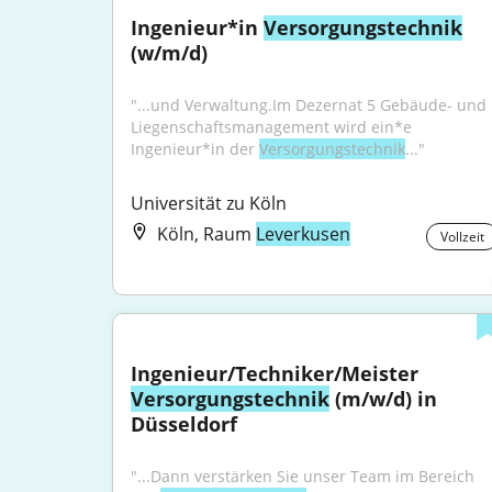
Ingenieur*in 
Versorgungstechnik
(w/m/d)
"...und Verwaltung.Im Dezernat 5 Gebäude- und 
Liegenschaftsmanagement wird ein*e 
Ingenieur*in der 
Versorgungstechnik
..."
Universität zu Köln
Köln, Raum
Leverkusen
Vollzeit
Ingenieur/Techniker/Meister 
Versorgungstechnik
 (m/w/d) in 
Düsseldorf
"...Dann verstärken Sie unser Team im Bereich 