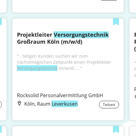
Projektleiter 
Versorgungstechnik
Großraum Köln (m/w/d)
"...tätigen Kunden suchen wir zum 
nächstmöglichen Zeitpunkt einen Projektleiter 
"
Versorgungstechnik
 (m/w/d) ...."
Rocksolid Personalvermittlung GmbH
Köln, Raum
Leverkusen
Teilzeit