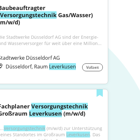
Baubeauftragter 
Versorgungstechnik
 Gas/Wasser) 
(m/w/d)
Die Stadtwerke Düsseldorf AG sind der Energie- 
und Wasserversorger für weit über eine Million...
Stadtwerke Düsseldorf AG
Düsseldorf, Raum
Leverkusen
Vollzeit
Fachplaner 
Versorgungstechnik
Großraum 
Leverkusen
 (m/w/d)
...
Versorgungstechnik
 (m/w/d) zur Unterstützung 
seines Standortes im Großraum 
Leverkusen
. Das 