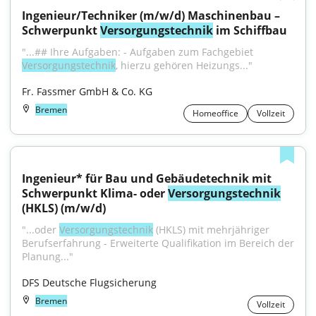
Ingenieur/Techniker (m/w/d) Maschinenbau – 
Schwerpunkt 
Versorgungstechnik
 im Schiffbau
"...## Ihre Aufgaben: - Aufgaben zum Fachgebiet 
Versorgungstechnik
, hierzu gehören Heizungs..."
Fr. Fassmer GmbH & Co. KG
Bremen
Homeoffice
Vollzeit
Ingenieur* für Bau und Gebäudetechnik mit 
Schwerpunkt Klima- oder 
Versorgungstechnik
(HKLS) (m/w/d)
"...oder 
Versorgungstechnik
 (HKLS) mit mehrjähriger 
Berufserfahrung - Erweiterte Qualifikation im Bereich der 
Planung..."
DFS Deutsche Flugsicherung
Bremen
Vollzeit