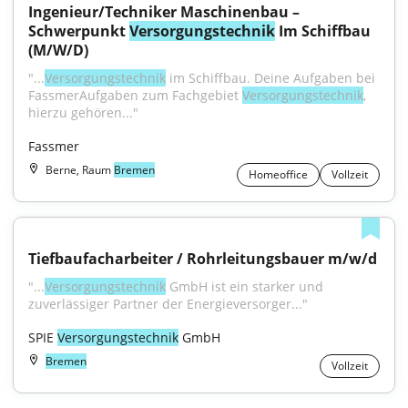
Ingenieur/Techniker Maschinenbau – 
Schwerpunkt 
Versorgungstechnik
 Im Schiffbau 
(M/W/D)
"...
Versorgungstechnik
 im Schiffbau. Deine Aufgaben bei 
FassmerAufgaben zum Fachgebiet 
Versorgungstechnik
, 
hierzu gehören..."
Fassmer
Berne, Raum
Bremen
Homeoffice
Vollzeit
Tiefbaufacharbeiter / Rohrleitungsbauer m/w/d
"...
Versorgungstechnik
 GmbH ist ein starker und 
zuverlässiger Partner der Energieversorger..."
SPIE 
Versorgungstechnik
 GmbH
Bremen
Vollzeit