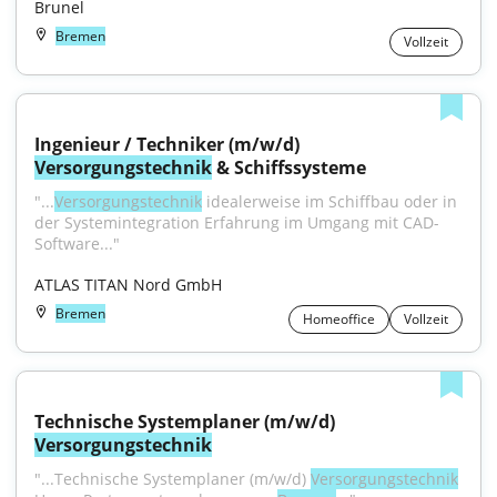
Brunel
Bremen
Vollzeit
Ingenieur / Techniker (m/w/d) 
Versorgungstechnik
 & Schiffssysteme
"...
Versorgungstechnik
 idealerweise im Schiffbau oder in 
der Systemintegration Erfahrung im Umgang mit CAD-
Software..."
ATLAS TITAN Nord GmbH
Bremen
Homeoffice
Vollzeit
Technische Systemplaner (m/w/d) 
Versorgungstechnik
"...Technische Systemplaner (m/w/d) 
Versorgungstechnik