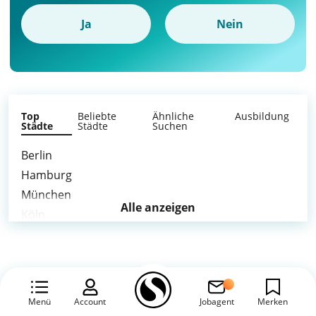
Ja
Nein
Top
Beliebte
Ähnliche
Ausbildung
Städte
Städte
Suchen
Berlin
Hamburg
München
Alle anzeigen
Köln
Frankfurt am Main
Stuttgart
Düsseldorf
Leipzig
Menü
Account
Jobagent
Merken
Dortmund