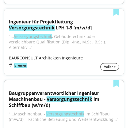
Ingenieur für Projektleitung 
Versorgungstechnik
 LPH 1-9 [m/w/d]
"...
Versorgungstechnik
, Gebäudetechnik oder 
vergleichbare Qualifikation (Dipl.-Ing., M.Sc., B.Sc.). 
Alternativ..."
BAURCONSULT Architekten Ingenieure
Bremen
Vollzeit
Baugruppenverantwortlicher Ingenieur 
Maschinenbau - 
Versorgungstechnik
 im 
Schiffbau (w/m/d)
"...Maschinenbau - 
Versorgungstechnik
 im Schiffbau 
(m/w/d). - Fachliche Betreuung und Weiterentwicklung..."