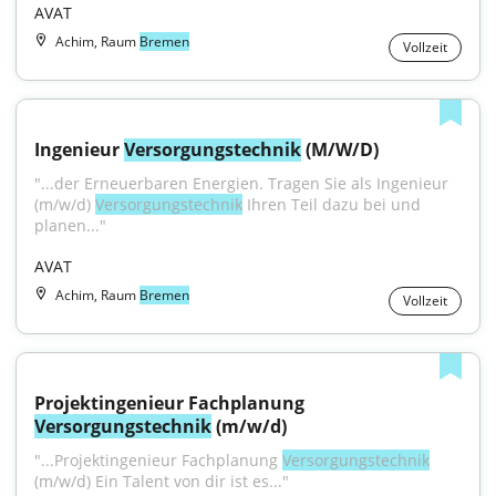
AVAT
Achim, Raum
Bremen
Vollzeit
Ingenieur 
Versorgungstechnik
 (M/W/D)
"...der Erneuerbaren Energien. Tragen Sie als Ingenieur 
(m/w/d) 
Versorgungstechnik
 Ihren Teil dazu bei und 
planen..."
AVAT
Achim, Raum
Bremen
Vollzeit
Projektingenieur Fachplanung 
Versorgungstechnik
 (m/w/d)
"...Projektingenieur Fachplanung 
Versorgungstechnik
(m/w/d) Ein Talent von dir ist es..."