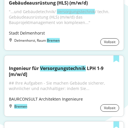
Gebäudeausrüstung (HLS) (m/w/d)
"...und Gebäudetechnik/ 
Versorgungstechnik
/ techn. 
Gebäudeausrüstung (HLS) (m/w/d) das 
Bauprojektmanagement von komplexen..."
Stadt Delmenhorst
Delmenhorst, Raum
Bremen
Vollzeit
Ingenieur für 
Versorgungstechnik
 LPH 1-9 
[m/w/d]
## Ihre Aufgaben - Sie machen Gebäude sicherer, 
wohnlicher und nachhaltiger: indem Sie...
BAURCONSULT Architekten Ingenieure
Bremen
Vollzeit