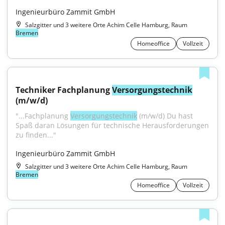
Ingenieurbüro Zammit GmbH
Salzgitter und 3 weitere Orte Achim Celle Hamburg, Raum
Bremen
Homeoffice
Vollzeit
Techniker Fachplanung 
Versorgungstechnik
(m/w/d)
"...Fachplanung 
Versorgungstechnik
 (m/w/d) Du hast 
Spaß daran Lösungen für technische Herausforderungen 
zu finden..."
Ingenieurbüro Zammit GmbH
Salzgitter und 3 weitere Orte Achim Celle Hamburg, Raum
Bremen
Homeoffice
Vollzeit