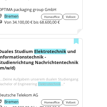
OPTIMA packaging group GmbH
Bremen
Homeoffice
Vollzeit
Von 34.100,00 € bis 68.600,00 €
Duales Studium 
Elektrotechnik
 und 
Informationstechnik - 
Studienrichtung Nachrichtentechnik 
(m/w/d)
"...Deine AufgabeIn unserem dualen Studiengang 
Bachelor of Engineering 
Elektrotechnik
..."
Deutsche Telekom AG
Bremen
Homeoffice
Vollzeit