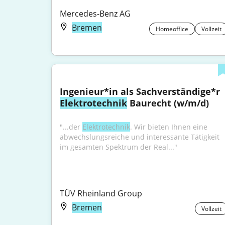
Mercedes-Benz AG
Bremen
Homeoffice
Vollzeit
Ingenieur*in als Sachverständige*r 
Elektrotechnik
 Baurecht (w/m/d)
"...der 
Elektrotechnik
. Wir bieten Ihnen eine 
abwechslungsreiche und interessante Tätigkeit 
im gesamten Spektrum der Real..."
TÜV Rheinland Group
Bremen
Vollzeit