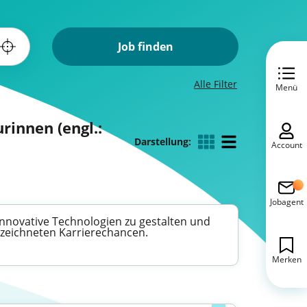
Job finden
Alle Filter
Menü
rinnen (engl.:
Darstellung:
Account
Jobagent
, innovative Technologien zu gestalten und
gezeichneten Karrierechancen.
Merken