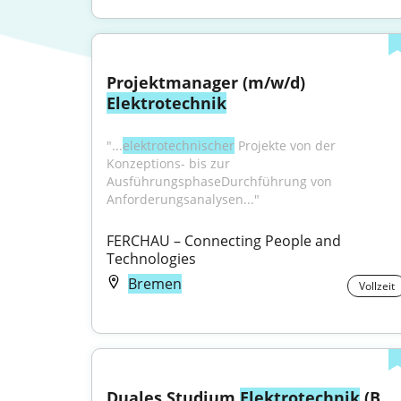
Projektmanager (m/w/d) 
Elektrotechnik
"...
elektrotechnischer
 Projekte von der 
Konzeptions- bis zur 
AusführungsphaseDurchführung von 
Anforderungsanalysen..."
FERCHAU – Connecting People and 
Technologies
Bremen
Vollzeit
Duales Studium 
Elektrotechnik
 (B. 