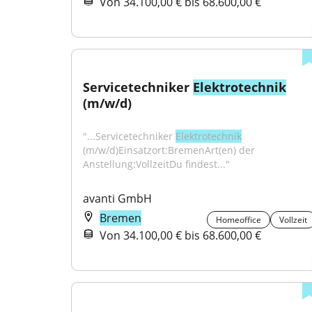
Von 34.100,00 € bis 68.600,00 €
Servicetechniker 
Elektrotechnik
(m/w/d)
"...Servicetechniker 
Elektrotechnik
(m/w/d)Einsatzort:BremenArt(en) der 
Anstellung:VollzeitDu findest..."
avanti GmbH
Bremen
Homeoffice
Vollzeit
Von 34.100,00 € bis 68.600,00 €