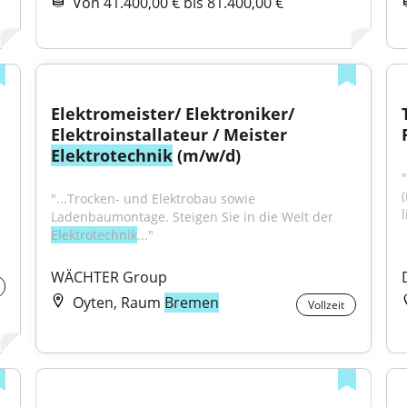
Von 41.400,00 € bis 81.400,00 €
Elektromeister/ Elektroniker/ 
Elektroinstallateur / Meister 
Elektrotechnik
 (m/w/d)
"...Trocken- und Elektrobau sowie 
l
Ladenbaumontage. Steigen Sie in die Welt der 
Elektrotechnik
..."
WÄCHTER Group
Oyten, Raum
Bremen
Vollzeit