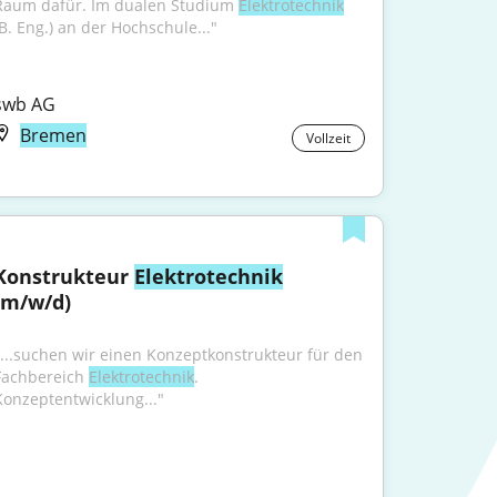
Raum dafür. Im dualen Studium 
Elektrotechnik
(B. Eng.) an der Hochschule..."
swb AG
Bremen
Vollzeit
Konstrukteur 
Elektrotechnik
(m/w/d)
"...suchen wir einen Konzeptkonstrukteur für den 
Fachbereich 
Elektrotechnik
. 
Konzeptentwicklung..."