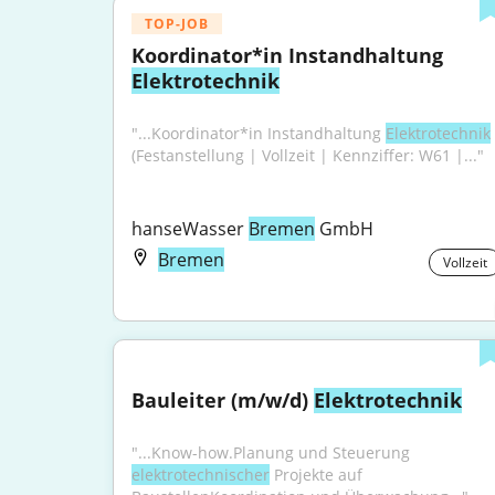
TOP-JOB
Koordinator*in Instandhaltung 
Elektrotechnik
"...Koordinator*in Instandhaltung 
Elektrotechnik
(Festanstellung | Vollzeit | Kennziffer: W61 |..."
hanseWasser 
Bremen
 GmbH
Bremen
Vollzeit
Bauleiter (m/w/d) 
Elektrotechnik
"...Know-how.Planung und Steuerung 
elektrotechnischer
 Projekte auf 