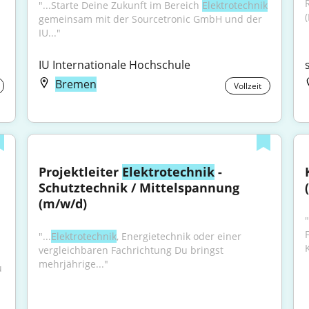
"...Starte Deine Zukunft im Bereich 
Elektrotechnik
gemeinsam mit der Sourcetronic GmbH und der 
IU..."
IU Internationale Hochschule
Bremen
Vollzeit
Projektleiter 
Elektrotechnik
 - 
Schutztechnik / Mittelspannung 
(m/w/d)
"...
Elektrotechnik
, Energietechnik oder einer 
vergleichbaren Fachrichtung Du bringst 
mehrjährige..."
 