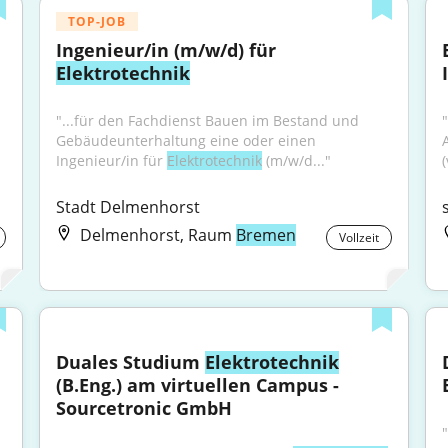
TOP-JOB
Ingenieur/in (m/w/d) für 
Elektrotechnik
"...für den Fachdienst Bauen im Bestand und 
Gebäudeunterhaltung eine oder einen 
Ingenieur/in für 
Elektrotechnik
 (m/w/d..."
Stadt Delmenhorst
Delmenhorst, Raum
Bremen
Vollzeit
Duales Studium 
Elektrotechnik
(B.Eng.) am virtuellen Campus - 
Sourcetronic GmbH