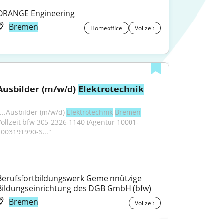
ORANGE Engineering
Bremen
Homeoffice
Vollzeit
Ausbilder (m/w/d) 
Elektrotechnik
"...Ausbilder (m/w/d) 
Elektrotechnik
Bremen
Vollzeit bfw 305-2326-1140 (Agentur 10001-
1003191990-S..."
Berufsfortbildungswerk Gemeinnützige 
Bildungseinrichtung des DGB GmbH (bfw)
Bremen
Vollzeit