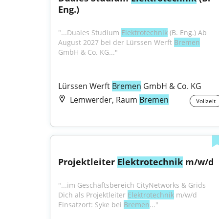
Eng.)
"...Duales Studium 
Elektrotechnik
 (B. Eng.) Ab 
August 2027 bei der Lürssen Werft 
Bremen
GmbH & Co. KG..."
Lürssen Werft 
Bremen
 GmbH & Co. KG
Lemwerder, Raum
Bremen
Vollzeit
Projektleiter 
Elektrotechnik
 m/w/d
"...im Geschäftsbereich CityNetworks & Grids 
Dich als Projektleiter 
Elektrotechnik
 m/w/d 
Einsatzort: Syke bei 
Bremen
..."