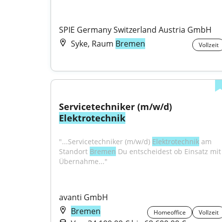
SPIE Germany Switzerland Austria GmbH
Syke, Raum
Bremen
Vollzeit
Servicetechniker (m/w/d) 
Elektrotechnik
"...Servicetechniker (m/w/d) 
Elektrotechnik
 am 
Standort 
Bremen
 Du entscheidest ob Einsatz mit 
Übernahme..."
avanti GmbH
Bremen
Homeoffice
Vollzeit