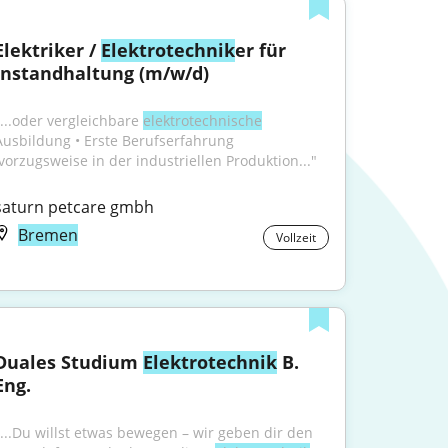
Elektriker / 
Elektrotechnik
er für 
Instandhaltung (m/w/d)
"...oder vergleichbare 
elektrotechnische
Ausbildung • Erste Berufserfahrung 
(vorzugsweise in der industriellen Produktion..."
saturn petcare gmbh
Bremen
Vollzeit
Duales Studium 
Elektrotechnik
 B. 
Eng.
"...Du willst etwas bewegen – wir geben dir den 