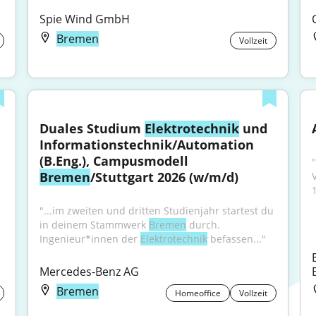
Spie Wind GmbH
Bremen
Vollzeit
Duales Studium 
Elektrotechnik
 und 
Informationstechnik/Automation 
(B.Eng.), Campusmodell 
Bremen
/Stuttgart 2026 (w/m/d)
"...im zweiten und dritten Studienjahr startest du 
in deinem Stammwerk 
Bremen
 durch. 
Ingenieur*innen der 
Elektrotechnik
 befassen..."
Mercedes-Benz AG
Bremen
Homeoffice
Vollzeit