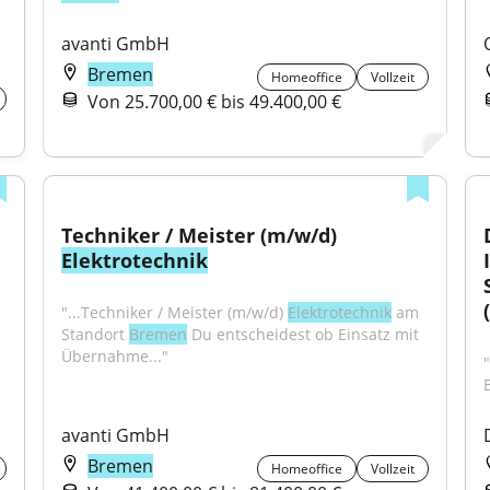
avanti GmbH
Bremen
Homeoffice
Vollzeit
Von 25.700,00 € bis 49.400,00 €
Techniker / Meister (m/w/d) 
Elektrotechnik
"...Techniker / Meister (m/w/d) 
Elektrotechnik
 am 
Standort 
Bremen
 Du entscheidest ob Einsatz mit 
Übernahme..."
avanti GmbH
Bremen
Homeoffice
Vollzeit