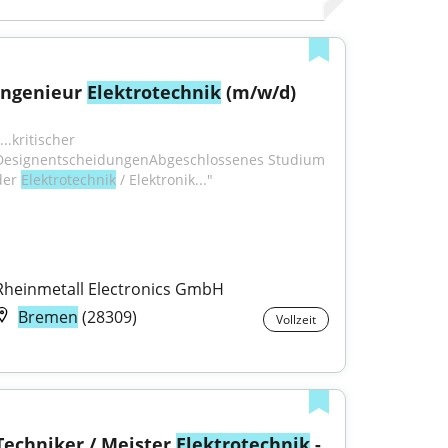
Ingenieur 
Elektrotechnik
 (m/w/d)
...kritischer 
DesignentscheidungenAbgeschlossenes Studium 
der 
Elektrotechnik
 / Elektronik..."
Rheinmetall Electronics GmbH
Bremen
(28309)
Vollzeit
Techniker / Meister 
Elektrotechnik
 - 