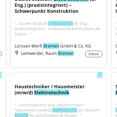
Eng.) (praxisintegriert) – 
Schwerpunkt Konstruktion
"...Duales Studium 
Elektrotechnik
 (B. Eng.) 
(praxisintegriert) – Schwerpunkt Konstruktion Ab 
August..."
Lürssen Werft 
Bremen
 GmbH & Co. KG
Lemwerder, Raum
Bremen
Vollzeit
Haustechniker / Hausmeister 
(m/w/d) 
Elektrotechnik
"...und erfolgreich sind. Haustechniker / 
Hausmeister (m/w/d) 
Elektrotechnik
 am Standort 
Bremen
 Du entscheidest ob Einsatz..."