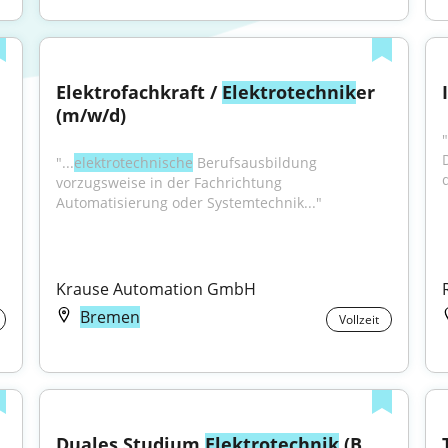
Elektrofachkraft / 
Elektrotechnik
er 
(m/w/d)
"
"...
elektrotechnische
 Berufsausbildung 
vorzugsweise in der Fachrichtung 
Automatisierung oder Systemtechnik..."
Krause Automation GmbH
Bremen
Vollzeit
Duales Studium 
Elektrotechnik
 (B. 