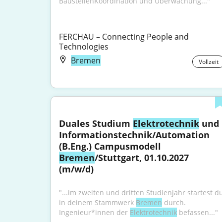
BaustellenKoordination und Überwachung..."
FERCHAU – Connecting People and 
Technologies
Bremen
Vollzeit
Duales Studium 
Elektrotechnik
 und 
Informationstechnik/Automation 
(B.Eng.) Campusmodell 
Bremen
/Stuttgart, 01.10.2027 
(m/w/d)
"...im zweiten und dritten Studienjahr startest du
in deinem Stammwerk 
Bremen
 durch. 
Ingenieur*innen der 
Elektrotechnik
 befassen..."