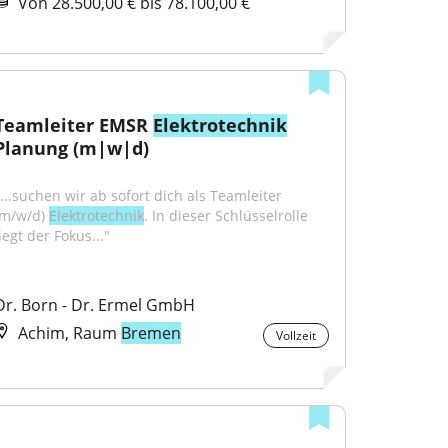
Von 28.500,00 € bis 78.100,00 €
Teamleiter EMSR 
Elektrotechnik
Planung (m|w|d)
"...suchen wir ab sofort dich als Teamleiter 
(m/w/d) 
Elektrotechnik
. In dieser Schlüsselrolle 
iegt der Fokus..."
Dr. Born - Dr. Ermel GmbH
Achim, Raum
Bremen
Vollzeit