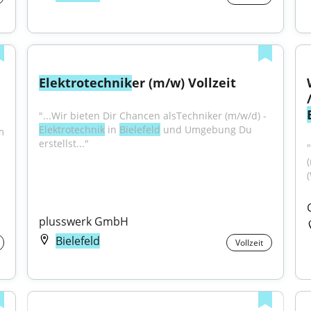
Elektrotechnik
er (m/w) Vollzeit
"...Wir bieten Dir Chancen alsTechniker (m/w/d) - 
Elektrotechnik
 in 
Bielefeld
 und Umgebung Du 
 
erstellst..."
plusswerk GmbH
Bielefeld
Vollzeit