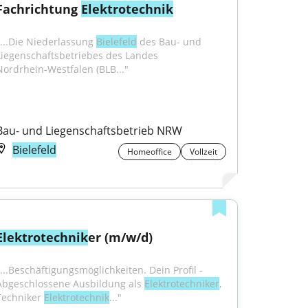
Fachrichtung 
Elektrotechnik
"...Die Niederlassung 
Bielefeld
 des Bau- und 
Liegenschaftsbetriebes des Landes 
Nordrhein‑Westfalen (BLB..."
Bau- und Liegenschaftsbetrieb NRW
Bielefeld
Homeoffice
Vollzeit
Elektrotechnik
er (m/w/d)
"...Beschäftigungsmöglichkeiten. Dein Profil - 
Abgeschlossene Ausbildung als 
Elektrotechniker
, 
Techniker 
Elektrotechnik
..."