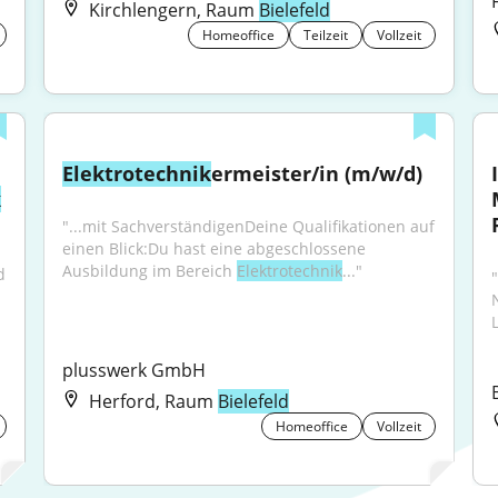
Kirchlengern, Raum
Bielefeld
Homeoffice
Teilzeit
Vollzeit
Elektrotechnik
ermeister/in (m/w/d)
k
"...mit SachverständigenDeine Qualifikationen auf 
einen Blick:Du hast eine abgeschlossene 
Ausbildung im Bereich 
Elektrotechnik
..."
 
plusswerk GmbH
Herford, Raum
Bielefeld
Homeoffice
Vollzeit