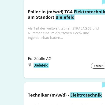
Polier:in (m/w/d) TGA 
Elektrotechni
am Standort 
Bielefeld
Als Teil der weltweit tätigen STRABAG SE und 
Nummer eins im deutschen Hoch- und 
Ingenieurbau bauen...
Ed. Züblin AG
Bielefeld
Vollzeit
Techniker (m/w/d) - 
Elektrotechnik