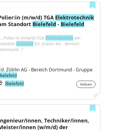
Polier:in (m/w/d) TGA 
Elektrotechnik
am Standort 
Bielefeld
 - 
Bielefeld
...Polier:in (m/w/d) TGA 
Elektrotechnik
 am 
Standort 
Bielefeld
 Ed. Züblin AG - Bereich 
Dortmund..."
Ed. Züblin AG - Bereich Dortmund - Gruppe 
Bielefeld
Bielefeld
Vollzeit
Ingenieur/innen, Techniker/innen, 
Meister/innen (w/m/d) der 