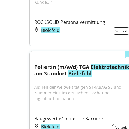
Kunde..."
ROCKSOLID Personalvermittlung
Bielefeld
Vollzeit
Polier:in (m/w/d) TGA 
Elektrotechni
am Standort 
Bielefeld
Als Teil der weltweit tätigen STRABAG SE und 
Nummer eins im deutschen Hoch- und 
Ingenieurbau bauen...
Baugewerbe/-industrie Karriere
Bielefeld
Vollzeit