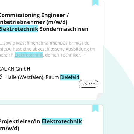
Commissioning Engineer / 
Inbetriebnehmer (m/w/d) 
Elektrotechnik
 Sondermaschinen
"...sowie MaschinenabnahmenDas bringst du 
mit:Du hast eine abgeschlossene Ausbildung im 
Bereich 
Elektrotechnik
, deinen Techniker..."
CALJAN GmbH
Halle (Westfalen), Raum
Bielefeld
Vollzeit
Projektleiter/in 
Elektrotechnik
(m/w/d)