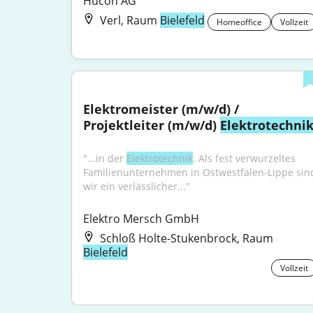
Hucon AG
Verl, Raum
Bielefeld
Homeoffice
Vollzeit
Elektromeister (m/w/d) / 
Projektleiter (m/w/d) 
Elektrotechni
"...in der 
Elektrotechnik
. Als fest verwurzeltes 
Familienunternehmen in Ostwestfalen-Lippe sind
wir ein verlässlicher..."
Elektro Mersch GmbH
Schloß Holte-Stukenbrock, Raum
Bielefeld
Vollzeit