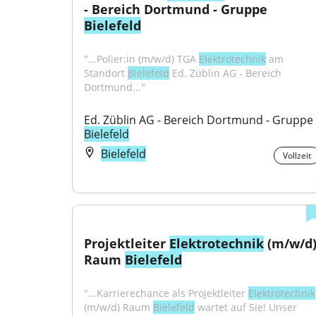
- Bereich Dortmund - Gruppe 
Bielefeld
"...Polier:in (m/w/d) TGA 
Elektrotechnik
 am 
Standort 
Bielefeld
 Ed. Züblin AG - Bereich 
Dortmund..."
Ed. Züblin AG - Bereich Dortmund - Gruppe 
Bielefeld
Bielefeld
Vollzeit
Projektleiter 
Elektrotechnik
 (m/w/d)
Raum 
Bielefeld
"...Karrierechance als Projektleiter 
Elektrotechnik
(m/w/d) Raum 
Bielefeld
 wartet auf Sie! Unser 