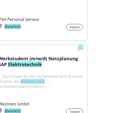
PSH Personal Service
Bielefeld
Vollzeit
Werkstudent (m/w/d) Netzplanung 
SAP 
Elektrotechnik
"...Das bringst Du mit: Du befindest Dich in einem 
Studium der 
Elektrotechnik
, 
Wirtschaftsingenieurwesen..."
Westnetz GmbH
Bielefeld
Teilzeit