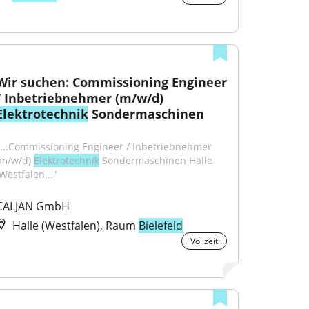
Wir suchen: Commissioning Engineer 
/ Inbetriebnehmer (m/w/d) 
Elektrotechnik
 Sondermaschinen
"...Commissioning Engineer / Inbetriebnehmer 
(m/w/d) 
Elektrotechnik
 Sondermaschinen Halle 
(Westfalen..."
CALJAN GmbH
Halle (Westfalen), Raum
Bielefeld
Vollzeit