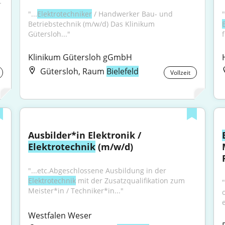
"...Wir bieten Dir Chancen als Techniker (m/w/d) - 
"...
Elektrotechniker
 / Handwerker Bau- und 
Betriebstechnik (m/w/d) Das Klinikum 
Gütersloh..."
Klinikum Gütersloh gGmbH
Gütersloh, Raum
Bielefeld
Vollzeit
Ausbilder*in Elektronik / 
Elektrotechnik
 (m/w/d)
"...etc.Abgeschlossene Ausbildung in der 
Elektrotechnik
 mit der Zusatzqualifikation zum 
Meister*in / Techniker*in..."
Westfalen Weser