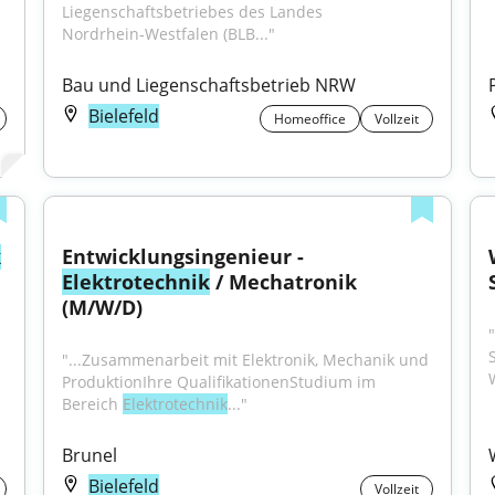
Liegenschaftsbetriebes des Landes 
Nordrhein‑Westfalen (BLB..."
Bau und Liegenschaftsbetrieb NRW
Bielefeld
Homeoffice
Vollzeit
k
Entwicklungsingenieur - 
Elektrotechnik
 / Mechatronik 
(M/W/D)
"...Zusammenarbeit mit Elektronik, Mechanik und 
ProduktionIhre QualifikationenStudium im 
Bereich 
Elektrotechnik
..."
Brunel
Bielefeld
Vollzeit