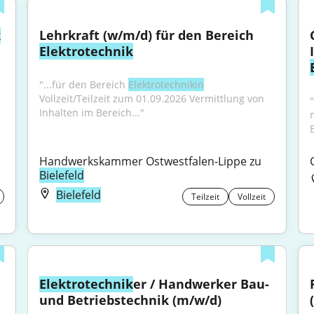
k
Lehrkraft (w/m/d) für den Bereich 
Elektrotechnik
"...für den Bereich 
Elektrotechnikin
Vollzeit/Teilzeit zum 01.09.2026 Vermittlung von 
Inhalten im Bereich..."
Handwerkskammer Ostwestfalen-Lippe zu 
Bielefeld
Bielefeld
Teilzeit
Vollzeit
Elektrotechnik
er / Handwerker Bau- 
und Betriebstechnik (m/w/d)