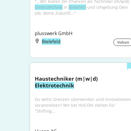
Elektrotechnik
 in 
Bielefeld
 und Umgebung Dein 
Job, deine Zukunft..."
plusswerk GmbH
Bielefeld
Vollzeit
Haustechniker (m|w|d) 
Elektrotechnik
Du willst Grenzen überwinden und Innovationen 
vorantreiben? Wir bei HUCON stehen für 
"Shifting...