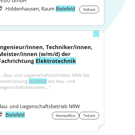
FEGU GmbH
Hiddenhausen, Raum
Bielefeld
Vollzeit
Ingenieur/innen, Techniker/innen, 
Meister/innen (w/m/d) der 
Fachrichtung 
Elektrotechnik
"...Bau- und Liegenschaftsbetriebes NRW Die 
Niederlassung 
Bielefeld
 des Bau- und 
Liegenschaftsbetriebes..."
Bau- und Liegenschaftsbetrieb NRW
Bielefeld
Homeoffice
Teilzeit