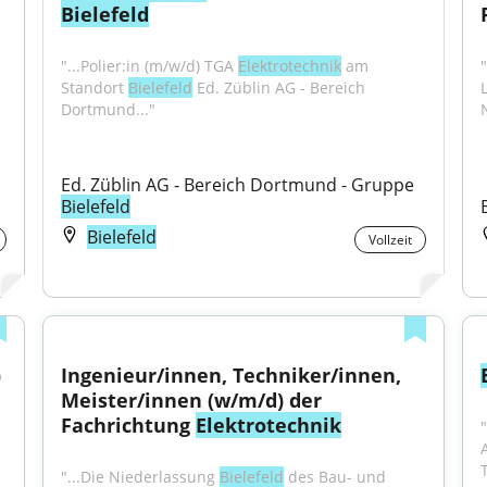
Bielefeld
"...Polier:in (m/w/d) TGA 
Elektrotechnik
 am 
Standort 
Bielefeld
 Ed. Züblin AG - Bereich 
Dortmund..."
Ed. Züblin AG - Bereich Dortmund - Gruppe 
Bielefeld
Bielefeld
Vollzeit
 
Ingenieur/innen, Techniker/innen, 
Meister/innen (w/m/d) der 
Fachrichtung 
Elektrotechnik
"...Die Niederlassung 
Bielefeld
 des Bau- und 