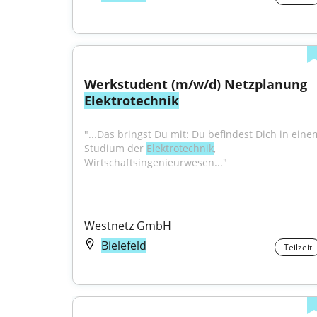
Werkstudent (m/w/d) Netzplanung 
Elektrotechnik
"...Das bringst Du mit: Du befindest Dich in einem
Studium der 
Elektrotechnik
, 
Wirtschaftsingenieurwesen..."
Westnetz GmbH
Bielefeld
Teilzeit