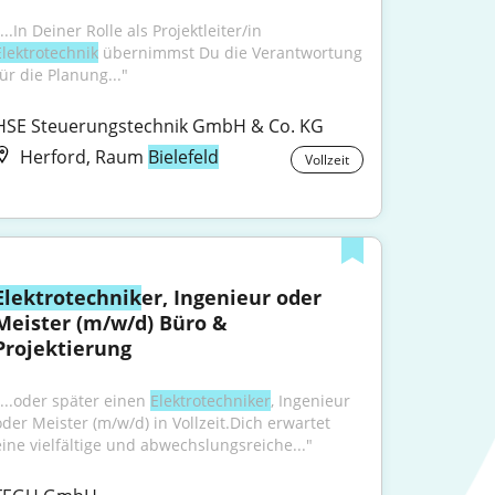
"...In Deiner Rolle als Projektleiter/in 
Elektrotechnik
 übernimmst Du die Verantwortung 
für die Planung..."
HSE Steuerungstechnik GmbH & Co. KG
Herford, Raum
Bielefeld
Vollzeit
Elektrotechnik
er, Ingenieur oder 
Meister (m/w/d) Büro & 
Projektierung
"...oder später einen 
Elektrotechniker
, Ingenieur 
oder Meister (m/w/d) in Vollzeit.Dich erwartet 
eine vielfältige und abwechslungsreiche..."