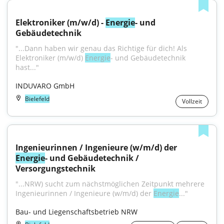
Elektroniker (m/w/d) - 
Energie
- und 
Gebäudetechnik
"...Dann haben wir genau das Richtige für dich! Als 
Elektroniker (m/w/d) 
Energie
- und Gebäudetechnik 
hast..."
INDUVARO GmbH
Bielefeld
Vollzeit
Ingenieurinnen / Ingenieure (w/m/d) der 
Energie
- und Gebäudetechnik / 
Versorgungstechnik
"...NRW) sucht zum nächstmöglichen Zeitpunkt mehrere 
Ingenieurinnen / Ingenieure (w/m/d) der 
Energie
..."
Bau- und Liegenschaftsbetrieb NRW