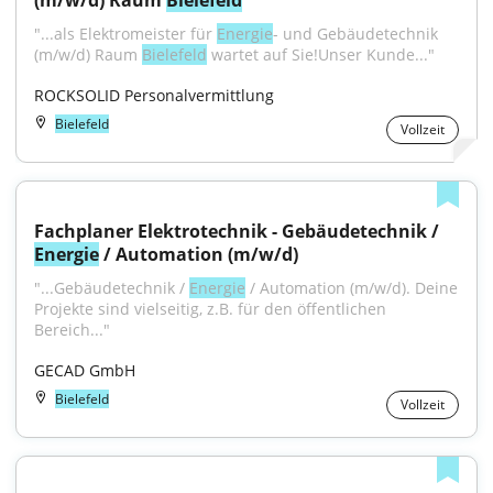
(m/w/d) Raum 
Bielefeld
"...als Elektromeister für 
Energie
- und Gebäudetechnik 
(m/w/d) Raum 
Bielefeld
 wartet auf Sie!Unser Kunde..."
ROCKSOLID Personalvermittlung
Bielefeld
Vollzeit
Fachplaner Elektrotechnik - Gebäudetechnik / 
Energie
 / Automation (m/w/d)
"...Gebäudetechnik / 
Energie
 / Automation (m/w/d). Deine 
Projekte sind vielseitig, z.B. für den öffentlichen 
Bereich..."
GECAD GmbH
Bielefeld
Vollzeit