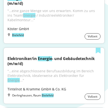
(m/w/d)
"...eine ganze Menge von uns erwarten. Komm zu uns 
ins Team!
Energie
-/ Industrieelektroniker/ 
Kabelmonteur..."
Köster GmbH
Bielefeld
Vollzeit
Elektroniker/in 
Energie
- und Gebäudetechnik 
(m/w/d)
"...eine abgeschlossene Berufsausbildung im Bereich 
Elektrotechnik, idealerweise als Elektroniker für 
Energie
..."
Tintelnot & Kramme GmbH & Co. KG
Oerlinghausen, Raum
Bielefeld
Vollzeit