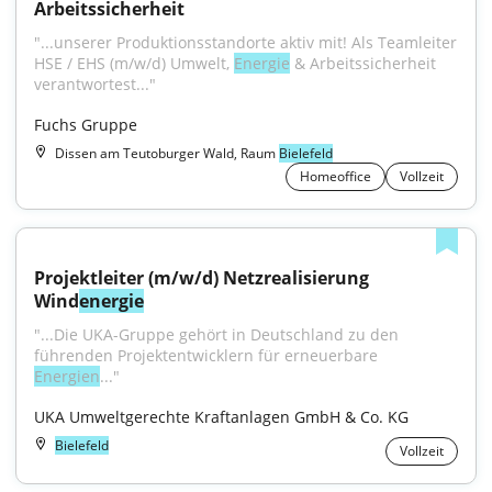
Arbeitssicherheit
"...unserer Produktionsstandorte aktiv mit! Als Teamleiter 
HSE / EHS (m/w/d) Umwelt, 
Energie
 & Arbeitssicherheit 
verantwortest..."
Fuchs Gruppe
Dissen am Teutoburger Wald, Raum
Bielefeld
Homeoffice
Vollzeit
Projektleiter (m/w/d) Netzrealisierung 
Wind
energie
"...Die UKA-Gruppe gehört in Deutschland zu den 
führenden Projektentwicklern für erneuerbare 
Energien
..."
UKA Umweltgerechte Kraftanlagen GmbH & Co. KG
Bielefeld
Vollzeit