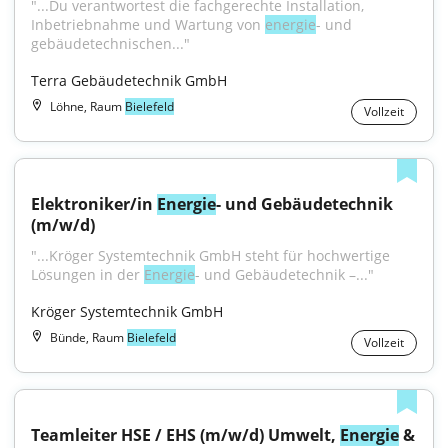
"...Du verantwortest die fachgerechte Installation, 
Inbetriebnahme und Wartung von 
energie
- und 
gebäudetechnischen..."
Terra Gebäudetechnik GmbH
Löhne, Raum
Bielefeld
Vollzeit
Elektroniker/in 
Energie
- und Gebäudetechnik 
(m/w/d)
"...Kröger Systemtechnik GmbH steht für hochwertige 
Lösungen in der 
Energie
- und Gebäudetechnik –..."
Kröger Systemtechnik GmbH
Bünde, Raum
Bielefeld
Vollzeit
Teamleiter HSE / EHS (m/w/d) Umwelt, 
Energie
 & 