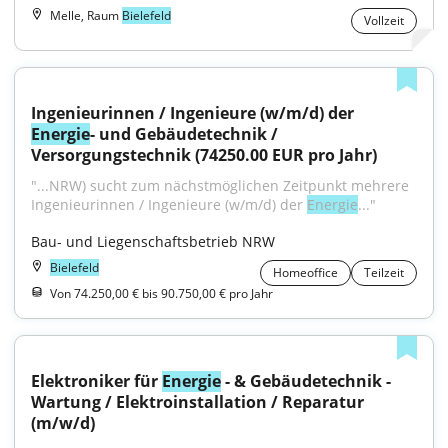
Melle, Raum
Bielefeld
Vollzeit
Ingenieurinnen / Ingenieure (w/m/d) der 
Energie
- und Gebäudetechnik / 
Versorgungstechnik (74250.00 EUR pro Jahr)
"...NRW) sucht zum nächstmöglichen Zeitpunkt mehrere 
Ingenieurinnen / Ingenieure (w/m/d) der 
Energie
..."
Bau- und Liegenschaftsbetrieb NRW
Bielefeld
Homeoffice
Teilzeit
Von 74.250,00 € bis 90.750,00 € pro Jahr
Elektroniker für 
Energie
 - & Gebäudetechnik - 
Wartung / Elektroinstallation / Reparatur 
(m/w/d)