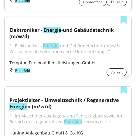
Bielefeld
Homeoffice
Teilzeit
Elektroniker - 
Energie
-und Gebäudetechnik 
(m/w/d)
"...Elektroniker - 
Energie
-und Gebäudetechnik (m/w/d) 
Wir suchen ab sofort motivierte Unterstützung..."
Tempton Personaldienstleistungen GmbH
Bielefeld
Vollzeit
Projektleiter – Umwelttechnik / Regenerative 
Energie
n (m/w/d)
"...im Maschinen-, Anlagen- und Fahrzeugbau sowie im 
Bereich der regenerativen 
Energien
 verwurzelt ist..."
Huning Anlagenbau GmbH & Co. KG