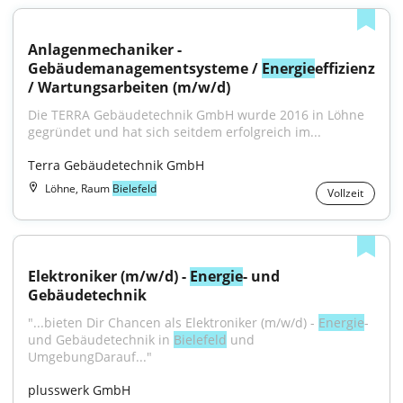
Anlagenmechaniker - 
Gebäudemanagementsysteme / 
Energie
effizienz 
/ Wartungsarbeiten (m/w/d)
Die TERRA Gebäudetechnik GmbH wurde 2016 in Löhne 
gegründet und hat sich seitdem erfolgreich im...
Terra Gebäudetechnik GmbH
Löhne, Raum
Bielefeld
Vollzeit
Elektroniker (m/w/d) - 
Energie
- und 
Gebäudetechnik
"...bieten Dir Chancen als Elektroniker (m/w/d) - 
Energie
- 
und Gebäudetechnik in 
Bielefeld
 und 
UmgebungDarauf..."
plusswerk GmbH