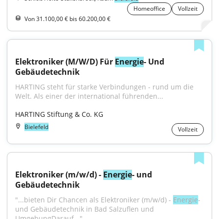
Homeoffice
Vollzeit
Von 31.100,00 € bis 60.200,00 €
Elektroniker (M/W/D) Für 
Energie
- Und 
Gebäudetechnik
HARTING steht für starke Verbindungen - rund um die 
Welt. Als einer der international führenden...
HARTING Stiftung & Co. KG
Bielefeld
Vollzeit
Elektroniker (m/w/d) - 
Energie
- und 
Gebäudetechnik
"...bieten Dir Chancen als Elektroniker (m/w/d) - 
Energie
- 
und Gebäudetechnik in Bad Salzuflen und 
UmgebungDarauf..."