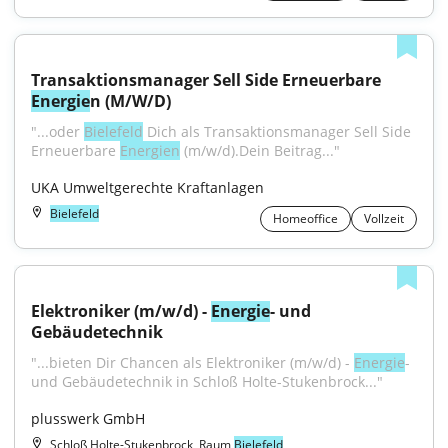
Transaktionsmanager Sell Side Erneuerbare 
Energie
n (M/W/D)
"...oder 
Bielefeld
 Dich als Transaktionsmanager Sell Side 
Erneuerbare 
Energien
 (m/w/d).Dein Beitrag..."
UKA Umweltgerechte Kraftanlagen
Bielefeld
Homeoffice
Vollzeit
Elektroniker (m/w/d) - 
Energie
- und 
Gebäudetechnik
"...bieten Dir Chancen als Elektroniker (m/w/d) - 
Energie
- 
und Gebäudetechnik in Schloß Holte-Stukenbrock..."
plusswerk GmbH
Schloß Holte-Stukenbrock, Raum
Bielefeld