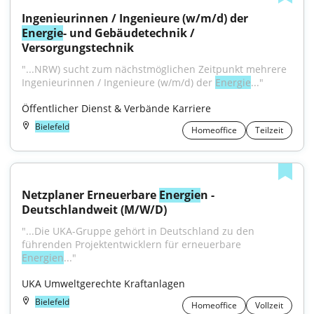
Ingenieurinnen / Ingenieure (w/m/d) der 
Energie
- und Gebäudetechnik / 
Versorgungstechnik
"...NRW) sucht zum nächstmöglichen Zeitpunkt mehrere 
Ingenieurinnen / Ingenieure (w/m/d) der 
Energie
..."
Öffentlicher Dienst & Verbände Karriere
Bielefeld
Homeoffice
Teilzeit
Netzplaner Erneuerbare 
Energie
n - 
Deutschlandweit (M/W/D)
"...Die UKA-Gruppe gehört in Deutschland zu den 
führenden Projektentwicklern für erneuerbare 
Energien
..."
UKA Umweltgerechte Kraftanlagen
Bielefeld
Homeoffice
Vollzeit