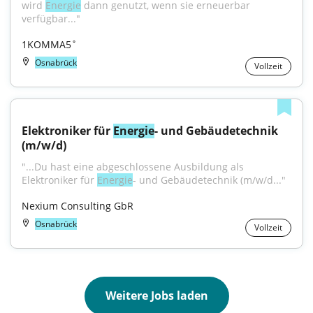
wird 
Energie
 dann genutzt, wenn sie erneuerbar 
verfügbar..."
1KOMMA5˚
Osnabrück
Vollzeit
Elektroniker für 
Energie
- und Gebäudetechnik 
(m/w/d)
"...Du hast eine abgeschlossene Ausbildung als 
Elektroniker für 
Energie
- und Gebäudetechnik (m/w/d..."
Nexium Consulting GbR
Osnabrück
Vollzeit
Weitere Jobs laden