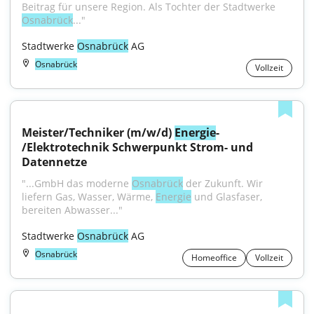
Beitrag für unsere Region. Als Tochter der Stadtwerke 
Osnabrück
..."
Stadtwerke 
Osnabrück
 AG
Osnabrück
Vollzeit
Meister/Techniker (m/w/d) 
Energie
- 
/Elektrotechnik Schwerpunkt Strom- und 
Datennetze
"...GmbH das moderne 
Osnabrück
 der Zukunft. Wir 
liefern Gas, Wasser, Wärme, 
Energie
 und Glasfaser, 
bereiten Abwasser..."
Stadtwerke 
Osnabrück
 AG
Osnabrück
Homeoffice
Vollzeit