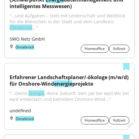
intelligentes Messwesen)
"...und Aufgaben – stets mit Leidenschaft und Weitblick 
für die Menschen in der Stadt und dem Landkreis 
Osnabrück
..."
SWO Netz GmbH
Osnabrück
Homeoffice
Vollzeit
Erfahrener Landschaftsplaner/-ökologe (m/w/d) 
für Onshore-Wind
energie
projekte
"...Deine 
Energie
, deine Zukunft, dein Job bei wpd.Wir bei 
wpd entwickeln und betreiben Onshore-Wind..."
undefined
Osnabrück
Homeoffice
Vollzeit