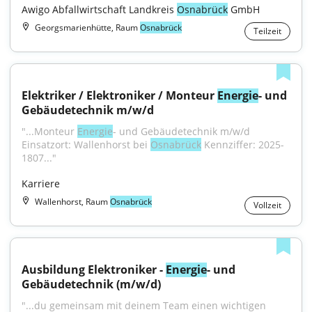
Awigo Abfallwirtschaft Landkreis 
Osnabrück
 GmbH
Georgsmarienhütte, Raum
Osnabrück
Teilzeit
Elektriker / Elektroniker / Monteur 
Energie
- und 
Gebäudetechnik m/w/d
"...Monteur 
Energie
- und Gebäudetechnik m/w/d 
Einsatzort: Wallenhorst bei 
Osnabrück
 Kennziffer: 2025-
1807..."
Karriere
Wallenhorst, Raum
Osnabrück
Vollzeit
Ausbildung Elektroniker - 
Energie
- und 
Gebäudetechnik (m/w/d)
"...du gemeinsam mit deinem Team einen wichtigen 