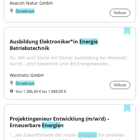
Avacon Natur GmbH
Osnabrück
Vollzeit
Ausbildung Elektroniker*in 
Energie
Betriebstechnik
Du. Mit uns? Starte mit Deiner Ausbildung bei Westnetz 
durch – jetzt bewerben und die Energiewende...
Westnetz GmbH
Osnabrück
Vollzeit
Von 1.386,00 € bis 1.688,00 €
Projektingenieur Entwicklung (m/w/d) – 
Erneuerbare 
Energie
n
"...am Zukunftsmarkt der neuen 
Energien
 Ein positives 