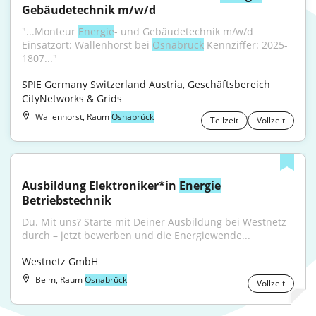
Gebäudetechnik m/w/d
"...Monteur 
Energie
- und Gebäudetechnik m/w/d 
Einsatzort: Wallenhorst bei 
Osnabrück
 Kennziffer: 2025-
1807..."
SPIE Germany Switzerland Austria, Geschäftsbereich 
CityNetworks & Grids
Wallenhorst, Raum
Osnabrück
Teilzeit
Vollzeit
Ausbildung Elektroniker*in 
Energie
Betriebstechnik
Du. Mit uns? Starte mit Deiner Ausbildung bei Westnetz 
durch – jetzt bewerben und die Energiewende...
Westnetz GmbH
Belm, Raum
Osnabrück
Vollzeit