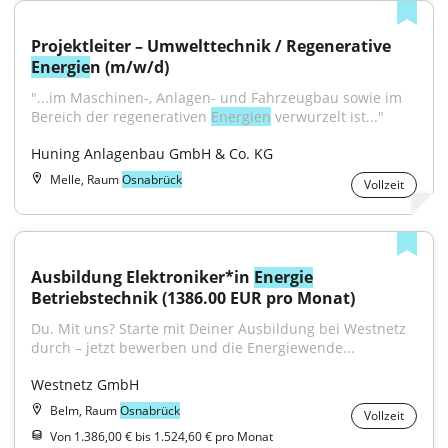
Projektleiter – Umwelttechnik / Regenerative 
Energie
n (m/w/d)
"...im Maschinen-, Anlagen- und Fahrzeugbau sowie im 
Bereich der regenerativen 
Energien
 verwurzelt ist..."
Huning Anlagenbau GmbH & Co. KG
Melle, Raum
Osnabrück
Vollzeit
Ausbildung Elektroniker*in 
Energie
Betriebstechnik (1386.00 EUR pro Monat)
Du. Mit uns? Starte mit Deiner Ausbildung bei Westnetz 
durch – jetzt bewerben und die Energiewende...
Westnetz GmbH
Belm, Raum
Osnabrück
Vollzeit
Von 1.386,00 € bis 1.524,60 € pro Monat