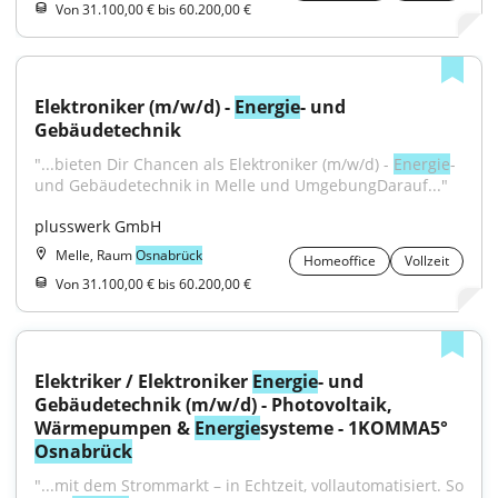
Von 31.100,00 € bis 60.200,00 €
Elektroniker (m/w/d) - 
Energie
- und 
Gebäudetechnik
"...bieten Dir Chancen als Elektroniker (m/w/d) - 
Energie
- 
und Gebäudetechnik in Melle und UmgebungDarauf..."
plusswerk GmbH
Melle, Raum
Osnabrück
Homeoffice
Vollzeit
Von 31.100,00 € bis 60.200,00 €
Elektriker / Elektroniker 
Energie
- und 
Gebäudetechnik (m/w/d) - Photovoltaik, 
Wärmepumpen & 
Energie
systeme - 1KOMMA5° 
Osnabrück
"...mit dem Strommarkt – in Echtzeit, vollautomatisiert. So 