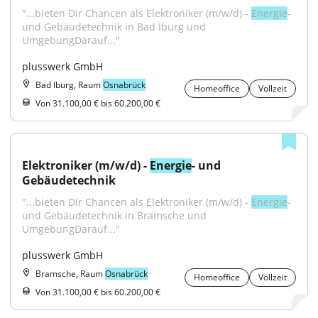
"...bieten Dir Chancen als Elektroniker (m/w/d) - 
Energie
- 
und Gebäudetechnik in Bad Iburg und 
UmgebungDarauf..."
plusswerk GmbH
Bad Iburg, Raum
Osnabrück
Homeoffice
Vollzeit
Von 31.100,00 € bis 60.200,00 €
Elektroniker (m/w/d) - 
Energie
- und 
Gebäudetechnik
"...bieten Dir Chancen als Elektroniker (m/w/d) - 
Energie
- 
und Gebäudetechnik in Bramsche und 
UmgebungDarauf..."
plusswerk GmbH
Bramsche, Raum
Osnabrück
Homeoffice
Vollzeit
Von 31.100,00 € bis 60.200,00 €