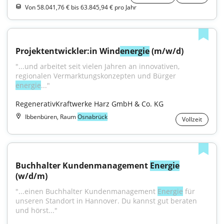
Von 58.041,76 € bis 63.845,94 € pro Jahr
Projektentwickler:in Wind
energie
 (m/w/d)
"...und arbeitet seit vielen Jahren an innovativen, 
energie
..."
RegenerativKraftwerke Harz GmbH & Co. KG
Ibbenbüren, Raum
Osnabrück
Vollzeit
Buchhalter Kundenmanagement 
Energie
(w/d/m)
"...einen Buchhalter Kundenmanagement 
Energie
 für 
unseren Standort in Hannover. Du kannst gut beraten 
und hörst..."