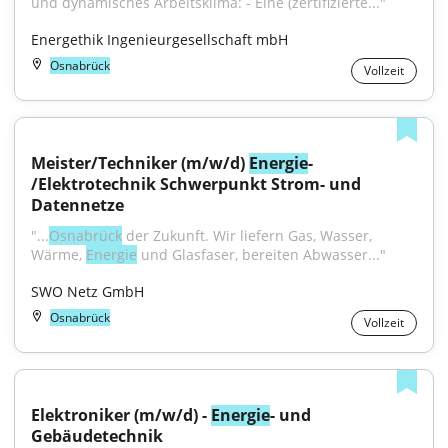
und dynamisches Arbeitsklima: - Eine (zertifizierte..."
Energethik Ingenieurgesellschaft mbH
Osnabrück
Vollzeit
Meister/Techniker (m/w/d) 
Energie
- 
/Elektrotechnik Schwerpunkt Strom- und 
Datennetze
"...
Osnabrück
 der Zukunft. Wir liefern Gas, Wasser, 
Wärme, 
Energie
 und Glasfaser, bereiten Abwasser..."
SWO Netz GmbH
Osnabrück
Vollzeit
Elektroniker (m/w/d) - 
Energie
- und 
Gebäudetechnik