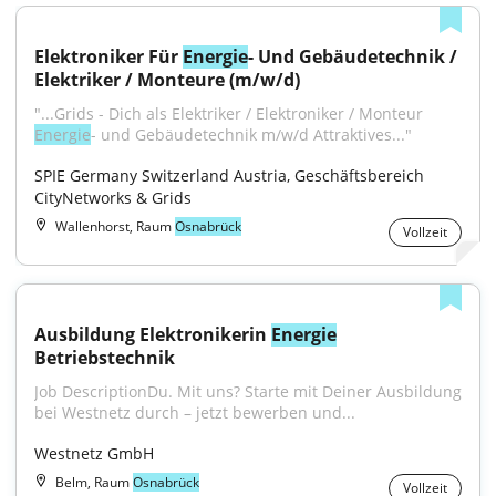
Elektroniker Für 
Energie
- Und Gebäudetechnik / 
Elektriker / Monteure (m/w/d)
"...Grids - Dich als Elektriker / Elektroniker / Monteur 
Energie
- und Gebäudetechnik m/w/d Attraktives..."
SPIE Germany Switzerland Austria, Geschäftsbereich 
CityNetworks & Grids
Wallenhorst, Raum
Osnabrück
Vollzeit
Ausbildung Elektronikerin 
Energie
Betriebstechnik
Job DescriptionDu. Mit uns? Starte mit Deiner Ausbildung 
bei Westnetz durch – jetzt bewerben und...
Westnetz GmbH
Belm, Raum
Osnabrück
Vollzeit