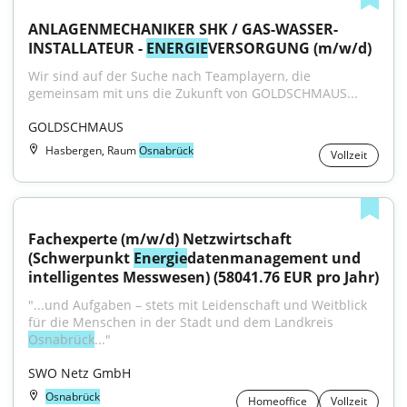
ANLAGENMECHANIKER SHK / GAS-WASSER-
INSTALLATEUR - 
ENERGIE
VERSORGUNG (m/w/d)
Wir sind auf der Suche nach Teamplayern, die 
gemeinsam mit uns die Zukunft von GOLDSCHMAUS...
GOLDSCHMAUS
Hasbergen, Raum
Osnabrück
Vollzeit
Fachexperte (m/w/d) Netzwirtschaft 
(Schwerpunkt 
Energie
datenmanagement und 
intelligentes Messwesen) (58041.76 EUR pro Jahr)
"...und Aufgaben – stets mit Leidenschaft und Weitblick 
für die Menschen in der Stadt und dem Landkreis 
Osnabrück
..."
SWO Netz GmbH
Osnabrück
Homeoffice
Vollzeit