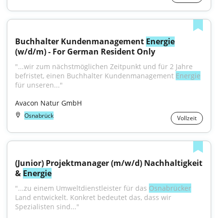
Buchhalter Kundenmanagement 
Energie
(w/d/m) - For German Resident Only
"...wir zum nächstmöglichen Zeitpunkt und für 2 Jahre 
befristet, einen Buchhalter Kundenmanagement 
Energie
für unseren..."
Avacon Natur GmbH
Osnabrück
Vollzeit
(Junior) Projektmanager (m/w/d) Nachhaltigkeit 
& 
Energie
"...zu einem Umweltdienstleister für das 
Osnabrücker
Land entwickelt. Konkret bedeutet das, dass wir 
Spezialisten sind..."