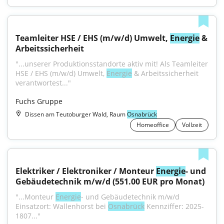
Teamleiter HSE / EHS (m/w/d) Umwelt, 
Energie
 & 
Arbeitssicherheit
"...unserer Produktionsstandorte aktiv mit! Als Teamleiter 
HSE / EHS (m/w/d) Umwelt, 
Energie
 & Arbeitssicherheit 
verantwortest..."
Fuchs Gruppe
Dissen am Teutoburger Wald, Raum
Osnabrück
Homeoffice
Vollzeit
Elektriker / Elektroniker / Monteur 
Energie
- und 
Gebäudetechnik m/w/d (551.00 EUR pro Monat)
"...Monteur 
Energie
- und Gebäudetechnik m/w/d 
Einsatzort: Wallenhorst bei 
Osnabrück
 Kennziffer: 2025-
1807..."