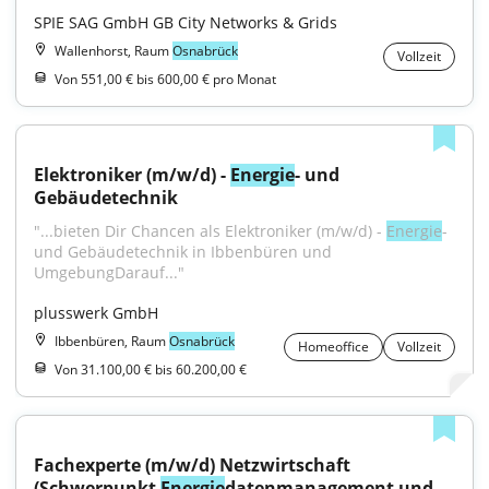
SPIE SAG GmbH GB City Networks & Grids
Wallenhorst, Raum
Osnabrück
Vollzeit
Von 551,00 € bis 600,00 € pro Monat
Elektroniker (m/w/d) - 
Energie
- und 
Gebäudetechnik
"...bieten Dir Chancen als Elektroniker (m/w/d) - 
Energie
- 
und Gebäudetechnik in Ibbenbüren und 
UmgebungDarauf..."
plusswerk GmbH
Ibbenbüren, Raum
Osnabrück
Homeoffice
Vollzeit
Von 31.100,00 € bis 60.200,00 €
Fachexperte (m/w/d) Netzwirtschaft 
(Schwerpunkt 
Energie
datenmanagement und 