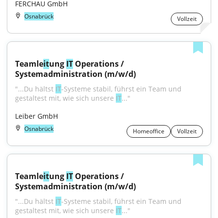
FERCHAU GmbH
Osnabrück
Vollzeit
Teamle
it
ung 
IT
 Operations / 
Systemadministration (m/w/d)
"...Du hältst 
IT
-Systeme stabil, führst ein Team und 
gestaltest mit, wie sich unsere 
IT
..."
Leiber GmbH
Osnabrück
Homeoffice
Vollzeit
Teamle
it
ung 
IT
 Operations / 
Systemadministration (m/w/d)
"...Du hältst 
IT
-Systeme stabil, führst ein Team und 
gestaltest mit, wie sich unsere 
IT
..."