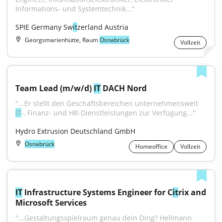
Informations- und Systemtechnik..."
SPIE Germany Sw
it
zerland Austria
Georgsmarienhütte, Raum
Osnabrück
Vollzeit
Team Lead (m/w/d) 
IT
 DACH Nord
"...Er stellt den Geschäftsbereichen unternehmensweit 
IT
-, Finanz- und HR-Dienstleistungen zur Verfügung..."
Hydro Extrusion Deutschland GmbH
Osnabrück
Homeoffice
Vollzeit
IT
 Infrastructure Systems Engineer for C
it
rix and 
Microsoft Services
"...Gestaltungsspielraum genau dein Ding? Hellmann 