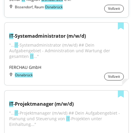
Bissendorf, Raum
Osnabrück
Vollzeit
IT
-Systemadministrator (m/w/d)
"...
IT
-Systemadministrator (m/w/d) ## Dein 
Aufgabengebiet - Administration und Wartung der 
gesamten 
IT
..."
FERCHAU GmbH
Osnabrück
Vollzeit
IT
-Projektmanager (m/w/d)
"...
IT
-Projektmanager (m/w/d) ## Dein Aufgabengebiet - 
Planung und Steuerung von 
IT
-Projekten unter 
Einhaltung..."