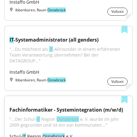
Instaffo GmbH
Ibbenbüren, Raum
Osnabrück
Vollzeit
IT
-Systemadministrator (all genders)
"...Du möchtest als 
IT
-Allrounder in einem erfahrenen 
Team Verantwortung übernehmen? Bei der 
DATAGROUP..."
Instaffo GmbH
Ibbenbüren, Raum
Osnabrück
Vollzeit
Fachinformatiker - Systemintegration (m/w/d)
"...Der Schul-
IT
 Region 
Osnabrück
 e. V. wurde im Jahr 
2009 gegründet und ist ein von kommunalen..."
Schul-
IT
 Region 
Osnabrück
 e.V.