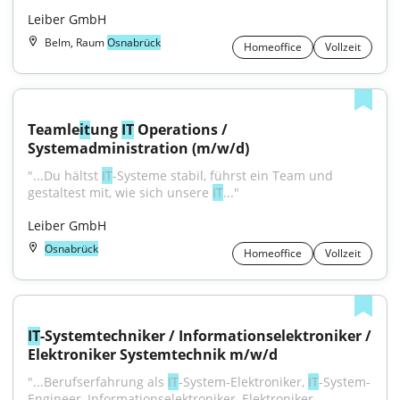
Leiber GmbH
Belm, Raum
Osnabrück
Homeoffice
Vollzeit
Teamle
it
ung 
IT
 Operations / 
Systemadministration (m/w/d)
"...Du hältst 
IT
-Systeme stabil, führst ein Team und 
gestaltest mit, wie sich unsere 
IT
..."
Leiber GmbH
Osnabrück
Homeoffice
Vollzeit
IT
-Systemtechniker / Informationselektroniker / 
Elektroniker Systemtechnik m/w/d
"...Berufserfahrung als 
IT
-System-Elektroniker, 
IT
-System-
Engineer, Informationselektroniker, Elektroniker 