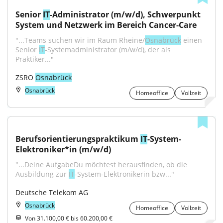
Senior 
IT
-Administrator (m/w/d), Schwerpunkt 
System und Netzwerk im Bereich Cancer-Care
"...Teams suchen wir im Raum Rheine/
Osnabrück
 einen 
Senior 
IT
-Systemadministrator (m/w/d), der als 
Praktiker..."
ZSRO 
Osnabrück
Osnabrück
Homeoffice
Vollzeit
Berufsorientierungspraktikum 
IT
-System-
Elektroniker*in (m/w/d)
"...Deine AufgabeDu möchtest herausfinden, ob die 
Ausbildung zur 
IT
-System-Elektronikerin bzw..."
Deutsche Telekom AG
Osnabrück
Homeoffice
Vollzeit
Von 31.100,00 € bis 60.200,00 €