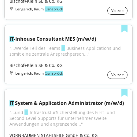
Bischof+Klein SE & Co. KG
Lengerich, Raum
Osnabrück
Vollzeit
IT
-Inhouse Consultant MES (m/w/d)
"...Werde Teil des Teams 
IT
 Business Applications und 
somit eine zentrale Ansprechperson..."
Bischof+Klein SE & Co. KG
Lengerich, Raum
Osnabrück
Vollzeit
IT
 System & Application Administrator (m/w/d)
"...und 
IT
-InfrastrukturSicherstellung des First- und 
Second-Level-Supports für unternehmensweite 
Anwendungen und angrenzende..."
VORNBÄUMEN STAHLSEILE GmbH & Co. KG