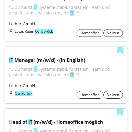
"...Du hältst 
IT
-Systeme stabil, führst ein Team und 
gestaltest mit, wie sich unsere 
IT
..."
Leiber GmbH
Lotte, Raum
Osnabrück
Homeoffice
Vollzeit
IT
 Manager (m/w/d) - (in English)
"...Du hältst 
IT
-Systeme stabil, führst ein Team und 
gestaltest mit, wie sich unsere 
IT
..."
Leiber GmbH
Osnabrück
Homeoffice
Vollzeit
Head of 
IT
 (m/w/d) - Homeoffice möglich
"...Du hältst 
IT
-Systeme stabil, führst ein Team und 