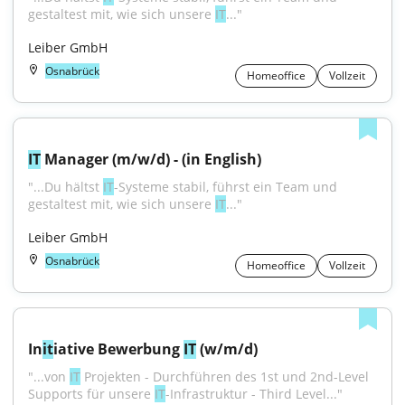
gestaltest mit, wie sich unsere 
IT
..."
Leiber GmbH
Osnabrück
Homeoffice
Vollzeit
IT
 Manager (m/w/d) - (in English)
"...Du hältst 
IT
-Systeme stabil, führst ein Team und 
gestaltest mit, wie sich unsere 
IT
..."
Leiber GmbH
Osnabrück
Homeoffice
Vollzeit
In
it
iative Bewerbung 
IT
 (w/m/d)
"...von 
IT
 Projekten - Durchführen des 1st und 2nd-Level 
Supports für unsere 
IT
-Infrastruktur - Third Level..."