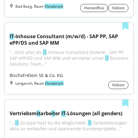
Bad Iburg, Raum
Osnabrück
Homeoffice
Vollzeit
IT
-Inhouse Consultant (m/w/d) - SAP PP, SAP 
ePP/DS und SAP MM
"...Dich jetzt als 
IT
-Inhouse Consultant (m/w/d) - SAP PP, 
SAP ePP/DS und SAP MM und verstärke unser 
IT
 Business 
Solutions Team..."
Bischof+Klein SE & Co. KG
Lengerich, Raum
Osnabrück
Vollzeit
Vertriebsm
it
arbe
it
er 
IT
-Lösungen (all genders)
"...
IT
-Gruppe hast du die Möglichkeit, 
IT
-Systemlösungen 
aktiv zu verkaufen und spannende Kundenprojekte..."