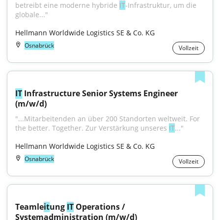
betreibt eine moderne hybride 
IT
‑Infrastruktur, um die 
globale..."
Hellmann Worldwide Logistics SE & Co. KG
Osnabrück
Vollzeit
IT
 Infrastructure Senior Systems Engineer 
(m/w/d)
"...Mitarbeitenden an über 200 Standorten weltweit. For 
the better. Together. Zur Verstärkung unseres 
IT
..."
Hellmann Worldwide Logistics SE & Co. KG
Osnabrück
Vollzeit
Teamle
it
ung 
IT
 Operations / 
Systemadministration (m/w/d)