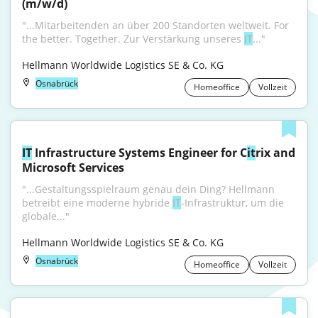
(m/w/d)
"...Mitarbeitenden an über 200 Standorten weltweit. For 
the better. Together. Zur Verstärkung unseres 
IT
..."
Hellmann Worldwide Logistics SE & Co. KG
Osnabrück
Homeoffice
Vollzeit
IT
 Infrastructure Systems Engineer for C
it
rix and 
Microsoft Services
"...Gestaltungsspielraum genau dein Ding? Hellmann 
betreibt eine moderne hybride 
IT
‑Infrastruktur, um die 
globale..."
Hellmann Worldwide Logistics SE & Co. KG
Osnabrück
Homeoffice
Vollzeit