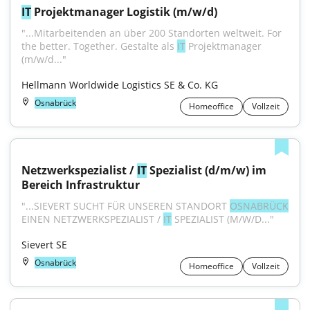
IT
 Projektmanager Logistik (m/w/d)
"...Mitarbeitenden an über 200 Standorten weltweit. For 
the better. Together. Gestalte als 
IT
 Projektmanager 
(m/w/d..."
Hellmann Worldwide Logistics SE & Co. KG
Osnabrück
Homeoffice
Vollzeit
Netzwerkspezialist / 
IT
 Spezialist (d/m/w) im 
Bereich Infrastruktur
"...SIEVERT SUCHT FÜR UNSEREN STANDORT 
OSNABRÜCK
EINEN NETZWERKSPEZIALIST / 
IT
 SPEZIALIST (M/W/D..."
Sievert SE
Osnabrück
Homeoffice
Vollzeit