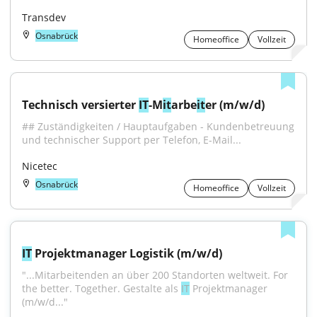
Transdev
Osnabrück
Homeoffice
Vollzeit
Technisch versierter 
IT
-M
it
arbe
it
er (m/w/d)
## Zuständigkeiten / Hauptaufgaben - Kundenbetreuung 
und technischer Support per Telefon, E-Mail...
Nicetec
Osnabrück
Homeoffice
Vollzeit
IT
 Projektmanager Logistik (m/w/d)
"...Mitarbeitenden an über 200 Standorten weltweit. For 
the better. Together. Gestalte als 
IT
 Projektmanager 
(m/w/d..."