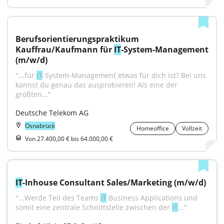
Berufsorientierungspraktikum 
Kauffrau/Kaufmann für 
IT
-System-Management 
(m/w/d)
"...für 
IT
-System-Management etwas für dich ist? Bei uns 
kannst du genau das ausprobieren! Als eine der 
größten..."
Deutsche Telekom AG
Osnabrück
Homeoffice
Vollzeit
Von 27.400,00 € bis 64.000,00 €
IT
-Inhouse Consultant Sales/Marketing (m/w/d)
"...Werde Teil des Teams 
IT
 Business Applications und 
somit eine zentrale Schnittstelle zwischen der 
IT
..."