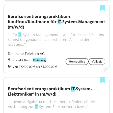
Berufsorientierungspraktikum 
Kauffrau/Kaufmann für 
IT
-System-Management 
(m/w/d)
"...für 
IT
-System-Management etwas für dich ist? Bei uns 
kannst du genau das ausprobieren! Als eine der 
größten..."
Deutsche Telekom AG
Krefeld, Raum
Duisburg
Homeoffice
Vollzeit
Von 27.400,00 € bis 64.000,00 €
Berufsorientierungspraktikum 
IT
-System-
Elektroniker*in (m/w/d)
"...Deine AufgabeDu möchtest herausfinden, ob die 
Ausbildung zur 
IT
-System-Elektronikerin bzw..."