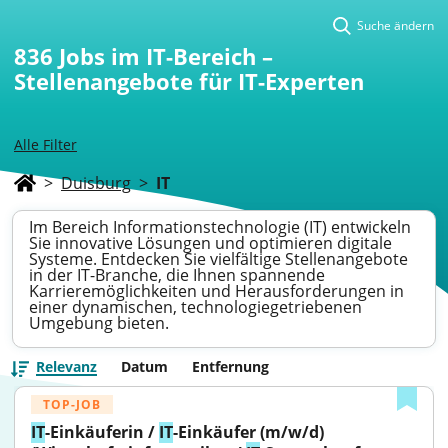
Suche ändern
836
Jobs im IT-Bereich –
Stellenangebote für IT-Experten
Alle Filter
>
Duisburg
>
IT
Im Bereich Informationstechnologie (IT) entwickeln
Sie innovative Lösungen und optimieren digitale
Systeme. Entdecken Sie vielfältige Stellenangebote
in der IT-Branche, die Ihnen spannende
Karrieremöglichkeiten und Herausforderungen in
einer dynamischen, technologiegetriebenen
Umgebung bieten.
Relevanz
Datum
Entfernung
TOP-JOB
IT
-Einkäuferin / 
IT
-Einkäufer (m/w/d) 