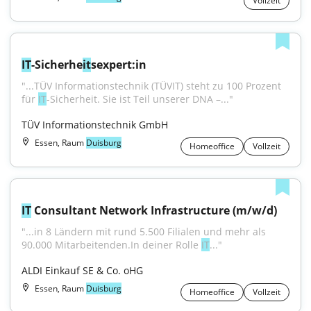
Vollzeit
IT
-Sicherhe
it
sexpert:in
"...TÜV Informationstechnik (TÜVIT) steht zu 100 Prozent 
für 
IT
-Sicherheit. Sie ist Teil unserer DNA –..."
TÜV Informationstechnik GmbH
Essen, Raum
Duisburg
Homeoffice
Vollzeit
IT
 Consultant Network Infrastructure (m/w/d)
"...in 8 Ländern mit rund 5.500 Filialen und mehr als 
90.000 Mitarbeitenden.In deiner Rolle 
IT
..."
ALDI Einkauf SE & Co. oHG
Essen, Raum
Duisburg
Homeoffice
Vollzeit