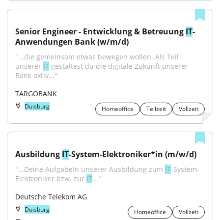
Senior Engineer - Entwicklung & Betreuung 
IT
-
Anwendungen Bank (w/m/d)
"...die gemeinsam etwas bewegen wollen. Als Teil 
unserer 
IT
 gestaltest du die digitale Zukunft unserer 
Bank aktiv..."
TARGOBANK
Duisburg
Homeoffice
Teilzeit
Vollzeit
Ausbildung 
IT
-System-Elektroniker*in (m/w/d)
"...Deine AufgabeIn unserer Ausbildung zum 
IT
-System-
Elektroniker bzw. zur 
IT
..."
Deutsche Telekom AG
Duisburg
Homeoffice
Vollzeit