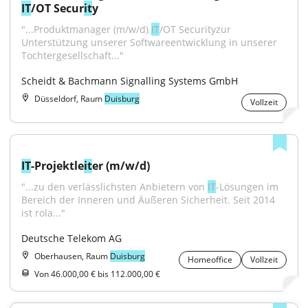
IT
/OT Secur
it
y
"...Produktmanager (m/w/d) 
IT
/OT Securityzur 
Unterstützung unserer Softwareentwicklung in unserer 
Tochtergesellschaft..."
Scheidt & Bachmann Signalling Systems GmbH
Düsseldorf, Raum
Duisburg
Vollzeit
IT
-Projektle
it
er (m/w/d)
"...zu den verlässlichsten Anbietern von 
IT
-Lösungen im 
Bereich der Inneren und Äußeren Sicherheit. Seit 2014 
ist rola..."
Deutsche Telekom AG
Oberhausen, Raum
Duisburg
Homeoffice
Vollzeit
Von 46.000,00 € bis 112.000,00 €