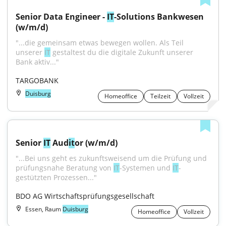
Senior Data Engineer - 
IT
-Solutions Bankwesen 
(w/m/d)
"...die gemeinsam etwas bewegen wollen. Als Teil 
unserer 
IT
 gestaltest du die digitale Zukunft unserer 
Bank aktiv..."
TARGOBANK
Duisburg
Homeoffice
Teilzeit
Vollzeit
Senior 
IT
 Aud
it
or (w/m/d)
"...Bei uns geht es zukunftsweisend um die Prüfung und 
prüfungsnahe Beratung von 
IT
-Systemen und 
IT
-
gestützten Prozessen..."
BDO AG Wirtschaftsprüfungsgesellschaft
Essen, Raum
Duisburg
Homeoffice
Vollzeit