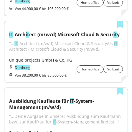
Duisburg
Homeoffice
Vollzeit
Von 44.900,00 € bis 105.200,00 €
IT
-Arch
it
ect (m/w/d) Microsoft Cloud & Secur
it
y
"...
IT
-Architect (m/w/d) Microsoft Cloud & SecurityAls 
IT
-
Architect - Microsoft Cloud & Security (m/w/d..."
unique projects GmbH & Co. KG
Duisburg
Homeoffice
Vollzeit
Von 38.200,00 € bis 85.500,00 €
Ausbildung Kaufleute für 
IT
-System-
Management (m/w/d)
"...Deine Aufgabe In unserer Ausbildung zum Kaufmann 
bzw. zur Kauffrau für 
IT
-System-Management findest..."