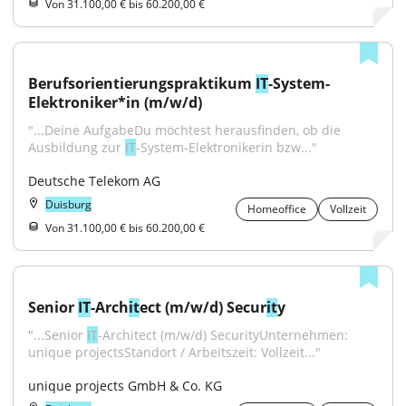
Von 31.100,00 € bis 60.200,00 €
Berufsorientierungspraktikum 
IT
-System-
Elektroniker*in (m/w/d)
"...Deine AufgabeDu möchtest herausfinden, ob die 
Ausbildung zur 
IT
-System-Elektronikerin bzw..."
Deutsche Telekom AG
Duisburg
Homeoffice
Vollzeit
Von 31.100,00 € bis 60.200,00 €
Senior 
IT
-Arch
it
ect (m/w/d) Secur
it
y
"...Senior 
IT
-Architect (m/w/d) SecurityUnternehmen: 
unique projectsStandort / Arbeitszeit: Vollzeit..."
unique projects GmbH & Co. KG