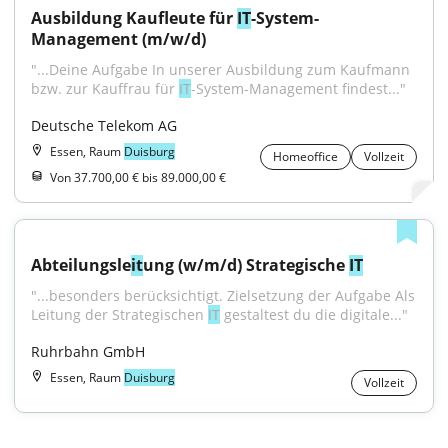
Ausbildung Kaufleute für 
IT
-System-
Management (m/w/d)
"...Deine Aufgabe In unserer Ausbildung zum Kaufmann 
bzw. zur Kauffrau für 
IT
-System-Management findest..."
Deutsche Telekom AG
Essen, Raum
Duisburg
Homeoffice
Vollzeit
Von 37.700,00 € bis 89.000,00 €
Abteilungsle
it
ung (w/m/d) Strategische 
IT
"...besonders berücksichtigt. Zielsetzung der Aufgabe Als 
Leitung der Strategischen 
IT
 gestaltest du die digitale..."
Ruhrbahn GmbH
Essen, Raum
Duisburg
Vollzeit