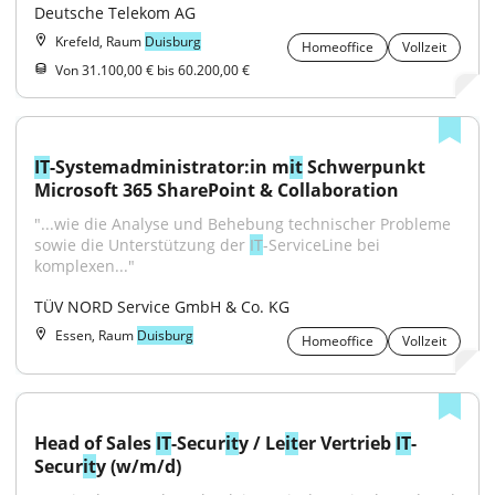
Deutsche Telekom AG
Krefeld, Raum
Duisburg
Homeoffice
Vollzeit
Von 31.100,00 € bis 60.200,00 €
IT
-Systemadministrator:in m
it
 Schwerpunkt 
Microsoft 365 SharePoint & Collaboration
"...wie die Analyse und Behebung technischer Probleme 
sowie die Unterstützung der 
IT
-ServiceLine bei 
komplexen..."
TÜV NORD Service GmbH & Co. KG
Essen, Raum
Duisburg
Homeoffice
Vollzeit
Head of Sales 
IT
-Secur
it
y / Le
it
er Vertrieb 
IT
-
Secur
it
y (w/m/d)