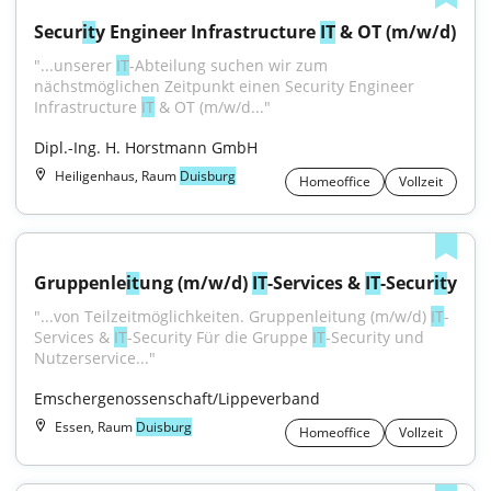
Secur
it
y Engineer Infrastructure 
IT
 & OT (m/w/d)
"...unserer 
IT
-Abteilung suchen wir zum 
nächstmöglichen Zeitpunkt einen Security Engineer 
Infrastructure 
IT
 & OT (m/w/d..."
Dipl.-Ing. H. Horstmann GmbH
Heiligenhaus, Raum
Duisburg
Homeoffice
Vollzeit
Gruppenle
it
ung (m/w/d) 
IT
-Services & 
IT
-Secur
it
y
"...von Teilzeitmöglichkeiten. Gruppenleitung (m/w/d) 
IT
-
Services & 
IT
-Security Für die Gruppe 
IT
-Security und 
Nutzerservice..."
Emschergenossenschaft/Lippeverband
Essen, Raum
Duisburg
Homeoffice
Vollzeit