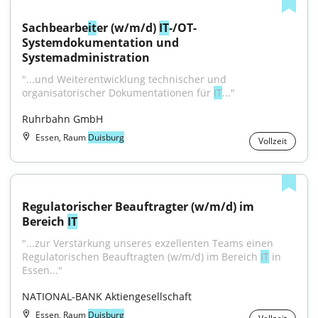
Sachbearbe
it
er (w/m/d) 
IT
-/OT-
Systemdokumentation und 
Systemadministration
"...und Weiterentwicklung technischer und 
organisatorischer Dokumentationen für 
IT
..."
Ruhrbahn GmbH
Essen, Raum
Duisburg
Vollzeit
Regulatorischer Beauftragter (w/m/d) im 
Bereich 
IT
"...zur Verstärkung unseres exzellenten Teams einen 
Regulatorischen Beauftragten (w/m/d) im Bereich 
IT
 in 
Essen..."
NATIONAL-BANK Aktiengesellschaft
Essen, Raum
Duisburg