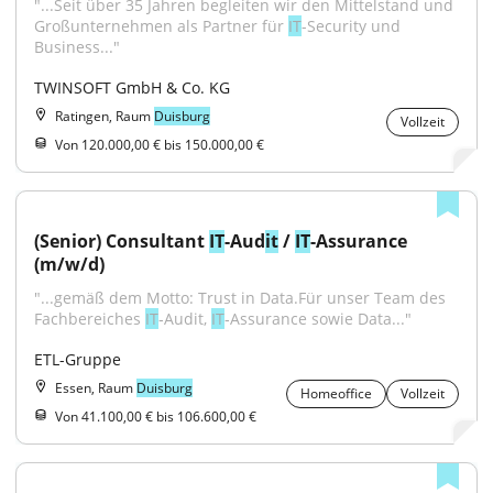
"...Seit über 35 Jahren begleiten wir den Mittelstand und 
Großunternehmen als Partner für 
IT
-Security und 
Business..."
TWINSOFT GmbH & Co. KG
Ratingen, Raum
Duisburg
Vollzeit
Von 120.000,00 € bis 150.000,00 €
(Senior) Consultant 
IT
-Aud
it
 / 
IT
-Assurance 
(m/w/d)
"...gemäß dem Motto: Trust in Data.Für unser Team des 
Fachbereiches 
IT
‑Audit, 
IT
‑Assurance sowie Data..."
ETL-Gruppe
Essen, Raum
Duisburg
Homeoffice
Vollzeit
Von 41.100,00 € bis 106.600,00 €