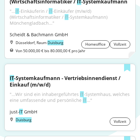
(Wirtschaftsinformatiker / 
IT
-Systemkaufmann
"...
IT
-Einkäuferin / 
IT
-Einkäufer (m/w/d) 
(Wirtschaftsinformatiker / 
IT
-Systemkaufmann) 
Mönchengladbach..."
Scheidt & Bachmann GmbH
Düsseldorf, Raum
Duisburg
Homeoffice
Vollzeit
Von 50.000,00 € bis 80.000,00 € pro Jahr
IT
-Systemkaufmann - Vertriebsinnendienst / 
Einkauf (m/w/d)
"...Wir sind ein inhabergeführtes 
IT
-Systemhaus, welches 
eine umfassende und persönliche 
IT
..."
just-
IT
 GmbH
Duisburg
Vollzeit