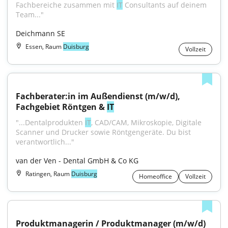
Fachbereiche zusammen mit 
IT
 Consultants auf deinem 
Team..."
Deichmann SE
Essen, Raum
Duisburg
Vollzeit
Fachberater:in im Außendienst (m/w/d), 
Fachgebiet Röntgen & 
IT
"...Dentalprodukten 
IT
, CAD/CAM, Mikroskopie, Digitale 
Scanner und Drucker sowie Röntgengeräte. Du bist 
verantwortlich..."
van der Ven - Dental GmbH & Co KG
Ratingen, Raum
Duisburg
Homeoffice
Vollzeit
Produktmanagerin / Produktmanager (m/w/d) 