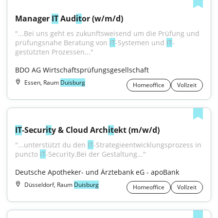
Manager 
IT
 Aud
it
or (w/m/d)
"...Bei uns geht es zukunftsweisend um die Prüfung und 
prüfungsnahe Beratung von 
IT
-Systemen und 
IT
-
gestützten Prozessen..."
BDO AG Wirtschaftsprüfungsgesellschaft
Essen, Raum
Duisburg
Homeoffice
Vollzeit
IT
-Secur
it
y & Cloud Arch
it
ekt (m/w/d)
"...unterstützt du den 
IT
-Strategieentwicklungsprozess in 
puncto 
IT
-Security.Bei der Gestaltung..."
Deutsche Apotheker- und Ärztebank eG - apoBank
Düsseldorf, Raum
Duisburg
Homeoffice
Vollzeit