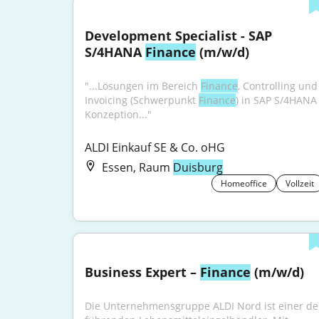
Development Specialist - SAP 
S/4HANA 
Finance
 (m/w/d)
"...Lösungen im Bereich 
Finance
, Controlling und 
Invoicing (Schwerpunkt 
Finance
) in SAP S/4HANA 
Konzeption..."
ALDI Einkauf SE & Co. oHG
Essen, Raum
Duisburg
Homeoffice
Vollzeit
Business Expert – 
Finance
 (m/w/d)
Die Unternehmensgruppe ALDI Nord ist einer der