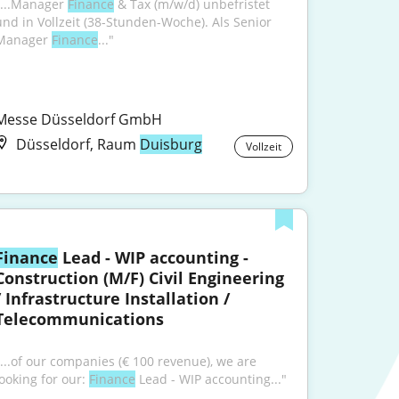
"...Manager 
Finance
 & Tax (m/w/d) unbefristet 
und in Vollzeit (38-Stunden-Woche). Als Senior 
Manager 
Finance
..."
Messe Düsseldorf GmbH
Düsseldorf, Raum
Duisburg
Vollzeit
Finance
 Lead - WIP accounting - 
Construction (M/F) Civil Engineering 
/ Infrastructure Installation / 
Telecommunications
"...of our companies (€ 100 revenue), we are 
ooking for our: 
Finance
 Lead - WIP accounting..."