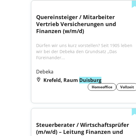
Quereinsteiger / Mitarbeiter 
Vertrieb Versicherungen und 
Finanzen (w/m/d)
Dürfen wir uns kurz vorstellen? Seit 1905 leben 
wir bei der Debeka den Grundsatz „Das 
Füreinander...
Debeka
Krefeld, Raum
Duisburg
Homeoffice
Vollzeit
Steuerberater / Wirtschaftsprüfer 
(m/w/d) – Leitung Finanzen und 