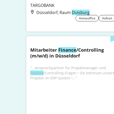
TARGOBANK
Düsseldorf, Raum
Duisburg
Homeoffice
Vollzeit
Mitarbeiter 
Finance
/Controlling 
(m/w/d) in Düsseldorf
"...Ansprechpartner für Projektmanager und 
Finance
/Controlling-Fragen • Sie betreuen unsere
Projekte im ERP-System •..."