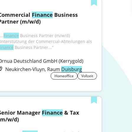
Commercial 
Finance
 Business 
Partner (m/w/d)
...
Finance
 Business Partner (m/w/d) 
Unterstützung der Commercial-Abteilungen als 
Finance
 Business Partner..."
Ornua Deutschland GmbH (Kerrygold)
Neukirchen-Vluyn, Raum
Duisburg
Homeoffice
Vollzeit
Senior Manager 
Finance
 & Tax 
(m/w/d)