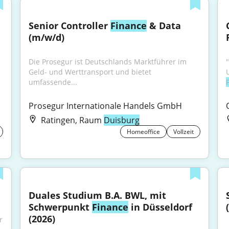
Senior Controller 
Finance
 & Data 
(m/w/d)
Die Prosegur ist Deutschlands Marktführer im 
"
Geld- und Werttransport und bietet 
umfassende...
Prosegur Internationale Handels GmbH
Ratingen, Raum
Duisburg
Homeoffice
Vollzeit
Duales Studium B.A. BWL, mit 
Schwerpunkt 
Finance
 in Düsseldorf 
(2026)
 