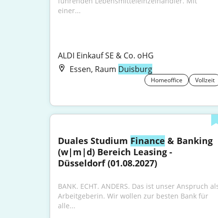
führenden Lebensmitteleinzelhändler. Mit 
einer...
ALDI Einkauf SE & Co. oHG
Essen, Raum
Duisburg
Homeoffice
Vollzeit
Duales Studium 
Finance
 & Banking 
(w|m|d) Bereich Leasing - 
Düsseldorf (01.08.2027)
BANK. ECHT. ANDERS. Das ist unser Anspruch als
Arbeitgeberin. Wir wollen zur besten Bank für 
alle...