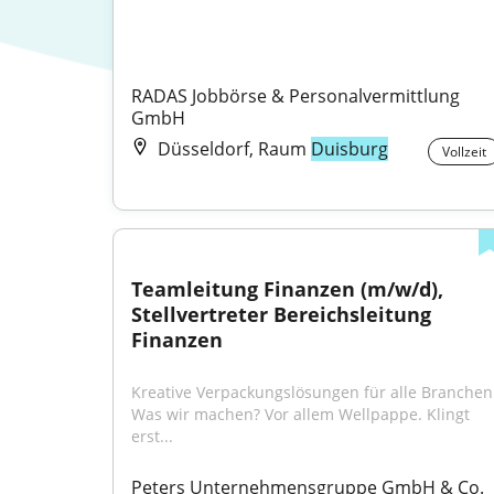
RADAS Jobbörse & Personalvermittlung 
GmbH
Düsseldorf, Raum
Duisburg
Vollzeit
Teamleitung Finanzen (m/w/d), 
Stellvertreter Bereichsleitung 
Finanzen
Kreative Verpackungslösungen für alle Branchen 
Was wir machen? Vor allem Wellpappe. Klingt 
erst...
Peters Unternehmensgruppe GmbH & Co. 