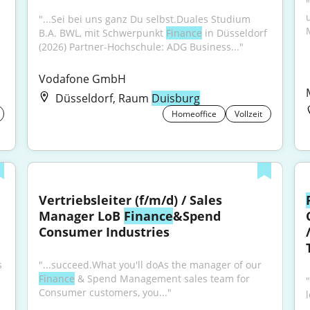
"...Sei bei uns ganz Du selbst.Duales Studium 
B.A. BWL, mit Schwerpunkt 
Finance
 in Düsseldorf 
(2026) Partner-Hochschule: ADG Business..."
Vodafone GmbH
Düsseldorf, Raum
Duisburg
Homeoffice
Vollzeit
Vertriebsleiter (f/m/d) / Sales 
Manager LoB 
Finance
&Spend 
Consumer Industries
 
"...succeed.What you'll doAs the manager of our 
Finance
 & Spend Management sales team for 
Consumer customers, you..."
l