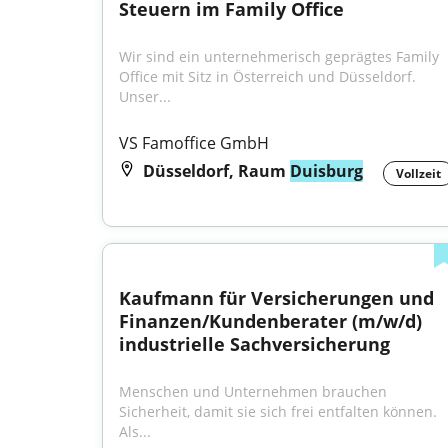
Steuern im Family Office
Wir sind ein unternehmerisch geprägtes Family 
Office mit Sitz in Österreich und Düsseldorf. 
Unser...
VS Famoffice GmbH
Düsseldorf, Raum
Duisburg
Vollzeit
Kaufmann für Versicherungen und 
Finanzen/Kundenberater (m/w/d) 
industrielle Sachversicherung
Menschen und Unternehmen brauchen 
Sicherheit, damit sie sich frei entfalten können. 
Als...