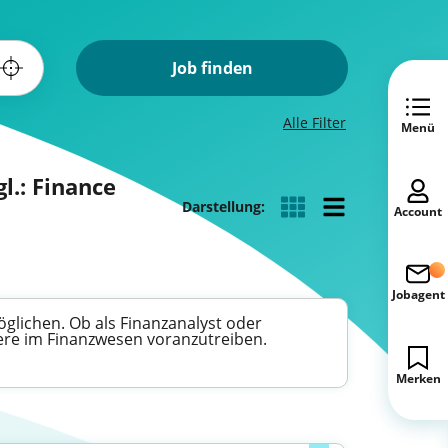
Job finden
Alle Filter
Menü
l.: Finance
Darstellung:
Account
Jobagent
öglichen. Ob als Finanzanalyst oder
iere im Finanzwesen voranzutreiben.
Merken