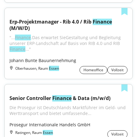
Erp-Projektmanager - Rib 4.0 / Rib 
Finance
(M/W/D)
"...
Finance
.Das erwartet SieGestaltung und Begleitung 
unserer ERP-Landschaft auf Basis von RIB 4.0 und RIB 
Finance
..."
Johann Bunte Bauunernehmung
Oberhausen, Raum
Essen
Homeoffice
Vollzeit
Senior Controller 
Finance
 & Data (m/w/d)
Die Prosegur ist Deutschlands Marktführer im Geld- und 
Werttransport und bietet umfassende...
Prosegur Internationale Handels GmbH
Ratingen, Raum
Essen
Vollzeit