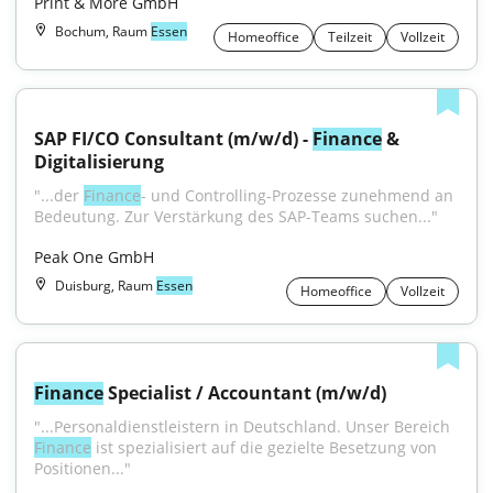
Print & More GmbH
Bochum, Raum
Essen
Homeoffice
Teilzeit
Vollzeit
SAP FI/CO Consultant (m/w/d) - 
Finance
 & 
Digitalisierung
"...der 
Finance
- und Controlling-Prozesse zunehmend an 
Bedeutung. Zur Verstärkung des SAP-Teams suchen..."
Peak One GmbH
Duisburg, Raum
Essen
Homeoffice
Vollzeit
Finance
 Specialist / Accountant (m/w/d)
"...Personaldienstleistern in Deutschland. Unser Bereich 
Finance
 ist spezialisiert auf die gezielte Besetzung von 
Positionen..."