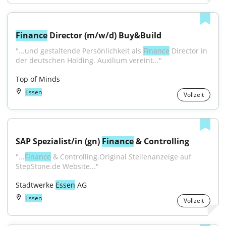
Finance
 Director (m/w/d) Buy&Build
"...und gestaltende Persönlichkeit als 
Finance
 Director in 
der deutschen Holding. Auxilium vereint..."
Top of Minds
Essen
Vollzeit
SAP Spezialist/in (gn) 
Finance
 & Controlling
"...
Finance
 & Controlling.Original Stellenanzeige auf 
StepStone.de Website..."
Stadtwerke 
Essen
 AG
Essen
Vollzeit