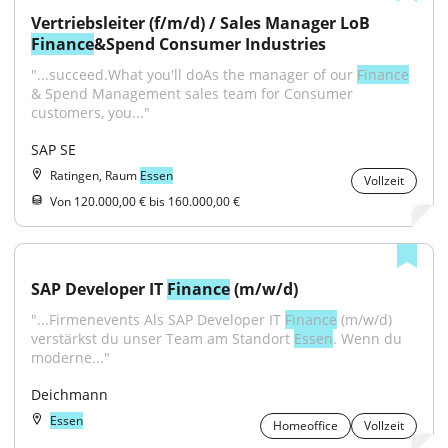
Vertriebsleiter (f/m/d) / Sales Manager LoB 
Finance
&Spend Consumer Industries
"...succeed.What you'll doAs the manager of our 
Finance
& Spend Management sales team for Consumer 
customers, you..."
SAP SE
Ratingen, Raum
Essen
Vollzeit
Von 120.000,00 € bis 160.000,00 €
SAP Developer IT 
Finance
 (m/w/d)
"...Firmenevents Als SAP Developer IT 
Finance
 (m/w/d) 
verstärkst du unser Team am Standort 
Essen
. Wenn du 
moderne..."
Deichmann
Essen
Homeoffice
Vollzeit