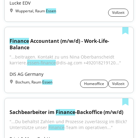
Lucke EDV
Wuppertal, Raum
Essen
Vollzeit
Finance
 Accountant (m/w/d) - Work-Life-
Balance
"...beitragen. Kontakt zu uns Nina Oberbanscheidt 
karriere.
essen-finance
@dis-ag.com +492018219120..."
DIS AG Germany
Bochum, Raum
Essen
Homeoffice
Vollzeit
Sachbearbeiter im 
Finance
-Backoffice (m/w/d)
"...Du behältst Zahlen und Prozesse zuverlässig im Blick? 
Unterstütze unser 
Finance
-Team im operativen..."