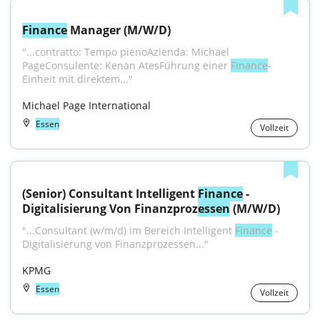
Finance
 Manager (M/W/D)
"...contratto: Tempo pienoAzienda: Michael 
PageConsulente: Kenan AtesFührung einer 
Finance
-
Einheit mit direktem..."
Michael Page International
Essen
Vollzeit
(Senior) Consultant Intelligent 
Finance
 - 
Digitalisierung Von Finanzproz
essen
 (M/W/D)
"...Consultant (w/m/d) im Bereich Intelligent 
Finance
 - 
Digitalisierung von Finanzprozessen..."
KPMG
Essen
Vollzeit