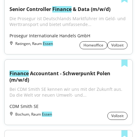
Senior Controller 
Finance
 & Data (m/w/d)
Die Prosegur ist Deutschlands Marktführer im Geld- und 
Werttransport und bietet umfassende...
Prosegur Internationale Handels GmbH
Ratingen, Raum
Essen
Homeoffice
Vollzeit
Finance
 Accountant - Schwerpunkt Polen 
(m/w/d)
Bei CDM Smith SE kennen wir uns mit der Zukunft aus. 
Da die Welt vor neuen Umwelt- und...
CDM Smith SE
Bochum, Raum
Essen
Vollzeit