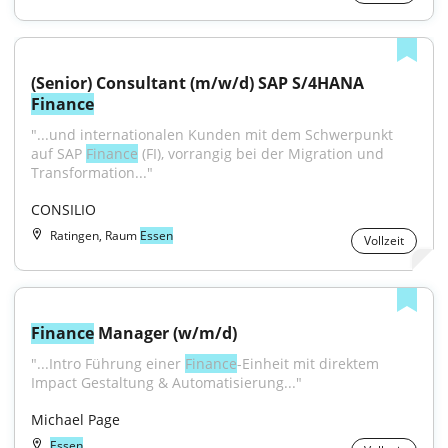
(Senior) Consultant (m/w/d) SAP S/4HANA 
Finance
"...und internationalen Kunden mit dem Schwerpunkt 
auf SAP 
Finance
 (FI), vorrangig bei der Migration und 
Transformation..."
CONSILIO
Ratingen, Raum
Essen
Vollzeit
Finance
 Manager (w/m/d)
"...Intro Führung einer 
Finance
-Einheit mit direktem 
Impact Gestaltung & Automatisierung..."
Michael Page
Essen