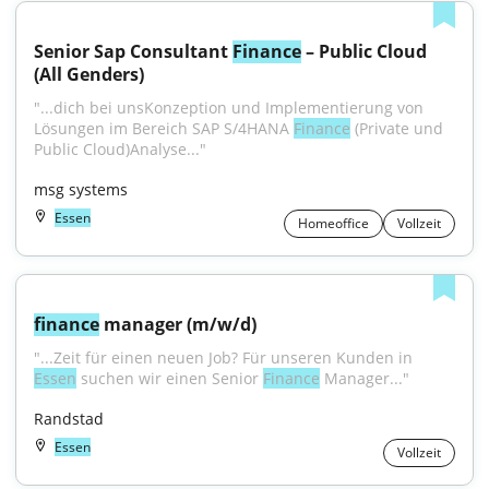
Senior Sap Consultant 
Finance
 – Public Cloud 
(All Genders)
"...dich bei unsKonzeption und Implementierung von 
Lösungen im Bereich SAP S/4HANA 
Finance
 (Private und 
Public Cloud)Analyse..."
msg systems
Essen
Homeoffice
Vollzeit
finance
 manager (m/w/d)
"...Zeit für einen neuen Job? Für unseren Kunden in 
Essen
 suchen wir einen Senior 
Finance
 Manager..."
Randstad
Essen
Vollzeit