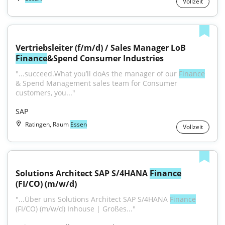
Vollzeit
Vertriebsleiter (f/m/d) / Sales Manager LoB 
Finance
&Spend Consumer Industries
"...succeed.What you’ll doAs the manager of our 
Finance
& Spend Management sales team for Consumer 
customers, you..."
SAP
Ratingen, Raum
Essen
Vollzeit
Solutions Architect SAP S/4HANA 
Finance
(FI/CO) (m/w/d)
"...Über uns Solutions Architect SAP S/4HANA 
Finance
(FI/CO) (m/w/d) Inhouse | Großes..."