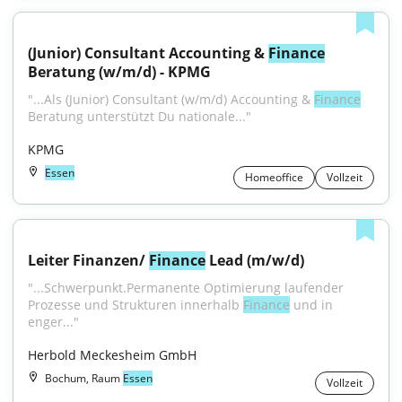
(Junior) Consultant Accounting & 
Finance
Beratung (w/m/d) - KPMG
"...Als (Junior) Consultant (w/m/d) Accounting & 
Finance
Beratung unterstützt Du nationale..."
KPMG
Essen
Homeoffice
Vollzeit
Leiter Finanzen/ 
Finance
 Lead (m/w/d)
"...Schwerpunkt.Permanente Optimierung laufender 
Prozesse und Strukturen innerhalb 
Finance
 und in 
enger..."
Herbold Meckesheim GmbH
Bochum, Raum
Essen
Vollzeit