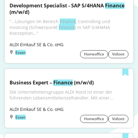
Development Specialist - SAP S/4HANA 
Finance
(m/w/d)
"...Lösungen im Bereich 
Finance
, Controlling und 
Invoicing (Schwerpunkt 
Finance
) in SAP S/4HANA 
Konzeption..."
ALDI Einkauf SE & Co. oHG
Essen
Homeoffice
Vollzeit
Business Expert – 
Finance
 (m/w/d)
Die Unternehmensgruppe ALDI Nord ist einer der 
führenden Lebensmitteleinzelhändler. Mit einer...
ALDI Einkauf SE & Co. oHG
Essen
Homeoffice
Vollzeit