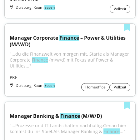
Duisburg, Raum
Essen
Vollzeit
Manager Corporate 
Finance
 – Power & Utilities 
(M/W/D)
"...du die Finanzwelt von morgen mit. Starte als Manager 
Corporate 
Finance
 (m/w/d) mit Fokus auf Power & 
Utilities..."
PKF
Duisburg, Raum
Essen
Homeoffice
Vollzeit
Manager Banking & 
Finance
 (M/W/D)
"...Prozesse und IT-Landschaften nachhaltig.Genau hier 
kommst du ins Spiel.Als Manager Banking & 
Finance
..."