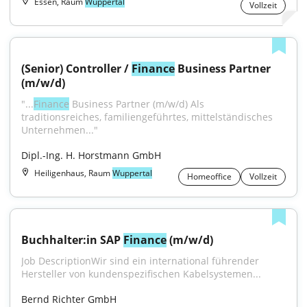
Essen, Raum
Wuppertal
Vollzeit
(Senior) Controller / 
Finance
 Business Partner 
(m/w/d)
"...
Finance
 Business Partner (m/w/d) Als 
traditionsreiches, familiengeführtes, mittelständisches 
Unternehmen..."
Dipl.-Ing. H. Horstmann GmbH
Heiligenhaus, Raum
Wuppertal
Homeoffice
Vollzeit
Buchhalter:in SAP 
Finance
 (m/w/d)
Job DescriptionWir sind ein international führender 
Hersteller von kundenspezifischen Kabelsystemen...
Bernd Richter GmbH