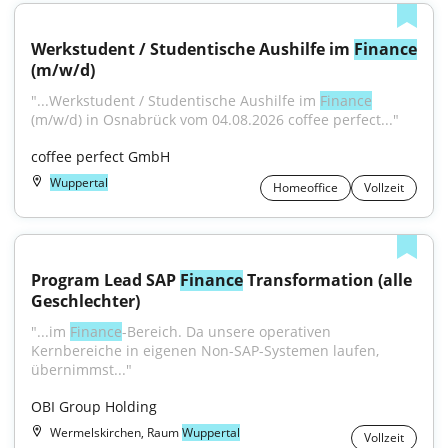
Werkstudent / Studentische Aushilfe im 
Finance
(m/w/d)
"...Werkstudent / Studentische Aushilfe im 
Finance
(m/w/d) in Osnabrück vom 04.08.2026 coffee perfect..."
coffee perfect GmbH
Wuppertal
Homeoffice
Vollzeit
Program Lead SAP 
Finance
 Transformation (alle 
Geschlechter)
"...im 
Finance
-Bereich. Da unsere operativen 
Kernbereiche in eigenen Non-SAP-Systemen laufen, 
übernimmst..."
OBI Group Holding
Wermelskirchen, Raum
Wuppertal
Vollzeit