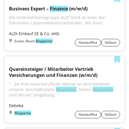
Business Expert – 
Finance
 (m/w/d)
Die Unternehmensgruppe ALDI Nord ist einer der 
führenden Lebensmitteleinzelhändler. Mit einer...
ALDI Einkauf SE & Co. oHG
Essen, Raum
Wuppertal
Homeoffice
Vollzeit
Quereinsteiger / Mitarbeiter Vertrieb 
Versicherungen und Finanzen (w/m/d)
"...Sie Ihre neue berufliche Heimat im Vertriebsteam 
unserer Geschäftsstelle 
Wuppertal
. Neben 
Wuppertal
und dessen Umgebung..."
Debeka
Wuppertal
Homeoffice
Vollzeit