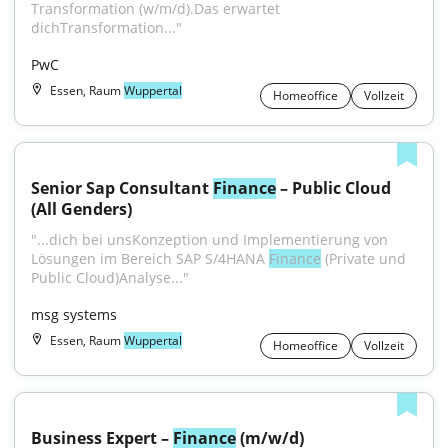
Transformation (w/m/d).Das erwartet 
dichTransformation..."
PwC
Essen, Raum
Wuppertal
Homeoffice
Vollzeit
Senior Sap Consultant 
Finance
 – Public Cloud 
(All Genders)
"...dich bei unsKonzeption und Implementierung von 
Lösungen im Bereich SAP S/4HANA 
Finance
 (Private und 
Public Cloud)Analyse..."
msg systems
Essen, Raum
Wuppertal
Homeoffice
Vollzeit
Business Expert – 
Finance
 (m/w/d)