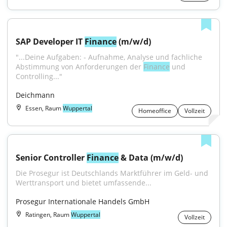
SAP Developer IT 
Finance
 (m/w/d)
"...Deine Aufgaben: - Aufnahme, Analyse und fachliche 
Abstimmung von Anforderungen der 
Finance
 und 
Controlling..."
Deichmann
Essen, Raum
Wuppertal
Homeoffice
Vollzeit
Senior Controller 
Finance
 & Data (m/w/d)
Die Prosegur ist Deutschlands Marktführer im Geld- und 
Werttransport und bietet umfassende...
Prosegur Internationale Handels GmbH
Ratingen, Raum
Wuppertal
Vollzeit