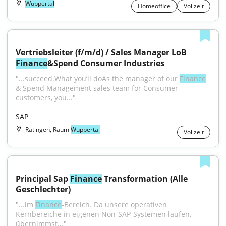
Wuppertal
Homeoffice
Vollzeit
Vertriebsleiter (f/m/d) / Sales Manager LoB 
Finance
&Spend Consumer Industries
"...succeed.What you’ll doAs the manager of our 
Finance
& Spend Management sales team for Consumer 
customers, you..."
SAP
Ratingen, Raum
Wuppertal
Vollzeit
Principal Sap 
Finance
 Transformation (Alle 
Geschlechter)
"...im 
Finance
-Bereich. Da unsere operativen 
Kernbereiche in eigenen Non-SAP-Systemen laufen, 
übernimmst..."