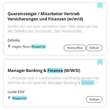
Quereinsteiger / Mitarbeiter Vertrieb 
Versicherungen und Finanzen (w/m/d)
Dürfen wir uns kurz vorstellen? Seit 1905 leben wir bei 
der Debeka den Grundsatz „Das Füreinander...
Debeka
Hagen, Raum
Wuppertal
Homeoffice
Vollzeit
Manager Banking & 
Finance
 (M/W/D)
"...Prozesse und IT-Landschaften nachhaltig.Genau hier 
kommst du ins Spiel.Als Manager Banking & 
Finance
..."
Lucke EDV
Wuppertal
Vollzeit