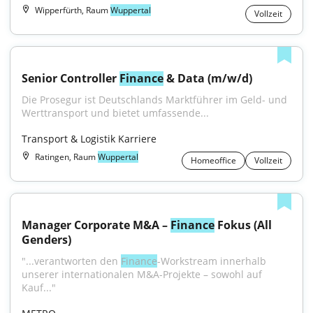
Wipperfürth, Raum
Wuppertal
Vollzeit
Senior Controller 
Finance
 & Data (m/w/d)
Die Prosegur ist Deutschlands Marktführer im Geld- und 
Werttransport und bietet umfassende...
Transport & Logistik Karriere
Ratingen, Raum
Wuppertal
Homeoffice
Vollzeit
Manager Corporate M&A – 
Finance
 Fokus (All 
Genders)
"...verantworten den 
Finance
-Workstream innerhalb 
unserer internationalen M&A-Projekte – sowohl auf 
Kauf..."