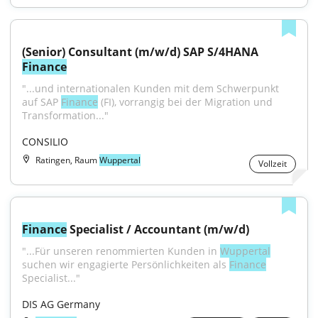
(Senior) Consultant (m/w/d) SAP S/4HANA 
Finance
"...und internationalen Kunden mit dem Schwerpunkt 
auf SAP 
Finance
 (FI), vorrangig bei der Migration und 
Transformation..."
CONSILIO
Ratingen, Raum
Wuppertal
Vollzeit
Finance
 Specialist / Accountant (m/w/d)
"...Für unseren renommierten Kunden in 
Wuppertal
suchen wir engagierte Persönlichkeiten als 
Finance
Specialist..."
DIS AG Germany