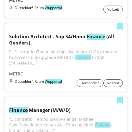
METRO
Düsseldorf, Raum
Wuppertal
Vollzeit
Solution Architect - Sap S4/Hana 
Finance
 (All 
Genders)
"...DescriptionThe main objective of our LUCA program is 
to successfully upgrade METRO’s 
Finance
 to SAP 
S/4HANA to..."
METRO
Düsseldorf, Raum
Wuppertal
Homeoffice
Vollzeit
Finance
 Manager (M/W/D)
"...contratto: Tempo pienoAzienda: Michael 
PageConsulente: Kenan AtesFührung einer 
Finance
-
Einheit mit direktem..."