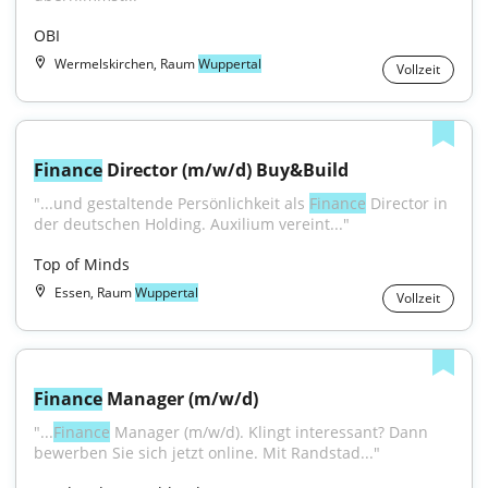
OBI
Wermelskirchen, Raum
Wuppertal
Vollzeit
Finance
 Director (m/w/d) Buy&Build
"...und gestaltende Persönlichkeit als 
Finance
 Director in 
der deutschen Holding. Auxilium vereint..."
Top of Minds
Essen, Raum
Wuppertal
Vollzeit
Finance
 Manager (m/w/d)
"...
Finance
 Manager (m/w/d). Klingt interessant? Dann 
bewerben Sie sich jetzt online. Mit Randstad..."