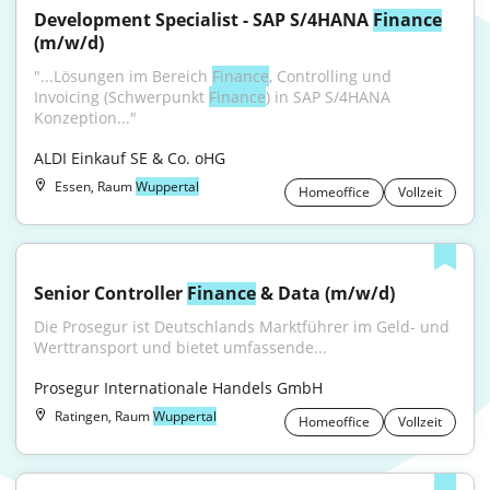
Development Specialist - SAP S/4HANA 
Finance
(m/w/d)
"...Lösungen im Bereich 
Finance
, Controlling und 
Invoicing (Schwerpunkt 
Finance
) in SAP S/4HANA 
Konzeption..."
ALDI Einkauf SE & Co. oHG
Essen, Raum
Wuppertal
Homeoffice
Vollzeit
Senior Controller 
Finance
 & Data (m/w/d)
Die Prosegur ist Deutschlands Marktführer im Geld- und 
Werttransport und bietet umfassende...
Prosegur Internationale Handels GmbH
Ratingen, Raum
Wuppertal
Homeoffice
Vollzeit