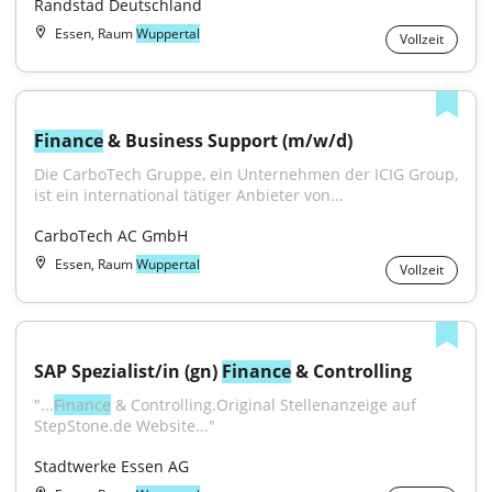
Randstad Deutschland
Essen, Raum
Wuppertal
Vollzeit
Finance
 & Business Support (m/w/d)
Die CarboTech Gruppe, ein Unternehmen der ICIG Group, 
ist ein international tätiger Anbieter von...
CarboTech AC GmbH
Essen, Raum
Wuppertal
Vollzeit
SAP Spezialist/in (gn) 
Finance
 & Controlling
"...
Finance
 & Controlling.Original Stellenanzeige auf 
StepStone.de Website..."
Stadtwerke Essen AG