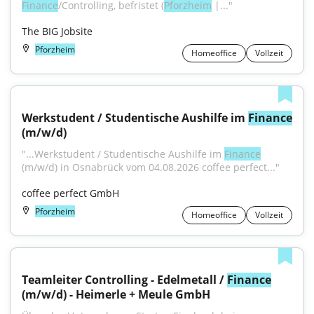
Finance
/Controlling, befristet (
Pforzheim
 |..."
The BIG Jobsite
Pforzheim
Homeoffice
Vollzeit
Werkstudent / Studentische Aushilfe im 
Finance
(m/w/d)
"...Werkstudent / Studentische Aushilfe im 
Finance
(m/w/d) in Osnabrück vom 04.08.2026 coffee perfect..."
coffee perfect GmbH
Pforzheim
Homeoffice
Vollzeit
Teamleiter Controlling - Edelmetall / 
Finance
(m/w/d) - Heimerle + Meule GmbH