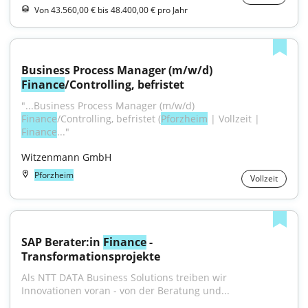
Von 43.560,00 € bis 48.400,00 € pro Jahr
Business Process Manager (m/w/d) 
Finance
/Controlling, befristet
"...Business Process Manager (m/w/d) 
Finance
/Controlling, befristet (
Pforzheim
 | Vollzeit | 
Finance
..."
Witzenmann GmbH
Pforzheim
Vollzeit
SAP Berater:in 
Finance
 - 
Transformationsprojekte
Als NTT DATA Business Solutions treiben wir 
Innovationen voran - von der Beratung und...