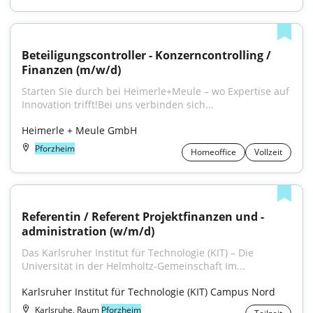
Beteiligungscontroller - Konzerncontrolling / 
Finanzen (m/w/d)
Starten Sie durch bei Heimerle+Meule – wo Expertise auf 
Innovation trifft!Bei uns verbinden sich...
Heimerle + Meule GmbH
Pforzheim
Homeoffice
Vollzeit
Referentin / Referent Projektfinanzen und -
administration (w/m/d)
Das Karlsruher Institut für Technologie (KIT) – Die 
Universität in der Helmholtz-Gemeinschaft Im...
Karlsruher Institut für Technologie (KIT) Campus Nord
Karlsruhe, Raum
Pforzheim