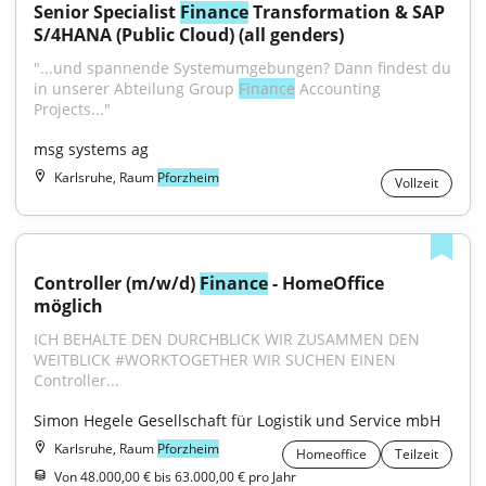
Senior Specialist 
Finance
 Transformation & SAP 
S/4HANA (Public Cloud) (all genders)
"...und spannende Systemumgebungen? Dann findest du 
in unserer Abteilung Group 
Finance
 Accounting 
Projects..."
msg systems ag
Karlsruhe, Raum
Pforzheim
Vollzeit
Controller (m/w/d) 
Finance
 - HomeOffice 
möglich
ICH BEHALTE DEN DURCHBLICK WIR ZUSAMMEN DEN 
WEITBLICK #WORKTOGETHER WIR SUCHEN EINEN 
Controller...
Simon Hegele Gesellschaft für Logistik und Service mbH
Karlsruhe, Raum
Pforzheim
Homeoffice
Teilzeit
Von 48.000,00 € bis 63.000,00 € pro Jahr