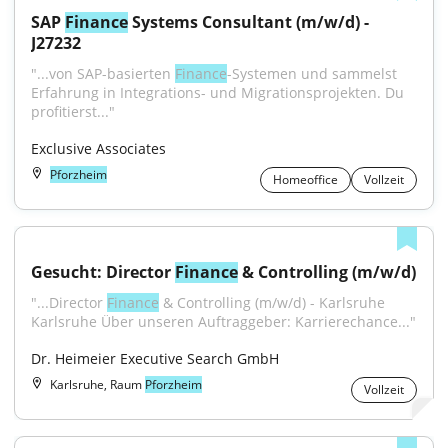
SAP 
Finance
 Systems Consultant (m/w/d) - 
J27232
"...von SAP-basierten 
Finance
-Systemen und sammelst 
Erfahrung in Integrations- und Migrationsprojekten. Du 
profitierst..."
Exclusive Associates
Pforzheim
Homeoffice
Vollzeit
Gesucht: Director 
Finance
 & Controlling (m/w/d)
"...Director 
Finance
 & Controlling (m/w/d) - Karlsruhe 
Karlsruhe Über unseren Auftraggeber: Karrierechance..."
Dr. Heimeier Executive Search GmbH
Karlsruhe, Raum
Pforzheim
Vollzeit