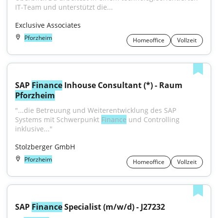
IT-Team und unterstützt die...
Exclusive Associates
Pforzheim
Homeoffice
Vollzeit
SAP 
Finance
 Inhouse Consultant (*) - Raum 
Pforzheim
"...die Betreuung und Weiterentwicklung des SAP 
Systems mit Schwerpunkt 
Finance
 und Controlling 
inklusive..."
Stolzberger GmbH
Pforzheim
Homeoffice
Vollzeit
SAP 
Finance
 Specialist (m/w/d) - J27232