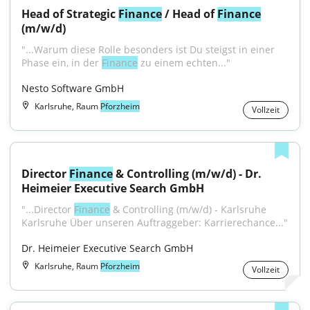
Head of Strategic 
Finance
 / Head of 
Finance
(m/w/d)
"...Warum diese Rolle besonders ist Du steigst in einer 
Phase ein, in der 
Finance
 zu einem echten..."
Nesto Software GmbH
Karlsruhe, Raum
Pforzheim
Vollzeit
Director 
Finance
 & Controlling (m/w/d) - Dr. 
Heimeier Executive Search GmbH
"...Director 
Finance
 & Controlling (m/w/d) - Karlsruhe 
Karlsruhe Über unseren Auftraggeber: Karrierechance..."
Dr. Heimeier Executive Search GmbH
Karlsruhe, Raum
Pforzheim
Vollzeit