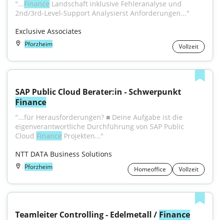
"...
Finance
 Landschaft inklusive Fehleranalyse und 
2nd/3rd-Level-Support Analysierst Anforderungen..."
Exclusive Associates
Pforzheim
Vollzeit
SAP Public Cloud Berater:in - Schwerpunkt 
Finance
"...für Herausforderungen? ■ Deine Aufgabe ist die 
eigenverantwortliche Durchführung von SAP Public 
Cloud 
Finance
 Projekten..."
NTT DATA Business Solutions
Pforzheim
Homeoffice
Vollzeit
Teamleiter Controlling - Edelmetall / 
Finance