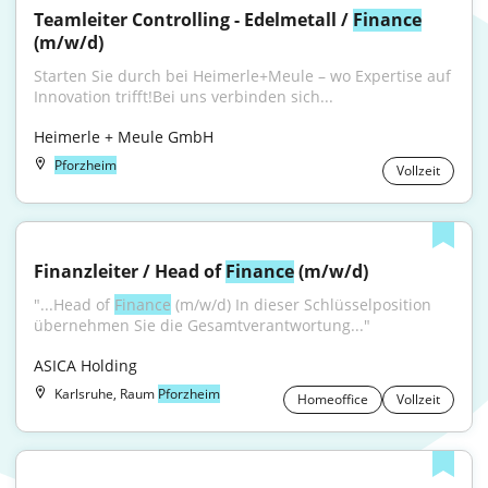
Teamleiter Controlling - Edelmetall / 
Finance
(m/w/d)
Starten Sie durch bei Heimerle+Meule – wo Expertise auf 
Innovation trifft!Bei uns verbinden sich...
Heimerle + Meule GmbH
Pforzheim
Vollzeit
Finanzleiter / Head of 
Finance
 (m/w/d)
"...Head of 
Finance
 (m/w/d) In dieser Schlüsselposition 
übernehmen Sie die Gesamtverantwortung..."
ASICA Holding
Karlsruhe, Raum
Pforzheim
Homeoffice
Vollzeit