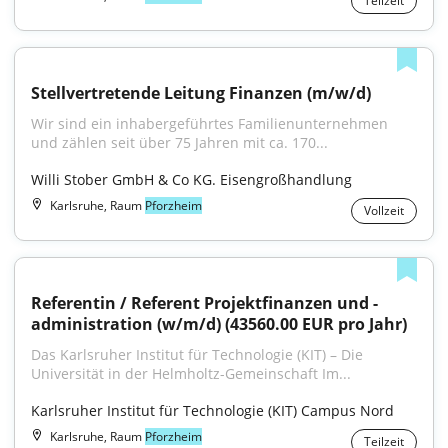
Teilzeit
Stellvertretende Leitung Finanzen (m/w/d)
Wir sind ein inhabergeführtes Familienunternehmen 
und zählen seit über 75 Jahren mit ca. 170...
Willi Stober GmbH & Co KG. Eisengroßhandlung
Karlsruhe, Raum
Pforzheim
Vollzeit
Referentin / Referent Projektfinanzen und -
administration (w/m/d) (43560.00 EUR pro Jahr)
Das Karlsruher Institut für Technologie (KIT) – Die 
Universität in der Helmholtz-Gemeinschaft Im...
Karlsruher Institut für Technologie (KIT) Campus Nord
Karlsruhe, Raum
Pforzheim
Teilzeit