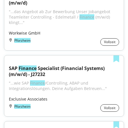
(m/w/d)
"...das Angebot ab Zur Bewerbung Unser Jobangebot 
Teamleiter Controlling - Edelmetall / 
Finance
 (m/w/d) 
klingt..."
Workwise GmbH
Pforzheim
Vollzeit
SAP 
Finance
 Specialist (Financial Systems) 
(m/w/d) - J27232
"...wie SAP 
Finance
/Controlling, ABAP und 
Integrationslösungen. Deine Aufgaben Betreuen..."
Exclusive Associates
Pforzheim
Vollzeit