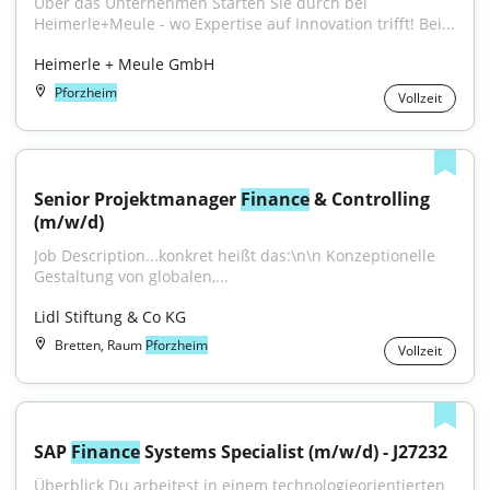
Über das Unternehmen Starten Sie durch bei 
Heimerle+Meule - wo Expertise auf Innovation trifft! Bei...
Heimerle + Meule GmbH
Pforzheim
Vollzeit
Senior Projektmanager 
Finance
 & Controlling 
(m/w/d)
Job Description...konkret heißt das:\n\n Konzeptionelle 
Gestaltung von globalen,...
Lidl Stiftung & Co KG
Bretten, Raum
Pforzheim
Vollzeit
SAP 
Finance
 Systems Specialist (m/w/d) - J27232
Überblick Du arbeitest in einem technologieorientierten 