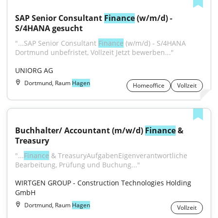
SAP Senior Consultant 
Finance
 (w/m/d) - 
S/4HANA gesucht
"...SAP Senior Consultant 
Finance
 (w/m/d) - S/4HANA 
Dortmund unbefristet, Vollzeit Jetzt bewerben..."
UNIORG AG
Dortmund, Raum
Hagen
Homeoffice
Vollzeit
Buchhalter/ Accountant (m/w/d) 
Finance
 & 
Treasury
"...
Finance
 & TreasuryAufgabenEigenverantwortliche 
Bearbeitung, Prüfung und Buchung..."
WIRTGEN GROUP - Construction Technologies Holding 
GmbH
Dortmund, Raum
Hagen
Vollzeit