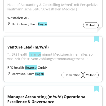
Head of Accounting & Controlling (w/m/d) mit Perspektive 
kaufmännische Leitung Westfalen Medical |...
Westfalen AG
Deutschland, Raum
Hagen
Vollzeit
Venture Lead (m/w/d)
"...BFS health 
finance
 nimmt Mediziner:innen alles ab, 
was Zeit frisst: Vom Zahlungsstrommanagement..."
BFS health 
finance
 GmbH
Dortmund, Raum
Hagen
Homeoffice
Vollzeit
Manager Accounting (m/w/d) Operational 
Excellence & Governance