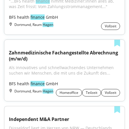
"...BFS health 
finance
 nimmt Mediziner:innen alles ab, 
was Zeit frisst: Vom Zahlungsstrommanagement..."
BFS health 
finance
 GmbH
Dortmund, Raum
Hagen
Vollzeit
Zahnmedizinische Fachangestellte Abrechnung 
(m/w/d)
Als innovatives und schnellwachsendes Unternehmen 
suchen wir Menschen, die mit uns die Zukunft des...
BFS health 
finance
 GmbH
Dortmund, Raum
Hagen
Homeoffice
Teilzeit
Vollzeit
Independent M&A Partner
Düsseldorf liegt im Herzen von NRW — Deutschlands 