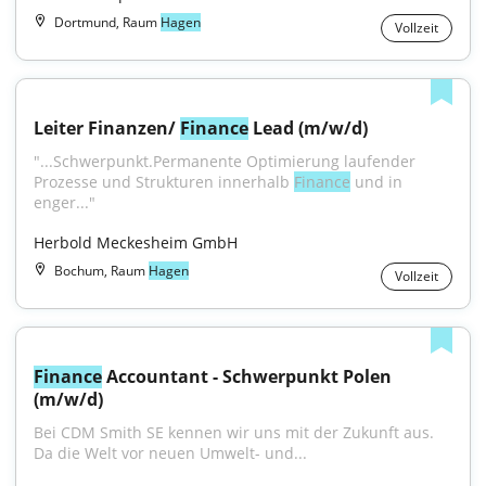
Dortmund, Raum
Hagen
Vollzeit
Leiter Finanzen/ 
Finance
 Lead (m/w/d)
"...Schwerpunkt.Permanente Optimierung laufender 
Prozesse und Strukturen innerhalb 
Finance
 und in 
enger..."
Herbold Meckesheim GmbH
Bochum, Raum
Hagen
Vollzeit
Finance
 Accountant - Schwerpunkt Polen 
(m/w/d)
Bei CDM Smith SE kennen wir uns mit der Zukunft aus. 
Da die Welt vor neuen Umwelt- und...