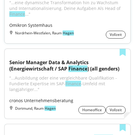
"...eine dynamische Transformation hin zu Wachstum 
und Internationalisierung. Deine Aufgaben Als Head of 
Finance
..."
Omikron Systemhaus
Nordrhein-Westfalen, Raum
Hagen
Vollzeit
Senior Manager Data & Analytics 
(Energiewirtschaft / SAP 
Finance
) (all genders)
"...Ausbildung oder eine vergleichbare Qualifikation - 
Fundierte Expertise im SAP-
Finance
-Umfeld mit 
langjähriger..."
cronos Unternehmensberatung
Dortmund, Raum
Hagen
Homeoffice
Vollzeit