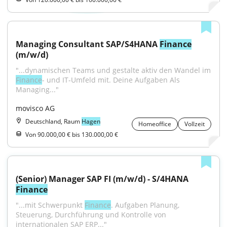
Managing Consultant SAP/S4HANA 
Finance
(m/w/d)
"...dynamischen Teams und gestalte aktiv den Wandel im 
Finance
- und IT-Umfeld mit. Deine Aufgaben Als 
Managing..."
movisco AG
Deutschland, Raum
Hagen
Homeoffice
Vollzeit
Von 90.000,00 € bis 130.000,00 €
(Senior) Manager SAP FI (m/w/d) - S/4HANA 
Finance
"...mit Schwerpunkt 
Finance
. Aufgaben Planung, 
Steuerung, Durchführung und Kontrolle von 
internationalen SAP ERP..."