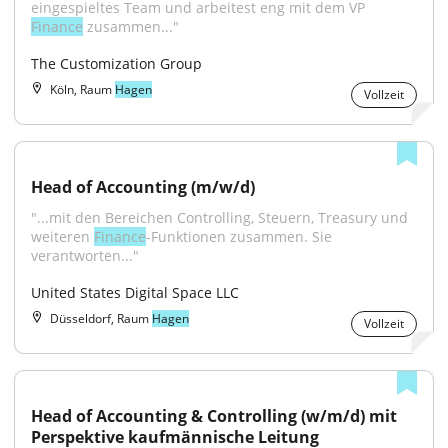
eingespieltes Team und arbeitest eng mit dem VP 
Finance
 zusammen..."
The Customization Group
Köln, Raum
Hagen
Vollzeit
Head of Accounting (m/w/d)
"...mit den Bereichen Controlling, Steuern, Treasury und 
weiteren 
Finance
-Funktionen zusammen. Sie 
verantworten..."
United States Digital Space LLC
Düsseldorf, Raum
Hagen
Vollzeit
Head of Accounting & Controlling (w/m/d) mit 
Perspektive kaufmännische Leitung