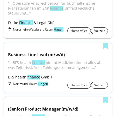
"...Operative Ansprechperson für buchhalterische 
Fragestellungen im SAP 
Finance
 Umfeld Fachliche 
Steuerung..."
Fricke 
Finance
 & Legal GbR
Nordrhein-Westfalen, Raum
Hagen
Homeoffice
Vollzeit
Business Line Lead (m/w/d)
"...BFS health 
finance
 nimmt Mediziner:innen alles ab, 
was Zeit frisst: Vom Zahlungsstrommanagement..."
BFS health 
finance
 GmbH
Dortmund, Raum
Hagen
Homeoffice
Vollzeit
(Senior) Product Manager (m/w/d)