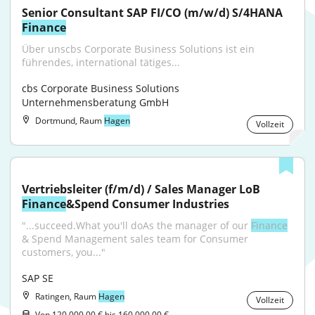
Senior Consultant SAP FI/CO (m/w/d) S/4HANA 
Finance
Über unscbs Corporate Business Solutions ist ein 
führendes, international tätiges...
cbs Corporate Business Solutions 
Unternehmensberatung GmbH
Dortmund, Raum
Hagen
Vollzeit
Vertriebsleiter (f/m/d) / Sales Manager LoB 
Finance
&Spend Consumer Industries
"...succeed.What you'll doAs the manager of our 
Finance
& Spend Management sales team for Consumer 
customers, you..."
SAP SE
Ratingen, Raum
Hagen
Vollzeit
Von 120.000,00 € bis 160.000,00 €