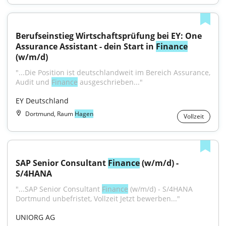
Berufseinstieg Wirtschaftsprüfung bei EY: One 
Assurance Assistant - dein Start in 
Finance
(w/m/d)
"...Die Position ist deutschlandweit im Bereich Assurance, 
Audit und 
Finance
 ausgeschrieben..."
EY Deutschland
Dortmund, Raum
Hagen
Vollzeit
SAP Senior Consultant 
Finance
 (w/m/d) - 
S/4HANA
"...SAP Senior Consultant 
Finance
 (w/m/d) - S/4HANA 
Dortmund unbefristet, Vollzeit Jetzt bewerben..."
UNIORG AG