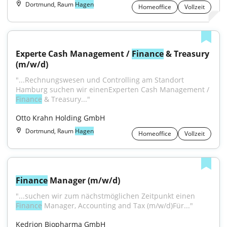
Dortmund, Raum
Hagen
Homeoffice
Vollzeit
Experte Cash Management / 
Finance
 & Treasury 
(m/w/d)
"...Rechnungswesen und Controlling am Standort 
Hamburg suchen wir einenExperten Cash Management / 
Finance
 & Treasury..."
Otto Krahn Holding GmbH
Dortmund, Raum
Hagen
Homeoffice
Vollzeit
Finance
 Manager (m/w/d)
"...suchen wir zum nächstmöglichen Zeitpunkt einen 
Finance
 Manager, Accounting and Tax (m/w/d)Für..."
Kedrion Biopharma GmbH