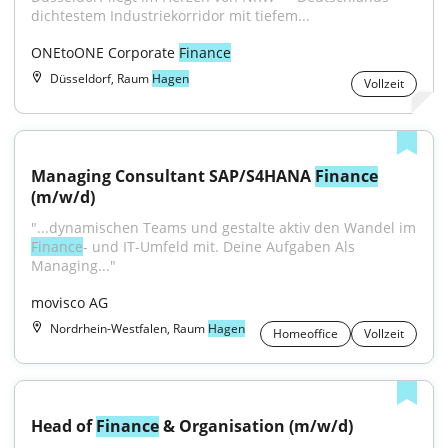
dichtestem Industriekorridor mit tiefem...
ONEtoONE Corporate 
Finance
Düsseldorf, Raum
Hagen
Vollzeit
Managing Consultant SAP/S4HANA 
Finance
(m/w/d)
"...dynamischen Teams und gestalte aktiv den Wandel im 
Finance
- und IT-Umfeld mit. Deine Aufgaben Als 
Managing..."
movisco AG
Nordrhein-Westfalen, Raum
Hagen
Homeoffice
Vollzeit
Head of 
Finance
 & Organisation (m/w/d)