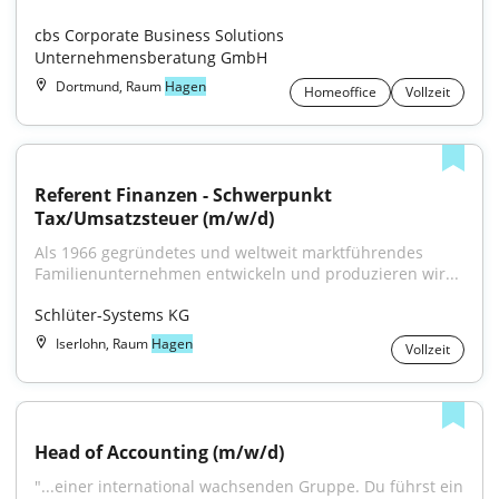
cbs Corporate Business Solutions 
Unternehmensberatung GmbH
Dortmund, Raum
Hagen
Homeoffice
Vollzeit
Referent Finanzen - Schwerpunkt 
Tax/Umsatzsteuer (m/w/d)
Als 1966 gegründetes und weltweit marktführendes 
Familienunternehmen entwickeln und produzieren wir...
Schlüter-Systems KG
Iserlohn, Raum
Hagen
Vollzeit
Head of Accounting (m/w/d)
"...einer international wachsenden Gruppe. Du führst ein 