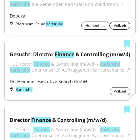
Karlsruhe
 die Gemeinden Karlsbad und Waldbronn..."
Debeka
Pforzheim, Raum
Karlsruhe
Homeoffice
Vollzeit
Gesucht: Director 
Finance
 & Controlling (m/w/d)
"...Director 
Finance
 & Controlling (m/w/d) - 
Karlsruhe
Karlsruhe
 Über unseren Auftraggeber: Karrierechance..."
Dr. Heimeier Executive Search GmbH
Karlsruhe
Vollzeit
Director 
Finance
 & Controlling (m/w/d)
"...Director 
Finance
 & Controlling (m/w/d) - 
Karlsruhe
Karlsruhe
 Über unseren Auftraggeber: Karrierechance..."