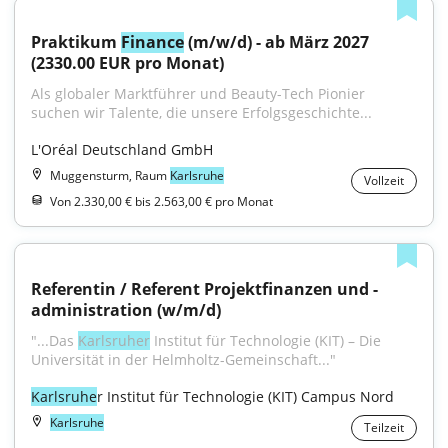
Praktikum 
Finance
 (m/w/d) - ab März 2027 
(2330.00 EUR pro Monat)
Als globaler Marktführer und Beauty-Tech Pionier 
suchen wir Talente, die unsere Erfolgsgeschichte...
L'Oréal Deutschland GmbH
Muggensturm, Raum
Karlsruhe
Vollzeit
Von 2.330,00 € bis 2.563,00 € pro Monat
Referentin / Referent Projektfinanzen und -
administration (w/m/d)
"...Das 
Karlsruher
 Institut für Technologie (KIT) – Die 
Universität in der Helmholtz-Gemeinschaft..."
Karlsruhe
r Institut für Technologie (KIT) Campus Nord
Karlsruhe
Teilzeit