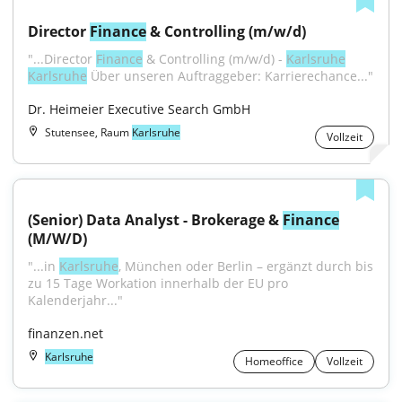
Director 
Finance
 & Controlling (m/w/d)
"...Director 
Finance
 & Controlling (m/w/d) - 
Karlsruhe
Karlsruhe
 Über unseren Auftraggeber: Karrierechance..."
Dr. Heimeier Executive Search GmbH
Stutensee, Raum
Karlsruhe
Vollzeit
(Senior) Data Analyst - Brokerage & 
Finance
(M/W/D)
"...in 
Karlsruhe
, München oder Berlin – ergänzt durch bis 
zu 15 Tage Workation innerhalb der EU pro 
Kalenderjahr..."
finanzen.net
Karlsruhe
Homeoffice
Vollzeit