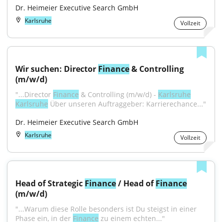
Dr. Heimeier Executive Search GmbH
Karlsruhe
Vollzeit
Wir suchen: Director 
Finance
 & Controlling 
(m/w/d)
"...Director 
Finance
 & Controlling (m/w/d) - 
Karlsruhe
Karlsruhe
 Über unseren Auftraggeber: Karrierechance..."
Dr. Heimeier Executive Search GmbH
Karlsruhe
Vollzeit
Head of Strategic 
Finance
 / Head of 
Finance
(m/w/d)
"...Warum diese Rolle besonders ist Du steigst in einer 
Phase ein, in der 
Finance
 zu einem echten..."