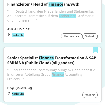
Finanzleiter / Head of 
Finance
 (m/w/d)
"...in Deutschland, den Niederlanden und Südamerika. 
An unserem Stammsitz auf dem 
Karlsruher
 Großmarkt 
und in unserem..."
ASICA Holding
Karlsruhe
Homeoffice
Vollzeit
Senior Specialist 
Finance
 Transformation & SAP 
S/4HANA (Public Cloud) (all genders)
"...und spannende Systemumgebungen? Dann findest du 
in unserer Abteilung Group 
Finance
 Accounting 
Projects..."
msg systems ag
Karlsruhe
Vollzeit