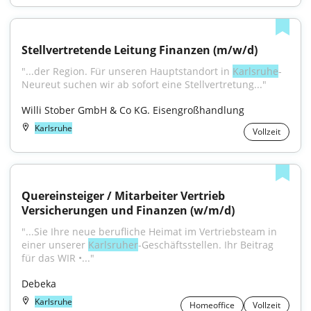
Stellvertretende Leitung Finanzen (m/w/d)
"...der Region. Für unseren Hauptstandort in 
Karlsruhe
-
Neureut suchen wir ab sofort eine Stellvertretung..."
Willi Stober GmbH & Co KG. Eisengroßhandlung
Karlsruhe
Vollzeit
Quereinsteiger / Mitarbeiter Vertrieb 
Versicherungen und Finanzen (w/m/d)
"...Sie Ihre neue berufliche Heimat im Vertriebsteam in 
einer unserer 
Karlsruher
-Geschäftsstellen. Ihr Beitrag 
für das WIR •..."
Debeka
Karlsruhe
Homeoffice
Vollzeit