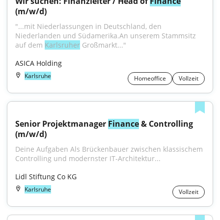
Wir suchen: Finanzleiter / Head of 
Finance
(m/w/d)
"...mit Niederlassungen in Deutschland, den 
Niederlanden und Südamerika.An unserem Stammsitz 
auf dem 
Karlsruher
 Großmarkt..."
ASICA Holding
Karlsruhe
Homeoffice
Vollzeit
Senior Projektmanager 
Finance
 & Controlling 
(m/w/d)
Deine Aufgaben Als Brückenbauer zwischen klassischem 
Controlling und modernster IT-Architektur...
Lidl Stiftung Co KG
Karlsruhe
Vollzeit