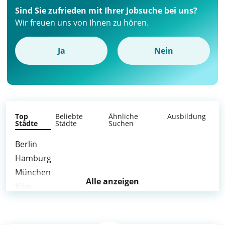
Sind Sie zufrieden mit Ihrer Jobsuche bei uns?
Wir freuen uns von Ihnen zu hören.
Ja
Nein
Top
Beliebte
Ähnliche
Ausbildung
Städte
Städte
Suchen
Berlin
Hamburg
München
Alle anzeigen
Köln
Frankfurt am Main
Stuttgart