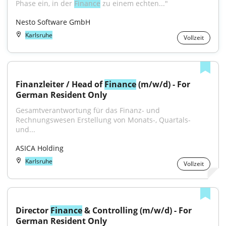
Phase ein, in der 
Finance
 zu einem echten..."
Nesto Software GmbH
Karlsruhe
Vollzeit
Finanzleiter / Head of 
Finance
 (m/w/d) - For 
German Resident Only
Gesamtverantwortung für das Finanz- und 
Rechnungswesen Erstellung von Monats-, Quartals- 
und...
ASICA Holding
Karlsruhe
Vollzeit
Director 
Finance
 & Controlling (m/w/d) - For 
German Resident Only