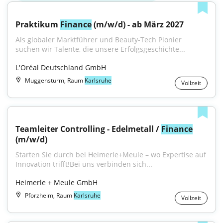
Praktikum 
Finance
 (m/w/d) - ab März 2027
Als globaler Marktführer und Beauty-Tech Pionier 
suchen wir Talente, die unsere Erfolgsgeschichte...
L'Oréal Deutschland GmbH
Muggensturm, Raum
Karlsruhe
Vollzeit
Teamleiter Controlling - Edelmetall / 
Finance
(m/w/d)
Starten Sie durch bei Heimerle+Meule – wo Expertise auf 
Innovation trifft!Bei uns verbinden sich...
Heimerle + Meule GmbH
Pforzheim, Raum
Karlsruhe
Vollzeit