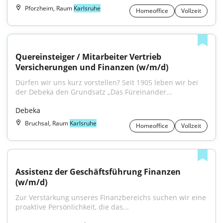
Pforzheim, Raum
Karlsruhe
Homeoffice
Vollzeit
Quereinsteiger / Mitarbeiter Vertrieb 
Versicherungen und Finanzen (w/m/d)
Dürfen wir uns kurz vorstellen? Seit 1905 leben wir bei 
der Debeka den Grundsatz „Das Füreinander...
Debeka
Bruchsal, Raum
Karlsruhe
Homeoffice
Vollzeit
Assistenz der Geschäftsführung Finanzen 
(w/m/d)
Zur Verstärkung unseres Finanzbereichs suchen wir eine 
proaktive Persönlichkeit, die das...