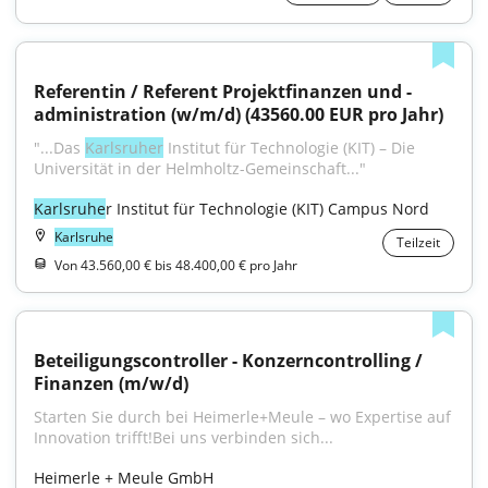
Referentin / Referent Projektfinanzen und -
administration (w/m/d) (43560.00 EUR pro Jahr)
"...Das 
Karlsruher
 Institut für Technologie (KIT) – Die 
Universität in der Helmholtz-Gemeinschaft..."
Karlsruhe
r Institut für Technologie (KIT) Campus Nord
Karlsruhe
Teilzeit
Von 43.560,00 € bis 48.400,00 € pro Jahr
Beteiligungscontroller - Konzerncontrolling / 
Finanzen (m/w/d)
Starten Sie durch bei Heimerle+Meule – wo Expertise auf 
Innovation trifft!Bei uns verbinden sich...
Heimerle + Meule GmbH