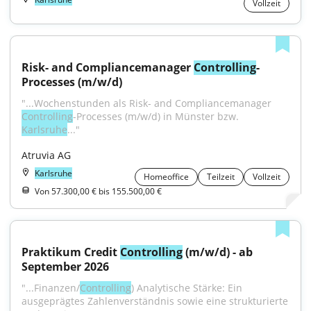
Vollzeit
Risk- and Compliancemanager 
Controlling
-
Processes (m/w/d)
"...Wochenstunden als Risk- and Compliancemanager 
Controlling
-Processes (m/w/d) in Münster bzw. 
Karlsruhe
..."
Atruvia AG
Karlsruhe
Homeoffice
Teilzeit
Vollzeit
Von 57.300,00 € bis 155.500,00 €
Praktikum Credit 
Controlling
 (m/w/d) - ab 
September 2026
"...Finanzen/
Controlling
) Analytische Stärke: Ein 
ausgeprägtes Zahlenverständnis sowie eine strukturierte 