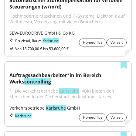
automatischer Störkompensation für virtuelle 
Steuerungen (w/m/d)
Hochmoderne Maschinen und IT-Systeme, Elektronik auf 
Weltniveau, Vernetzung mit vielen Branchen...
SEW-EURODRIVE GmbH & Co KG
Bruchsal, Raum
Karlsruhe
Homeoffice
Vollzeit
Von 13.700,00 € bis 53.600,00 €
Auftragssachbearbeiter*in im Bereich 
Werks
controlling
"...Die Verkehrsbetriebe 
Karlsruhe
 (VBK) bieten den 
Menschen in der Fächerstadt ein leistungsstarkes..."
Verkehrsbetriebe 
Karlsruhe
 GmbH
Karlsruhe
Homeoffice
Vollzeit