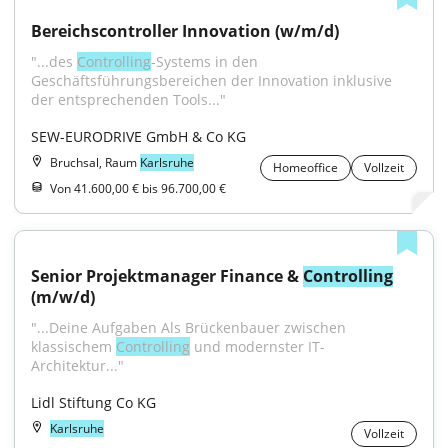
Bereichscontroller Innovation (w/m/d)
"...des 
Controlling
-Systems in den 
Geschäftsführungsbereichen der Innovation inklusive 
der entsprechenden Tools..."
SEW-EURODRIVE GmbH & Co KG
Bruchsal, Raum
Karlsruhe
Homeoffice
Vollzeit
Von 41.600,00 € bis 96.700,00 €
Senior Projektmanager Finance & 
Controlling
(m/w/d)
"...Deine Aufgaben Als Brückenbauer zwischen 
klassischem 
Controlling
 und modernster IT-
Architektur..."
Lidl Stiftung Co KG
Karlsruhe
Vollzeit