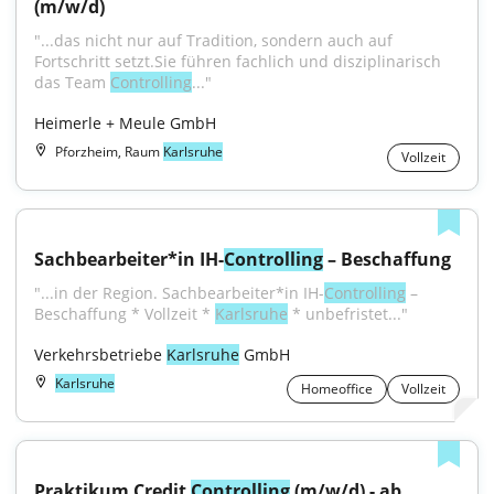
(m/w/d)
"...das nicht nur auf Tradition, sondern auch auf 
Fortschritt setzt.Sie führen fachlich und disziplinarisch 
das Team 
Controlling
..."
Heimerle + Meule GmbH
Pforzheim, Raum
Karlsruhe
Vollzeit
Sachbearbeiter*in IH-
Controlling
 – Beschaffung
"...in der Region. Sachbearbeiter*in IH-
Controlling
 – 
Beschaffung * Vollzeit * 
Karlsruhe
 * unbefristet..."
Verkehrsbetriebe 
Karlsruhe
 GmbH
Karlsruhe
Homeoffice
Vollzeit
Praktikum Credit 
Controlling
 (m/w/d) - ab 