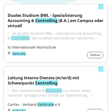
Duales Studium BWL - Spezialisierung 
Accounting & 
Controlling
 (B.A.) am Campus oder 
virtuell
"...im Dualen Studium BWL – Spezialisierung Accounting 
& 
Controlling
! Das Studium vermittelt Dir fundiertes..."
IU Internationale Hochschule
Karlsruhe
Vollzeit
Leitung Interne Dienste (m/w/d) mit 
Schwerpunkt 
Controlling
"...Der Caritasverband 
Karlsruhe
 e.V. macht einen 
nächsten strategischen Schritt zur Optimierung..."
Caritas - Verband 
Karlsruhe
 e.V.
Karlsruhe