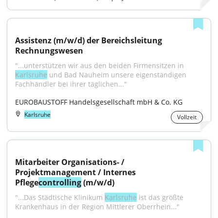
Assistenz (m/w/d) der Bereichsleitung 
Rechnungswesen
"...unterstützen wir aus den beiden Firmensitzen in 
Karlsruhe
 und Bad Nauheim unsere eigenständigen 
Fachhändler bei ihrer täglichen..."
EUROBAUSTOFF Handelsgesellschaft mbH & Co. KG
Karlsruhe
Vollzeit
Mitarbeiter Organisations- / 
Projektmanagement / Internes 
Pflege
controlling
 (m/w/d)
"...Das Städtische Klinikum 
Karlsruhe
 ist das größte 
Krankenhaus in der Region Mittlerer Oberrhein..."