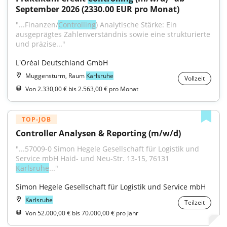
September 2026 (2330.00 EUR pro Monat)
"...Finanzen/
Controlling
) Analytische Stärke: Ein 
ausgeprägtes Zahlenverständnis sowie eine strukturierte 
und präzise..."
L'Oréal Deutschland GmbH
Muggensturm, Raum
Karlsruhe
Vollzeit
Von 2.330,00 € bis 2.563,00 € pro Monat
TOP-JOB
Controller Analysen & Reporting (m/w/d)
"...57009-0 Simon Hegele Gesellschaft für Logistik und 
Service mbH Haid- und Neu-Str. 13-15, 76131 
Karlsruhe
..."
Simon Hegele Gesellschaft für Logistik und Service mbH
Karlsruhe
Teilzeit
Von 52.000,00 € bis 70.000,00 € pro Jahr