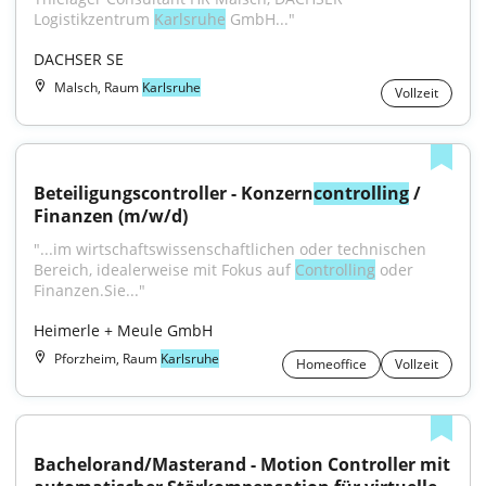
Logistikzentrum 
Karlsruhe
 GmbH..."
DACHSER SE
Malsch, Raum
Karlsruhe
Vollzeit
Beteiligungscontroller - Konzern
controlling
 / 
Finanzen (m/w/d)
"...im wirtschaftswissenschaftlichen oder technischen 
Bereich, idealerweise mit Fokus auf 
Controlling
 oder 
Finanzen.Sie..."
Heimerle + Meule GmbH
Pforzheim, Raum
Karlsruhe
Homeoffice
Vollzeit
Bachelorand/Masterand - Motion Controller mit 