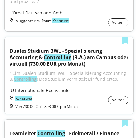
und präzise..."
L'Oréal Deutschland GmbH
Muggensturm, Raum
Karlsruhe
Vollzeit
Duales Studium BWL - Spezialisierung 
Accounting & 
Controlling
 (B.A.) am Campus oder 
virtuell (730.00 EUR pro Monat)
"...im Dualen Studium BWL – Spezialisierung Accounting 
& 
Controlling
! Das Studium vermittelt Dir fundiertes..."
IU Internationale Hochschule
Karlsruhe
Vollzeit
Von 730,00 € bis 803,00 € pro Monat
Teamleiter 
Controlling
 - Edelmetall / Finance 