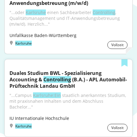
Anwendungsbetreuung (m/w/d)
"...oder 
Karlsruhe
 einen Sachbearbeiter 
Controlling
, 
Qualitätsmanagement und IT-Anwendungsbetreuung 
(m/w/d). Herzlich..."
Unfallkasse Baden-Württemberg
Karlsruhe
Vollzeit
Duales Studium BWL - Spezialisierung 
Accounting & 
Controlling
 (B.A.) - APL Automobil-
Prüftechnik Landau GmbH
"...Campus 
Karlsruhe:Ein
 staatlich anerkanntes Studium, 
mit praxisnahen Inhalten und dem Abschluss 
Bachelor..."
IU Internationale Hochschule
Karlsruhe
Vollzeit