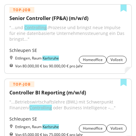
TOP-JOB
Senior Controller (FP&A) (m/w/d)
"...und 
Controlling
-Prozesse und bringst neue Impulse 
für eine datenbasierte Unternehmenssteuerung ein Das 
bringst..."
Schleupen SE
Ettlingen, Raum
Karlsruhe
Homeoffice
Vollzeit
Von 80.000,00 € bis 90.000,00 € pro Jahr
TOP-JOB
Controller BI Reporting (m/w/d)
"...Betriebswirtschaftslehre (BWL) mit Schwerpunkt 
Finanzen/
Controlling
 oder Business Intelligence –..."
Schleupen SE
Ettlingen, Raum
Karlsruhe
Homeoffice
Vollzeit
Von 65.000,00 € bis 75.000,00 € pro Jahr