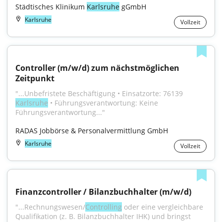
Städtisches Klinikum 
Karlsruhe
 gGmbH
Karlsruhe
Vollzeit
Controller (m/w/d) zum nächstmöglichen 
Zeitpunkt
"...Unbefristete Beschäftigung • Einsatzorte: 76139 
Karlsruhe
 • Führungsverantwortung: Keine 
Führungsverantwortung..."
RADAS Jobbörse & Personalvermittlung GmbH
Karlsruhe
Vollzeit
Finanzcontroller / Bilanzbuchhalter (m/w/d)
"...Rechnungswesen/
Controlling
 oder eine vergleichbare 
Qualifikation (z. B. Bilanzbuchhalter IHK) und bringst 