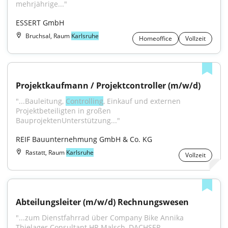
mehrjährige..."
ESSERT GmbH
Bruchsal, Raum
Karlsruhe
Homeoffice
Vollzeit
Projektkaufmann / Projektcontroller (m/w/d)
"...Bauleitung, 
Controlling
, Einkauf und externen 
Projektbeteiligten in großen 
BauprojektenUnterstützung..."
REIF Bauunternehmung GmbH & Co. KG
Rastatt, Raum
Karlsruhe
Vollzeit
Abteilungsleiter (m/w/d) Rechnungswesen
"...zum Dienstfahrrad über Company Bike Annika 
Thielager Consultant HR Malsch, DACHSER 